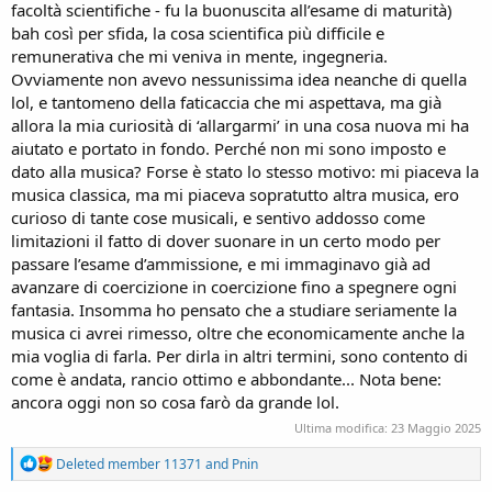
facoltà scientifiche - fu la buonuscita all’esame di maturità)
bah così per sfida, la cosa scientifica più difficile e
remunerativa che mi veniva in mente, ingegneria.
Ovviamente non avevo nessunissima idea neanche di quella
lol, e tantomeno della faticaccia che mi aspettava, ma già
allora la mia curiosità di ‘allargarmi’ in una cosa nuova mi ha
aiutato e portato in fondo. Perché non mi sono imposto e
dato alla musica? Forse è stato lo stesso motivo: mi piaceva la
musica classica, ma mi piaceva sopratutto altra musica, ero
curioso di tante cose musicali, e sentivo addosso come
limitazioni il fatto di dover suonare in un certo modo per
passare l’esame d’ammissione, e mi immaginavo già ad
avanzare di coercizione in coercizione fino a spegnere ogni
fantasia. Insomma ho pensato che a studiare seriamente la
musica ci avrei rimesso, oltre che economicamente anche la
mia voglia di farla. Per dirla in altri termini, sono contento di
come è andata, rancio ottimo e abbondante... Nota bene:
ancora oggi non so cosa farò da grande lol.
Ultima modifica:
23 Maggio 2025
R
Deleted member 11371
and
Pnin
e