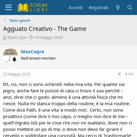
Accedi
Registrati
Tutti i giochi
Agguato Creativo - The Game
C
D
MaxCogre
19 Maggio 2025
r
a
e
t
MaxCogre
a
a
Well-known member
t
d
o
i
r
i
23 Maggio 2025
#141
e
n
D
i
R5, no, non ci sono ombrelli nella mia vita. Per quanto sia
i
z
pigro, anche fare le pulizie di casa ci trovo il suo perché –
s
i
anzi, direi che ci godo: almeno è una attività fisica che mi
c
o
riesce. Nulla mi stanca troppo della routine, è la mia routine.
u
s
Come dice Path, è una vita ‘a modo mio’. Certo, non sono
s
proattivo (come dice il mio capo, o meglio non dice di me –
i
quell’ingrato lol) per le cose che non mi esaltano, dove non ci
o
posso mettere un po di me, o dove non devo far girare il
n
cervello o soddisfare una curiosità. Ma cerco di 'trasformarle’
e