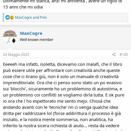
ultimamente mi stanca, anzi mi annienta , avere un figlio di
15 anni che mi odia
R
MaxCogre
and
Pnin
e
a
c
MaxCogre
t
Well-known member
i
o
n
s
24 Maggio 2025
#145
:
Eeeeeh ma infatti, isoletta, dicevamo con malafi, che il libro
può essere utile per affrontare con creatività anche queste
cose che ci tirano giù, non é solo un manuale di creatività
imprenditoriale. Ora che ci penso sono stato un po evasivo
sui 'blocchi', sicuramente ho un problemino di autostima, e
un problemino coi conflitti se vogliamo dirla tutta. E ok pure
io ora che l ho espettorato me sento mejo. Chissá che
andando avanti con le 'tecniche' nn ci venga qualche idea
dritta per raddrizzare lol (forse addirittura il processo è già
iniziato, e la nostra mente sommersa, non analitica, ha
inferito la nostra sicera richiesta di aiuto... resta da vedere