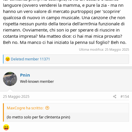
languore (ovvero venderei la mamma, e pure la zia - ma nn
hanno un vero valore di mercato purtroppo) per 'scoprire'
qualcosa di nuovo in campo musicale. Una canzone che non
rispetta nessun punto della teoria dell'arm9nia funzionale di
riemann. Ovviamente, chi son io per sperare di riuscire in
cotanta impresa? Ma matteo dice: ci hai mai mica provato?
Beh no. Ma manco ci hai iniziato la penna sul foglio? Beh no.
Ultima modifica:
25 Maggio 2025
R
Deleted member 11371
e
a
c
Pnin
t
Well-known member
i
o
n
s
25 Maggio 2025
#154
:
MaxCogre ha scritto:
(lo metto solo per far c9ntenta pnin)