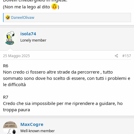
(Non me la lego al dito
)
R
DaneelOlivaw
e
a
c
isola74
t
Lonely member
i
o
n
s
25 Maggio 2025
#157
:
R6
Non credo ci fossero altre strade da percorrere , tutto
sommato sono dove ho scelto di essere, con tutti i problemi e
le difficoltà
R7
Credo che sia impossibile per me riprendere a guidare, ho
troppa paura
MaxCogre
Well-known member