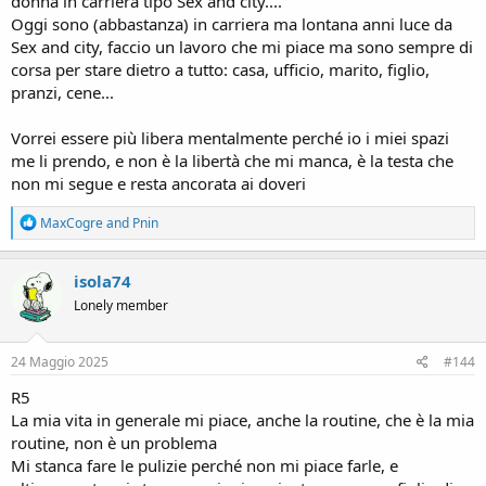
donna in carriera tipo Sex and city....
Oggi sono (abbastanza) in carriera ma lontana anni luce da
Sex and city, faccio un lavoro che mi piace ma sono sempre di
corsa per stare dietro a tutto: casa, ufficio, marito, figlio,
pranzi, cene...
Vorrei essere più libera mentalmente perché io i miei spazi
me li prendo, e non è la libertà che mi manca, è la testa che
non mi segue e resta ancorata ai doveri
R
MaxCogre
and
Pnin
e
a
c
isola74
t
Lonely member
i
o
n
s
24 Maggio 2025
#144
:
R5
La mia vita in generale mi piace, anche la routine, che è la mia
routine, non è un problema
Mi stanca fare le pulizie perché non mi piace farle, e