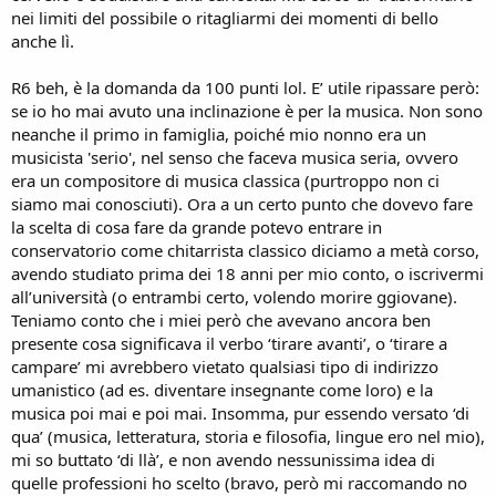
nei limiti del possibile o ritagliarmi dei momenti di bello
anche lì.
R6 beh, è la domanda da 100 punti lol. E’ utile ripassare però:
se io ho mai avuto una inclinazione è per la musica. Non sono
neanche il primo in famiglia, poiché mio nonno era un
musicista 'serio', nel senso che faceva musica seria, ovvero
era un compositore di musica classica (purtroppo non ci
siamo mai conosciuti). Ora a un certo punto che dovevo fare
la scelta di cosa fare da grande potevo entrare in
conservatorio come chitarrista classico diciamo a metà corso,
avendo studiato prima dei 18 anni per mio conto, o iscrivermi
all’università (o entrambi certo, volendo morire ggiovane).
Teniamo conto che i miei però che avevano ancora ben
presente cosa significava il verbo ‘tirare avanti’, o ‘tirare a
campare’ mi avrebbero vietato qualsiasi tipo di indirizzo
umanistico (ad es. diventare insegnante come loro) e la
musica poi mai e poi mai. Insomma, pur essendo versato ‘di
qua’ (musica, letteratura, storia e filosofia, lingue ero nel mio),
mi so buttato ‘di llà’, e non avendo nessunissima idea di
quelle professioni ho scelto (bravo, però mi raccomando no