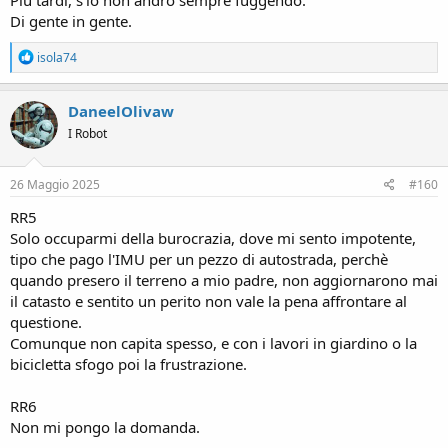
Di gente in gente.
R
isola74
e
a
c
DaneelOlivaw
t
I Robot
i
o
n
s
26 Maggio 2025
#160
:
RR5
Solo occuparmi della burocrazia, dove mi sento impotente,
tipo che pago l'IMU per un pezzo di autostrada, perchè
quando presero il terreno a mio padre, non aggiornarono mai
il catasto e sentito un perito non vale la pena affrontare al
questione.
Comunque non capita spesso, e con i lavori in giardino o la
bicicletta sfogo poi la frustrazione.
RR6
Non mi pongo la domanda.