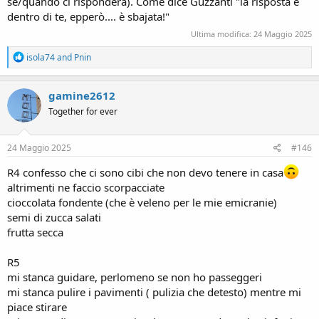
se/quando ci risponderà). Come dice Guzzanti "la risposta è
dentro di te, epperò.... è sbajata!"
Ultima modifica:
24 Maggio 2025
R
isola74
and
Pnin
e
a
c
gamine2612
t
Together for ever
i
o
n
s
24 Maggio 2025
#146
:
R4 confesso che ci sono cibi che non devo tenere in casa
altrimenti ne faccio scorpacciate
cioccolata fondente (che è veleno per le mie emicranie)
semi di zucca salati
frutta secca
R5
mi stanca guidare, perlomeno se non ho passeggeri
mi stanca pulire i pavimenti ( pulizia che detesto) mentre mi
piace stirare