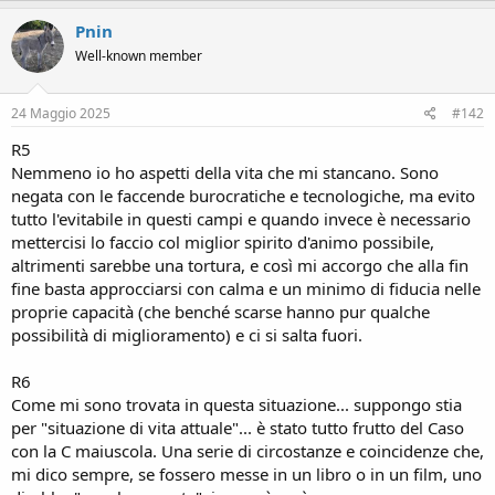
a
c
Pnin
t
Well-known member
i
o
n
s
24 Maggio 2025
#142
:
R5
Nemmeno io ho aspetti della vita che mi stancano. Sono
negata con le faccende burocratiche e tecnologiche, ma evito
tutto l'evitabile in questi campi e quando invece è necessario
mettercisi lo faccio col miglior spirito d'animo possibile,
altrimenti sarebbe una tortura, e così mi accorgo che alla fin
fine basta approcciarsi con calma e un minimo di fiducia nelle
proprie capacità (che benché scarse hanno pur qualche
possibilità di miglioramento) e ci si salta fuori.
R6
Come mi sono trovata in questa situazione... suppongo stia
per "situazione di vita attuale"... è stato tutto frutto del Caso
con la C maiuscola. Una serie di circostanze e coincidenze che,
mi dico sempre, se fossero messe in un libro o in un film, uno