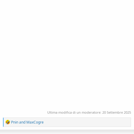
Ultima modifica di un moderatore:
20 Settembre 2025
R
Pnin
and
MaxCogre
e
a