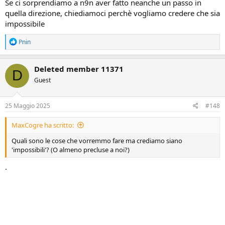
Se ci sorprendiamo a n9n aver fatto neanche un passo in
quella direzione, chiediamoci perchè vogliamo credere che sia
impossibile
R
Pnin
e
a
c
Deleted member 11371
D
t
Guest
i
o
n
s
25 Maggio 2025
#148
:
MaxCogre ha scritto:
Quali sono le cose che vorremmo fare ma crediamo siano
'impossibili'? (O almeno precluse a noi?)
.