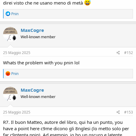
direi visto che ne usano meno di metà
R
Pnin
e
a
c
MaxCogre
t
Well-known member
i
o
n
s
25 Maggio 2025
#152
:
Whats the problem with you pnin lol
R
Pnin
e
a
c
MaxCogre
t
Well-known member
i
o
n
s
25 Maggio 2025
#153
:
R7. Il buon Matteo, autore del libro, qui ha un punto, you
have a point here c9me dicono gli 8nglesi (lo metto solo per
far c9ntenta pnin). Ad esempio, io ho un oscuro e latente