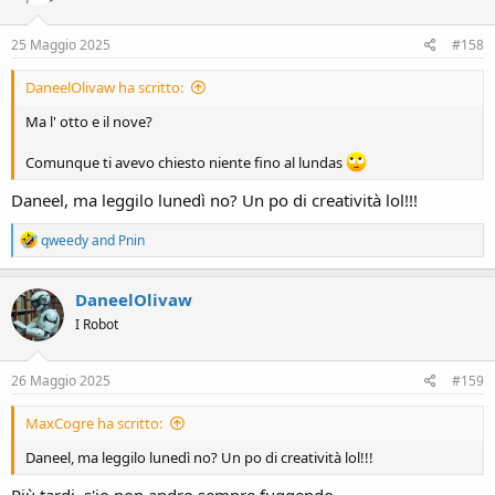
25 Maggio 2025
#158
DaneelOlivaw ha scritto:
Ma l' otto e il nove?
Comunque ti avevo chiesto niente fino al lundas
Daneel, ma leggilo lunedì no? Un po di creatività lol!!!
R
qweedy
and
Pnin
e
a
c
DaneelOlivaw
t
I Robot
i
o
n
s
26 Maggio 2025
#159
:
MaxCogre ha scritto:
Daneel, ma leggilo lunedì no? Un po di creatività lol!!!
Più tardi, s'io non andro sempre fuggendo.