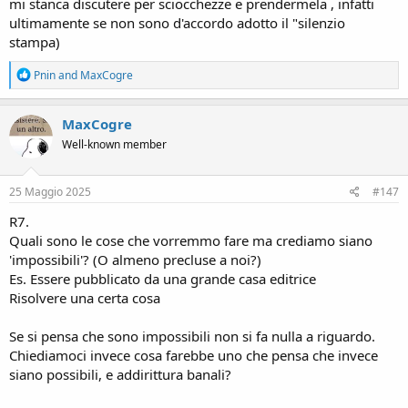
mi stanca discutere per sciocchezze e prendermela , infatti
ultimamente se non sono d'accordo adotto il "silenzio
stampa)
R
Pnin
and
MaxCogre
e
a
c
MaxCogre
t
Well-known member
i
o
n
s
25 Maggio 2025
#147
:
R7.
Quali sono le cose che vorremmo fare ma crediamo siano
'impossibili'? (O almeno precluse a noi?)
Es. Essere pubblicato da una grande casa editrice
Risolvere una certa cosa
Se si pensa che sono impossibili non si fa nulla a riguardo.
Chiediamoci invece cosa farebbe uno che pensa che invece
siano possibili, e addirittura banali?