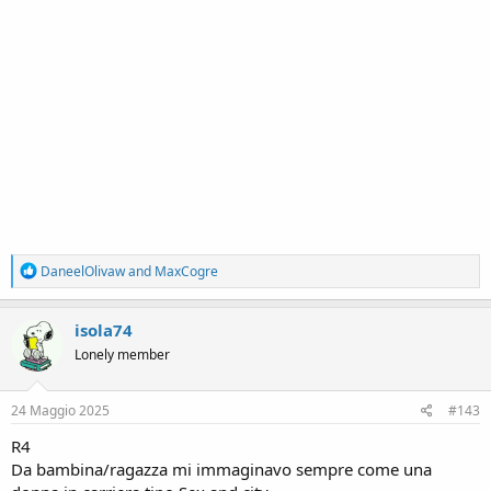
R
DaneelOlivaw
and
MaxCogre
e
a
c
isola74
t
Lonely member
i
o
n
s
24 Maggio 2025
#143
:
R4
Da bambina/ragazza mi immaginavo sempre come una