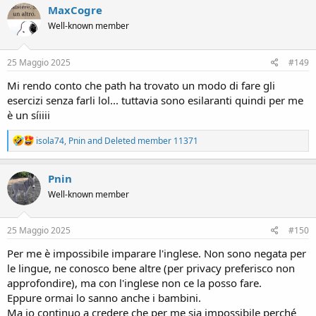
c
MaxCogre
t
Well-known member
i
o
n
s
25 Maggio 2025
#149
:
Mi rendo conto che path ha trovato un modo di fare gli
esercizi senza farli lol... tuttavia sono esilaranti quindi per me
è un síiiii
R
isola74
,
Pnin
and
Deleted member 11371
e
a
c
Pnin
t
Well-known member
i
o
n
s
25 Maggio 2025
#150
:
Per me è impossibile imparare l'inglese. Non sono negata per
le lingue, ne conosco bene altre (per privacy preferisco non
approfondire), ma con l'inglese non ce la posso fare.
Eppure ormai lo sanno anche i bambini.
Ma io continuo a credere che per me sia impossibile perché