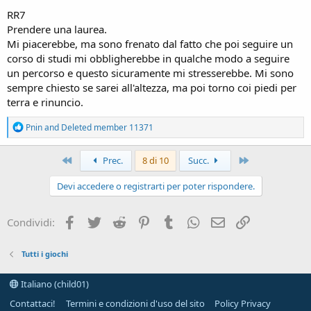
RR7
Prendere una laurea.
Mi piacerebbe, ma sono frenato dal fatto che poi seguire un
corso di studi mi obbligherebbe in qualche modo a seguire
un percorso e questo sicuramente mi stresserebbe. Mi sono
sempre chiesto se sarei all'altezza, ma poi torno coi piedi per
terra e rinuncio.
R
Pnin
and
Deleted member 11371
e
a
c
Primo
Ultimo
Prec.
8 di 10
Succ.
t
i
Devi accedere o registrarti per poter rispondere.
o
n
s
Facebook
Twitter
Reddit
Pinterest
Tumblr
WhatsApp
e-mail
Link
Condividi:
:
Tutti i giochi
Italiano (child01)
Contattaci!
Termini e condizioni d'uso del sito
Policy Privacy