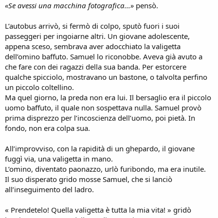
«Se avessi una macchina fotografica...»
pensò.
L’autobus arrivò, si fermò di colpo, sputò fuori i suoi
passeggeri per ingoiarne altri. Un giovane adolescente,
appena sceso, sembrava aver adocchiato la valigetta
dell’omino baffuto. Samuel lo riconobbe. Aveva già avuto a
che fare con dei ragazzi della sua banda. Per estorcere
qualche spicciolo, mostravano un bastone, o talvolta perfino
un piccolo coltellino.
Ma quel giorno, la preda non era lui. Il bersaglio era il piccolo
uomo baffuto, il quale non sospettava nulla. Samuel provò
prima disprezzo per l’incoscienza dell’uomo, poi pietà. In
fondo, non era colpa sua.
All’improvviso, con la rapidità di un ghepardo, il giovane
fuggì via, una valigetta in mano.
L’omino, diventato paonazzo, urlò furibondo, ma era inutile.
Il suo disperato grido mosse Samuel, che si lanciò
all’inseguimento del ladro.
« Prendetelo! Quella valigetta è tutta la mia vita! » gridò