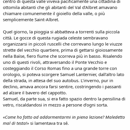
centro di questa valle viveva pacificamente una cittadina di
ottomila abitanti che gli abitanti del Val d’Albret amavano
chiamare comunemente il gioiello della valle, o più
semplicemente Saint-Albret.
Quel giorno, la pioggia si abbatteva a torrenti sulla piccola
città. Le gocce di questa rugiada celeste sembravano
organizzarsi in piccoli ruscelli che correvano lungo le viuzze
strette del vecchio quartiere, prima di gettarsi gioiosamente
nella Baïse, fiero fiume che scorreva più in basso. Risalendo
uno di questi rivoli, attraversando il Ponte Vecchio e
costeggiando il Corso Romas fino a una grande torre con
orologio, si poteva scorgere Samuel Lanternier, dall’altro lato
della strada, in attesa del suo autobus. L’inverno, pur in
declino, amava ancora farsi sentire, costringendo i passanti
ad alzare il bavero del cappotto.
Samuel, da parte sua, si era fatto spazio dentro la pensilina di
vetro, riscaldandosi in mezzo a persone d’ogni sorta.
«Come ho fatto ad addormentarmi in piena lezione? Maledetto
mal di testa!»
si lamentava tra sé.