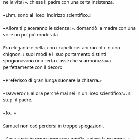
nella vita?», chiese il padre con una certa insistenza.
«Ehm, sono al liceo, indirizzo scientifico.»
«Allora ti piaceranno le scienze?», domandò la madre con una
voce un po’ più moderata.
Era elegante e bella, con i capelli castani raccolti in uno
chignon. I suoi modi e il suo portamento distinti
sprigionavano una certa classe che si armonizzava
perfettamente con il decoro.
«Preferisco di gran lunga suonare la chitarra.»
«Davvero? E allora perché mai sei in un liceo scientifico?», si
stupì il padre.
«Io…»
Samuel non osò perdersi in troppe spiegazioni.
«Cosa avete in programma per oggi?», chiese la mamma. «