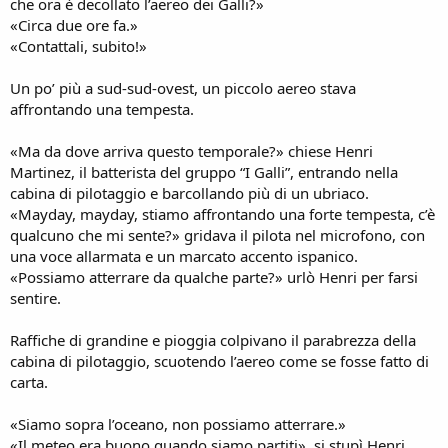
che ora è decollato l’aereo dei Galli?»
«Circa due ore fa.»
«Contattali, subito!»
Un po’ più a sud-sud-ovest, un piccolo aereo stava
affrontando una tempesta.
«Ma da dove arriva questo temporale?» chiese Henri
Martinez, il batterista del gruppo “I Galli”, entrando nella
cabina di pilotaggio e barcollando più di un ubriaco.
«Mayday, mayday, stiamo affrontando una forte tempesta, c’è
qualcuno che mi sente?» gridava il pilota nel microfono, con
una voce allarmata e un marcato accento ispanico.
«Possiamo atterrare da qualche parte?» urlò Henri per farsi
sentire.
Raffiche di grandine e pioggia colpivano il parabrezza della
cabina di pilotaggio, scuotendo l’aereo come se fosse fatto di
carta.
«Siamo sopra l’oceano, non possiamo atterrare.»
«Il meteo era buono quando siamo partiti», si stupì Henri.