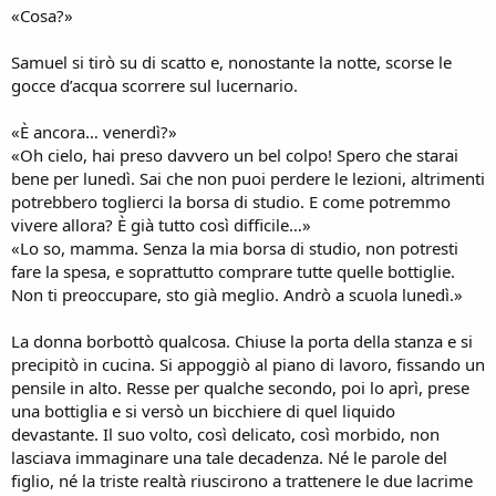
«Cosa?»
Samuel si tirò su di scatto e, nonostante la notte, scorse le
gocce d’acqua scorrere sul lucernario.
«È ancora… venerdì?»
«Oh cielo, hai preso davvero un bel colpo! Spero che starai
bene per lunedì. Sai che non puoi perdere le lezioni, altrimenti
potrebbero toglierci la borsa di studio. E come potremmo
vivere allora? È già tutto così difficile…»
«Lo so, mamma. Senza la mia borsa di studio, non potresti
fare la spesa, e soprattutto comprare tutte quelle bottiglie.
Non ti preoccupare, sto già meglio. Andrò a scuola lunedì.»
La donna borbottò qualcosa. Chiuse la porta della stanza e si
precipitò in cucina. Si appoggiò al piano di lavoro, fissando un
pensile in alto. Resse per qualche secondo, poi lo aprì, prese
una bottiglia e si versò un bicchiere di quel liquido
devastante. Il suo volto, così delicato, così morbido, non
lasciava immaginare una tale decadenza. Né le parole del
figlio, né la triste realtà riuscirono a trattenere le due lacrime