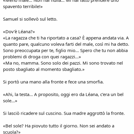
«Meno male… Non hai nulla… Mi hai fatto prendere uno
spavento terribile!»
Samuel si sollevò sul letto.
«Dov’è Léana?»
«La ragazza che ti ha riportato a casa? È appena andata via. A
quanto pare, qualcuno voleva farti del male, così mi ha detto.
Sono preoccupata per te, figlio mio… Spero che tu non abbia
problemi di droga con quei ragazzi…»
«Ma no, mamma. Sono solo dei pazzi. Mi sono trovato nel
posto sbagliato al momento sbagliato.»
Si portò una mano alla fronte e fece una smorfia.
«Ahi, la testa… A proposito, oggi ero da Léana, c’era un bel
sole…»
Si lasciò ricadere sul cuscino. Sua madre aggrottò la fronte.
«Bel sole? Ha piovuto tutto il giorno. Non sei andato a
scuola?»