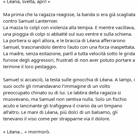
« Léana, svelta, apri! »
Ma prima che la ragazza reagisse, la banda si era già scagliata
contro Samuel Lanternier.
La mazza lo colpì con violenza alla tempia. E mentre vacillava,
una pioggia di colpi si abbatté sul suo ventre e sulla schiena.
La portiera si aprì allora, e le braccia di Léana afferrarono
Samuel, trascinandolo dentro l’auto con una forza inaspettata.
La madre, senza esitazione, partì a tutta velocità sotto le grida
furiose degli aggressori, frustrati di non aver potuto portare a
termine il loro pestaggio.
Samuel si accasciò, la testa sulle ginocchia di Léana. A lampi, i
suoi occhi gli rimandavano l’immagine di un volto
preoccupato chinato su di lui. Le labbra della ragazza si
muovevano, ma Samuel non sentiva nulla. Solo un fischio
acuto e lancinante gli trafiggeva il cranio da un timpano
all’altro. Le mani di Léana, più dolci di un balsamo, gli
tenevano il viso come per strapparne via il dolore.
« Léana… » mormorò.