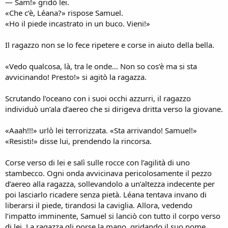
— Sam!» gridò lei.
«Che c’è, Léana?» rispose Samuel.
«Ho il piede incastrato in un buco. Vieni!»
Il ragazzo non se lo fece ripetere e corse in aiuto della bella.
«Vedo qualcosa, là, tra le onde… Non so cos’è ma si sta
avvicinando! Presto!» si agitò la ragazza.
Scrutando l’oceano con i suoi occhi azzurri, il ragazzo
individuò un’ala d’aereo che si dirigeva dritta verso la giovane.
«Aaah!!!» urlò lei terrorizzata. «Sta arrivando! Samuel!»
«Resisti!» disse lui, prendendo la rincorsa.
Corse verso di lei e salì sulle rocce con l’agilità di uno
stambecco. Ogni onda avvicinava pericolosamente il pezzo
d’aereo alla ragazza, sollevandolo a un’altezza indecente per
poi lasciarlo ricadere senza pietà. Léana tentava invano di
liberarsi il piede, tirandosi la caviglia. Allora, vedendo
l’impatto imminente, Samuel si lanciò con tutto il corpo verso
di lei. La ragazza gli porse la mano, gridando il suo nome.