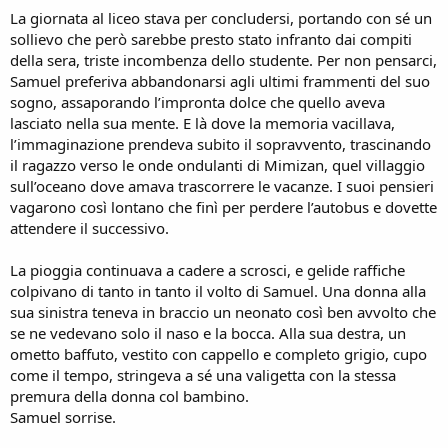
La giornata al liceo stava per concludersi, portando con sé un
sollievo che però sarebbe presto stato infranto dai compiti
della sera, triste incombenza dello studente. Per non pensarci,
Samuel preferiva abbandonarsi agli ultimi frammenti del suo
sogno, assaporando l’impronta dolce che quello aveva
lasciato nella sua mente. E là dove la memoria vacillava,
l’immaginazione prendeva subito il sopravvento, trascinando
il ragazzo verso le onde ondulanti di Mimizan, quel villaggio
sull’oceano dove amava trascorrere le vacanze. I suoi pensieri
vagarono così lontano che finì per perdere l’autobus e dovette
attendere il successivo.
La pioggia continuava a cadere a scrosci, e gelide raffiche
colpivano di tanto in tanto il volto di Samuel. Una donna alla
sua sinistra teneva in braccio un neonato così ben avvolto che
se ne vedevano solo il naso e la bocca. Alla sua destra, un
ometto baffuto, vestito con cappello e completo grigio, cupo
come il tempo, stringeva a sé una valigetta con la stessa
premura della donna col bambino.
Samuel sorrise.