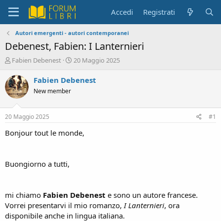
Accedi
Registrati
Autori emergenti - autori contemporanei
Debenest, Fabien: I Lanternieri
C
D
Fabien Debenest
20 Maggio 2025
r
a
e
t
Fabien Debenest
a
a
New member
t
d
o
i
r
i
20 Maggio 2025
#1
e
n
D
i
Bonjour tout le monde,
i
z
s
i
c
o
Buongiorno a tutti,
u
s
s
i
mi chiamo
Fabien Debenest
e sono un autore francese.
o
Vorrei presentarvi il mio romanzo,
I Lanternieri
, ora
n
disponibile anche in lingua italiana.
e