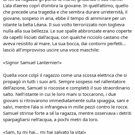
L’ala d’aereo coprì d’ombra la giovane. In quell’attimo, quello
che precede una tragedia e che sembra durare un’eternità, il
giovane, sospeso in aria, ebbe il tempo di ammirare per un
istante la bella Léana. Il suo volto terrorizzato non toglieva
nulla alla sua bellezza. Le sue spalle abbronzate erano coperte
da capelli lisciati dall’acqua, con qualche ricciolo castano che
aveva resistito al mare. La sua bocca, dai contorni perfetti…
lasciò all’improvviso uscire una voce maschile:
«Signor Samuel Lanternier!»
Quella voce colpì il ragazzo come una scossa elettrica che si
propagò in tutti i suoi arti. Sempre sospeso nel rallentatore
dell’azione, Samuel si riscosse e completò il suo straordinario
salto. Nell’istante in cui le loro mani si toccarono, i due
giovani si ritrovarono immediatamente sulla spiaggia, sani e
salvi, mentre l’ala si infrangeva in mille pezzi contro le rocce.
Samuel strinse forte a sé la ragazza, mentre osservava i detriti
sparpagliarsi nell’acqua, a pochi metri da loro.
«Sam, tu mi hai… mi hai salvato la vita!»