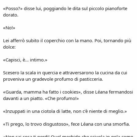
«Posso?» disse lui, poggiando le dita sul piccolo pianoforte
dorato.
«No!»
Lei afferrò subito il coperchio con la mano. Poi, tornando più
dolce:
«Capisci, è… intimo.»
Scesero la scala in quercia e attraversarono la cucina da cui
proveniva un gradevole profumo di pasticceria.
«Guarda, mamma ha fatto i cookies», disse Léana fermandosi
davanti a un piatto. «Che profumo!»
«Inzuppati in una ciotola di latte, non c’è niente di meglio.»
«Ti prego, lo trovo disgustoso», fece Léana con una smorfia.
«Non sai cosa ti perdi! Quel morbido che scivola in gola come