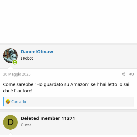
DaneelOlivaw
I Robot
30 Maggio 2025
#3
Come sarebbe "Ho guardato su Amazon" se l' hai letto lo sai
chi è l' autore!
R
Carcarlo
e
a
c
Deleted member 11371
D
t
Guest
i
o
n