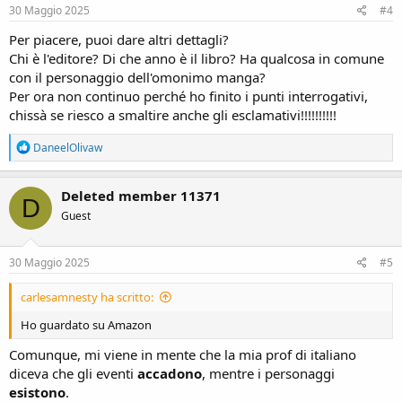
s
30 Maggio 2025
#4
:
Per piacere, puoi dare altri dettagli?
Chi è l'editore? Di che anno è il libro? Ha qualcosa in comune
con il personaggio dell'omonimo manga?
Per ora non continuo perché ho finito i punti interrogativi,
chissà se riesco a smaltire anche gli esclamativi!!!!!!!!!!
R
DaneelOlivaw
e
a
c
Deleted member 11371
D
t
Guest
i
o
n
s
30 Maggio 2025
#5
:
carlesamnesty ha scritto:
Ho guardato su Amazon
Comunque, mi viene in mente che la mia prof di italiano
diceva che gli eventi
accadono
, mentre i personaggi
esistono
.