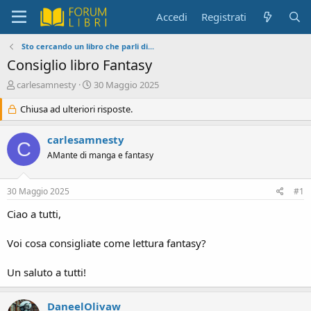
Accedi
Registrati
Sto cercando un libro che parli di...
Consiglio libro Fantasy
C
D
carlesamnesty
30 Maggio 2025
r
a
e
Chiusa ad ulteriori risposte.
t
a
a
t
d
carlesamnesty
C
o
i
AMante di manga e fantasy
r
i
e
n
D
i
30 Maggio 2025
#1
i
z
s
i
Ciao a tutti,
c
o
u
Voi cosa consigliate come lettura fantasy?
s
s
Un saluto a tutti!
i
o
n
DaneelOlivaw
e