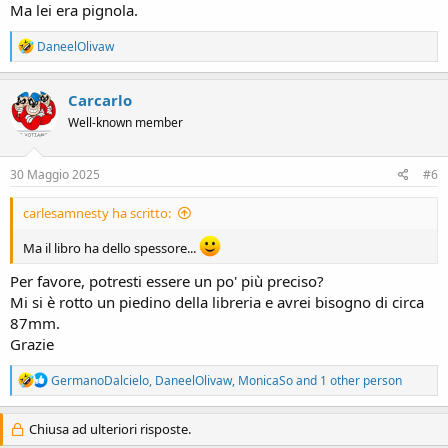
Ma lei era pignola.
R
DaneelOlivaw
e
a
c
Carcarlo
t
Well-known member
i
o
n
s
30 Maggio 2025
#6
:
carlesamnesty ha scritto:
Ma il libro ha dello spessore...
Per favore, potresti essere un po' più preciso?
Mi si è rotto un piedino della libreria e avrei bisogno di circa
87mm.
Grazie
R
GermanoDalcielo
,
DaneelOlivaw
,
MonicaSo
and 1 other person
e
a
c
Chiusa ad ulteriori risposte.
t