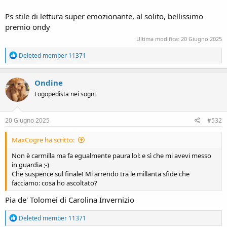
Ps stile di lettura super emozionante, al solito, bellissimo
premio ondy
Ultima modifica:
20 Giugno 2025
R
Deleted member 11371
e
a
c
Ondine
t
Logopedista nei sogni
i
o
n
s
20 Giugno 2025
#532
:
MaxCogre ha scritto:
Non è carmilla ma fa egualmente paura lol: e sì che mi avevi messo
in guardia ;-)
Che suspence sul finale! Mi arrendo tra le millanta sfide che
facciamo: cosa ho ascoltato?
Pia de' Tolomei di Carolina Invernizio
R
Deleted member 11371
e