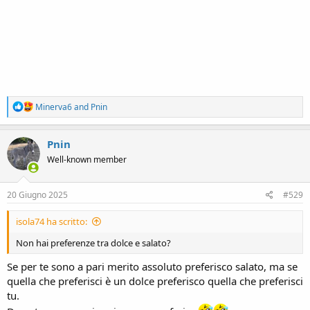
R
Minerva6
and
Pnin
e
a
c
Pnin
t
Well-known member
i
o
n
s
20 Giugno 2025
#529
:
isola74 ha scritto:
Non hai preferenze tra dolce e salato?
Se per te sono a pari merito assoluto preferisco salato, ma se
quella che preferisci è un dolce preferisco quella che preferisci
tu.