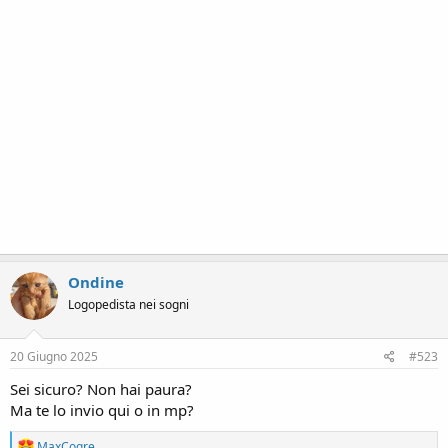
Ondine
Logopedista nei sogni
20 Giugno 2025
#523
Sei sicuro? Non hai paura?
Ma te lo invio qui o in mp?
R
MaxCogre