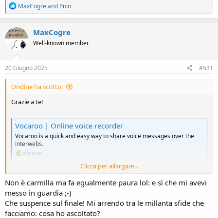
R
MaxCogre
and
Pnin
e
a
c
MaxCogre
t
Well-known member
i
o
n
s
20 Giugno 2025
#531
:
Ondine ha scritto:
Grazie a te!
Vocaroo | Online voice recorder
Vocaroo is a quick and easy way to share voice messages over the
interwebs.
voca.ro
Clicca per allargare...
Ho scelto un altro libro che indovinerai sicuramente se hai letto la
Non è carmilla ma fa egualmente paura lol: e sì che mi avevi
mia lista per la sfida!
messo in guardia ;-)
Che suspence sul finale! Mi arrendo tra le millanta sfide che
facciamo: cosa ho ascoltato?