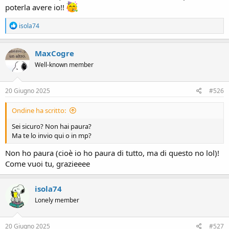
poterla avere io!!
R
isola74
e
a
c
MaxCogre
t
Well-known member
i
o
n
s
20 Giugno 2025
#526
:
Ondine ha scritto:
Sei sicuro? Non hai paura?
Ma te lo invio qui o in mp?
Non ho paura (cioè io ho paura di tutto, ma di questo no lol)!
Come vuoi tu, grazieeee
isola74
Lonely member
20 Giugno 2025
#527