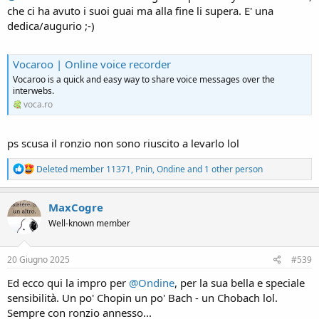
che ci ha avuto i suoi guai ma alla fine li supera. E' una
dedica/augurio ;-)
Vocaroo | Online voice recorder
Vocaroo is a quick and easy way to share voice messages over the
interwebs.
voca.ro
ps scusa il ronzio non sono riuscito a levarlo lol
R
Deleted member 11371
,
Pnin
,
Ondine
and 1 other person
e
a
c
MaxCogre
t
Well-known member
i
o
n
s
20 Giugno 2025
#539
:
Ed ecco qui la impro per
@Ondine
, per la sua bella e speciale
sensibilità. Un po' Chopin un po' Bach - un Chobach lol.
Sempre con ronzio annesso...