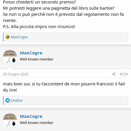
Posso chiederti un secondo premio?
Mi potresti leggere una paginetta del libro sulle barbie?
Se non si può perchè non è previsto dal regolamento non fa
niente.
P.S. Alla piccola impro non rinuncio!
R
MaxCogre
e
a
c
MaxCogre
t
Well-known member
i
o
n
s
20 Giugno 2025
#536
:
mais bien sur, si tu t'accontent de mon pouvre francois! il fait
du lire!
R
Ondine
e
a
c
MaxCogre
t
Well-known member
i
o