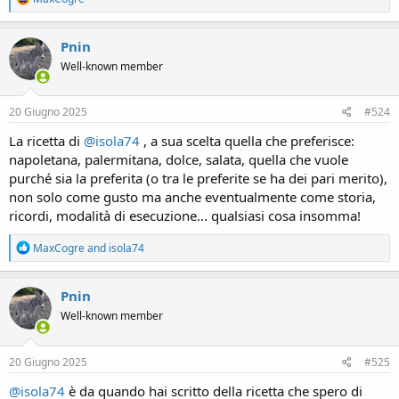
e
a
c
Pnin
t
Well-known member
i
o
n
s
20 Giugno 2025
#524
:
La ricetta di
@isola74
, a sua scelta quella che preferisce:
napoletana, palermitana, dolce, salata, quella che vuole
purché sia la preferita (o tra le preferite se ha dei pari merito),
non solo come gusto ma anche eventualmente come storia,
ricordi, modalità di esecuzione... qualsiasi cosa insomma!
R
MaxCogre
and
isola74
e
a
c
Pnin
t
Well-known member
i
o
n
s
20 Giugno 2025
#525
:
@isola74
è da quando hai scritto della ricetta che spero di