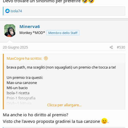
Devo trovare un sinonimo per preferire
R
isola74
e
a
c
Minerva6
t
Monkey *MOD*
Membro dello Staff
i
o
n
s
20 Giugno 2025
#530
:
MaxCogre ha scritto:
brava path, ma scegliti (non squagliati) un premio che tocca a te!
Un premio tra questi:
Max-una canzone
M6-un bacio
Isola-1 ricetta
Pnin-1 fotografia
Ondy-1 lettura
Clicca per allargare...
Ale-? (Surpríse)
Ma anche io ho diritto al premio?
Visto che l'avevo proposta gradirei la tua canzone
.