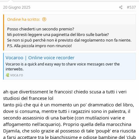
n
s
20 Giugno 2025
#537
:
Ondine ha scritto:
Posso chiederti un secondo premio?
Mi potresti leggere una paginetta del libro sulle barbie?
Se non si può perchè non è previsto dal regolamento non fa niente.
P.S. Alla piccola impro non rinuncio!
Vocaroo | Online voice recorder
Vocaroo is a quick and easy way to share voice messages over the
interwebs.
voca.ro
ah que divertissment le francois! chiedo scusa a tutti i veri
studiosi del francese lol
tanto più che qui è un momento un po' drammatico del libro,
dove si consuma, mentre tutti i ragazzini sono in palestra, il
secondo assassinio di una barbie (con mutilazioni varie e
affogamento nell'acquario). Proprio quella della marocchina
Djamila, che solo grazie al possesso di tale 'poupè' era riuscita
a farsi accettare tra le bianchissime e odiose bambine del 'club