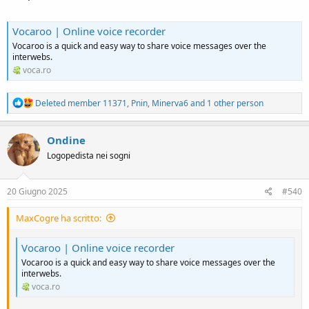
Vocaroo | Online voice recorder
Vocaroo is a quick and easy way to share voice messages over the
interwebs.
voca.ro
R
Deleted member 11371
,
Pnin
,
Minerva6
and 1 other person
e
a
c
Ondine
t
Logopedista nei sogni
i
o
n
s
20 Giugno 2025
#540
:
MaxCogre ha scritto:
Vocaroo | Online voice recorder
Vocaroo is a quick and easy way to share voice messages over the
interwebs.
voca.ro