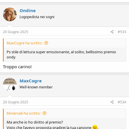
a
c
Ondine
t
Logopedista nei sogni
i
o
n
s
20 Giugno 2025
#533
:
MaxCogre ha scritto:
Ps stile di lettura super emozionante, al solito, bellissimo premio
ondy
Troppo carino!
MaxCogre
Well-known member
20 Giugno 2025
#534
Minerva6 ha scritto:
Ma anche io ho diritto al premio?
Visto che l'avevo proposta gradirei la tua canzone
.