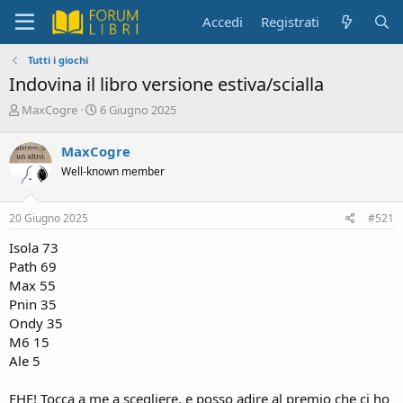
Accedi
Registrati
Tutti i giochi
Indovina il libro versione estiva/scialla
C
D
MaxCogre
6 Giugno 2025
r
a
e
t
MaxCogre
a
a
Well-known member
t
d
o
i
r
i
20 Giugno 2025
#521
e
n
D
i
Isola 73
i
z
Path 69
s
i
Max 55
c
o
Pnin 35
u
s
Ondy 35
s
M6 15
i
Ale 5
o
n
EHE! Tocca a me a scegliere, e posso adire al premio che ci ho
e