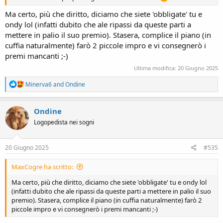
Ma certo, più che diritto, diciamo che siete 'obbligate' tu e
ondy lol (infatti dubito che ale ripassi da queste parti a
mettere in palio il suo premio). Stasera, complice il piano (in
cuffia naturalmente) farò 2 piccole impro e vi consegnerò i
premi mancanti ;-)
Ultima modifica:
20 Giugno 2025
R
Minerva6
and
Ondine
e
a
c
Ondine
t
Logopedista nei sogni
i
o
n
s
20 Giugno 2025
#535
:
MaxCogre ha scritto:
Ma certo, più che diritto, diciamo che siete 'obbligate' tu e ondy lol
(infatti dubito che ale ripassi da queste parti a mettere in palio il suo
premio). Stasera, complice il piano (in cuffia naturalmente) farò 2
piccole impro e vi consegnerò i premi mancanti ;-)