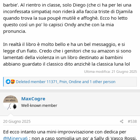
barbie'. Al rientro in classe, solo Diego (che ci ha per lei una
inconfessata simpatia) non riderà alla faccia triste di Djamila
quando trova la sua poupè mutilè e affoghè. Ecco ho letto
questo così un po' lo capisci Ondy anche con la mia
pronuncia.
In realtà il libro è molto bello e ha un bel messaggio, e si
legge d'un fiato. Credo che i genitori che su amazon si sono
lamentati della violenza in un libro destinato ai bambini
abbiano guardato il classico dito anzichè la classica luna lol
Ultima modifica:
21 Giugno 2025
R
Deleted member 11371
,
Pnin
,
Ondine
and 1 other person
e
a
c
MaxCogre
t
Well-known member
i
o
n
s
20 Giugno 2025
#538
:
Ed ecco intanto una mini-improvvisazione con dedica per
@Minerva6
: non a caso somiglia un po' a Sally di Vasco Rossi,