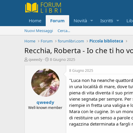
Home
Forum
Novità
Iscritti
Lib
Nuovi Messaggi
Cerca...
Home
Forum
forumlibri.com
Piccola biblioteca
Recchia, Roberta - Io che ti ho v
C
D
qweedy
8 Giugno 2025
r
a
e
t
8 Giugno 2025
a
a
"Luca non ha neanche quattordic
t
d
o
i
in una località di mare, dove 
r
i
piena di vita diventa il suo pr
e
n
viene segnata per sempre. Per s
qweedy
D
i
riempie in fretta una valigia e 
i
z
Well-known member
Mara con le cugine. In un mondo
s
i
di restituire un senso a parole 
c
o
u
ragazzina determinata a fargli r
s