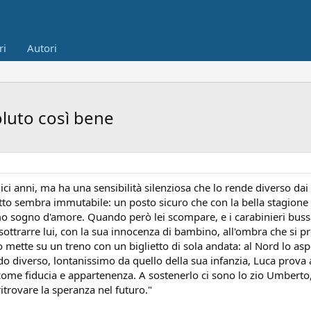
ri
Autori
oluto così bene
i anni, ma ha una sensibilità silenziosa che lo rende diverso dai c
tutto sembra immutabile: un posto sicuro che con la bella stagion
imo sogno d'amore. Quando però lei scompare, e i carabinieri bussan
ottrarre lui, con la sua innocenza di bambino, all'ombra che si pr
lo mette su un treno con un biglietto di sola andata: al Nord lo asp
 diverso, lontanissimo da quello della sua infanzia, Luca prova a
come fiducia e appartenenza. A sostenerlo ci sono lo zio Umberto, 
itrovare la speranza nel futuro."