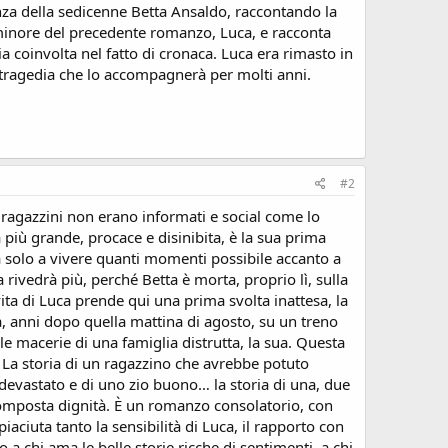
nza della sedicenne Betta Ansaldo, raccontando la
minore del precedente romanzo, Luca, e racconta
ia coinvolta nel fatto di cronaca. Luca era rimasto in
 tragedia che lo accompagnerà per molti anni.
#2
i ragazzini non erano informati e social come lo
più grande, procace e disinibita, è la sua prima
sa solo a vivere quanti momenti possibile accanto a
rivedrà più, perché Betta è morta, proprio lì, sulla
ita di Luca prende qui una prima svolta inattesa, la
, anni dopo quella mattina di agosto, su un treno
 le macerie di una famiglia distrutta, la sua. Questa
. La storia di un ragazzino che avrebbe potuto
 devastato e di uno zio buono… la storia di una, due
 composta dignità. È un romanzo consolatorio, con
ciuta tanto la sensibilità di Luca, il rapporto con
 a chi ama le belle storie ricche di sentimenti, a chi