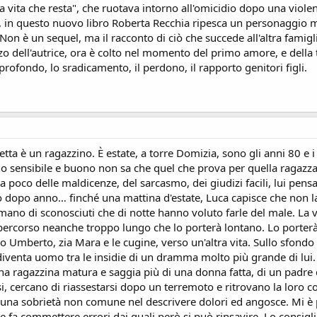
 vita che resta", che ruotava intorno all'omicidio dopo una viole
a, in questo nuovo libro Roberta Recchia ripesca un personaggio 
. Non è un sequel, ma il racconto di ciò che succede all'altra famigl
o dell'autrice, ora è colto nel momento del primo amore, e della
profondo, lo sradicamento, il perdono, il rapporto genitori figli.
tta è un ragazzino. È estate, a torre Domizia, sono gli anni 80 e 
o sensibile e buono non sa che quel che prova per quella ragazza 
a poco delle maldicenze, del sarcasmo, dei giudizi facili, lui pen
no dopo anno… finché una mattina d'estate, Luca capisce che non la 
mano di sconosciuti che di notte hanno voluto farle del male. La v
 percorso neanche troppo lungo che lo porterà lontano. Lo porterà
zio Umberto, zia Mara e le cugine, verso un'altra vita. Sullo sfondo
 diventa uomo tra le insidie di un dramma molto più grande di lui
una ragazzina matura e saggia più di una donna fatta, di un padre
si, cercano di riassestarsi dopo un terremoto e ritrovano la loro
na sobrietà non comune nel descrivere dolori ed angosce. Mi è pia
he fa commettere errori dai quali però si può rinsavire. Lo consiglio