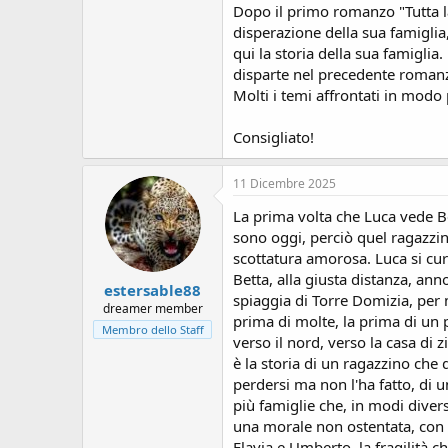
s
Dopo il primo romanzo "Tutta la
i
disperazione della sua famigli
o
qui la storia della sua famiglia
n
disparte nel precedente romanz
e
Molti i temi affrontati in modo 
Consigliato!
11 Dicembre 2025
La prima volta che Luca vede Be
sono oggi, perciò quel ragazzin
scottatura amorosa. Luca si cur
Betta, alla giusta distanza, an
estersable88
spiaggia di Torre Domizia, per 
dreamer member
prima di molte, la prima di un
Membro dello Staff
verso il nord, verso la casa di 
è la storia di un ragazzino che
perdersi ma non l'ha fatto, di 
più famiglie che, in modi diver
una morale non ostentata, con u
Flavia e Umberto, la fragilità c