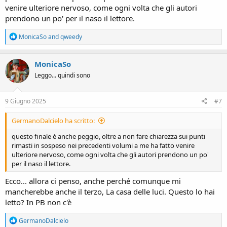
venire ulteriore nervoso, come ogni volta che gli autori
prendono un po' per il naso il lettore.
R
MonicaSo
and
qweedy
e
a
c
MonicaSo
t
Leggo... quindi sono
i
o
n
s
9 Giugno 2025
#7
:
GermanoDalcielo ha scritto:
questo finale è anche peggio, oltre a non fare chiarezza sui punti
rimasti in sospeso nei precedenti volumi a me ha fatto venire
ulteriore nervoso, come ogni volta che gli autori prendono un po'
per il naso il lettore.
Ecco... allora ci penso, anche perché comunque mi
mancherebbe anche il terzo, La casa delle luci. Questo lo hai
letto? In PB non c'è
R
GermanoDalcielo