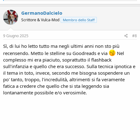
e
a
c
GermanoDalcielo
t
Scrittore & Vulca-Mod
Membro dello Staff
i
o
n
s
9 Giugno 2025
#8
:
Sì, di lui ho letto tutto ma negli ultimi anni non sto più
recensendo. Metto le stelline su Goodreads e via
Nel
complesso mi era piaciuto, soprattutto il flashback
sull'infanzia e quello che era successo. Sulla tecnica ipnotica e
il tema in toto, invece, secondo me bisogna sospendere un
po' tanto, troppo, l'incredulità, altrimenti si fa veramente
fatica a credere che quello che si sta leggendo sia
lontanamente possibile e/o verosimile.