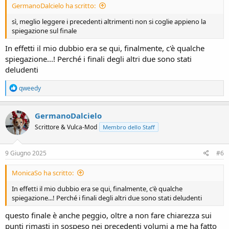
GermanoDalcielo ha scritto:
sì, meglio leggere i precedenti altrimenti non si coglie appieno la
spiegazione sul finale
In effetti il mio dubbio era se qui, finalmente, c'è qualche
spiegazione...! Perché i finali degli altri due sono stati
deludenti
R
qweedy
e
a
c
GermanoDalcielo
t
Scrittore & Vulca-Mod
Membro dello Staff
i
o
n
s
9 Giugno 2025
#6
:
MonicaSo ha scritto:
In effetti il mio dubbio era se qui, finalmente, c'è qualche
spiegazione...! Perché i finali degli altri due sono stati deludenti
questo finale è anche peggio, oltre a non fare chiarezza sui
punti rimasti in sospeso nei precedenti volumi a me ha fatto