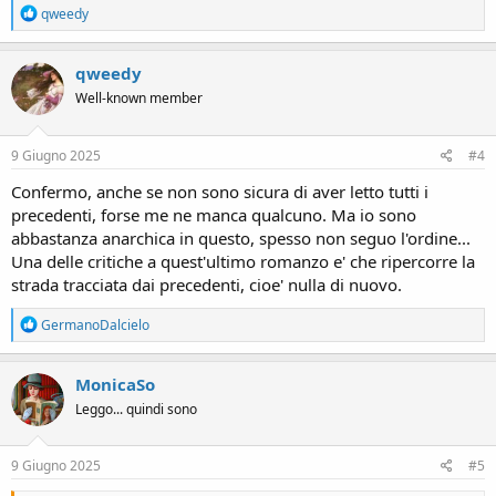
R
qweedy
e
a
c
qweedy
t
Well-known member
i
o
n
s
9 Giugno 2025
#4
:
Confermo, anche se non sono sicura di aver letto tutti i
precedenti, forse me ne manca qualcuno. Ma io sono
abbastanza anarchica in questo, spesso non seguo l'ordine...
Una delle critiche a quest'ultimo romanzo e' che ripercorre la
strada tracciata dai precedenti, cioe' nulla di nuovo.
R
GermanoDalcielo
e
a
c
MonicaSo
t
Leggo... quindi sono
i
o
n
s
9 Giugno 2025
#5
: