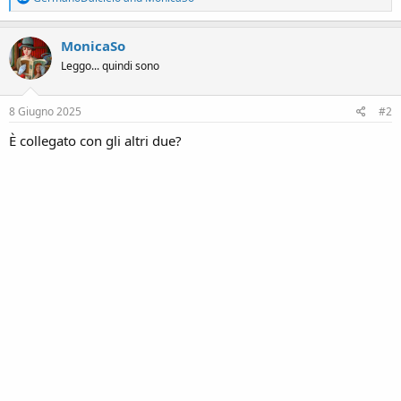
e
a
c
MonicaSo
t
Leggo... quindi sono
i
o
n
s
8 Giugno 2025
#2
:
È collegato con gli altri due?