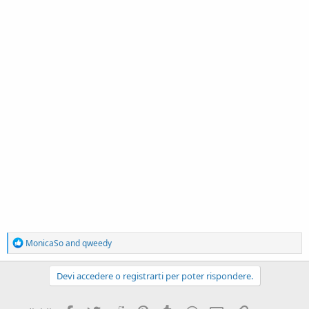
R
MonicaSo
and
qweedy
e
a
c
Devi accedere o registrarti per poter rispondere.
t
i
o