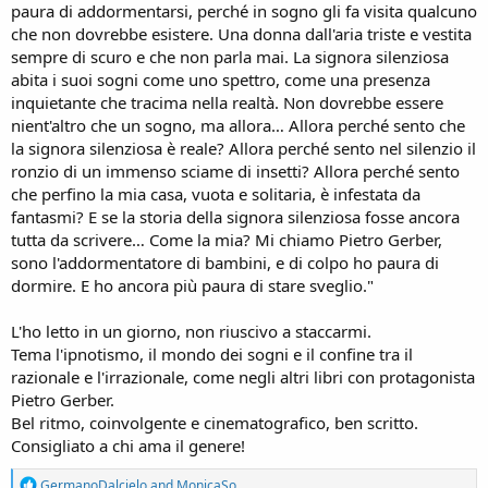
paura di addormentarsi, perché in sogno gli fa visita qualcuno
che non dovrebbe esistere. Una donna dall'aria triste e vestita
sempre di scuro e che non parla mai. La signora silenziosa
abita i suoi sogni come uno spettro, come una presenza
inquietante che tracima nella realtà. Non dovrebbe essere
nient'altro che un sogno, ma allora… Allora perché sento che
la signora silenziosa è reale? Allora perché sento nel silenzio il
ronzio di un immenso sciame di insetti? Allora perché sento
che perfino la mia casa, vuota e solitaria, è infestata da
fantasmi? E se la storia della signora silenziosa fosse ancora
tutta da scrivere… Come la mia? Mi chiamo Pietro Gerber,
sono l'addormentatore di bambini, e di colpo ho paura di
dormire. E ho ancora più paura di stare sveglio."
L'ho letto in un giorno, non riuscivo a staccarmi.
Tema l'ipnotismo, il mondo dei sogni e il confine tra il
razionale e l'irrazionale, come negli altri libri con protagonista
Pietro Gerber.
Bel ritmo, coinvolgente e cinematografico, ben scritto.
Consigliato a chi ama il genere!
R
GermanoDalcielo
and
MonicaSo