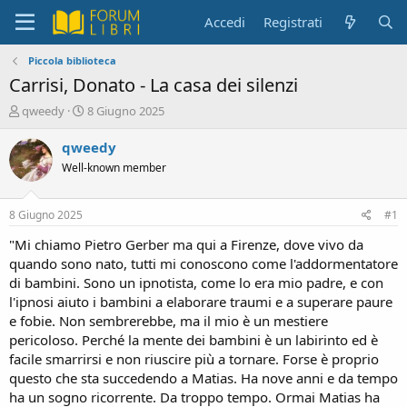
Accedi
Registrati
Piccola biblioteca
Carrisi, Donato - La casa dei silenzi
C
D
qweedy
8 Giugno 2025
r
a
e
t
qweedy
a
a
Well-known member
t
d
o
i
r
i
8 Giugno 2025
#1
e
n
D
i
"Mi chiamo Pietro Gerber ma qui a Firenze, dove vivo da
i
z
quando sono nato, tutti mi conoscono come l'addormentatore
s
i
di bambini. Sono un ipnotista, come lo era mio padre, e con
c
o
l'ipnosi aiuto i bambini a elaborare traumi e a superare paure
u
e fobie. Non sembrerebbe, ma il mio è un mestiere
s
pericoloso. Perché la mente dei bambini è un labirinto ed è
s
i
facile smarrirsi e non riuscire più a tornare. Forse è proprio
o
questo che sta succedendo a Matias. Ha nove anni e da tempo
n
ha un sogno ricorrente. Da troppo tempo. Ormai Matias ha
e