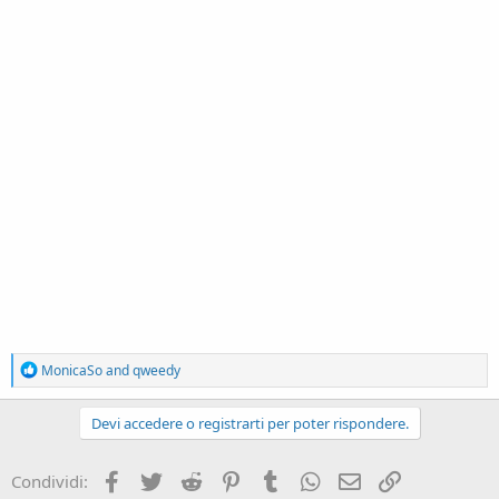
R
MonicaSo
and
qweedy
e
a
c
Devi accedere o registrarti per poter rispondere.
t
i
o
Facebook
Twitter
Reddit
Pinterest
Tumblr
WhatsApp
e-mail
Link
Condividi:
n