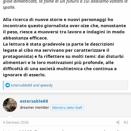
gioie dimenticate, la fame di un futuro a cui abbiamo voltato le
spalle.
Alla ricerca di nuove storie e nuovi personaggi ho
incontrato questo giornalista over-size che, nonostante
il peso, riesce a muoversi tra lavoro e indagini in modo
abbastanza efficace.
La lettura è stata gradevole (a parte le descrizioni
legate al cibo ma servivano per caratterizzare il
protagonista) e fa riflettere su molti temi: dai disturbi
alimentari e le loro motivazioni più profonde, alle
difficoltà di una società multietnica che continua a
ignorare di esserlo.
R
estersable88
and
qweedy
e
a
c
estersable88
t
dreamer member
Membro dello Staff
i
o
n
s
4 Gennaio 2026
#2
: