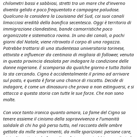
chilometri bassi e sabbiosi, stretti tra un mare che d’inverno
diventa gelido e poco frequentato e campagne paludose.
Qualcuno la considera la Louisiana del Sud, coi suoi canali
limacciosi eredità della bonifica secentesca. Oggi è territorio di
immigrazione clandestina, bande camorristiche poco
organizzate e sistematica rovina. In uno dei canali, a pochi
giorni dal Natale, viene ritrovato il corpo di una ragazza.
Potrebbe trattarsi di una studentessa universitaria torinese,
attivista e influencer da centinaia di migliaia di follower, venuta
in questa provincia desolata per indagare la condizione delle
donne nigeriane. È scomparsa da qualche giorno e tutta Italia
la sta cercando. Cigno è accidentalmente il primo ad arrivare
sul posto, e questa è forse una chance di riscatto. Decide di
indagare, è come un dinosauro che prova a non estinguersi, e si
attacca a questa storia con tutte le sue forze. Che non sono
molte.
Con voce tanto ironica quanto amara, La fame del Cigno sa
tenere assieme il cinismo della sopravvivenza e l’umanità
solidale di chi ha già perso tutto, nel racconto delle ombre
gettate da mille smarrimenti, da mille sparizioni: persone care,