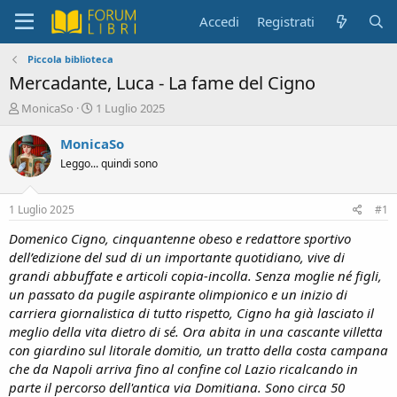
Accedi
Registrati
Piccola biblioteca
Mercadante, Luca - La fame del Cigno
C
D
MonicaSo
1 Luglio 2025
r
a
e
t
MonicaSo
a
a
Leggo... quindi sono
t
d
o
i
r
i
1 Luglio 2025
#1
e
n
D
i
Domenico Cigno, cinquantenne obeso e redattore sportivo
i
z
dell’edizione del sud di un importante quotidiano, vive di
s
i
grandi abbuffate e articoli copia-incolla. Senza moglie né figli,
c
o
un passato da pugile aspirante olimpionico e un inizio di
u
carriera giornalistica di tutto rispetto, Cigno ha già lasciato il
s
meglio della vita dietro di sé. Ora abita in una cascante villetta
s
i
con giardino sul litorale domitio, un tratto della costa campana
o
che da Napoli arriva fino al confine col Lazio ricalcando in
n
parte il percorso dell'antica via Domitiana. Sono circa 50
e