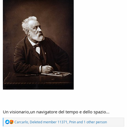
Un visionario,un navigatore del tempo e dello spazio...
R
Carcarlo
,
Deleted member 11371
,
Pnin
and 1 other person
e