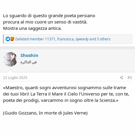
Lo sguardo di questo grande poeta persiano
procura al mio cuore un senso di vastità.
Mostra una saggezza antica.
R
Deleted member 11371
,
francesca
,
qweedy
and 3 others
e
a
c
Shoshin
t
في الذاكرة
i
o
n
s
22 Luglio 2025
#5
:
«Maestro, quanti sogni avventurosi sognammo sulle trame
dei tuoi libri! La Terra il Mare il Cielo l'Universo per te, con te,
poeta dei prodigi, varcammo in sogno oltre la Scienza.»
(Guido Gozzano, In morte di Jules Verne)