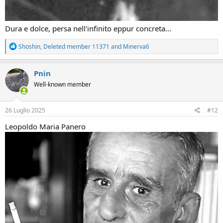
Dura e dolce, persa nell'infinito eppur concreta...
R
Shoshin
,
Deleted member 11371
and
Minerva6
e
a
c
Pnin
t
Well-known member
i
o
n
s
26 Luglio 2025
#12
:
Leopoldo Maria Panero