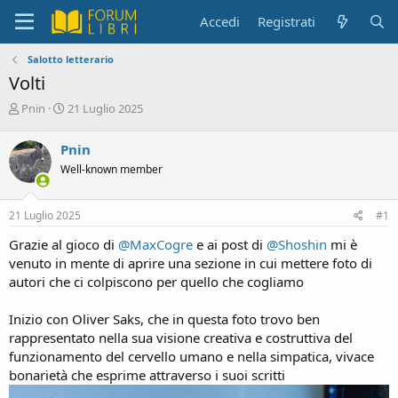
Accedi
Registrati
Salotto letterario
Volti
C
D
Pnin
21 Luglio 2025
r
a
e
t
Pnin
a
a
Well-known member
t
d
o
i
r
i
21 Luglio 2025
#1
e
n
D
i
Grazie al gioco di
@MaxCogre
e ai post di
@Shoshin
mi è
i
z
venuto in mente di aprire una sezione in cui mettere foto di
s
i
autori che ci colpiscono per quello che cogliamo
c
o
u
s
Inizio con Oliver Saks, che in questa foto trovo ben
s
rappresentato nella sua visione creativa e costruttiva del
i
funzionamento del cervello umano e nella simpatica, vivace
o
bonarietà che esprime attraverso i suoi scritti
n
e