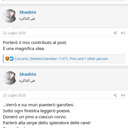
e
a
c
Shoshin
t
في الذاكرة
i
o
n
s
22 Luglio 2025
#3
:
Porterò il mio contributo al post.
È una magnifica idea.
R
Carcarlo
,
Deleted member 11371
,
Pnin
and 1 other person
e
a
c
Shoshin
t
في الذاكرة
i
o
n
s
22 Luglio 2025
#4
:
...Verrò e sui muri pianterò garofani.
Sotto ogni finestra leggerò poesie.
Donerò un pino a ciascun corvo.
Parlerò alla serpe dello splendore delle rane!