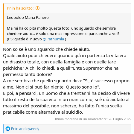
:
Pnin ha scritto:
Leopoldo Maria Panero
Ma mi ha colpita molto questa foto: uno sguardo che sembra
chiedere aiuto... è solo una mia impressione o pare anche a voi?
(PS: grazie di nuovo
@Pathurnia
)
Non so se è uno sguardo che chiede aiuto.
Quale aiuto puoi chiedere quando già in partenza la vita era
un disastro totale, con quella famiglia e con quelle tare
psichiche? A chi lo chiedi, a quell'"Ente Supremo" che ha
permesso tanto dolore?
A me sembra che quello sguardo dica: "Sì, è successo proprio
a me. Non ci si può far niente. Questo sono io".
E poi, a pensarci, un uomo che a trent'anni ha deciso di vivere
tutto il resto della sua vita in un manicomio, si è già aiutato al
massimo del possibile, non scherzo, ha fatto l'unica scelta
praticabile come alternativa al suicidio.
Ultima modifica di un moderatore:
26 Luglio 2025
R
Pnin
and
qweedy
e