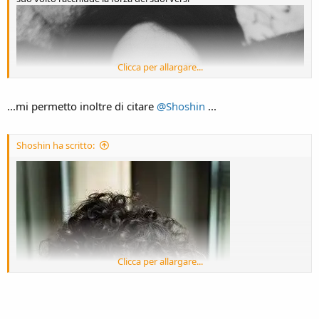
Clicca per allargare...
...mi permetto inoltre di citare
@Shoshin
...
Shoshin ha scritto:
...Se vieni a casa mia, caro, portami un lume
e uno spiraglio da cui poter guardare
Clicca per allargare...
la folla nel vicolo felice...