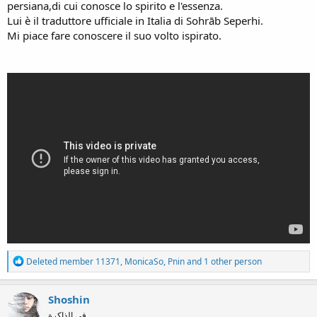
persiana,di cui conosce lo spirito e l'essenza.
Lui è il traduttore ufficiale in Italia di Sohrāb Seperhi.
Mi piace fare conoscere il suo volto ispirato.
R
Deleted member 11371
,
MonicaSo
,
Pnin
and 1 other person
e
a
c
Shoshin
t
في الذاكرة
i