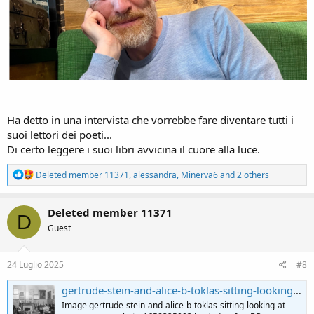
Ha detto in una intervista che vorrebbe fare diventare tutti i
suoi lettori dei poeti...
Di certo leggere i suoi libri avvicina il cuore alla luce.
R
Deleted member 11371
,
alessandra
,
Minerva6
and 2 others
e
a
c
Deleted member 11371
D
t
Guest
i
o
n
s
24 Luglio 2025
#8
:
gertrude-stein-and-alice-b-toklas-sitting-looking-at-camera-news-photo-1658325003 hosted at ImgBB
Image gertrude-stein-and-alice-b-toklas-sitting-looking-at-