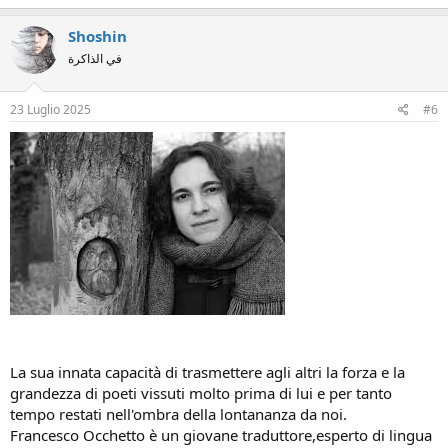
a
c
Shoshin
t
في الذاكرة
i
o
n
s
23 Luglio 2025
#6
:
La sua innata capacità di trasmettere agli altri la forza e la
grandezza di poeti vissuti molto prima di lui e per tanto
tempo restati nell'ombra della lontananza da noi.
Francesco Occhetto è un giovane traduttore,esperto di lingua