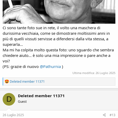
Ci sono tante foto sue in rete, il volto una maschera di
durissima vecchiaia, come se dimostrare moltissimi anni in
più di quelli vissuti servisse a difendersi dalla vita stessa, a
superarla...
Ma mi ha colpita molto questa foto: uno sguardo che sembra
chiedere aiuto... è solo una mia impressione o pare anche a
voi?
(PS: grazie di nuovo
@Pathurnia
)
Ultima modifica:
26 Luglio 2025
R
Deleted member 11371
e
a
c
Deleted member 11371
D
t
Guest
i
o
n
s
26 Luglio 2025
#13