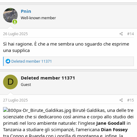
a
c
Pnin
t
Well-known member
i
o
n
s
26 Luglio 2025
#14
:
Sì hai ragione. È che a me sembra uno sguardo che esprime
una supplica
R
Deleted member 11371
e
a
c
Deleted member 11371
D
t
Guest
i
o
n
s
27 Luglio 2025
#15
:
Biruté Galdikas, una delle tre
scienziate che si dedicarono così anima e corpo allo studio dei
primati nel loro ambiente naturale: l’inglese
Jane Goodall
in
Tanzania a studiare gli scimpanzé, l’americana
Dian Fossey
tra Congo e Ruanda con i gorilla di montagna e, infine, la