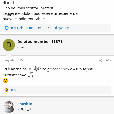
di tutti.
Uno dei miei scrittori preferiti.
Leggere Abdolah può essere un'esperienza
nuova e indimenticabile.
R
Pnin
,
Deleted member 11371
and
qweedy
e
a
c
Deleted member 11371
D
t
Guest
i
o
n
s
3 Agosto 2025
#17
:
Ed è anche bello..
Con gli occhi neri e il tuo sapor
mediorientale..
R
Pnin
e
a
c
Shoshin
t
في الذاكرة
i
o