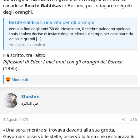
canadese
Birutė Galdikas
in Borneo, per indagare i segreti
degli oranghi.
Birutė Galdikas, una vita per gli oranghi
Verso la fine degli anni ’50 del Novecento, il celebre paleoantropologo
Louis Leakey decise di inviare degli studiosi sul campo per osservare da
vicino le grandi […]
etologiarelazionale.it
Ha scritto, tra l'altro:
Riflessioni di Eden: I miei anni con gli oranghi del Borneo
(1995).
R
Minerva6
e
a
c
Shoshin
t
في الذاكرة
i
o
n
s
3 Agosto 2025
#16
:
«Una sera, mentre si trovava davanti alla sua grotta,
Gayumars osservò le stelle, osservò la luna che rischiarava le