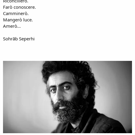
Riconcilierò.
Farò conoscere.
Camminerò.
Mangerò luce.
Amerò...
Sohrāb Seperhi