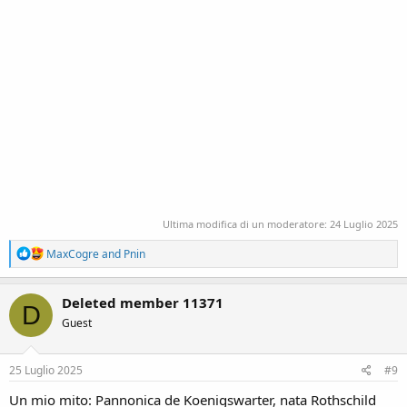
Ultima modifica di un moderatore:
24 Luglio 2025
R
MaxCogre
and
Pnin
e
a
c
Deleted member 11371
D
t
Guest
i
o
n
s
25 Luglio 2025
#9
:
Un mio mito: Pannonica de Koenigswarter, nata Rothschild