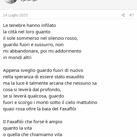
o
n
s
24 Luglio 2025
#7
:
Le tenebre hanno infilato
la città nel loro guanto
il sole sommerso nel silenzio rosso,
guardo fuori e sussurro, non
mi abbandonare, poi mi addormento
in mondi altri
Appena sveglio guardo fuori di nuovo
nella speranza di essere stato esaudito
ma la luce è talmente arcana che nessuno sa
cosa si leverà dal profondo,
se si leverà qualcosa, guardo
fuori e scorgo i monti sotto il cielo mattutino
quasi rosa oltre la baia del Faxaflói
Il Faxaflói che forse è ampio
quanto la vita
o quella che chiamiamo vita