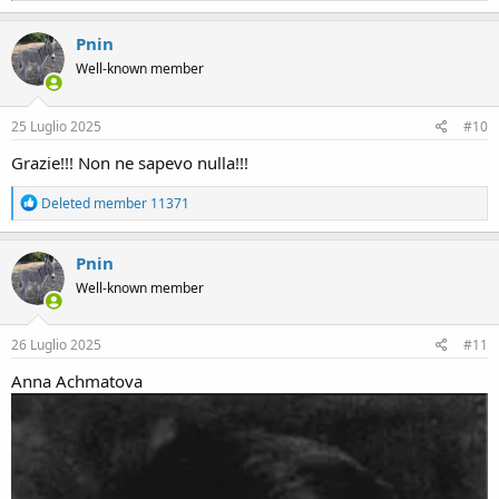
a
c
Pnin
t
Well-known member
i
o
n
s
25 Luglio 2025
#10
:
Grazie!!! Non ne sapevo nulla!!!
R
Deleted member 11371
e
a
c
Pnin
t
Well-known member
i
o
n
s
26 Luglio 2025
#11
:
Anna Achmatova