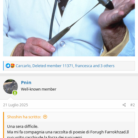
R
Carcarlo
,
Deleted member 11371
,
francesca
and 3 others
e
a
c
Pnin
t
Well-known member
i
o
n
s
21 Luglio 2025
#2
:
Shoshin ha scritto:
Una sera difficile.
Ma mi fa compagnia una raccolta di poesie di Forugh Farrokhzad.Il
suo volto racchiude la forza dei suoi versi