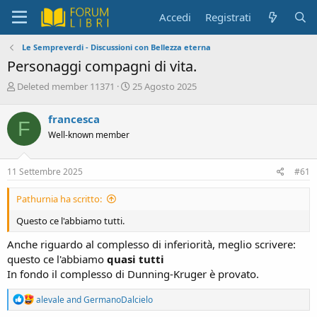
Accedi
Registrati
Le Sempreverdi - Discussioni con Bellezza eterna
Personaggi compagni di vita.
C
D
Deleted member 11371
25 Agosto 2025
r
a
e
t
francesca
F
a
a
Well-known member
t
d
o
i
r
i
11 Settembre 2025
#61
e
n
D
i
Pathurnia ha scritto:
i
z
s
i
Questo ce l'abbiamo tutti.
c
o
u
Anche riguardo al complesso di inferiorità, meglio scrivere:
s
questo ce l'abbiamo
quasi tutti
s
In fondo il complesso di Dunning-Kruger è provato.
i
o
R
alevale
and
GermanoDalcielo
n
e
e