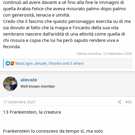
continuò ad avere davanti a sé fino alla fine le immagini di
quella Arabia Felice che aveva misurato palmo dopo palmo
con generosità, tenacia e umiltà.
Credo che il fascino che questo personaggio esercita su di me
sia dovuto al fatto che la magia e l’incanto della sua vita
sembrano nascere dall’aridità di una attività come quella di
chi misura e copia che lui ha però saputo rendere viva e
feconda.
Ultima modifica:
12 Settembre 2025
R
MaxCogre
,
alevale
,
Shoshin
and 3 others
e
a
c
alevale
t
Well-known member
i
o
n
s
17 Settembre 2025
#65
:
13 Frankenstein, la creatura
Frankenstein lo conoscevo da tempo sì, ma solo