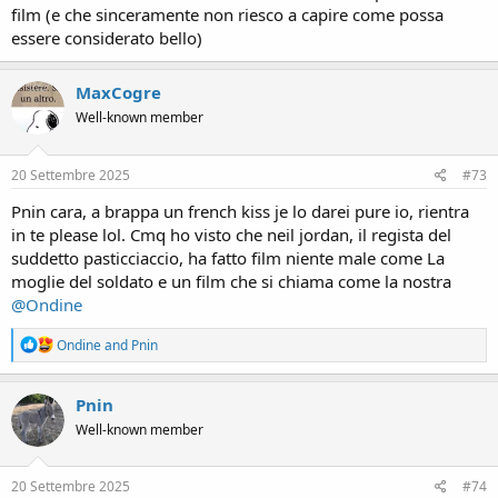
film (e che sinceramente non riesco a capire come possa
essere considerato bello)
MaxCogre
Well-known member
20 Settembre 2025
#73
Pnin cara, a brappa un french kiss je lo darei pure io, rientra
in te please lol. Cmq ho visto che neil jordan, il regista del
suddetto pasticciaccio, ha fatto film niente male come La
moglie del soldato e un film che si chiama come la nostra
@Ondine
R
Ondine
and
Pnin
e
a
c
Pnin
t
Well-known member
i
o
n
s
20 Settembre 2025
#74