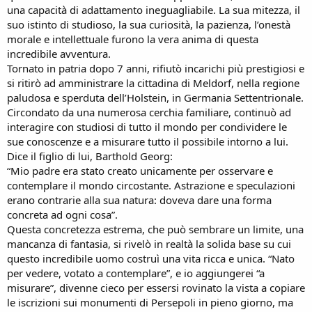
una capacità di adattamento ineguagliabile. La sua mitezza, il
suo istinto di studioso, la sua curiosità, la pazienza, l’onestà
morale e intellettuale furono la vera anima di questa
incredibile avventura.
Tornato in patria dopo 7 anni, rifiutò incarichi più prestigiosi e
si ritirò ad amministrare la cittadina di Meldorf, nella regione
paludosa e sperduta dell’Holstein, in Germania Settentrionale.
Circondato da una numerosa cerchia familiare, continuò ad
interagire con studiosi di tutto il mondo per condividere le
sue conoscenze e a misurare tutto il possibile intorno a lui.
Dice il figlio di lui, Barthold Georg:
“Mio padre era stato creato unicamente per osservare e
contemplare il mondo circostante. Astrazione e speculazioni
erano contrarie alla sua natura: doveva dare una forma
concreta ad ogni cosa”.
Questa concretezza estrema, che può sembrare un limite, una
mancanza di fantasia, si rivelò in realtà la solida base su cui
questo incredibile uomo costruì una vita ricca e unica. “Nato
per vedere, votato a contemplare”, e io aggiungerei “a
misurare”, divenne cieco per essersi rovinato la vista a copiare
le iscrizioni sui monumenti di Persepoli in pieno giorno, ma