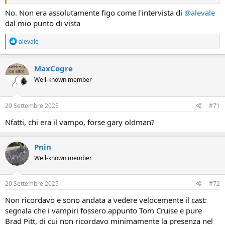
No. Non era assolutamente figo come l'intervista di
@alevale
dal mio punto di vista
R
alevale
e
a
c
MaxCogre
t
Well-known member
i
o
n
s
20 Settembre 2025
#71
:
Nfatti, chi era il vampo, forse gary oldman?
Pnin
Well-known member
20 Settembre 2025
#72
Non ricordavo e sono andata a vedere velocemente il cast:
segnala che i vampiri fossero appunto Tom Cruise e pure
Brad Pitt, di cui non ricordavo minimamente la presenza nel