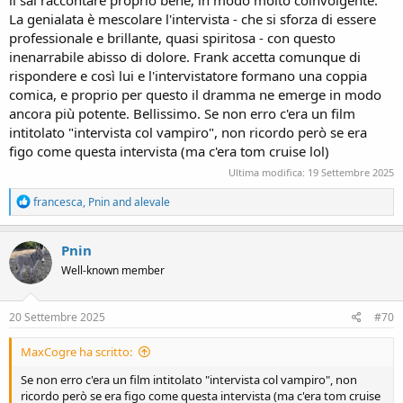
legato."
La genialata è mescolare l'intervista - che si sforza di essere
Intervistatore: grazie per avere accettato di rilasciare a Forum libri
professionale e brillante, quasi spiritosa - con questo
questa toccante intervista. Buonasera
inenarrabile abisso di dolore. Frank accetta comunque di
rispondere e così lui e l'intervistatore formano una coppia
Frankenstein: non risponde, ma sul suo volto terribile appare un
comica, e proprio per questo il dramma ne emerge in modo
ghigno, una smorfia.
ancora più potente. Bellissimo. Se non erro c'era un film
È "soltanto" il suo modo di sorridere, un piccolo miracolo della
intitolato "intervista col vampiro", non ricordo però se era
fantasia, che tutto può.
figo come questa intervista (ma c'era tom cruise lol)
Ultima modifica:
19 Settembre 2025
R
francesca
,
Pnin
and
alevale
e
a
c
Pnin
t
Well-known member
i
o
n
s
20 Settembre 2025
#70
:
MaxCogre ha scritto:
Se non erro c'era un film intitolato "intervista col vampiro", non
ricordo però se era figo come questa intervista (ma c'era tom cruise