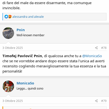
di fare del male da essere disarmante, ma comunque
invincibile.
R
alessandra
and
alevale
e
a
c
Pnin
t
Well-known member
i
o
n
s
3 Ottobre 2025
#78
:
Timofej Pavlovič Pnin
, dì qualcosa anche tu a
@MonicaSo
che se ne vorrebbe andare dopo essere stata l'unica ad averti
recensito cogliendo meravigliosamente la tua essenza e la tua
personalità!
MonicaSo
Leggo... quindi sono
3 Ottobre 2025
#79