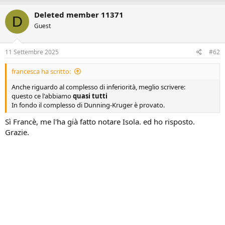
a
c
Deleted member 11371
D
t
Guest
i
o
n
s
11 Settembre 2025
#62
:
francesca ha scritto:
Anche riguardo al complesso di inferiorità, meglio scrivere:
questo ce l'abbiamo
quasi tutti
In fondo il complesso di Dunning-Kruger è provato.
Sì Francè, me l'ha già fatto notare Isola. ed ho risposto.
Grazie.