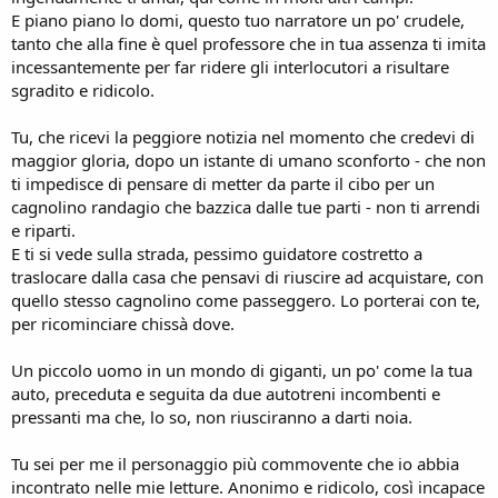
E piano piano lo domi, questo tuo narratore un po' crudele,
tanto che alla fine è quel professore che in tua assenza ti imita
incessantemente per far ridere gli interlocutori a risultare
sgradito e ridicolo.
Tu, che ricevi la peggiore notizia nel momento che credevi di
maggior gloria, dopo un istante di umano sconforto - che non
ti impedisce di pensare di metter da parte il cibo per un
cagnolino randagio che bazzica dalle tue parti - non ti arrendi
e riparti.
E ti si vede sulla strada, pessimo guidatore costretto a
traslocare dalla casa che pensavi di riuscire ad acquistare, con
quello stesso cagnolino come passeggero. Lo porterai con te,
per ricominciare chissà dove.
Un piccolo uomo in un mondo di giganti, un po' come la tua
auto, preceduta e seguita da due autotreni incombenti e
pressanti ma che, lo so, non riusciranno a darti noia.
Tu sei per me il personaggio più commovente che io abbia
incontrato nelle mie letture. Anonimo e ridicolo, così incapace