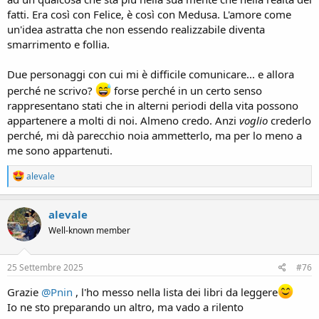
fatti. Era così con Felice, è così con Medusa. L'amore come
un'idea astratta che non essendo realizzabile diventa
smarrimento e follia.
Due personaggi con cui mi è difficile comunicare... e allora
perché ne scrivo?
forse perché in un certo senso
rappresentano stati che in alterni periodi della vita possono
appartenere a molti di noi. Almeno credo. Anzi
voglio
crederlo
perché, mi dà parecchio noia ammetterlo, ma per lo meno a
me sono appartenuti.
R
alevale
e
a
c
alevale
t
Well-known member
i
o
n
s
25 Settembre 2025
#76
:
Grazie
@Pnin
, l'ho messo nella lista dei libri da leggere
Io ne sto preparando un altro, ma vado a rilento