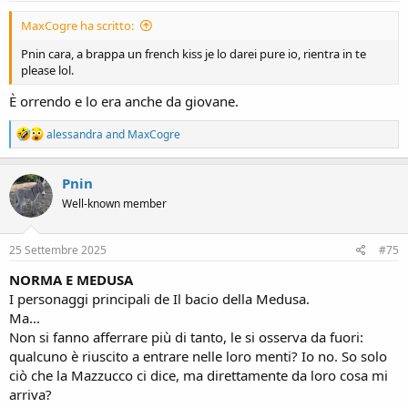
:
MaxCogre ha scritto:
Pnin cara, a brappa un french kiss je lo darei pure io, rientra in te
please lol.
È orrendo e lo era anche da giovane.
R
alessandra
and
MaxCogre
e
a
c
Pnin
t
Well-known member
i
o
n
s
25 Settembre 2025
#75
:
NORMA E MEDUSA
I personaggi principali de Il bacio della Medusa.
Ma...
Non si fanno afferrare più di tanto, le si osserva da fuori:
qualcuno è riuscito a entrare nelle loro menti? Io no. So solo
ciò che la Mazzucco ci dice, ma direttamente da loro cosa mi
arriva?