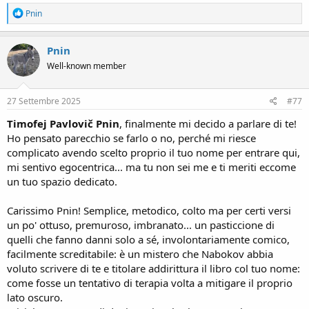
R
Pnin
e
a
c
Pnin
t
Well-known member
i
o
n
s
27 Settembre 2025
#77
:
Timofej Pavlovič Pnin
, finalmente mi decido a parlare di te!
Ho pensato parecchio se farlo o no, perché mi riesce
complicato avendo scelto proprio il tuo nome per entrare qui,
mi sentivo egocentrica... ma tu non sei me e ti meriti eccome
un tuo spazio dedicato.
Carissimo Pnin! Semplice, metodico, colto ma per certi versi
un po' ottuso, premuroso, imbranato... un pasticcione di
quelli che fanno danni solo a sé, involontariamente comico,
facilmente screditabile: è un mistero che Nabokov abbia
voluto scrivere di te e titolare addirittura il libro col tuo nome:
come fosse un tentativo di terapia volta a mitigare il proprio
lato oscuro.