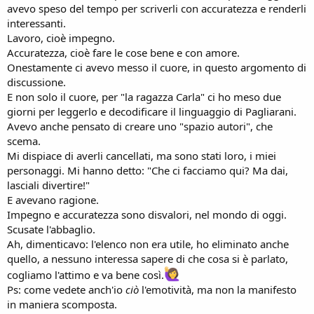
avevo speso del tempo per scriverli con accuratezza e renderli
interessanti.
Lavoro, cioè impegno.
Accuratezza, cioè fare le cose bene e con amore.
Onestamente ci avevo messo il cuore, in questo argomento di
discussione.
E non solo il cuore, per "la ragazza Carla" ci ho meso due
giorni per leggerlo e decodificare il linguaggio di Pagliarani.
Avevo anche pensato di creare uno "spazio autori", che
scema.
Mi dispiace di averli cancellati, ma sono stati loro, i miei
personaggi. Mi hanno detto: "Che ci facciamo qui? Ma dai,
lasciali divertire!"
E avevano ragione.
Impegno e accuratezza sono disvalori, nel mondo di oggi.
Scusate l'abbaglio.
Ah, dimenticavo: l'elenco non era utile, ho eliminato anche
quello, a nessuno interessa sapere di che cosa si è parlato,
cogliamo l'attimo e va bene così.
Ps: come vedete anch'io
ciò
l'emotività, ma non la manifesto
in maniera scomposta.