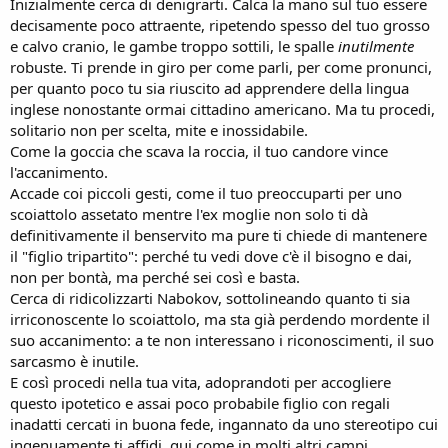
Inizialmente cerca di denigrarti. Calca la mano sul tuo essere
decisamente poco attraente, ripetendo spesso del tuo grosso
e calvo cranio, le gambe troppo sottili, le spalle
inutilmente
robuste. Ti prende in giro per come parli, per come pronunci,
per quanto poco tu sia riuscito ad apprendere della lingua
inglese nonostante ormai cittadino americano. Ma tu procedi,
solitario non per scelta, mite e inossidabile.
Come la goccia che scava la roccia, il tuo candore vince
l'accanimento.
Accade coi piccoli gesti, come il tuo preoccuparti per uno
scoiattolo assetato mentre l'ex moglie non solo ti dà
definitivamente il benservito ma pure ti chiede di mantenere
il "figlio tripartito": perché tu vedi dove c'è il bisogno e dai,
non per bontà, ma perché sei così e basta.
Cerca di ridicolizzarti Nabokov, sottolineando quanto ti sia
irriconoscente lo scoiattolo, ma sta già perdendo mordente il
suo accanimento: a te non interessano i riconoscimenti, il suo
sarcasmo è inutile.
E così procedi nella tua vita, adoprandoti per accogliere
questo ipotetico e assai poco probabile figlio con regali
inadatti cercati in buona fede, ingannato da uno stereotipo cui
ingenuamente ti affidi, qui come in molti altri campi.