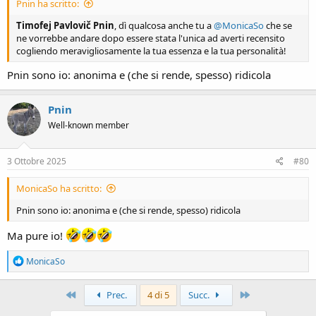
Pnin ha scritto:
Timofej Pavlovič Pnin
, dì qualcosa anche tu a
@MonicaSo
che se
ne vorrebbe andare dopo essere stata l'unica ad averti recensito
cogliendo meravigliosamente la tua essenza e la tua personalità!
Pnin sono io: anonima e (che si rende, spesso) ridicola
Pnin
Well-known member
3 Ottobre 2025
#80
MonicaSo ha scritto:
Pnin sono io: anonima e (che si rende, spesso) ridicola
Ma pure io!
R
MonicaSo
e
a
c
Primo
Ultimo
Prec.
4 di 5
Succ.
t