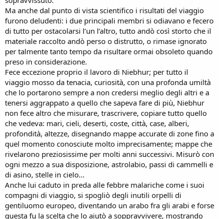
Ma anche dal punto di vista scientifico i risultati del viaggio
furono deludenti: i due principali membri si odiavano e fecero
di tutto per ostacolarsi l’un l’altro, tutto andò così storto che il
materiale raccolto andò perso o distrutto, o rimase ignorato
per talmente tanto tempo da risultare ormai obsoleto quando
preso in considerazione.
Fece eccezione proprio il lavoro di Niebhur; per tutto il
viaggio mosso da tenacia, curiosità, con una profonda umiltà
che lo portarono sempre a non credersi meglio degli altri e a
tenersi aggrappato a quello che sapeva fare di più, Niebhur
non fece altro che misurare, trascrivere, copiare tutto quello
che vedeva: mari, cieli, deserti, coste, città, case, alberi,
profondità, altezze, disegnando mappe accurate di zone fino a
quel momento conosciute molto imprecisamente; mappe che
rivelarono preziosissime per molti anni successivi. Misurò con
ogni mezzo a sua disposizione, astrolabio, passi di cammelli e
di asino, stelle in cielo…
Anche lui caduto in preda alle febbre malariche come i suoi
compagni di viaggio, si spogliò degli inutili orpelli di
gentiluomo europeo, diventando un arabo fra gli arabi e forse
questa fu la scelta che lo aiutò a soppravvivere, mostrando