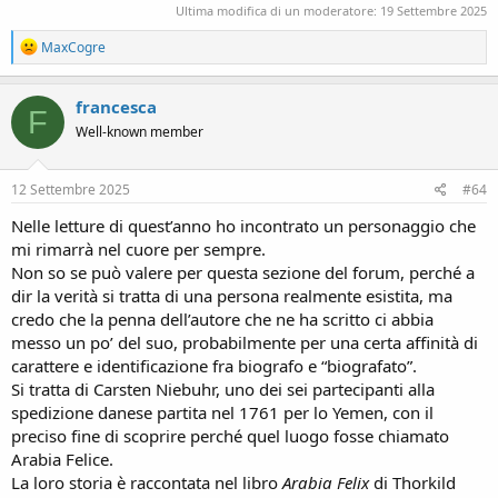
Ultima modifica di un moderatore:
19 Settembre 2025
R
MaxCogre
e
a
c
francesca
F
t
Well-known member
i
o
n
s
12 Settembre 2025
#64
:
Nelle letture di quest’anno ho incontrato un personaggio che
mi rimarrà nel cuore per sempre.
Non so se può valere per questa sezione del forum, perché a
dir la verità si tratta di una persona realmente esistita, ma
credo che la penna dell’autore che ne ha scritto ci abbia
messo un po’ del suo, probabilmente per una certa affinità di
carattere e identificazione fra biografo e “biografato”.
Si tratta di Carsten Niebuhr, uno dei sei partecipanti alla
spedizione danese partita nel 1761 per lo Yemen, con il
preciso fine di scoprire perché quel luogo fosse chiamato
Arabia Felice.
La loro storia è raccontata nel libro
Arabia Felix
di Thorkild