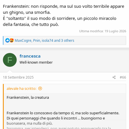
Frankenstein: non risponde, ma sul suo volto terribile appare
un ghigno, una smorfia.
È "soltanto" il suo modo di sorridere, un piccolo miracolo
della fantasia, che tutto può.
Ultima modifica:
19 Luglio 2026
R
MaxCogre
,
Pnin
,
isola74
and 3 others
e
a
c
francesca
F
t
Well-known member
i
o
n
s
18 Settembre 2025
#66
:
alevale ha scritto:
Frankenstein, la creatura
Frankenstein lo conoscevo da tempo sì, ma solo superficialmente.
Di quei personaggi che quando li incontri ... buongiorno e
buonasera, ma nulla di più.
Insomma, per intenderci, non avrei potuto annoverarlo tra la