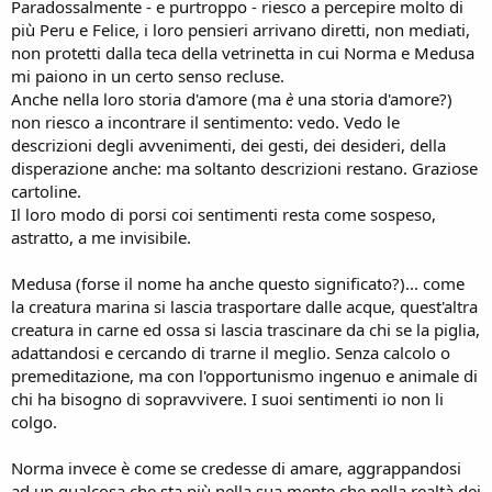
Paradossalmente - e purtroppo - riesco a percepire molto di
più Peru e Felice, i loro pensieri arrivano diretti, non mediati,
non protetti dalla teca della vetrinetta in cui Norma e Medusa
mi paiono in un certo senso recluse.
Anche nella loro storia d'amore (ma
è
una storia d'amore?)
non riesco a incontrare il sentimento: vedo. Vedo le
descrizioni degli avvenimenti, dei gesti, dei desideri, della
disperazione anche: ma soltanto descrizioni restano. Graziose
cartoline.
Il loro modo di porsi coi sentimenti resta come sospeso,
astratto, a me invisibile.
Medusa (forse il nome ha anche questo significato?)... come
la creatura marina si lascia trasportare dalle acque, quest'altra
creatura in carne ed ossa si lascia trascinare da chi se la piglia,
adattandosi e cercando di trarne il meglio. Senza calcolo o
premeditazione, ma con l'opportunismo ingenuo e animale di
chi ha bisogno di sopravvivere. I suoi sentimenti io non li
colgo.
Norma invece è come se credesse di amare, aggrappandosi
ad un qualcosa che sta più nella sua mente che nella realtà dei