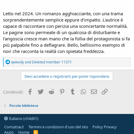
Letto nel 2024. Un romanzo agghiacciante, con una trama
sorprendentemente semplice eppure d'impatto. L'autrice è
capace di raccontare con perizia una sconcertante normalità.
Le pagine sono permeate di un qualcosa di disturbante e
l'angoscia cresce man mano che la follia del protagonista si fa
più palpabile fino a deflagrare. Bello, bellissimo esempio di
noir che racconta la realtà con spietata freddezza.
R
qweedy
and
Deleted member 11371
e
a
c
Devi accedere o registrarti per poter rispondere.
t
i
o
Facebook
Twitter
Reddit
Pinterest
Tumblr
WhatsApp
e-mail
Link
Condividi:
n
s
:
Piccola biblioteca
Italiano (child01)
Contattaci!
Termini e condizioni d'uso del sito
Policy Privacy
Aiuto
Home
R