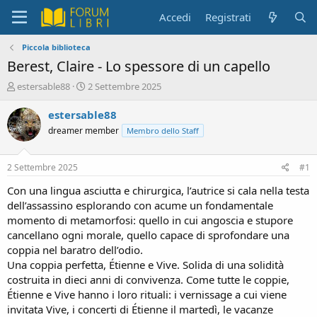
Accedi
Registrati
Piccola biblioteca
Berest, Claire - Lo spessore di un capello
C
D
estersable88
2 Settembre 2025
r
a
e
t
estersable88
a
a
dreamer member
Membro dello Staff
t
d
o
i
r
i
2 Settembre 2025
#1
e
n
D
i
Con una lingua asciutta e chirurgica, l’autrice si cala nella testa
i
z
dell’assassino esplorando con acume un fondamentale
s
i
momento di metamorfosi: quello in cui angoscia e stupore
c
o
cancellano ogni morale, quello capace di sprofondare una
u
coppia nel baratro dell’odio.
s
Una coppia perfetta, Étienne e Vive. Solida di una solidità
s
i
costruita in dieci anni di convivenza. Come tutte le coppie,
o
Étienne e Vive hanno i loro rituali: i vernissage a cui viene
n
invitata Vive, i concerti di Étienne il martedì, le vacanze
e