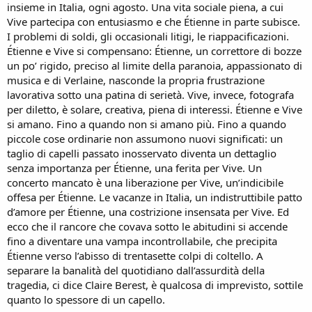
insieme in Italia, ogni agosto. Una vita sociale piena, a cui
Vive partecipa con entusiasmo e che Étienne in parte subisce.
I problemi di soldi, gli occasionali litigi, le riappacificazioni.
Étienne e Vive si compensano: Étienne, un correttore di bozze
un po’ rigido, preciso al limite della paranoia, appassionato di
musica e di Verlaine, nasconde la propria frustrazione
lavorativa sotto una patina di serietà. Vive, invece, fotografa
per diletto, è solare, creativa, piena di interessi. Étienne e Vive
si amano. Fino a quando non si amano più. Fino a quando
piccole cose ordinarie non assumono nuovi significati: un
taglio di capelli passato inosservato diventa un dettaglio
senza importanza per Étienne, una ferita per Vive. Un
concerto mancato è una liberazione per Vive, un’indicibile
offesa per Étienne. Le vacanze in Italia, un indistruttibile patto
d’amore per Étienne, una costrizione insensata per Vive. Ed
ecco che il rancore che covava sotto le abitudini si accende
fino a diventare una vampa incontrollabile, che precipita
Étienne verso l’abisso di trentasette colpi di coltello. A
separare la banalità del quotidiano dall’assurdità della
tragedia, ci dice Claire Berest, è qualcosa di imprevisto, sottile
quanto lo spessore di un capello.