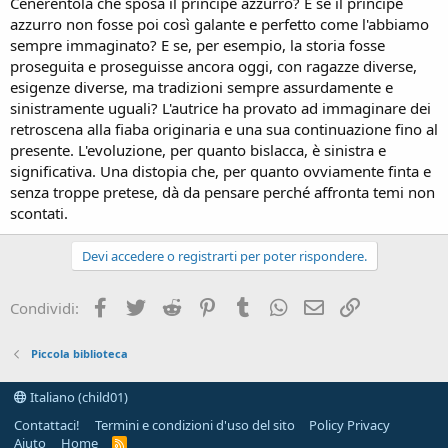
Cenerentola che sposa il principe azzurro? E se il principe
azzurro non fosse poi così galante e perfetto come l'abbiamo
sempre immaginato? E se, per esempio, la storia fosse
proseguita e proseguisse ancora oggi, con ragazze diverse,
esigenze diverse, ma tradizioni sempre assurdamente e
sinistramente uguali? L'autrice ha provato ad immaginare dei
retroscena alla fiaba originaria e una sua continuazione fino al
presente. L'evoluzione, per quanto bislacca, è sinistra e
significativa. Una distopia che, per quanto ovviamente finta e
senza troppe pretese, dà da pensare perché affronta temi non
scontati.
Devi accedere o registrarti per poter rispondere.
Facebook
Twitter
Reddit
Pinterest
Tumblr
WhatsApp
e-mail
Link
Condividi:
Piccola biblioteca
Italiano (child01)
Contattaci!
Termini e condizioni d'uso del sito
Policy Privacy
Aiuto
Home
R