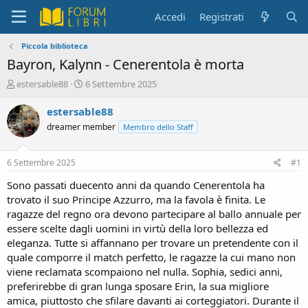
Accedi
Registrati
Piccola biblioteca
Bayron, Kalynn - Cenerentola è morta
C
D
estersable88
6 Settembre 2025
r
a
e
t
estersable88
a
a
dreamer member
Membro dello Staff
t
d
o
i
r
i
6 Settembre 2025
#1
e
n
D
i
Sono passati duecento anni da quando Cenerentola ha
i
z
trovato il suo Principe Azzurro, ma la favola è finita. Le
s
i
ragazze del regno ora devono partecipare al ballo annuale per
c
o
essere scelte dagli uomini in virtù della loro bellezza ed
u
eleganza. Tutte si affannano per trovare un pretendente con il
s
quale comporre il match perfetto, le ragazze la cui mano non
s
i
viene reclamata scompaiono nel nulla. Sophia, sedici anni,
o
preferirebbe di gran lunga sposare Erin, la sua migliore
n
amica, piuttosto che sfilare davanti ai corteggiatori. Durante il
e