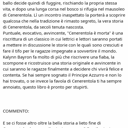
ballo decide quindi di fuggire, rischiando la propria stessa
vita, e dopo una lunga corsa nel bosco si rifugia nel mausoleo
di Cenerentola. Lì un incontro inaspettato la porterà a scoprire
qualcosa che nella tradizione è rimasto segreto, la vera storia
di Cenerentola, da secoli tenuta nascosta.
Puntuale, evocativo, avvincente, "Cenerentola è morta" è una
riscrittura di un classico in cui lettrici e lettori saranno portati
a mettere in discussione le storie con le quali sono cresciuti e
fare il tifo per le ragazze impegnate a sovvertire il mondo.
Kalynn Bayron fa molto di più che riscrivere una fiaba, la
scompone e ricostruisce una storia originale e avvincente in
cui saranno le ragazze finalmente a decidere chi vivrà felice e
contenta. Se hai sempre sognato il Principe Azzurro e non lo
hai trovato, o se invece la favola di Cenerentola ti ha sempre
annoiato, questo libro è pronto per stupirti.
COMMENTO:
E se ci fosse altro oltre la bella storia a lieto fine di