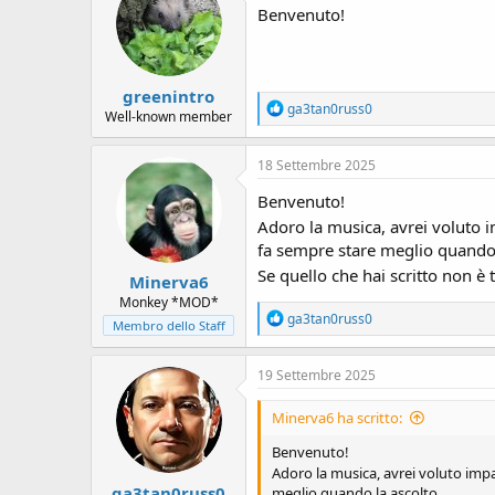
i
Benvenuto!
o
n
s
:
greenintro
R
ga3tan0russ0
Well-known member
e
a
c
18 Settembre 2025
t
i
Benvenuto!
o
Adoro la musica, avrei voluto 
n
fa sempre stare meglio quando 
s
:
Se quello che hai scritto non è 
Minerva6
Monkey *MOD*
R
ga3tan0russ0
Membro dello Staff
e
a
c
19 Settembre 2025
t
i
Minerva6 ha scritto:
o
n
Benvenuto!
s
Adoro la musica, avrei voluto imp
:
ga3tan0russ0
meglio quando la ascolto.