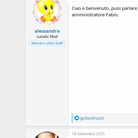
s
t
i
i
Ciao e benvenuto, puoi parlare 
o
o
amministratore Fabio.
n
n
s
e
:
alessandra
Lunatic Mod
Membro dello Staff
R
ga3tan0russ0
e
a
c
18 Settembre 2025
t