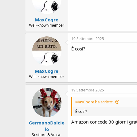
o
n
s
:
MaxCogre
Well-known member
19 Settembre 2025
É così?
MaxCogre
Well-known member
19 Settembre 2025
MaxCogre ha scritto:
É così?
Amazon concede 30 giorni gratui
GermanoDalcie
lo
Scrittore & Vulca-