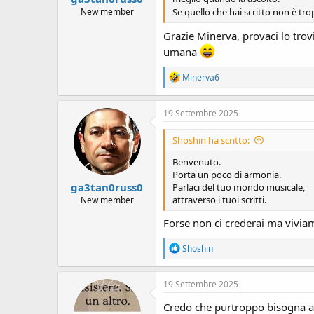
New member
Se quello che hai scritto non è tro
Grazie Minerva, provaci lo trov
umana
R
Minerva6
e
a
c
19 Settembre 2025
t
i
Shoshin ha scritto:
o
n
Benvenuto.
s
Porta un poco di armonia.
:
ga3tan0russ0
Parlaci del tuo mondo musicale,
attraverso i tuoi scritti.
New member
Forse non ci crederai ma viviam
R
Shoshin
e
a
c
19 Settembre 2025
t
i
Credo che purtroppo bisogna abb