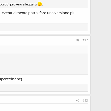
ricordo) proverò a leggerti
.
o, eventualmente potro' fare una versione piu'
#12
superstringhe)
#13