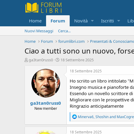
Home
Forum
Novità
Iscritti
Lib
Nuovi Messaggi
Cerca...
Home
Forum
forumlibri.com
Presentati & Conosciamo
Ciao a tutti sono un nuovo, forse
C
D
ga3tan0russ0
18 Settembre 2025
r
a
e
t
18 Settembre 2025
a
a
Ho scriito un libro intitolato "
t
d
o
i
Insegno musica e pianoforte da 
r
i
Essendo un novello scrittore di l
e
n
Migliorare con le prospettive di
ga3tan0russ0
D
i
Ringrazio anticipatamente
i
z
New member
s
i
R
Minerva6
,
Shoshin
and
MaxCogre
c
o
e
u
a
s
c
18 Settembre 2025