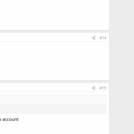
#14
#15
uo account