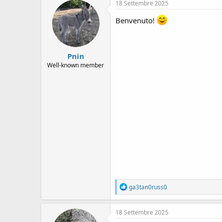
c
18 Settembre 2025
t
i
Benvenuto!
o
n
s
:
Pnin
Well-known member
R
ga3tan0russ0
e
a
c
18 Settembre 2025
t