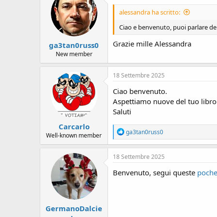
i
alessandra ha scritto:
o
n
Ciao e benvenuto, puoi parlare del
s
:
Grazie mille Alessandra
ga3tan0russ0
New member
18 Settembre 2025
Ciao benvenuto.
Aspettiamo nuove del tuo libro
Saluti
Carcarlo
R
ga3tan0russ0
Well-known member
e
a
c
18 Settembre 2025
t
i
Benvenuto, segui queste
poche
o
n
s
:
GermanoDalcie