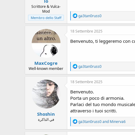
lo
Scrittore & Vulca-
Mod
R
ga3tan0russ0
Membro dello Staff
e
a
c
18 Settembre 2025
t
i
Benvenuto, ti leggeremo con cu
o
n
s
:
MaxCogre
R
ga3tan0russ0
Well-known member
e
a
c
18 Settembre 2025
t
i
Benvenuto.
o
Porta un poco di armonia.
n
Parlaci del tuo mondo musicale
s
:
attraverso i tuoi scritti.
Shoshin
في الذاكرة
R
ga3tan0russ0
and
Minerva6
e
a