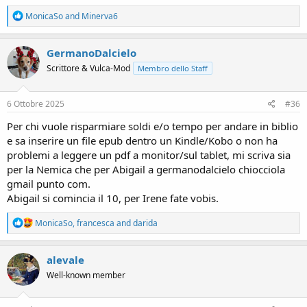
R
MonicaSo
and
Minerva6
e
a
c
GermanoDalcielo
t
Scrittore & Vulca-Mod
Membro dello Staff
i
o
n
s
6 Ottobre 2025
#36
:
Per chi vuole risparmiare soldi e/o tempo per andare in biblio
e sa inserire un file epub dentro un Kindle/Kobo o non ha
problemi a leggere un pdf a monitor/sul tablet, mi scriva sia
per la Nemica che per Abigail a germanodalcielo chiocciola
gmail punto com.
Abigail si comincia il 10, per Irene fate vobis.
R
MonicaSo
,
francesca
and
darida
e
a
c
alevale
t
Well-known member
i
o
n