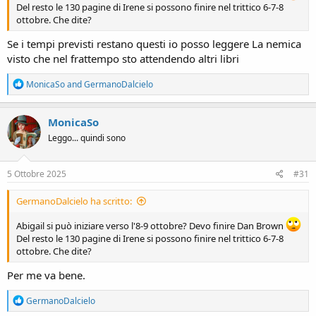
Del resto le 130 pagine di Irene si possono finire nel trittico 6-7-8
ottobre. Che dite?
Se i tempi previsti restano questi io posso leggere La nemica
visto che nel frattempo sto attendendo altri libri
R
MonicaSo
and
GermanoDalcielo
e
a
c
MonicaSo
t
Leggo... quindi sono
i
o
n
s
5 Ottobre 2025
#31
:
GermanoDalcielo ha scritto:
Abigail si può iniziare verso l'8-9 ottobre? Devo finire Dan Brown
Del resto le 130 pagine di Irene si possono finire nel trittico 6-7-8
ottobre. Che dite?
Per me va bene.
R
GermanoDalcielo
e