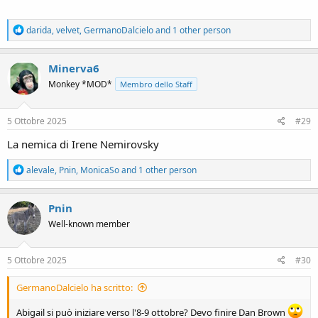
R
darida
,
velvet
,
GermanoDalcielo
and 1 other person
e
a
c
Minerva6
t
Monkey *MOD*
Membro dello Staff
i
o
n
s
5 Ottobre 2025
#29
:
La nemica di Irene Nemirovsky
R
alevale
,
Pnin
,
MonicaSo
and 1 other person
e
a
c
Pnin
t
Well-known member
i
o
n
s
5 Ottobre 2025
#30
:
GermanoDalcielo ha scritto:
Abigail si può iniziare verso l'8-9 ottobre? Devo finire Dan Brown