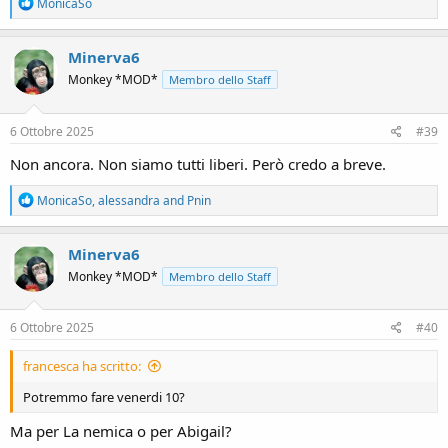
R
MonicaSo
e
a
c
Minerva6
t
Monkey *MOD*
Membro dello Staff
i
o
n
s
6 Ottobre 2025
#39
:
Non ancora. Non siamo tutti liberi. Però credo a breve.
R
MonicaSo
,
alessandra
and
Pnin
e
a
c
Minerva6
t
Monkey *MOD*
Membro dello Staff
i
o
n
s
6 Ottobre 2025
#40
:
francesca ha scritto:
Potremmo fare venerdi 10?
Ma per La nemica o per Abigail?