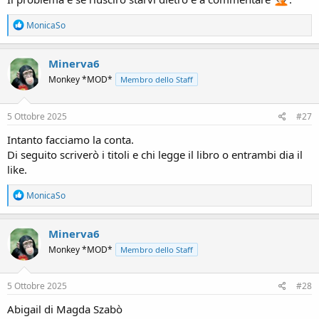
R
MonicaSo
e
a
c
Minerva6
t
Monkey *MOD*
Membro dello Staff
i
o
n
s
5 Ottobre 2025
#27
:
Intanto facciamo la conta.
Di seguito scriverò i titoli e chi legge il libro o entrambi dia il
like.
R
MonicaSo
e
a
c
Minerva6
t
Monkey *MOD*
Membro dello Staff
i
o
n
s
5 Ottobre 2025
#28
:
Abigail di Magda Szabò