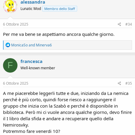
alessandra
t
Lunatic Mod
Membro dello Staff
i
o
n
s
6 Ottobre 2025
#34
:
Per me va bene se aspettiamo ancora qualche giorno.
R
MonicaSo
and
Minerva6
e
a
c
francesca
F
t
Well-known member
i
o
n
s
6 Ottobre 2025
#35
:
A me piacerebbe leggerli tutte e due, iniziando da La nemica
perché è più corto, quindi forse riesco a raggiungere il
gruppo che inizia con la Szabò e perché è disponibile in
biblioteca. Però mi ci vuole ancora qualche giorno, devo finire
il I libro della sfida e andare a recuperare quello della
Nemirosvky.
Potremmo fare venerdi 10?