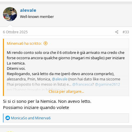
a
c
alevale
t
Well-known member
i
o
n
s
6 Ottobre 2025
#33
:
Minerva6 ha scritto:
Mi rendo conto solo ora che il 6 ottobre è già arrivato ma credo che
forse occorra ancora qualche giorno (magari mi sbaglio) per iniziare
La nemica.
Ditemi voi.
Riepilogando, sarà letto da me (però devo ancora comprarlo),
alessandra, Pnin, Monica,
@alevale
(non hai dato like ma siccome
l'hai proposto ti ho messo in lista) e...
@francesca
?
@gamine2612
poi l'hanno trovato in biblioteca ?
Clicca per allargare...
Per Abigail invece ci sarà Germano, darida, velvet, Monica e...
@qweedy
?
@francesca
?
Si si ci sono per la Nemica. Non avevo letto.
Io l'ho votato e vorrei leggerlo ma è un po' lunghetto per riuscire a
Possiamo iniziare quando volete
starvi dietro, ultimamente leggo come un bradipo
, ci penso
ancora un po'.
R
MonicaSo
and
Minerva6
e
a
c