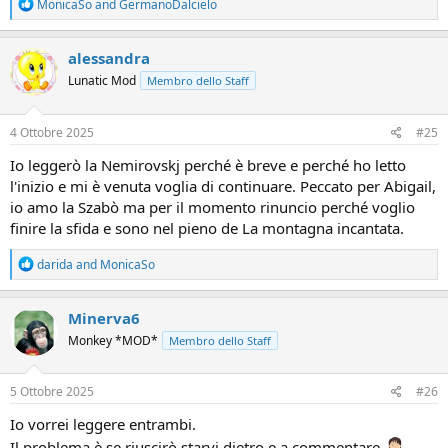
R
MonicaSo
and
GermanoDalcielo
e
a
c
alessandra
t
Lunatic Mod
Membro dello Staff
i
o
n
s
4 Ottobre 2025
#25
:
Io leggerò la Nemirovskj perché è breve e perché ho letto
l'inizio e mi è venuta voglia di continuare. Peccato per Abigail,
io amo la Szabò ma per il momento rinuncio perché voglio
finire la sfida e sono nel pieno de La montagna incantata.
R
darida
and
MonicaSo
e
a
c
Minerva6
t
Monkey *MOD*
Membro dello Staff
i
o
n
s
5 Ottobre 2025
#26
:
Io vorrei leggere entrambi.
Il problema è se riuscirò starvi dietro e a commentare
.