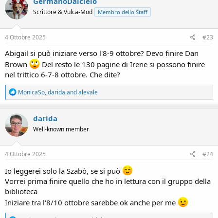
GermanoDalcielo
t
Scrittore & Vulca-Mod
Membro dello Staff
i
o
n
s
4 Ottobre 2025
#23
:
Abigail si può iniziare verso l'8-9 ottobre? Devo finire Dan
Brown
Del resto le 130 pagine di Irene si possono finire
nel trittico 6-7-8 ottobre. Che dite?
R
MonicaSo
,
darida
and
alevale
e
a
c
darida
t
Well-known member
i
o
n
s
4 Ottobre 2025
#24
:
Io leggerei solo la Szabò, se si può
Vorrei prima finire quello che ho in lettura con il gruppo della
biblioteca
Iniziare tra l'8/10 ottobre sarebbe ok anche per me