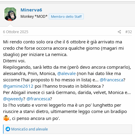
a
c
Minerva6
t
Monkey *MOD*
Membro dello Staff
i
o
n
s
6 Ottobre 2025
#32
:
Mi rendo conto solo ora che il 6 ottobre è già arrivato ma
credo che forse occorra ancora qualche giorno (magari mi
sbaglio) per iniziare La nemica.
Ditemi voi.
Riepilogando, sarà letto da me (però devo ancora comprarlo),
alessandra, Pnin, Monica,
@alevale
(non hai dato like ma
siccome l'hai proposto ti ho messo in lista) e...
@francesca
?
@gamine2612
poi l'hanno trovato in biblioteca ?
Per Abigail invece ci sarà Germano, darida, velvet, Monica e...
@qweedy
?
@francesca
?
Io l'ho votato e vorrei leggerlo ma è un po' lunghetto per
riuscire a starvi dietro, ultimamente leggo come un bradipo
, ci penso ancora un po'.
R
MonicaSo
and
alevale
e