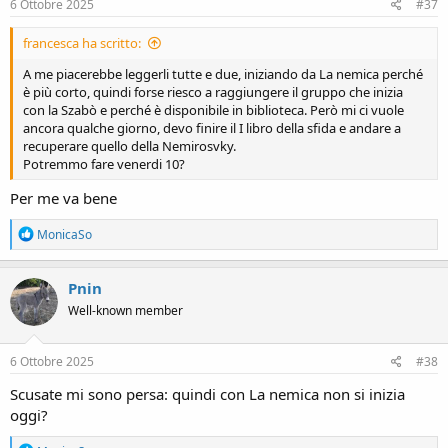
s
6 Ottobre 2025
#37
:
francesca ha scritto:
A me piacerebbe leggerli tutte e due, iniziando da La nemica perché
è più corto, quindi forse riesco a raggiungere il gruppo che inizia
con la Szabò e perché è disponibile in biblioteca. Però mi ci vuole
ancora qualche giorno, devo finire il I libro della sfida e andare a
recuperare quello della Nemirosvky.
Potremmo fare venerdi 10?
Per me va bene
R
MonicaSo
e
a
c
Pnin
t
Well-known member
i
o
n
s
6 Ottobre 2025
#38
:
Scusate mi sono persa: quindi con La nemica non si inizia
oggi?