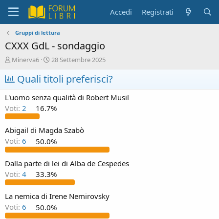
Accedi
Registrati
Gruppi di lettura
CXXX GdL - sondaggio
C
D
Minerva6
28 Settembre 2025
r
a
e
Quali titoli preferisci?
t
a
a
t
d
L'uomo senza qualità di Robert Musil
o
i
Voti:
2
16.7%
r
i
e
n
D
i
Abigail di Magda Szabò
i
z
Voti:
6
50.0%
s
i
c
o
Dalla parte di lei di Alba de Cespedes
u
s
Voti:
4
33.3%
s
i
La nemica di Irene Nemirovsky
o
Voti:
6
50.0%
n
e