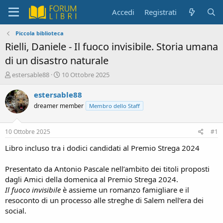
Accedi
Registrati
Piccola biblioteca
Rielli, Daniele - Il fuoco invisibile. Storia umana
di un disastro naturale
C
D
estersable88
10 Ottobre 2025
r
a
e
t
estersable88
a
a
dreamer member
Membro dello Staff
t
d
o
i
r
i
10 Ottobre 2025
#1
e
n
D
i
Libro incluso tra i dodici candidati al Premio Strega 2024
i
z
s
i
Presentato da Antonio Pascale nell’ambito dei titoli proposti
c
o
dagli Amici della domenica al Premio Strega 2024.
u
Il fuoco invisibile
è assieme un romanzo famigliare e il
s
resoconto di un processo alle streghe di Salem nell’era dei
s
i
social.
o