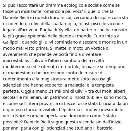
n
Si può raccontare un dramma ecologico e sociale come se
e
fosse un incalzante romanzo a più voci? È quello che fa
Daniele Rielli in questo libro in cui, cercando di capire cosa sta
uccidendo gli ulivi della sua famiglia, ricostruisce le vicende
legate all’arrivo in Puglia di Xylella, un batterio che ha causato
la più grave epidemia delle piante al mondo. Tutto inizia a
Gallipoli, quando gli ulivi cominciano a seccare e morire in un
modo mai visto prima. Si mette in moto un vortice di
avvenimenti che prende velocità fino a diventare
inarrestabile. L’ulivo è l’albero simbolo della civiltà
mediterranea ed è ritenuto immortale, le piazze si riempiono
di manifestanti che protestano contro le misure di
contenimento e la magistratura mette sotto accusa gli
scienziati che hanno scoperto la malattia: è la tempesta
perfetta. Oggi almeno 21 milioni di ulivi – tra cui molti alberi
secolari e millenari, un patrimonio insostituibile – sono morti,
è come se l’intera provincia di Lecce fosse stata bruciata da un
gigantesco fuoco invisibile. L’epidemia si muove inesorabile
verso Nord e rimane aperta una domanda: come è stato
possibile? Daniele Rielli segue questa vicenda sin dall’inizio,
per anni parla con gli scienziati che studiano il batterio,