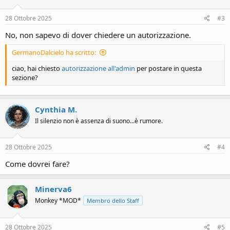
28 Ottobre 2025
#3
No, non sapevo di dover chiedere un autorizzazione.
GermanoDalcielo ha scritto:
ciao, hai chiesto
autorizzazione all'admin
per postare in questa
sezione?
Cynthia M.
Il silenzio non è assenza di suono...è rumore.
28 Ottobre 2025
#4
Come dovrei fare?
Minerva6
Monkey *MOD*
Membro dello Staff
28 Ottobre 2025
#5