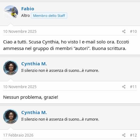
a
c
Fabio
t
Altro
Membro dello Staff
i
o
n
s
10 Novembre 2025
#10
:
Ciao a tutti. Scusa Cynthia, ho visto l e-mail solo ora. Eccoti
ammessa nel gruppo di membri “autori”. Buona scrittura.
Cynthia M.
Il silenzio non è assenza di suono...è rumore.
10 Novembre 2025
#11
Nessun problema, grazie!
Cynthia M.
Il silenzio non è assenza di suono...è rumore.
17 Febbraio 2026
#12