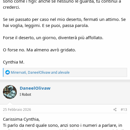
sono come i figli: anche se nessuno le guarda, tu continui a
crederci.
Se sei passato per caso nel mio deserto, fermati un attimo. Se
hai voglia, leggimi. E se puoi, passa parola.
Forse il deserto, un giorno, diventerà più affollato.
O forse no. Ma almeno avrò gridato.
Cynthia M.
R
Minerva6
,
DaneelOlivaw
and
alevale
e
a
c
DaneelOlivaw
t
I Robot
i
o
n
s
25 Febbraio 2026
#13
:
Carissima Cynthia,
Ti parlo da nerd quale sono, anzi sono i numeri a parlare, in