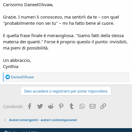
Carissimo DaneelOlivaw,
Grazie. I numeri li conoscevo, ma sentirli da te – con quel
"probabilmente non sei tu" – mi ha fatto bene al cuore.
E quella frase finale è meravigliosa. "Siamo fatti della stessa
materia dei quanti." Forse è proprio questo il punto: invisibili,
ma pieni di possibilità.
Un abbraccio,
Cynthia
R
DaneelOlivaw
e
a
c
Devi accedere o registrarti per poter rispondere.
t
i
o
Facebook
Twitter
Reddit
Pinterest
Tumblr
WhatsApp
e-mail
Link
Condividi:
n
s
:
Autori emergenti - autori contemporanei