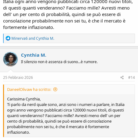
Italia ogni anno vengono pubblicati circa 120000 nuovi titoli,
di questi quanti venderanno? Facciamo mille? Avresti meno
dell' un per cento di probabilità, quindi se può essere di
consolazione probabilmente non sei tu, è che il mercato è
fortemente inflazionato.
R
Minerva6
and
Cynthia M.
e
a
c
Cynthia M.
t
Il silenzio non è assenza di suono...è rumore.
i
o
n
s
25 Febbraio 2026
#14
:
DaneelOlivaw ha scritto:
Carissima Cynthia,
Ti parlo da nerd quale sono, anzi sono i numeri a parlare, in Italia
ogni anno vengono pubblicati circa 120000 nuovi titoli, di questi
quanti venderanno? Facciamo mille? Avresti meno dell' un per
cento di probabilità, quindi se può essere di consolazione
probabilmente non sei tu, è che il mercato è fortemente
inflazionato.