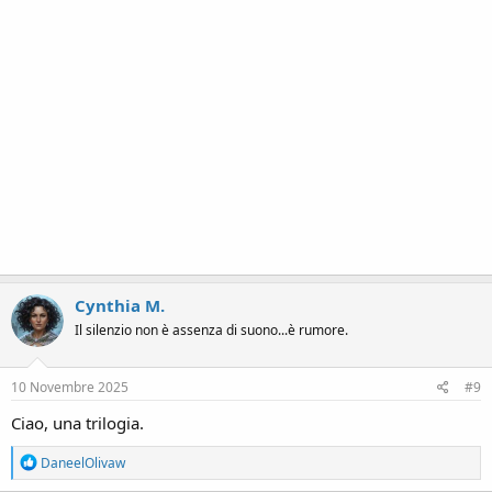
Cynthia M.
Il silenzio non è assenza di suono...è rumore.
10 Novembre 2025
#9
Ciao, una trilogia.
R
DaneelOlivaw
e