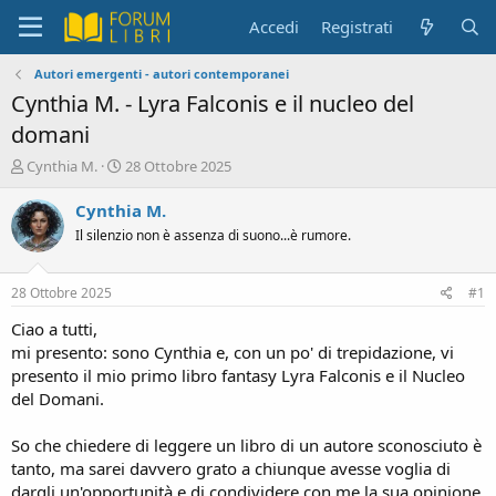
Accedi
Registrati
Autori emergenti - autori contemporanei
Cynthia M. - Lyra Falconis e il nucleo del
domani
C
D
Cynthia M.
28 Ottobre 2025
r
a
e
t
Cynthia M.
a
a
Il silenzio non è assenza di suono...è rumore.
t
d
o
i
r
i
28 Ottobre 2025
#1
e
n
D
i
Ciao a tutti,
i
z
mi presento: sono Cynthia e, con un po' di trepidazione, vi
s
i
presento il mio primo libro fantasy Lyra Falconis e il Nucleo
c
o
del Domani.
u
s
So che chiedere di leggere un libro di un autore sconosciuto è
s
i
tanto, ma sarei davvero grato a chiunque avesse voglia di
o
dargli un'opportunità e di condividere con me la sua opinione