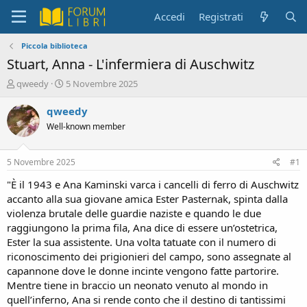
Accedi
Registrati
Piccola biblioteca
Stuart, Anna - L'infermiera di Auschwitz
C
D
qweedy
5 Novembre 2025
r
a
e
t
qweedy
a
a
Well-known member
t
d
o
i
r
i
5 Novembre 2025
#1
e
n
D
i
"È il 1943 e Ana Kaminski varca i cancelli di ferro di Auschwitz
i
z
accanto alla sua giovane amica Ester Pasternak, spinta dalla
s
i
violenza brutale delle guardie naziste e quando le due
c
o
raggiungono la prima fila, Ana dice di essere un’ostetrica,
u
Ester la sua assistente. Una volta tatuate con il numero di
s
riconoscimento dei prigionieri del campo, sono assegnate al
s
i
capannone dove le donne incinte vengono fatte partorire.
o
Mentre tiene in braccio un neonato venuto al mondo in
n
quell’inferno, Ana si rende conto che il destino di tantissimi
e