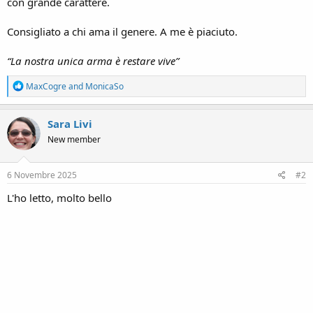
con grande carattere.
Consigliato a chi ama il genere. A me è piaciuto.
“La nostra unica arma è restare vive”
R
MaxCogre
and
MonicaSo
e
a
c
Sara Livi
t
New member
i
o
n
s
6 Novembre 2025
#2
:
L'ho letto, molto bello