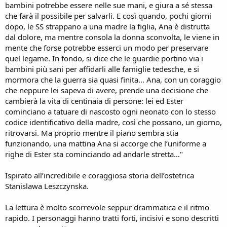
bambini potrebbe essere nelle sue mani, e giura a sé stessa
che farà il possibile per salvarli. E così quando, pochi giorni
dopo, le SS strappano a una madre la figlia, Ana è distrutta
dal dolore, ma mentre consola la donna sconvolta, le viene in
mente che forse potrebbe esserci un modo per preservare
quel legame. In fondo, si dice che le guardie portino via i
bambini più sani per affidarli alle famiglie tedesche, e si
mormora che la guerra sia quasi finita... Ana, con un coraggio
che neppure lei sapeva di avere, prende una decisione che
cambierà la vita di centinaia di persone: lei ed Ester
cominciano a tatuare di nascosto ogni neonato con lo stesso
codice identificativo della madre, così che possano, un giorno,
ritrovarsi. Ma proprio mentre il piano sembra stia
funzionando, una mattina Ana si accorge che l’uniforme a
righe di Ester sta cominciando ad andarle stretta…"
Ispirato all’incredibile e coraggiosa storia dell’ostetrica
Stanislawa Leszczynska.
La lettura è molto scorrevole seppur drammatica e il ritmo
rapido. I personaggi hanno tratti forti, incisivi e sono descritti