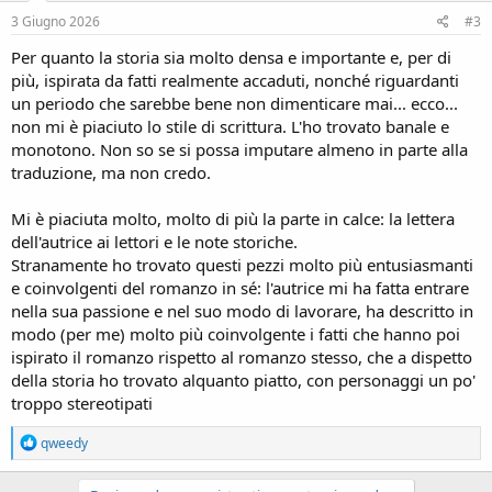
n
s
3 Giugno 2026
#3
:
Per quanto la storia sia molto densa e importante e, per di
più, ispirata da fatti realmente accaduti, nonché riguardanti
un periodo che sarebbe bene non dimenticare mai... ecco...
non mi è piaciuto lo stile di scrittura. L'ho trovato banale e
monotono. Non so se si possa imputare almeno in parte alla
traduzione, ma non credo.
Mi è piaciuta molto, molto di più la parte in calce: la lettera
dell'autrice ai lettori e le note storiche.
Stranamente ho trovato questi pezzi molto più entusiasmanti
e coinvolgenti del romanzo in sé: l'autrice mi ha fatta entrare
nella sua passione e nel suo modo di lavorare, ha descritto in
modo (per me) molto più coinvolgente i fatti che hanno poi
ispirato il romanzo rispetto al romanzo stesso, che a dispetto
della storia ho trovato alquanto piatto, con personaggi un po'
troppo stereotipati
R
qweedy
e
a