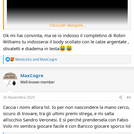
Clicca per allargare...
Ok mi hai convinta, ma se io indosso il completino di Robin
Williams tu indosserai il body scollato con le calze argentate ,
stivaletti e diadema in testa
minuto 14
R
MonicaSo
and
MaxCogre
e
a
c
MaxCogre
t
Well-known member
i
o
n
s
20 Novembre 2025
#6
:
Caccia i nomi allora lol. Io per non nascondere la mano cerco,
sicuro di trovare, tra gli ultimi premi strega, e mi salta
all'occhio Sandro Veronesi. E sì perché prendersela con Fabio
Volo mi sembra giocare facile e con Baricco giocare sporco lol