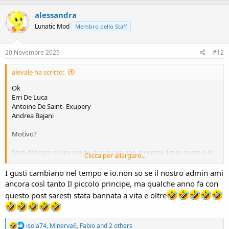
a
c
alessandra
t
Lunatic Mod
Membro dello Staff
i
o
n
s
20 Novembre 2025
#12
:
alevale ha scritto:
Ok
Erri De Luca
Antoine De Saint- Exupery
Andrea Bajani
Motivo?
Sarò delicata: il loro modo di scrivere non incontra il mio gusto e le
Clicca per allargare...
loro opere sono a mio avviso oltremodo sopravvalutate.
Mi è capitato di dare un'occhiata ad una lista dei primi 5 libri più
I gusti cambiano nel tempo e io.non so se il nostro admin ami
acquistati o letti al mondo, ecco questa lista mi ha fatto molto
ancora così tanto Il piccolo principe, ma qualche anno fa con
in..bip..bip...bip are per la presenza di un libro che ritengo il più
questo post saresti stata bannata a vita e oltre
sopravvalutato al mondo
R
isola74
,
Minerva6
,
Fabio
and 2 others