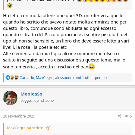
Ho letto con molta attenzione quel 3D, mi riferivo a quello
quando ho scritto che avevo notato molta ammirazione per
questo libro, comunque sono abituata ad ogni eccesso
quando si tratta del Piccolo principe e a sentire pistolotti del
tipo ah non sei sensibile, un libro che deve essere letto a vari
livelli, la rosa , la poesia etc etc
Alle elementari da mia figlia alcune mamme mi tolsero il
saluto in seguito ad una discussione su questo tema, ma io
sono temeraria , accetto il rischio del ban
R
Carcarlo
,
MaxCogre
,
alessandra
and 1 other person
e
a
c
MonicaSo
t
Leggo... quindi sono
i
o
n
s
20 Novembre 2025
#15
:
MaxCogre ha scritto: