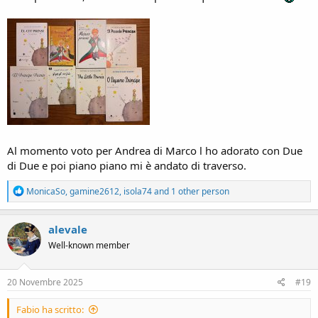
Al momento voto per Andrea di Marco l ho adorato con Due
di Due e poi piano piano mi è andato di traverso.
R
MonicaSo
,
gamine2612
,
isola74
and 1 other person
e
a
c
alevale
t
Well-known member
i
o
n
s
20 Novembre 2025
#19
:
Fabio ha scritto: