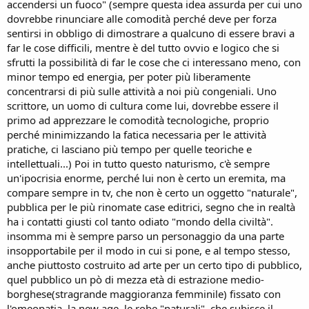
accendersi un fuoco" (sempre questa idea assurda per cui uno
dovrebbe rinunciare alle comodità perché deve per forza
sentirsi in obbligo di dimostrare a qualcuno di essere bravi a
far le cose difficili, mentre è del tutto ovvio e logico che si
sfrutti la possibilità di far le cose che ci interessano meno, con
minor tempo ed energia, per poter più liberamente
concentrarsi di più sulle attività a noi più congeniali. Uno
scrittore, un uomo di cultura come lui, dovrebbe essere il
primo ad apprezzare le comodità tecnologiche, proprio
perché minimizzando la fatica necessaria per le attività
pratiche, ci lasciano più tempo per quelle teoriche e
intellettuali...) Poi in tutto questo naturismo, c'è sempre
un'ipocrisia enorme, perché lui non è certo un eremita, ma
compare sempre in tv, che non è certo un oggetto "naturale",
pubblica per le più rinomate case editrici, segno che in realtà
ha i contatti giusti col tanto odiato "mondo della civiltà".
insomma mi è sempre parso un personaggio da una parte
insopportabile per il modo in cui si pone, e al tempo stesso,
anche piuttosto costruito ad arte per un certo tipo di pubblico,
quel pubblico un pò di mezza età di estrazione medio-
borghese(stragrande maggioranza femminile) fissato con
l'omeopatia, la new age, le robe "naturali", che subisce il