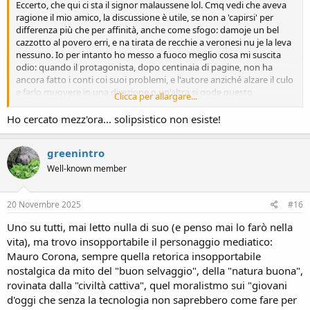
Eccerto, che qui ci sta il signor malaussene lol. Cmq vedi che aveva
ragione il mio amico, la discussione è utile, se non a 'capirsi' per
differenza più che per affinità, anche come sfogo: damoje un bel
cazzotto al povero erri, e na tirata de recchie a veronesi nu je la leva
nessuno. Io per intanto ho messo a fuoco meglio cosa mi suscita
odio: quando il protagonista, dopo centinaia di pagine, non ha
ancora fatto i conti coi suoi problemi, e l'autore anziché alzare il culo
e farlo muovere in una direzione o un'altra si gode questo
Clicca per allargare...
solipsistico, didascalico, edonistico, acquarellistico, pedanteristico
piacere di continuare a scrivere. Questo non è giusto verso noialtri
Ho cercato mezz'ora... solipsistico non esiste!
poveri cristi che coi problemi invece ci dobbiamo fare davvero i
conti, nella vita reale, e non è giusto verso noialtri come lettori
greenintro
perchè viene meno ad un imperativo categorico della narrazione:
tirare la linea, fare la somma, giusta o sbagliata che sia. Questa cosa
Well-known member
tecnicamente magari si chiamerà in molti modi, ma per me ha un
solo nome: grandissima sòla
20 Novembre 2025
#16
Uno su tutti, mai letto nulla di suo (e penso mai lo farò nella
vita), ma trovo insopportabile il personaggio mediatico:
Mauro Corona, sempre quella retorica insopportabile
nostalgica da mito del "buon selvaggio", della "natura buona",
rovinata dalla "civiltà cattiva", quel moralistmo sui "giovani
d'oggi che senza la tecnologia non saprebbero come fare per