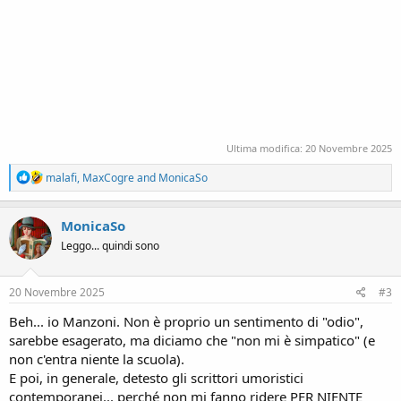
Ultima modifica:
20 Novembre 2025
R
malafi
,
MaxCogre
and
MonicaSo
e
a
c
MonicaSo
t
Leggo... quindi sono
i
o
n
s
20 Novembre 2025
#3
:
Beh... io Manzoni. Non è proprio un sentimento di "odio",
sarebbe esagerato, ma diciamo che "non mi è simpatico" (e
non c'entra niente la scuola).
E poi, in generale, detesto gli scrittori umoristici
contemporanei... perché non mi fanno ridere PER NIENTE