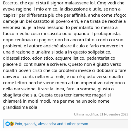
Eccerto, che qui ci sta il signor malaussene lol. Cmq vedi che
aveva ragione il mio amico, la discussione è utile, se non a
'capirsi' per differenza più che per affinità, anche come sfogo:
damoje un bel cazzotto al povero erri, e na tirata de recchie a
veronesi nu je la leva nessuno. Io per intanto ho messo a
fuoco meglio cosa mi suscita odio: quando il protagonista,
dopo centinaia di pagine, non ha ancora fatto i conti coi suoi
problemi, e l'autore anziché alzare il culo e farlo muovere in
una direzione o un'altra si sciala in questo solipsistico,
didascalistico, edonistico, acquarellistico, pedanteristico
piacere di continuare a scrivere. Questo non è giusto verso
noialtri poveri cristi che coi problemi invece ci dobbiamo fare
davvero i conti, nella vita reale, e non è giusto verso noialtri
come lettori perchè viene meno ad un imperativo categorico
della narrazione: tirare la linea, fare la somma, giusta o
sbagliata che sia. Questa cosa tecnicamente magari si
chiamerà in molti modi, ma per me ha un solo nome:
grandissima sòla
Ultima modifica:
21 Novembre 2025
R
Pnin
,
qweedy
,
alessandra
and 1 other person
e