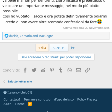
va bene ma non per deficienti. Libro insulso e pretenzioso di
veicolare un importante messaggio, nel modo più piatto
possibile.
Così ho vuotato il sacco e ora potete definitivamente odiarmi
...credo di non avere altre scomode confessioni da fare
Ultima modifica:
20 Novembre 2025
R
darida
,
Carcarlo
and
MaxCogre
e
a
c
Ultimo
1 di 4
Succ.
t
i
Devi accedere o registrarti per poter rispondere.
o
n
s
Facebook
Twitter
Reddit
Pinterest
Tumblr
WhatsApp
e-mail
Link
Condividi:
:
Salotto letterario
Italiano (child01)
Contattaci!
Termini e condizioni d'uso del sito
Policy Privacy
Aiuto
Home
R
S
S