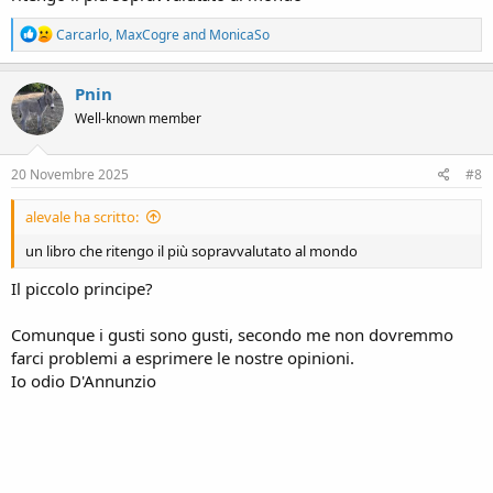
R
Carcarlo
,
MaxCogre
and
MonicaSo
e
a
c
Pnin
t
Well-known member
i
o
n
s
20 Novembre 2025
#8
:
alevale ha scritto:
un libro che ritengo il più sopravvalutato al mondo
Il piccolo principe?
Comunque i gusti sono gusti, secondo me non dovremmo
farci problemi a esprimere le nostre opinioni.
Io odio D'Annunzio