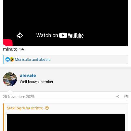
minuto 14
R
MonicaSo
and
alevale
e
a
c
alevale
t
Well-known member
i
o
n
s
20 Novembre 2025
#5
:
MaxCogre ha scritto: