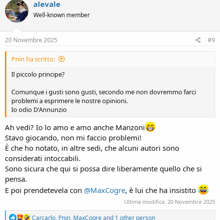
c
alevale
t
Well-known member
i
o
n
s
20 Novembre 2025
#9
:
Pnin ha scritto:
Il piccolo principe?
Comunque i gusti sono gusti, secondo me non dovremmo farci
problemi a esprimere le nostre opinioni.
Io odio D'Annunzio
Ah vedi? Io lo amo e amo anche Manzoni
Stavo giocando, non mi faccio problemi!
È che ho notato, in altre sedi, che alcuni autori sono
considerati intoccabili.
Sono sicura che qui si possa dire liberamente quello che si
pensa.
E poi prendetevela con
@MaxCogre
, è lui che ha insistito
Ultima modifica:
20 Novembre 2025
R
Carcarlo
,
Pnin
,
MaxCogre
and 1 other person