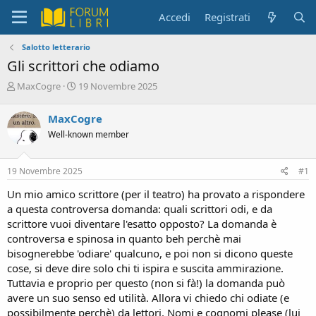
Accedi
Registrati
Salotto letterario
Gli scrittori che odiamo
C
D
MaxCogre
19 Novembre 2025
r
a
e
t
MaxCogre
a
a
Well-known member
t
d
o
i
r
i
19 Novembre 2025
#1
e
n
D
i
Un mio amico scrittore (per il teatro) ha provato a rispondere
i
z
a questa controversa domanda: quali scrittori odi, e da
s
i
scrittore vuoi diventare l'esatto opposto? La domanda è
c
o
controversa e spinosa in quanto beh perchè mai
u
s
bisognerebbe 'odiare' qualcuno, e poi non si dicono queste
s
cose, si deve dire solo chi ti ispira e suscita ammirazione.
i
Tuttavia e proprio per questo (non si fà!) la domanda può
o
avere un suo senso ed utilità. Allora vi chiedo chi odiate (e
n
possibilmente perchè) da lettori. Nomi e cognomi please (lui
e