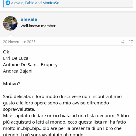
R
alevale
,
Fabio
and
MonicaSo
e
a
c
alevale
t
Well-known member
i
o
n
s
20 Novembre 2025
#7
:
Ok
Erri De Luca
Antoine De Saint- Exupery
Andrea Bajani
Motivo?
Sarò delicata: il loro modo di scrivere non incontra il mio
gusto e le loro opere sono a mio avviso oltremodo
sopravvalutate.
Mi è capitato di dare un'occhiata ad una lista dei primi 5 libri
più acquistati o letti al mondo, ecco questa lista mi ha fatto
molto in..bip..bip...bip are per la presenza di un libro che
ritengo il più sopravvalutato al mondo