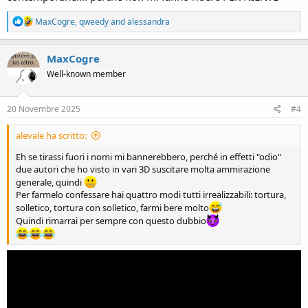
R
MaxCogre
,
qweedy
and
alessandra
e
a
c
MaxCogre
t
Well-known member
i
o
n
s
20 Novembre 2025
#4
:
alevale ha scritto:
Eh se tirassi fuori i nomi mi bannerebbero, perché in effetti "odio"
due autori che ho visto in vari 3D suscitare molta ammirazione
generale, quindi
Per farmelo confessare hai quattro modi tutti irrealizzabili: tortura,
solletico, tortura con solletico, farmi bere molto
Quindi rimarrai per sempre con questo dubbio