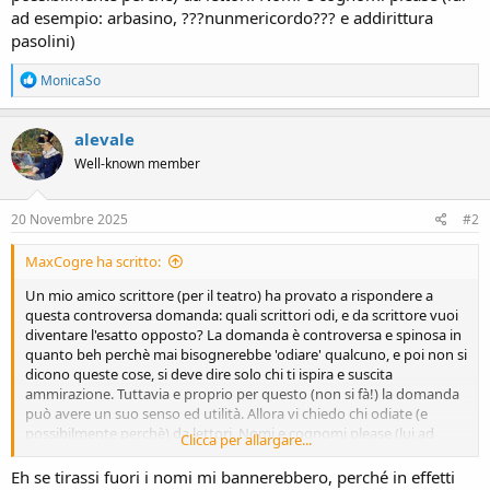
ad esempio: arbasino, ???nunmericordo??? e addirittura
pasolini)
R
MonicaSo
e
a
c
alevale
t
Well-known member
i
o
n
s
20 Novembre 2025
#2
:
MaxCogre ha scritto:
Un mio amico scrittore (per il teatro) ha provato a rispondere a
questa controversa domanda: quali scrittori odi, e da scrittore vuoi
diventare l'esatto opposto? La domanda è controversa e spinosa in
quanto beh perchè mai bisognerebbe 'odiare' qualcuno, e poi non si
dicono queste cose, si deve dire solo chi ti ispira e suscita
ammirazione. Tuttavia e proprio per questo (non si fà!) la domanda
può avere un suo senso ed utilità. Allora vi chiedo chi odiate (e
possibilmente perchè) da lettori. Nomi e cognomi please (lui ad
Clicca per allargare...
esempio: arbasino, ???nunmericordo??? e addirittura pasolini)
Eh se tirassi fuori i nomi mi bannerebbero, perché in effetti