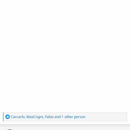
R
Carcarlo
,
MaxCogre
,
Fabio
and 1 other person
e
a