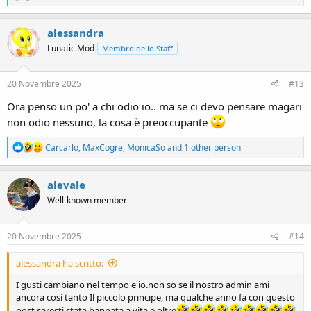
e
a
c
alessandra
t
Lunatic Mod
Membro dello Staff
i
o
n
s
20 Novembre 2025
#13
:
Ora penso un po' a chi odio io.. ma se ci devo pensare magari
non odio nessuno, la cosa è preoccupante
R
Carcarlo
,
MaxCogre
,
MonicaSo
and 1 other person
e
a
c
alevale
t
Well-known member
i
o
n
s
20 Novembre 2025
#14
:
alessandra ha scritto:
I gusti cambiano nel tempo e io.non so se il nostro admin ami
ancora così tanto Il piccolo principe, ma qualche anno fa con questo
post saresti stata bannata a vita e oltre