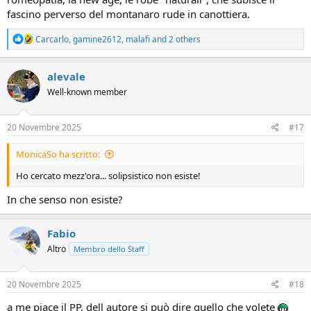
fascino perverso del montanaro rude in canottiera.
R
Carcarlo
,
gamine2612
,
malafi
and 2 others
e
a
c
alevale
t
Well-known member
i
o
n
s
20 Novembre 2025
#17
:
MonicaSo ha scritto:
Ho cercato mezz'ora... solipsistico non esiste!
In che senso non esiste?
Fabio
Altro
Membro dello Staff
20 Novembre 2025
#18
a me piace il PP, dell autore si può dire quello che volete