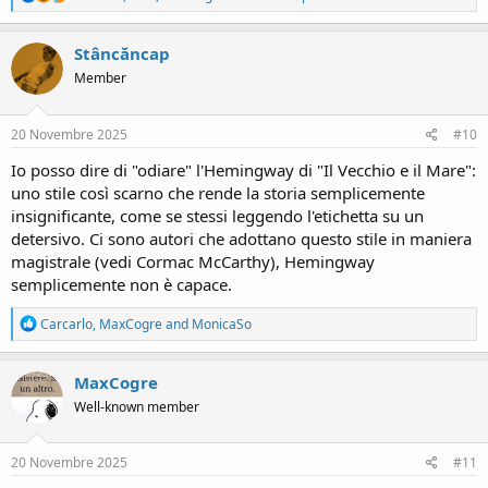
e
a
c
Stâncăncap
t
Member
i
o
n
s
20 Novembre 2025
#10
:
Io posso dire di "odiare" l'Hemingway di "Il Vecchio e il Mare":
uno stile così scarno che rende la storia semplicemente
insignificante, come se stessi leggendo l'etichetta su un
detersivo. Ci sono autori che adottano questo stile in maniera
magistrale (vedi Cormac McCarthy), Hemingway
semplicemente non è capace.
R
Carcarlo
,
MaxCogre
and
MonicaSo
e
a
c
MaxCogre
t
Well-known member
i
o
n
s
20 Novembre 2025
#11
: