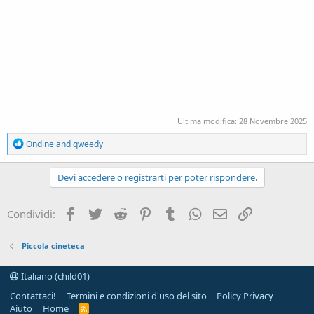
Ultima modifica:
28 Novembre 2025
R
Ondine
and
qweedy
e
a
c
Devi accedere o registrarti per poter rispondere.
t
i
o
Facebook
Twitter
Reddit
Pinterest
Tumblr
WhatsApp
e-mail
Link
Condividi:
n
s
:
Piccola cineteca
Italiano (child01)
Contattaci!
Termini e condizioni d'uso del sito
Policy Privacy
Aiuto
Home
R