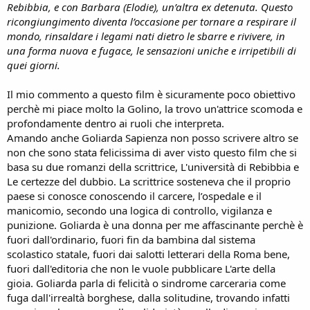
Rebibbia, e con Barbara (Elodie), un’altra ex detenuta. Questo
ricongiungimento diventa l’occasione per tornare a respirare il
mondo, rinsaldare i legami nati dietro le sbarre e rivivere, in
una forma nuova e fugace, le sensazioni uniche
e irripetibili di
quei giorni.
Il mio commento a questo film è sicuramente poco obiettivo
perchè mi piace molto la Golino, la trovo un'attrice scomoda e
profondamente dentro ai ruoli che interpreta.
Amando anche Goliarda Sapienza non posso scrivere altro se
non che sono stata felicissima di aver visto questo film che si
basa su due romanzi della scrittrice, L'università di Rebibbia e
Le certezze del dubbio. La scrittrice sosteneva che il proprio
paese si conosce conoscendo il carcere, l’ospedale e il
manicomio, secondo una logica di controllo, vigilanza e
punizione. Goliarda è una donna per me affascinante perchè è
fuori dall'ordinario, fuori fin da bambina dal sistema
scolastico statale, fuori dai salotti letterari della Roma bene,
fuori dall'editoria che non le vuole pubblicare L'arte della
gioia. Goliarda parla di felicità o sindrome carceraria come
fuga dall'irrealtà borghese, dalla solitudine, trovando infatti