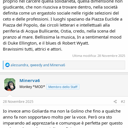
proprio nel carcere quella solidarietà, quella dimensione non
giudicante, che non riusciva a trovare dentro, nella società
definita come un ergastolo sociale nelle rigide selezioni del
ceto e delle professioni. I luoghi spaziano da Piazza Euclide a
Piazza del Popolo, dai circoli letterari e intellettuali alla
periferia di Acqua Bullicante, Ostia, credo, nella scena del
pranzo al mare. Bellissima la musica, In a sentimental mood
di Duke Ellington, e il blues di Robert Wyatt.
Bravissimi tutti, attrici e attori.
Ultima modifica:
28 Novembre 2025
R
alessandra
,
qweedy
and
Minerva6
e
a
c
Minerva6
t
Monkey *MOD*
Membro dello Staff
i
o
n
s
28 Novembre 2025
#2
:
Io invece amo Goliarda ma non la Golino che fino a qualche
anno fa non sopportavo molto per la voce. Però ora sto
imparando ad apprezzarla e comunque è perfetta per questo