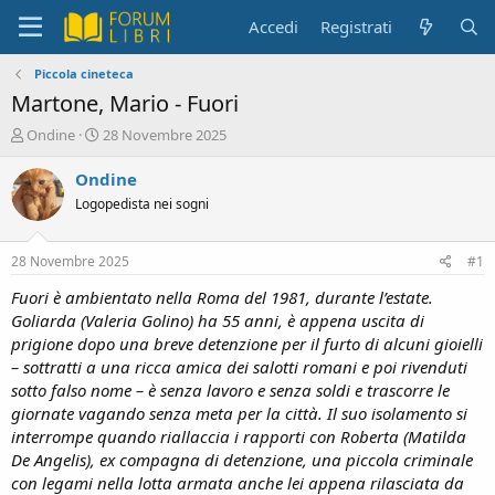
Accedi
Registrati
Piccola cineteca
Martone, Mario - Fuori
C
D
Ondine
28 Novembre 2025
r
a
e
t
Ondine
a
a
Logopedista nei sogni
t
d
o
i
r
i
28 Novembre 2025
#1
e
n
D
i
Fuori
è ambientato nella Roma del 1981, durante l’estate.
i
z
Goliarda (Valeria Golino) ha 55 anni, è appena uscita di
s
i
prigione dopo una breve detenzione per il furto di alcuni gioielli
c
o
– sottratti a una ricca amica dei salotti romani e poi rivenduti
u
sotto falso nome – è senza lavoro e senza soldi e trascorre le
s
giornate vagando senza meta per la città. Il suo isolamento si
s
i
interrompe quando riallaccia i rapporti con Roberta (Matilda
o
De Angelis), ex compagna di detenzione, una piccola criminale
n
con legami nella lotta armata anche lei appena rilasciata da
e