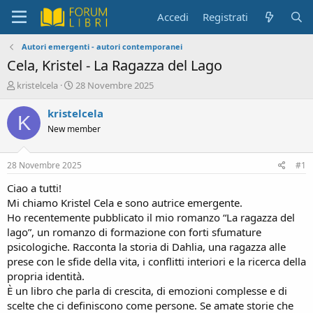
Accedi
Registrati
Autori emergenti - autori contemporanei
Cela, Kristel - La Ragazza del Lago
C
D
kristelcela
28 Novembre 2025
r
a
e
t
kristelcela
K
a
a
New member
t
d
o
i
r
i
28 Novembre 2025
#1
e
n
D
i
Ciao a tutti!
i
z
Mi chiamo Kristel Cela e sono autrice emergente.
s
i
Ho recentemente pubblicato il mio romanzo “La ragazza del
c
o
lago”, un romanzo di formazione con forti sfumature
u
psicologiche. Racconta la storia di Dahlia, una ragazza alle
s
prese con le sfide della vita, i conflitti interiori e la ricerca della
s
i
propria identità.
o
È un libro che parla di crescita, di emozioni complesse e di
n
scelte che ci definiscono come persone. Se amate storie che
e