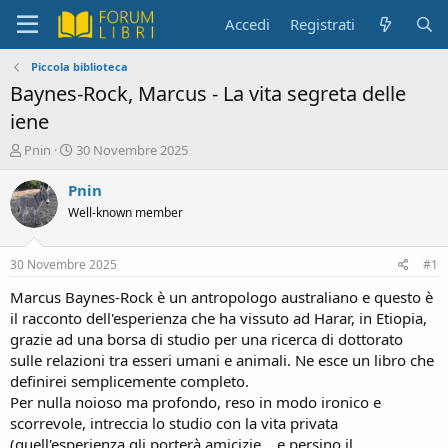
Accedi
Registrati
Piccola biblioteca
Baynes-Rock, Marcus - La vita segreta delle
iene
C
D
Pnin
30 Novembre 2025
r
a
e
t
Pnin
a
a
Well-known member
t
d
o
i
r
i
30 Novembre 2025
#1
e
n
D
i
Marcus Baynes-Rock è un antropologo australiano e questo è
i
z
il racconto dell'esperienza che ha vissuto ad Harar, in Etiopia,
s
i
grazie ad una borsa di studio per una ricerca di dottorato
c
o
sulle relazioni tra esseri umani e animali. Ne esce un libro che
u
definirei semplicemente completo.
s
Per nulla noioso ma profondo, reso in modo ironico e
s
i
scorrevole, intreccia lo studio con la vita privata
o
(quell'esperienza gli porterà amicizie... e persino il