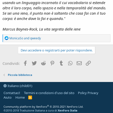
usando un linguaggio incarnato il cui vocabolario si estende
oltre il loro corpo, nello spazio e nella temporalità del mondo.
Se sei una iena, il punto non è soltanto che cosa fai con il tuo
corpo: è anche dove lo fai e quando."
Marcus Baynes-Rock, La vita segreta delle iene
R
MonicaSo
and
qweedy
e
a
c
Devi accedere o registrarti per poter rispondere.
t
i
o
Facebook
Twitter
Reddit
Pinterest
Tumblr
WhatsApp
e-mail
Link
Condividi:
n
s
:
Piccola biblioteca
Italiano (child01)
Contattaci!
Termini e condizioni d'uso del sito
Policy Privacy
Aiuto
Home
R
S
S
®
Community platform by XenForo
© 2010-2021 XenForo Ltd.
©2010-2018 Traduzione Italiana a cura di
XenForo Italia