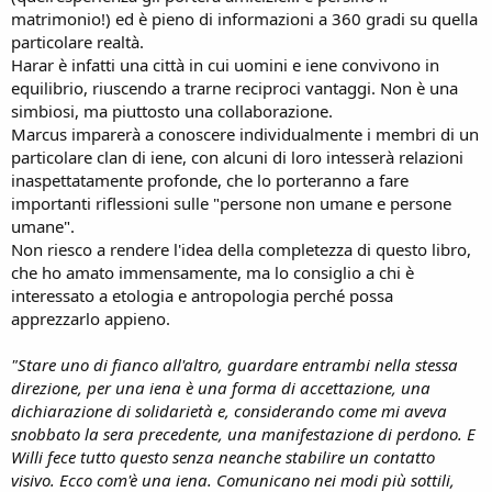
n
matrimonio!) ed è pieno di informazioni a 360 gradi su quella
e
particolare realtà.
Harar è infatti una città in cui uomini e iene convivono in
equilibrio, riuscendo a trarne reciproci vantaggi. Non è una
simbiosi, ma piuttosto una collaborazione.
Marcus imparerà a conoscere individualmente i membri di un
particolare clan di iene, con alcuni di loro intesserà relazioni
inaspettatamente profonde, che lo porteranno a fare
importanti riflessioni sulle "persone non umane e persone
umane".
Non riesco a rendere l'idea della completezza di questo libro,
che ho amato immensamente, ma lo consiglio a chi è
interessato a etologia e antropologia perché possa
apprezzarlo appieno.
"Stare uno di fianco all'altro, guardare entrambi nella stessa
direzione, per una iena è una forma di accettazione, una
dichiarazione di solidarietà e, considerando come mi aveva
snobbato la sera precedente, una manifestazione di perdono. E
Willi fece tutto questo senza neanche stabilire un contatto
visivo. Ecco com'è una iena. Comunicano nei modi più sottili,