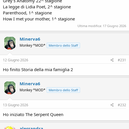
Grey's Anatomy 22^ stagione
La legge di Lidia Poet, 2^ stagione
Parenthood, 1^ stagione
How I met your mother, 1^ stagione
Ultima modifica:
17 Giugno 2026
Minerva6
Monkey *MOD*
Membro dello Staff
12 Giugno 2026
#231
Ho finito Storia della mia famiglia 2
Minerva6
Monkey *MOD*
Membro dello Staff
13 Giugno 2026
#232
Ho iniziato The Serpent Queen
alessandra