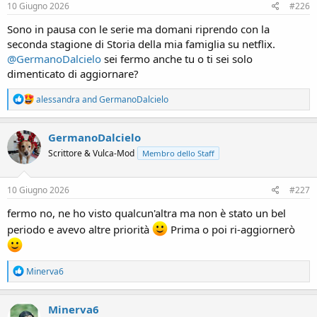
10 Giugno 2026
#226
Sono in pausa con le serie ma domani riprendo con la
seconda stagione di Storia della mia famiglia su netflix.
@GermanoDalcielo
sei fermo anche tu o ti sei solo
dimenticato di aggiornare?
R
alessandra
and
GermanoDalcielo
e
a
c
GermanoDalcielo
t
Scrittore & Vulca-Mod
Membro dello Staff
i
o
n
s
10 Giugno 2026
#227
:
fermo no, ne ho visto qualcun'altra ma non è stato un bel
periodo e avevo altre priorità
Prima o poi ri-aggiornerò
R
Minerva6
e
a
c
Minerva6
t