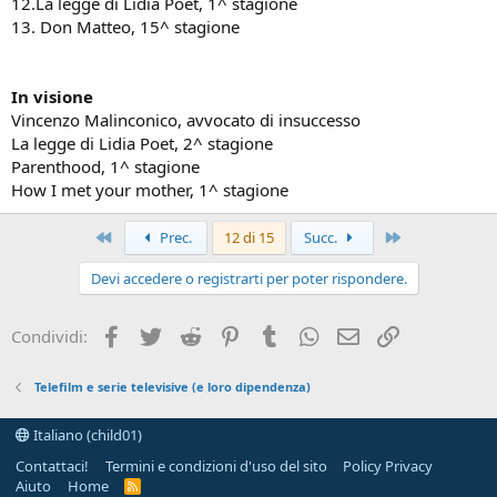
12.La legge di Lidia Poet, 1^ stagione
13. Don Matteo, 15^ stagione
In visione
Vincenzo Malinconico, avvocato di insuccesso
La legge di Lidia Poet, 2^ stagione
Parenthood, 1^ stagione
How I met your mother, 1^ stagione
Primo
Ultimo
Prec.
12 di 15
Succ.
Devi accedere o registrarti per poter rispondere.
Facebook
Twitter
Reddit
Pinterest
Tumblr
WhatsApp
e-mail
Link
Condividi:
Telefilm e serie televisive (e loro dipendenza)
Italiano (child01)
Contattaci!
Termini e condizioni d'uso del sito
Policy Privacy
Aiuto
Home
R