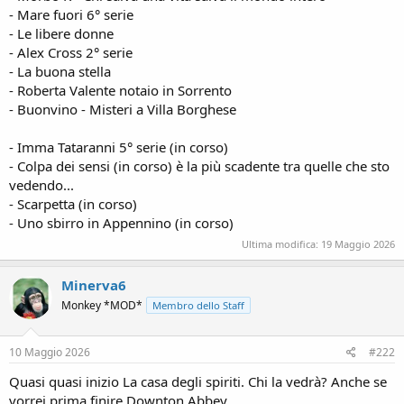
- Mare fuori 6° serie
- Le libere donne
- Alex Cross 2° serie
- La buona stella
- Roberta Valente notaio in Sorrento
- Buonvino - Misteri a Villa Borghese
- Imma Tataranni 5° serie (in corso)
- Colpa dei sensi (in corso) è la più scadente tra quelle che sto
vedendo...
- Scarpetta (in corso)
- Uno sbirro in Appennino (in corso)
Ultima modifica:
19 Maggio 2026
Minerva6
Monkey *MOD*
Membro dello Staff
10 Maggio 2026
#222
Quasi quasi inizio La casa degli spiriti. Chi la vedrà? Anche se
vorrei prima finire Downton Abbey.