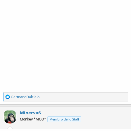
R
GermanoDalcielo
e
a
c
Minerva6
t
Monkey *MOD*
Membro dello Staff
i
o
n