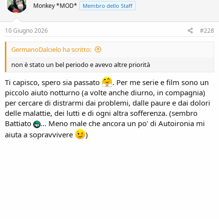
Monkey *MOD*
Membro dello Staff
i
o
n
s
10 Giugno 2026
#228
:
GermanoDalcielo ha scritto:
non è stato un bel periodo e avevo altre priorità
Ti capisco, spero sia passato
. Per me serie e film sono un
piccolo aiuto notturno (a volte anche diurno, in compagnia)
per cercare di distrarmi dai problemi, dalle paure e dai dolori
delle malattie, dei lutti e di ogni altra sofferenza. (sembro
Battiato
... Meno male che ancora un po' di Autoironia mi
aiuta a sopravvivere
)