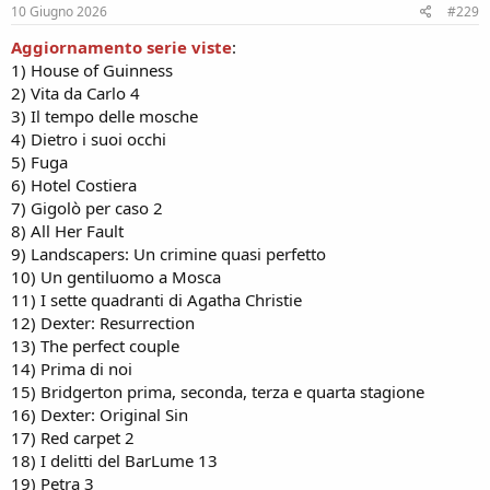
s
10 Giugno 2026
#229
:
Aggiornamento serie viste
:
1) House of Guinness
2) Vita da Carlo 4
3) Il tempo delle mosche
4) Dietro i suoi occhi
5) Fuga
6) Hotel Costiera
7) Gigolò per caso 2
8) All Her Fault
9) Landscapers: Un crimine quasi perfetto
10) Un gentiluomo a Mosca
11) I sette quadranti di Agatha Christie
12) Dexter: Resurrection
13) The perfect couple
14) Prima di noi
15) Bridgerton prima, seconda, terza e quarta stagione
16) Dexter: Original Sin
17) Red carpet 2
18) I delitti del BarLume 13
19) Petra 3