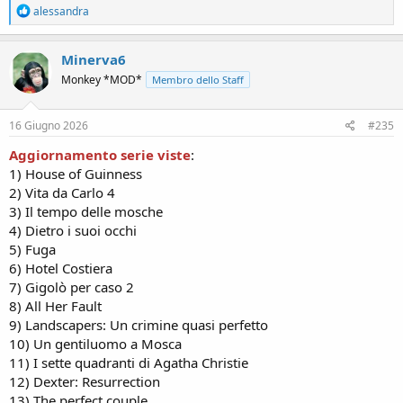
R
alessandra
e
a
c
Minerva6
t
Monkey *MOD*
Membro dello Staff
i
o
n
s
16 Giugno 2026
#235
:
Aggiornamento serie viste
:
1) House of Guinness
2) Vita da Carlo 4
3) Il tempo delle mosche
4) Dietro i suoi occhi
5) Fuga
6) Hotel Costiera
7) Gigolò per caso 2
8) All Her Fault
9) Landscapers: Un crimine quasi perfetto
10) Un gentiluomo a Mosca
11) I sette quadranti di Agatha Christie
12) Dexter: Resurrection
13) The perfect couple