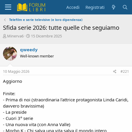
Accedi
Registrati
Telefilm e serie televisive (e loro dipendenza)
Sfida serie 2026: tutte quelle che seguiamo
C
D
Minerva6
15 Dicembre 2025
r
a
e
t
qweedy
a
a
Well-known member
t
d
o
i
r
i
10 Maggio 2026
#221
e
n
D
i
Aggiorno
i
z
s
i
Finite:
c
o
- Prima di noi (straordinaria l'attrice protagonista Linda Caridi,
u
s
davvero bravissima)
s
- La preside
i
- Cuori 3° serie
o
- Una nuova vita (con Anna Valle)
n
- Morbo K - Chi salva una vita salva il mondo intero
e