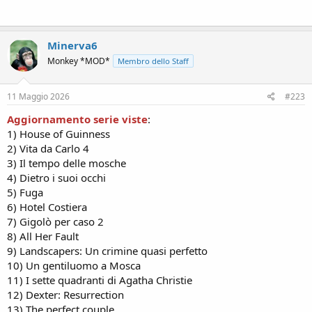
Minerva6
Monkey *MOD*
Membro dello Staff
11 Maggio 2026
#223
Aggiornamento serie viste
:
1) House of Guinness
2) Vita da Carlo 4
3) Il tempo delle mosche
4) Dietro i suoi occhi
5) Fuga
6) Hotel Costiera
7) Gigolò per caso 2
8) All Her Fault
9) Landscapers: Un crimine quasi perfetto
10) Un gentiluomo a Mosca
11) I sette quadranti di Agatha Christie
12) Dexter: Resurrection
13) The perfect couple