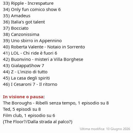
33) Ripple - Increspature
34) Only fun comico show 6
35) Amadeus
36) Italia's got talent
37) Bocciato
38) Canzonissima
39) Uno sbirro in Appennino
40) Roberta Valente - Notaio in Sorrento
41) LOL - Chi ride è fuori 6
42) Buonvino - misteri a Villa Borghese
43) GialappaShow 7
44) Z - L'inizio di tutto
45) La casa degli spiriti
46) I Cesaroni 7 - Il ritorno
In visione o pausa
:
The Boroughs - Ribelli senza tempo, 1 episodio su 8
Ted, 5 episodi su 8
Film club, 1 episodio su 6
(The Floor?/Dalla strada al palco?)
Ultima modifica:
10 Giugno 2026