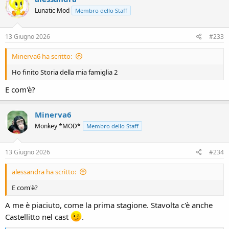
Lunatic Mod
Membro dello Staff
13 Giugno 2026
#233
Minerva6 ha scritto:
Ho finito Storia della mia famiglia 2
E com'è?
Minerva6
Monkey *MOD*
Membro dello Staff
13 Giugno 2026
#234
alessandra ha scritto:
E com'è?
A me è piaciuto, come la prima stagione. Stavolta c'è anche
Castellitto nel cast
.