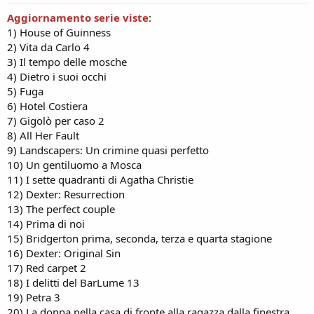
:
Aggiornamento serie viste
:
1) House of Guinness
2) Vita da Carlo 4
3) Il tempo delle mosche
4) Dietro i suoi occhi
5) Fuga
6) Hotel Costiera
7) Gigolò per caso 2
8) All Her Fault
9) Landscapers: Un crimine quasi perfetto
10) Un gentiluomo a Mosca
11) I sette quadranti di Agatha Christie
12) Dexter: Resurrection
13) The perfect couple
14) Prima di noi
15) Bridgerton prima, seconda, terza e quarta stagione
16) Dexter: Original Sin
17) Red carpet 2
18) I delitti del BarLume 13
19) Petra 3
20) La donna nella casa di fronte alla ragazza dalla finestra