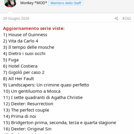
Monkey *MOD*
Membro dello Staff
29 Giugno 2026
#242
Aggiornamento serie viste
:
1) House of Guinness
2) Vita da Carlo 4
3) Il tempo delle mosche
4) Dietro i suoi occhi
5) Fuga
6) Hotel Costiera
7) Gigolò per caso 2
8) All Her Fault
9) Landscapers: Un crimine quasi perfetto
10) Un gentiluomo a Mosca
11) I sette quadranti di Agatha Christie
12) Dexter: Resurrection
13) The perfect couple
14) Prima di noi
15) Bridgerton prima, seconda, terza e quarta stagione
16) Dexter: Original Sin