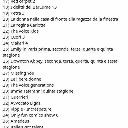
17) Red carpet 2
18) I delitti del BarLume 13
19) Petra 3
20) La donna nella casa di fronte alla ragazza dalla finestra
21) La regina Carlotta
22) The voice Kids
23) Cuori 3
24) Makari 4
25) Emily in Paris prima, seconda, terza, quarta e quinta
stagione
26) Downton Abbey, seconda, terza, quarta, quinta e sesta
stagione
27) Missing You
28) Le libere donne
29) The voice generations
30) Imma Tataranni quinta stagione
31) Guerrieri
32) Avvocato Ligas
33) Ripple - Increspature
34) Only fun comico show 6
35) Amadeus
36) Italia's got talent