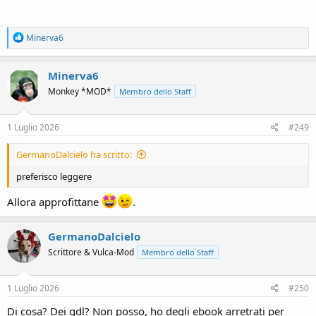
R
Minerva6
e
a
c
Minerva6
t
Monkey *MOD*
Membro dello Staff
i
o
n
s
1 Luglio 2026
#249
:
GermanoDalcielo ha scritto:
preferisco leggere
Allora approfittane
.
GermanoDalcielo
Scrittore & Vulca-Mod
Membro dello Staff
1 Luglio 2026
#250
Di cosa? Dei gdl? Non posso, ho degli ebook arretrati per