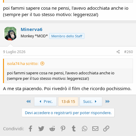
poi fammi sapere cosa ne pensi, l'avevo adocchiata anche io
(sempre per il tuo stesso motivo: leggerezza!)
Minerva6
Monkey *MOD*
Membro dello Staff
9 Luglio 2026
#260
isola74 ha scritto:
poi fammi sapere cosa ne pensi, l'avevo adocchiata anche io
(sempre per il tuo stesso motivo: leggerezza!)
A me sta piacendo. Poi rivedrò il film che ricordo pochissimo.
Primo
Ultimo
Prec.
13 di 15
Succ.
Devi accedere o registrarti per poter rispondere.
Facebook
Twitter
Reddit
Pinterest
Tumblr
WhatsApp
e-mail
Link
Condividi: