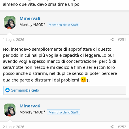
almeno due vite, devo smaltirne un po'
Minerva6
Monkey *MOD*
Membro dello Staff
1 Luglio 2026
#251
No, intendevo semplicemente di approfittare di questo
periodo in cui hai più voglia e capacità di leggere. Io pur
avendo voglia spesso manco di concentrazione, perciò di
sera/notte non riesco e mi dedico a film e serie (con loro
posso anche distrarmi, nel duplice senso di poter perdere
qualche parte e distrarmi dai problemi
) .
R
GermanoDalcielo
e
a
c
Minerva6
t
Monkey *MOD*
Membro dello Staff
i
o
n
s
2 Luglio 2026
#252