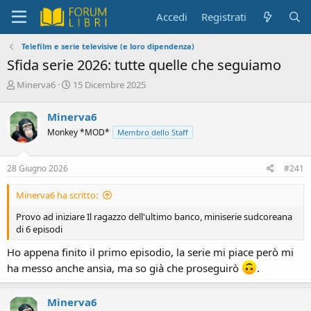
Accedi
Registrati
Telefilm e serie televisive (e loro dipendenza)
Sfida serie 2026: tutte quelle che seguiamo
C
D
Minerva6
15 Dicembre 2025
r
a
e
t
Minerva6
a
a
Monkey *MOD*
Membro dello Staff
t
d
o
i
r
i
28 Giugno 2026
#241
e
n
D
i
Minerva6 ha scritto:
i
z
s
i
Provo ad iniziare Il ragazzo dell'ultimo banco, miniserie sudcoreana
c
o
di 6 episodi
u
s
Ho appena finito il primo episodio, la serie mi piace però mi
s
ha messo anche ansia, ma so già che proseguirò
.
i
o
n
Minerva6
e