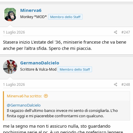
Minerva6
Monkey *MOD*
Membro dello Staff
1 Luglio 2026
#247
Stasera inizio L'estate del '36, miniserie francese che va bene
anche per l'altra sfida. Spero che mi piaccia.
GermanoDalcielo
Scrittore & Vulca-Mod
Membro dello Staff
1 Luglio 2026
#248
Minerva6 ha scritto:
@GermanoDalcielo
Il ragazzo dell'ultimo banco invece mi sento di consigliarla. L'ho
finita oggi e mi piacerebbe confrontarmi con qualcuno.
me la segno ma non ti assicuro nulla, sto guardando
pochissime serie al pc, è un periodo che preferisco leggere.