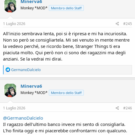
Minerva6
Monkey *MOD*
Membro dello Staff
1 Luglio 2026
#245
All'inizio sembrava lenta, poi si è ripresa e mi ha incuriosita.
Non so però se consigliartela. Mi sei venuto in mente mentre
la vedevo perché, se ricordo bene, Stranger Things ti era
piaciuta molto. Qui però non ci sono dei ragazzini ma degli
anziani. Se la vedrai mi dirai.
R
GermanoDalcielo
e
a
c
Minerva6
t
Monkey *MOD*
Membro dello Staff
i
o
n
s
1 Luglio 2026
#246
:
@GermanoDalcielo
Il ragazzo dell'ultimo banco invece mi sento di consigliarla.
L'ho finita oggi e mi piacerebbe confrontarmi con qualcuno.