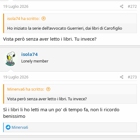
n
s
19 Luglio 2026
#272
:
isola74 ha scritto:
Ho iniziato la serie dell'avvocato Guerrieri, dai libri di Carofiglio
Vista però senza aver letto i libri. Tu invece?
isola74
Lonely member
19 Luglio 2026
#273
Minerva6 ha scritto:
Vista però senza aver letto i libri. Tu invece?
Sì i libri li ho letti ma un po' di tempo fa, non li ricordo
benissimo
R
Minerva6
e
a