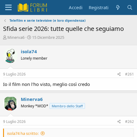
Accedi
Registrati
Telefilm e serie televisive (e loro dipendenza)
Sfida serie 2026: tutte quelle che seguiamo
C
D
Minerva6
15 Dicembre 2025
r
a
e
t
isola74
a
a
Lonely member
t
d
o
i
r
i
9 Luglio 2026
#261
e
n
D
i
Io il film non l'ho visto, meglio così credo
i
z
s
i
c
o
Minerva6
u
Monkey *MOD*
Membro dello Staff
s
s
i
9 Luglio 2026
#262
o
n
isola74 ha scritto:
e