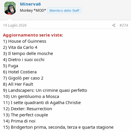
c
Minerva6
t
Monkey *MOD*
Membro dello Staff
i
o
n
s
19 Luglio 2026
#274
:
Aggiornamento serie viste
:
1) House of Guinness
2) Vita da Carlo 4
3) Il tempo delle mosche
4) Dietro i suoi occhi
5) Fuga
6) Hotel Costiera
7) Gigolò per caso 2
8) All Her Fault
9) Landscapers: Un crimine quasi perfetto
10) Un gentiluomo a Mosca
11) I sette quadranti di Agatha Christie
12) Dexter: Resurrection
13) The perfect couple
14) Prima di noi
15) Bridgerton prima, seconda, terza e quarta stagione