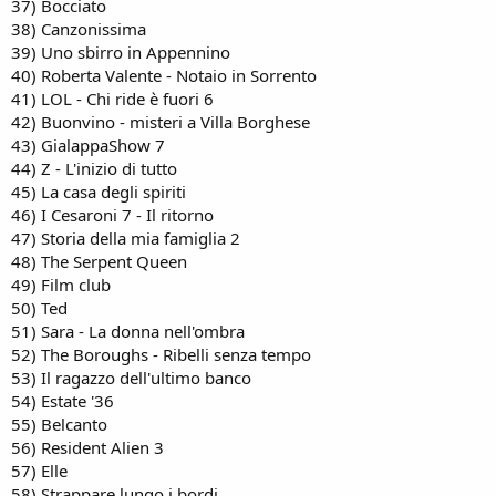
37) Bocciato
38) Canzonissima
39) Uno sbirro in Appennino
40) Roberta Valente - Notaio in Sorrento
41) LOL - Chi ride è fuori 6
42) Buonvino - misteri a Villa Borghese
43) GialappaShow 7
44) Z - L'inizio di tutto
45) La casa degli spiriti
46) I Cesaroni 7 - Il ritorno
47) Storia della mia famiglia 2
48) The Serpent Queen
49) Film club
50) Ted
51) Sara - La donna nell'ombra
52) The Boroughs - Ribelli senza tempo
53) Il ragazzo dell'ultimo banco
54) Estate '36
55) Belcanto
56) Resident Alien 3
57) Elle
58) Strappare lungo i bordi