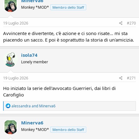
Minerva6
Monkey *MOD*
Membro dello Staff
19 Luglio 2026
#270
Avvincente e divertente, c'è azione e ci sono risate... mi sta
piacendo un sacco. E poi è soprattutto la storia di un'amicizia.
isola74
Lonely member
19 Luglio 2026
#271
Ho iniziato la serie dell'avvocato Guerrieri, dai libri di
Carofiglio
R
alessandra
and
Minerva6
e
a
c
Minerva6
t
Monkey *MOD*
Membro dello Staff
i
o