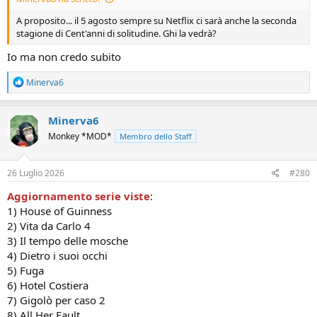
A proposito... il 5 agosto sempre su Netflix ci sarà anche la seconda
stagione di Cent'anni di solitudine. Ghi la vedrà?
Io ma non credo subito
R
Minerva6
e
a
c
Minerva6
t
Monkey *MOD*
Membro dello Staff
i
o
n
s
26 Luglio 2026
#280
:
Aggiornamento serie viste
:
1) House of Guinness
2) Vita da Carlo 4
3) Il tempo delle mosche
4) Dietro i suoi occhi
5) Fuga
6) Hotel Costiera
7) Gigolò per caso 2
8) All Her Fault