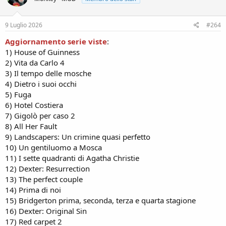
o
n
s
9 Luglio 2026
#264
:
Aggiornamento serie viste
:
1) House of Guinness
2) Vita da Carlo 4
3) Il tempo delle mosche
4) Dietro i suoi occhi
5) Fuga
6) Hotel Costiera
7) Gigolò per caso 2
8) All Her Fault
9) Landscapers: Un crimine quasi perfetto
10) Un gentiluomo a Mosca
11) I sette quadranti di Agatha Christie
12) Dexter: Resurrection
13) The perfect couple
14) Prima di noi
15) Bridgerton prima, seconda, terza e quarta stagione
16) Dexter: Original Sin
17) Red carpet 2