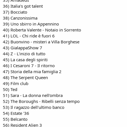
35) Amadeus
36) Italia's got talent
37) Bocciato
38) Canzonissima
39) Uno sbirro in Appennino
40) Roberta Valente - Notaio in Sorrento
41) LOL - Chi ride è fuori 6
42) Buonvino - misteri a Villa Borghese
43) GialappaShow 7
44) Z - L'inizio di tutto
45) La casa degli spiriti
46) I Cesaroni 7 - Il ritorno
47) Storia della mia famiglia 2
48) The Serpent Queen
49) Film club
50) Ted
51) Sara - La donna nell'ombra
52) The Boroughs - Ribelli senza tempo
53) Il ragazzo dell'ultimo banco
54) Estate '36
55) Belcanto
56) Resident Alien 3