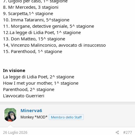
7. Gigolò per caso, 1^ stagione
8. Mr Mercedes, 3 stagioni
9. Scarpetta,1^ stagione
10. Imma Tataranni, 5^stagione
11. Morgane, detective geniale, 5^ stagione
12.La legge di Lidia Poet, 1^ stagione
13. Don Matteo, 15^ stagione
14, Vincenzo Malinconico, avvocato di insuccesso
15. Parenthood, 1^ stagione
In visione
La legge di Lidia Poet, 2^ stagione
How I met your mother, 1^ stagione
Parenthood, 2^ stagione
L'avvocato Guerrieri
Minerva6
Monkey *MOD*
Membro dello Staff
26 Luglio 2026
#277