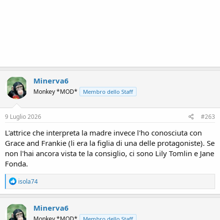
Minerva6
Monkey *MOD*
Membro dello Staff
9 Luglio 2026
#263
L'attrice che interpreta la madre invece l'ho conosciuta con
Grace and Frankie (li era la figlia di una delle protagoniste). Se
non l'hai ancora vista te la consiglio, ci sono Lily Tomlin e Jane
Fonda.
R
isola74
e
a
c
Minerva6
t
Monkey *MOD*
Membro dello Staff
i