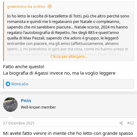
greenintro ha scritto:
Io ho letto le racolte di barzellette di Totti, più che altro perché sono
romanista e quindi me li regalavano per Natale o compleanno,
sapendo che mi sarebbero piaciute... Natale scorso, 2024 mi hanno
regalato l'autobiografia di Repetto, l'ex degli 883 e quest'anno
quella di Max Pezzali, sapendo che adoro il gruppo, le leggerò
entrambe con piacere, ma gli amici (affettuosamente, almeno
spero...), mi prendono in giro per sta cosa, come mi hanno preso in
giro per aver letto l'autobiografia di Andrè Agassi, Open (che in
Clicca per allargare...
realtà è fatta molto bene, e l'ho apprezzata pur non seguendo il
tennis e conoscendo Agassi solo di nome, non avendo mai seguito
Fatto anche questo!
una partita).
La biografia di Agassi invece no, ma la voglio leggere
R
MonicaSo
e
a
c
Pnin
t
Well-known member
i
o
n
s
27 Dicembre 2025
#52
:
Mi avete fatto venire in mente che ho letto con grande spasso