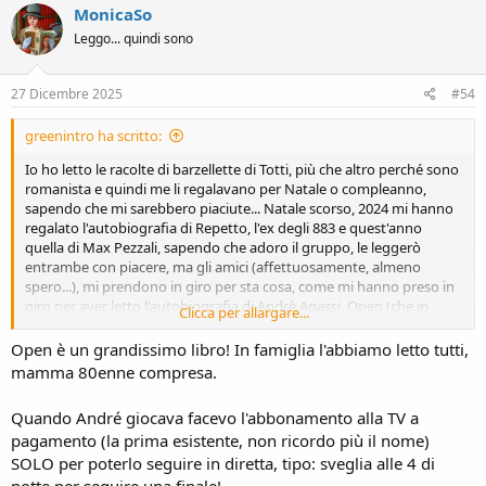
c
MonicaSo
t
Leggo... quindi sono
i
o
n
s
27 Dicembre 2025
#54
:
greenintro ha scritto:
Io ho letto le racolte di barzellette di Totti, più che altro perché sono
romanista e quindi me li regalavano per Natale o compleanno,
sapendo che mi sarebbero piaciute... Natale scorso, 2024 mi hanno
regalato l'autobiografia di Repetto, l'ex degli 883 e quest'anno
quella di Max Pezzali, sapendo che adoro il gruppo, le leggerò
entrambe con piacere, ma gli amici (affettuosamente, almeno
spero...), mi prendono in giro per sta cosa, come mi hanno preso in
giro per aver letto l'autobiografia di Andrè Agassi, Open (che in
Clicca per allargare...
realtà è fatta molto bene, e l'ho apprezzata pur non seguendo il
tennis e conoscendo Agassi solo di nome, non avendo mai seguito
Open è un grandissimo libro! In famiglia l'abbiamo letto tutti,
una partita).
mamma 80enne compresa.
Quando André giocava facevo l'abbonamento alla TV a
pagamento (la prima esistente, non ricordo più il nome)
SOLO per poterlo seguire in diretta, tipo: sveglia alle 4 di
notte per seguire una finale!