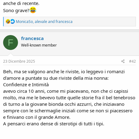
n
anche di recente.
e
Sono grave?
R
MonicaSo
,
alevale
and
francesca
e
a
c
francesca
F
t
Well-known member
i
o
n
s
23 Dicembre 2025
#42
:
Beh, ma se valgono anche le riviste, io leggevo i romanzi
d'amore a puntate su due riviste della mia nonna:
Confidenze e Intimità
avevo circa 10 anni, come mi piacevano, non che ci capissi
molto, ma me le bevevo tutte quelle storie fra il bel tenebroso
di turno a la giovane bionda occhi azzurri, che iniziavano
sempre con le schermaglie iniziali come se non si piacessero
e finivano con il grande Amore.
A pensarci erano dense di sterotipi di tutti i tipi.