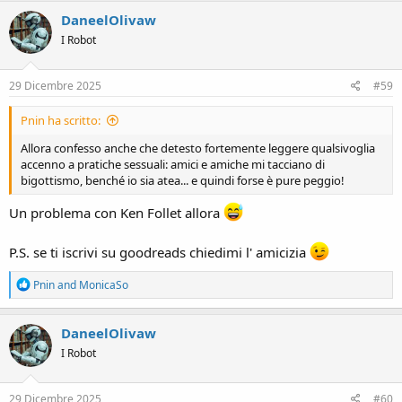
c
DaneelOlivaw
t
I Robot
i
o
n
s
29 Dicembre 2025
#59
:
Pnin ha scritto:
Allora confesso anche che detesto fortemente leggere qualsivoglia
accenno a pratiche sessuali: amici e amiche mi tacciano di
bigottismo, benché io sia atea... e quindi forse è pure peggio!
Un problema con Ken Follet allora
P.S. se ti iscrivi su goodreads chiedimi l' amicizia
R
Pnin
and
MonicaSo
e
a
c
DaneelOlivaw
t
I Robot
i
o
n
s
29 Dicembre 2025
#60