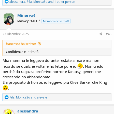
R
alessandra
,
Pila
,
MonicaSo
and 1 other person
e
a
c
Minerva6
t
Monkey *MOD*
Membro dello Staff
i
o
n
s
23 Dicembre 2025
#43
:
francesca ha scritto:
Confidenze e Intimità
Mia mamma le leggeva durante l'estate a mare ma non
ricordo se qualche volta le ho lette pure io
. Non credo
perché da ragazza preferivo horror e fantasy, generi che
crescendo ho abbandonato.
E a proposito di horror, io leggevo più Clive Barker che King
.
R
Pila
,
MonicaSo
and
alevale
e
a
c
alessandra
t