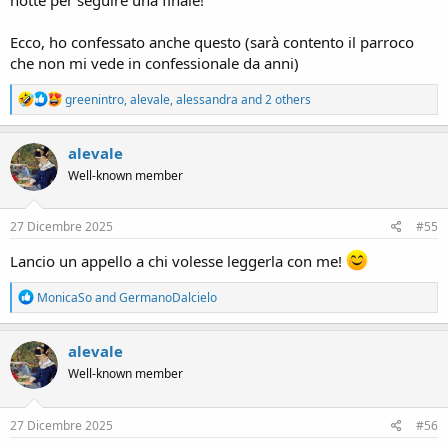
Ecco, ho confessato anche questo (sarà contento il parroco
che non mi vede in confessionale da anni)
R
greenintro
,
alevale
,
alessandra
and 2 others
e
a
c
alevale
t
Well-known member
i
o
n
s
27 Dicembre 2025
#55
:
Lancio un appello a chi volesse leggerla con me!
R
MonicaSo
and
GermanoDalcielo
e
a
c
alevale
t
Well-known member
i
o
n
s
27 Dicembre 2025
#56
: