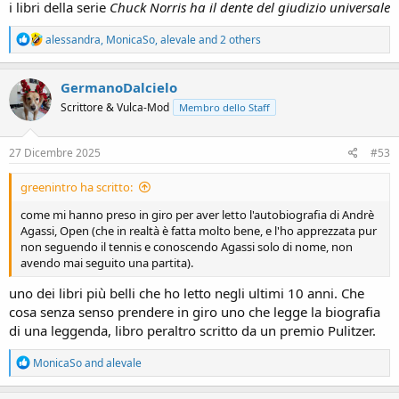
i libri della serie
Chuck Norris ha il dente del giudizio universale
R
alessandra
,
MonicaSo
,
alevale
and 2 others
e
a
c
GermanoDalcielo
t
Scrittore & Vulca-Mod
Membro dello Staff
i
o
n
s
27 Dicembre 2025
#53
:
greenintro ha scritto:
come mi hanno preso in giro per aver letto l'autobiografia di Andrè
Agassi, Open (che in realtà è fatta molto bene, e l'ho apprezzata pur
non seguendo il tennis e conoscendo Agassi solo di nome, non
avendo mai seguito una partita).
uno dei libri più belli che ho letto negli ultimi 10 anni. Che
cosa senza senso prendere in giro uno che legge la biografia
di una leggenda, libro peraltro scritto da un premio Pulitzer.
R
MonicaSo
and
alevale
e
a