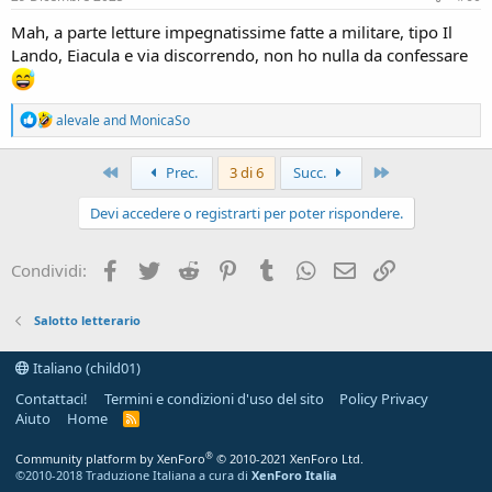
:
Mah, a parte letture impegnatissime fatte a militare, tipo Il
Lando, Eiacula e via discorrendo, non ho nulla da confessare
R
alevale
and
MonicaSo
e
a
c
Primo
Ultimo
Prec.
3 di 6
Succ.
t
i
Devi accedere o registrarti per poter rispondere.
o
n
s
Facebook
Twitter
Reddit
Pinterest
Tumblr
WhatsApp
e-mail
Link
Condividi:
:
Salotto letterario
Italiano (child01)
Contattaci!
Termini e condizioni d'uso del sito
Policy Privacy
Aiuto
Home
R
S
S
®
Community platform by XenForo
© 2010-2021 XenForo Ltd.
©2010-2018 Traduzione Italiana a cura di
XenForo Italia