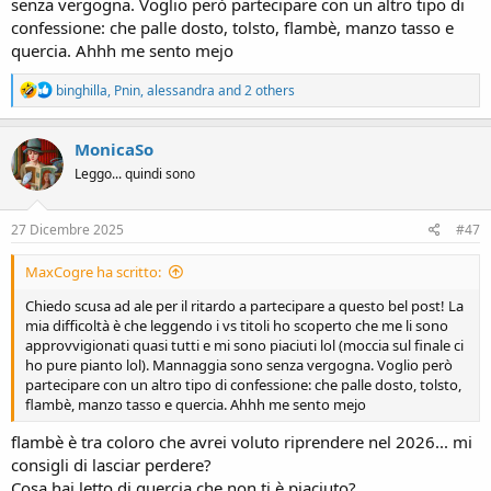
senza vergogna. Voglio però partecipare con un altro tipo di
confessione: che palle dosto, tolsto, flambè, manzo tasso e
quercia. Ahhh me sento mejo
R
binghilla
,
Pnin
,
alessandra
and 2 others
e
a
c
MonicaSo
t
Leggo... quindi sono
i
o
n
s
27 Dicembre 2025
#47
:
MaxCogre ha scritto:
Chiedo scusa ad ale per il ritardo a partecipare a questo bel post! La
mia difficoltà è che leggendo i vs titoli ho scoperto che me li sono
approvvigionati quasi tutti e mi sono piaciuti lol (moccia sul finale ci
ho pure pianto lol). Mannaggia sono senza vergogna. Voglio però
partecipare con un altro tipo di confessione: che palle dosto, tolsto,
flambè, manzo tasso e quercia. Ahhh me sento mejo
flambè è tra coloro che avrei voluto riprendere nel 2026... mi
consigli di lasciar perdere?
Cosa hai letto di quercia che non ti è piaciuto?