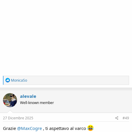
R
MonicaSo
e
a
c
alevale
t
Well-known member
i
o
n
s
27 Dicembre 2025
#49
:
Grazie
@MaxCogre
, ti aspettavo al varco