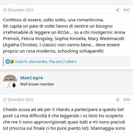
o
n
s
23 Dicembre 2025
#45
:
Confesso di essere, sotto sotto, una romanticona.
Mi capita un paio di volte l'anno di sentire un bisogno
irrefrenabile di leggere un ROSA... so a chi rivolgermi: Anna
Premoli, Felicia Kingsley, Sophie Kinsella, Mary Westmacott
(Agatha Christie). I classici non vanno bene... deve essere
proprio un rosa moderno, schocking schiaparelli!
R
isola74
,
alessandra
,
Pila
and 2 others
e
a
c
MaxCogre
t
Well-known member
i
o
n
s
27 Dicembre 2025
#46
:
Chiedo scusa ad ale per il ritardo a partecipare a questo bel
post! La mia difficoltà è che leggendo i vs titoli ho scoperto
che me li sono approvvigionati quasi tutti e mi sono piaciuti
lol (moccia sul finale ci ho pure pianto lol). Mannaggia sono