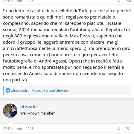
s
27 Dicembre 2025
#50
:
Io ho letto le racolte di barzellette di Totti, più che altro perché
sono romanista e quindi me li regalavano per Natale o
compleanno, sapendo che mi sarebbero piaciute... Natale
scorso, 2024 mi hanno regalato l'autobiografia di Repetto, l'ex
degli 883 e quest'anno quella di Max Pezzali, sapendo che
adoro il gruppo, le leggerò entrambe con piacere, ma gli
amici (affettuosamente, almeno spero...), mi prendono in giro
per sta cosa, come mi hanno preso in giro per aver letto
l'autobiografia di Andrè Agassi, Open (che in realtà è fatta
molto bene, e l'ho apprezzata pur non seguendo il tennis e
conoscendo Agassi solo di nome, non avendo mai seguito
una partita).
R
alessandra
,
MonicaSo
and
alevale
e
a
c
alevale
t
Well-known member
i
o
n
s
27 Dicembre 2025
#51
: