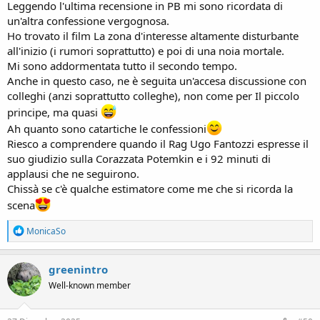
Leggendo l'ultima recensione in PB mi sono ricordata di
un'altra confessione vergognosa.
Ho trovato il film La zona d'interesse altamente disturbante
all'inizio (i rumori soprattutto) e poi di una noia mortale.
Mi sono addormentata tutto il secondo tempo.
Anche in questo caso, ne è seguita un'accesa discussione con
colleghi (anzi soprattutto colleghe), non come per Il piccolo
principe, ma quasi
Ah quanto sono catartiche le confessioni
Riesco a comprendere quando il Rag Ugo Fantozzi espresse il
suo giudizio sulla Corazzata Potemkin e i 92 minuti di
applausi che ne seguirono.
Chissà se c'è qualche estimatore come me che si ricorda la
scena
R
MonicaSo
e
a
c
greenintro
t
Well-known member
i
o
n