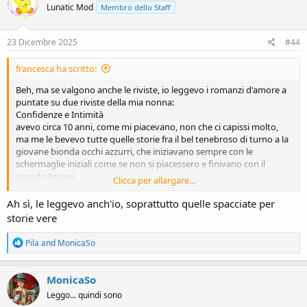
Lunatic Mod
Membro dello Staff
i
o
n
s
23 Dicembre 2025
#44
:
francesca ha scritto:
Beh, ma se valgono anche le riviste, io leggevo i romanzi d'amore a
puntate su due riviste della mia nonna:
Confidenze e Intimità
avevo circa 10 anni, come mi piacevano, non che ci capissi molto,
ma me le bevevo tutte quelle storie fra il bel tenebroso di turno a la
giovane bionda occhi azzurri, che iniziavano sempre con le
schermaglie iniziali come se non si piacessero e finivano con il
grande Amore.
Clicca per allargare...
A pensarci erano dense di sterotipi di tutti i tipi.
Ah sì, le leggevo anch'io, soprattutto quelle spacciate per
storie vere
R
Pila
and
MonicaSo
e
a
c
MonicaSo
t
Leggo... quindi sono
i