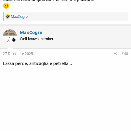
R
MaxCogre
e
a
c
MaxCogre
t
Well-known member
i
o
n
s
27 Dicembre 2025
#48
:
Lassa perde, anticaglia e petrella...