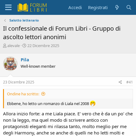
Accedi
Registrati
Salotto letterario
Il confessionale di Forum Libri - Gruppo di
ascolto lettori anonimi
C
D
alevale
22 Dicembre 2025
r
a
e
t
Pila
a
a
Well-known member
t
d
o
i
r
i
23 Dicembre 2025
#41
e
n
D
i
Ondine ha scritto:
i
z
s
i
Ebbene, ho letto un romanzo di Liala nel 2008
c
o
u
Allora inizio forte: a me Liala piace. E' vero che è da un po' che
s
non la leggo, ma quel modo di scrivere antico con
s
protagonisti eleganti mi rilassa tanto, molto meglio per me
i
degli Harmony, anche se anche di quelli ne ho letti molti e
o