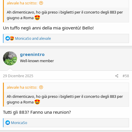
alevale ha scritto:
Ah dimenticavo, ho già preso i biglietti per il concerto degli 883 per
giugno a Roma
Un tuffo negli anni della mia gioventù! Bello!
R
MonicaSo
and
alevale
e
a
c
greenintro
t
Well-known member
i
o
n
s
29 Dicembre 2025
#58
:
alevale ha scritto:
Ah dimenticavo, ho già preso i biglietti per il concerto degli 883 per
giugno a Roma
Tutti gli 883? Fanno una reunion?
R
MonicaSo
e
a