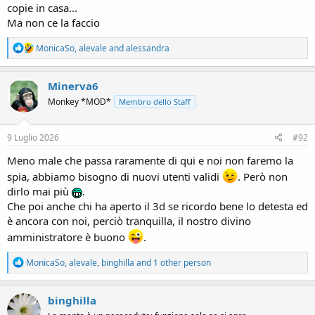
copie in casa...
Ma non ce la faccio
R
MonicaSo
,
alevale
and
alessandra
e
a
c
Minerva6
t
Monkey *MOD*
Membro dello Staff
i
o
n
s
9 Luglio 2026
#92
:
Meno male che passa raramente di qui e noi non faremo la
spia, abbiamo bisogno di nuovi utenti validi
. Però non
dirlo mai più
.
Che poi anche chi ha aperto il 3d se ricordo bene lo detesta ed
è ancora con noi, perciò tranquilla, il nostro divino
amministratore è buono
.
R
MonicaSo
,
alevale
,
binghilla
and 1 other person
e
a
c
binghilla
t