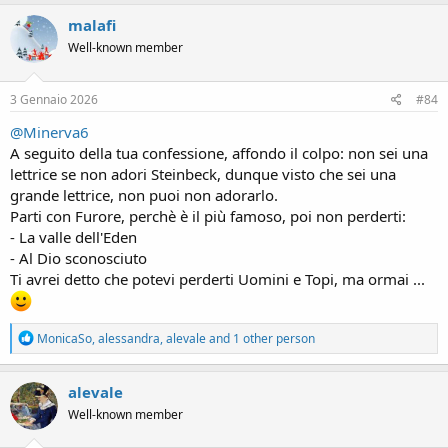
a
c
malafi
t
Well-known member
i
o
n
s
3 Gennaio 2026
#84
:
@Minerva6
A seguito della tua confessione, affondo il colpo: non sei una
lettrice se non adori Steinbeck, dunque visto che sei una
grande lettrice, non puoi non adorarlo.
Parti con Furore, perchè è il più famoso, poi non perderti:
- La valle dell'Eden
- Al Dio sconosciuto
Ti avrei detto che potevi perderti Uomini e Topi, ma ormai ...
R
MonicaSo
,
alessandra
,
alevale
and 1 other person
e
a
c
alevale
t
Well-known member
i
o