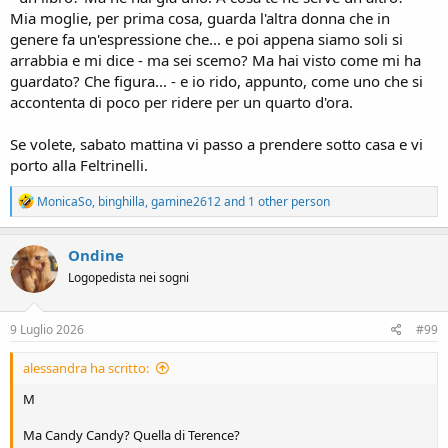
Mia moglie, per prima cosa, guarda l'altra donna che in
genere fa un'espressione che... e poi appena siamo soli si
arrabbia e mi dice - ma sei scemo? Ma hai visto come mi ha
guardato? Che figura... - e io rido, appunto, come uno che si
accontenta di poco per ridere per un quarto d'ora.
Se volete, sabato mattina vi passo a prendere sotto casa e vi
porto alla Feltrinelli.
R
MonicaSo
,
binghilla
,
gamine2612
and 1 other person
e
a
c
Ondine
t
Logopedista nei sogni
i
o
n
s
9 Luglio 2026
#99
:
alessandra ha scritto:
M
Ma Candy Candy? Quella di Terence?