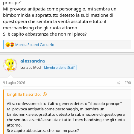
principe"
Mi provoca antipatia come personaggio, mi sembra un
bimbominkia e soprattutto detesto la sublimazione di
quest'opera che sembra la verità assoluta e tutto il
merchandising che gli ruota attorno.
Si è capito abbastanza che non mi piace?
R
MonicaSo
and
Carcarlo
e
a
c
alessandra
t
Lunatic Mod
Membro dello Staff
i
o
n
s
9 Luglio 2026
#90
:
binghilla ha scritto:
Altra confessione di tutt'altro genere: detesto "il piccolo principe"
Mi provoca antipatia come personaggio, mi sembra un
bimbominkia e soprattutto detesto la sublimazione di quest'opera
che sembra la verità assoluta e tutto il merchandising che gli ruota
attorno.
Si è capito abbastanza che non mi piace?