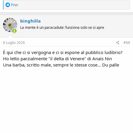
R
Pnin
e
a
c
binghilla
t
La mente è un paracadute: funziona solo se si apre
i
o
n
s
8 Luglio 2026
#88
:
È qui che ci si vergogna e ci si espone al pubblico ludibrio?
Ho letto parzialmente "il delta di Venere" di Anaïs Nin
Una barba, scritto male, sempre le stesse cose... Du palle