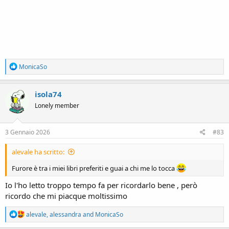
R
MonicaSo
e
a
c
isola74
t
Lonely member
i
o
n
s
3 Gennaio 2026
#83
:
alevale ha scritto:
Furore è tra i miei libri preferiti e guai a chi me lo tocca
Io l'ho letto troppo tempo fa per ricordarlo bene , però
ricordo che mi piacque moltissimo
R
alevale
,
alessandra
and
MonicaSo
e