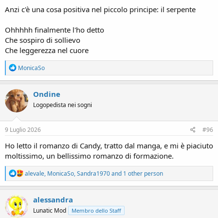
:
Anzi c'è una cosa positiva nel piccolo principe: il serpente
Ohhhhh finalmente l'ho detto
Che sospiro di sollievo
Che leggerezza nel cuore
R
MonicaSo
e
a
c
Ondine
t
Logopedista nei sogni
i
o
n
s
9 Luglio 2026
#96
:
Ho letto il romanzo di Candy, tratto dal manga, e mi è piaciuto
moltissimo, un bellissimo romanzo di formazione.
R
alevale
,
MonicaSo
,
Sandra1970
and 1 other person
e
a
c
alessandra
t
Lunatic Mod
Membro dello Staff
i