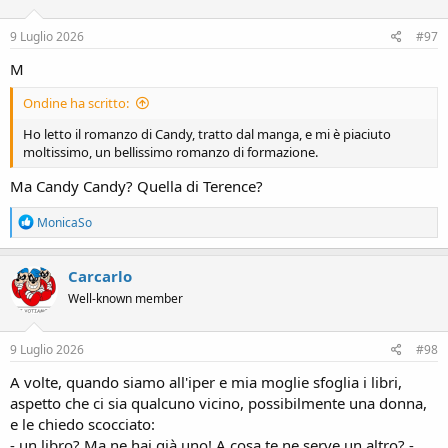
o
n
s
9 Luglio 2026
#97
:
M
Ondine ha scritto:
Ho letto il romanzo di Candy, tratto dal manga, e mi è piaciuto
moltissimo, un bellissimo romanzo di formazione.
Ma Candy Candy? Quella di Terence?
R
MonicaSo
e
a
c
Carcarlo
t
Well-known member
i
o
n
s
9 Luglio 2026
#98
:
A volte, quando siamo all'iper e mia moglie sfoglia i libri,
aspetto che ci sia qualcuno vicino, possibilmente una donna,
e le chiedo scocciato:
- un libro? Ma ne hai già uno! A cosa te ne serve un altro? -