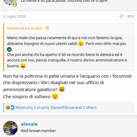
La mente è un paracadute: funziona solo se si apre
i
o
n
s
9 Luglio 2026
#93
:
Minerva6 ha scritto:
Meno male che passa raramente di qui e noi non faremo la spia,
abbiamo bisogno di nuovi utenti validi
. Però non dirlo mai più
.
Che poi anche chi ha aperto il 3d se ricordo bene lo detesta ed è
ancora con noi, perciò tranquilla, il nostro divino amministratore è
buono
.
Non ha la poltrona in pelle umana e l'acquario con i forumisti
che disprezzano i libri sbagliati nel suo ufficio di
amministratore galattico?
Che sospiro di sollievo
R
MonicaSo
,
Carcarlo
,
DaneelOlivaw
and 2 others
e
a
c
alevale
t
Well-known member
i
o