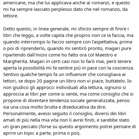
americane, ma che lui applicava anche ai romanzi, e questo
mi ha sempre lasciato perplesso dato che nel romanzo, da
lettore.
Detto questo, in linea generale, mi sforzo sempre di finire i
libri che leggo, a volte capita che proprio non ce la faccia, ma
quando interrompo lo faccio sempre con l'aspettativa, prima
o poi di riprenderlo, quando mi sentirò pronto, magari pure
ripartendo dall'inizio come ho fatto ora col Maestro e
Margherita. Magari in certi casi non lo farò mai, però tenere
aperta la possibilità mi fa sentire più in pace con la coscienza.
Sentivo qualche tempo fa un influencer che consigliava ai
lettori, se dopo 20 pagine un libro non vi piace, buttatelo. Io
non giudico gli approcci individuali alla lettura, ognuno si
approccia ai libri per come si sente, ma come consiglio che si
propone di diventare tendenza sociale generalizzata, penso
sia una cosa molto brutta e diseducativa da dire.
Personalmente, avessi seguito il consiglio, diversi dei libri
amati di più nella mia vita non li avrei finiti, e sarebbe stato
un gran peccato (forse su questo argomento potrei pensare di
aprire un topic a parte, prima o poi).