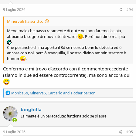
n
s
9 Luglio 2026
#94
:
Minerva6 ha scritto:
Meno male che passa raramente di qui e noi non faremo la spia,
abbiamo bisogno di nuovi utenti validi
. Però non dirlo mai più
.
Che poi anche chi ha aperto il 3d se ricordo bene lo detesta ed è
ancora con noi, perciò tranquilla, il nostro divino amministratore è
buono
.
Confermo e mi trovo d'accordo con il commentoprecedente
(siamo in due ad essere controcorrente), ma sono ancora qui
R
MonicaSo
,
Minerva6
,
Carcarlo
and 1 other person
e
a
c
binghilla
t
La mente è un paracadute: funziona solo se si apre
i
o
n
s
9 Luglio 2026
#95