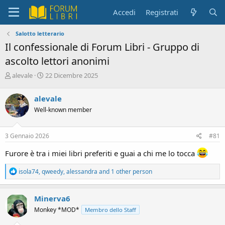
Accedi
Registrati
Salotto letterario
Il confessionale di Forum Libri - Gruppo di
ascolto lettori anonimi
C
D
alevale
22 Dicembre 2025
r
a
e
t
alevale
a
a
Well-known member
t
d
o
i
r
i
3 Gennaio 2026
#81
e
n
D
i
Furore è tra i miei libri preferiti e guai a chi me lo tocca
i
z
s
i
R
isola74
,
qweedy
,
alessandra
and 1 other person
c
o
e
u
a
s
c
Minerva6
s
t
Monkey *MOD*
Membro dello Staff
i
i
o
o