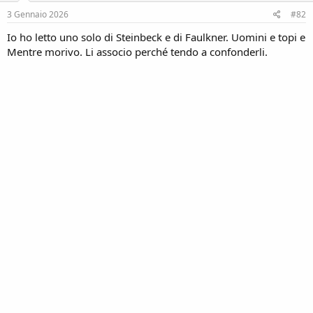
n
n
s
3 Gennaio 2026
#82
e
:
Io ho letto uno solo di Steinbeck e di Faulkner. Uomini e topi e
Mentre morivo. Li associo perché tendo a confonderli.