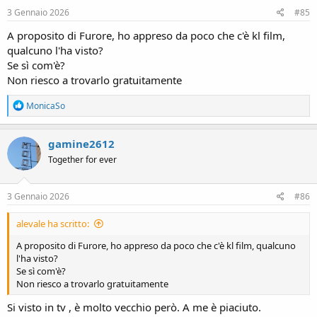
n
s
3 Gennaio 2026
#85
:
A proposito di Furore, ho appreso da poco che c'è kl film,
qualcuno l'ha visto?
Se sì com'è?
Non riesco a trovarlo gratuitamente
R
MonicaSo
e
a
c
gamine2612
t
Together for ever
i
o
n
s
3 Gennaio 2026
#86
:
alevale ha scritto:
A proposito di Furore, ho appreso da poco che c'è kl film, qualcuno
l'ha visto?
Se sì com'è?
Non riesco a trovarlo gratuitamente
Si visto in tv , è molto vecchio però. A me è piaciuto.