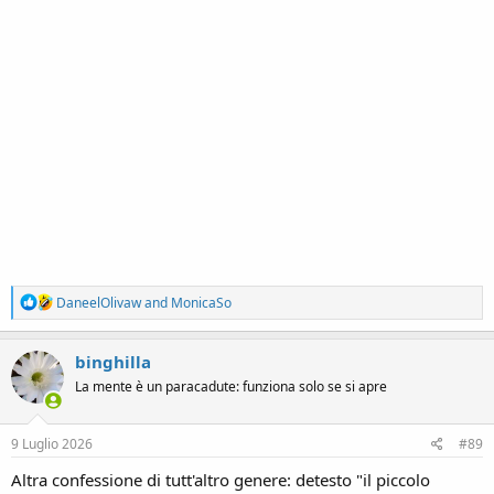
R
DaneelOlivaw
and
MonicaSo
e
a
c
binghilla
t
La mente è un paracadute: funziona solo se si apre
i
o
n
s
9 Luglio 2026
#89
:
Altra confessione di tutt'altro genere: detesto "il piccolo