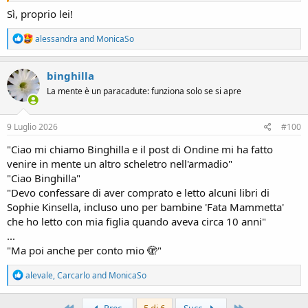
Sì, proprio lei!
R
alessandra
and
MonicaSo
e
a
c
binghilla
t
La mente è un paracadute: funziona solo se si apre
i
o
n
s
9 Luglio 2026
#100
:
"Ciao mi chiamo Binghilla e il post di Ondine mi ha fatto
venire in mente un altro scheletro nell'armadio"
"Ciao Binghilla"
"Devo confessare di aver comprato e letto alcuni libri di
Sophie Kinsella, incluso uno per bambine 'Fata Mammetta'
che ho letto con mia figlia quando aveva circa 10 anni"
...
"Ma poi anche per conto mio 🫣"
R
alevale
,
Carcarlo
and
MonicaSo
e
a
c
Primo
Ultimo
Prec.
5 di 6
Succ.