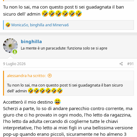
Tu non lo sai, ma con questo post ti sei guadagnata il ban
sicuro dell' admin
R
MonicaSo
,
binghilla
and
Minerva6
e
a
c
binghilla
t
La mente è un paracadute: funziona solo se si apre
i
o
n
s
9 Luglio 2026
#91
:
alessandra ha scritto:
Tu non lo sai, ma con questo post ti sei guadagnata il ban sicuro
dell' admin
Accetterò il mio destino
Scherzi a parte, lo so di andare parecchio contro corrente, ma
giuro che ci ho provato in ogni modo, l'ho letto da ragazzina,
l'ho letto da adulta cercando di coglierne tutte le chiavi
interpretative, l'ho letto ai miei figli in una bellissima versione
pop-up quando erano piccoli, sicuramente ne ho almeno 3