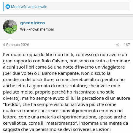
R
MonicaSo
and
alevale
e
a
c
greenintro
t
Well-known member
i
o
n
s
4 Gennaio 2026
#87
:
Per quanto riguardo libri non finiti, confesso di non avere un
gran rapporto con Italo Calvino, non sono riuscito a terminare
alcuni suoi libri come Se una notte d'inverno un viaggiatore
(per due volte) o Il Barone Rampante. Non discuto la
grandezza dello scrittore, ci mancherebbe altro (peraltro ho
anche letto La giornata di uno scrutatore, che invece mi è
piaciuto molto, proprio perché ho riscontrato uno stile
diverso), ma ho sempre avuto di lui la percezione di un autore
"freddo", che ha sempre visto la narrativa più che come
qualcosa tramite cui creare coinvolgimemento emotivo nel
lettore, come una materia di sperimentazione, spesso anche
cervellotica, come il "metaromanzo", insomma una mente da
saggista che va benissimo se devi scrivere Le Lezioni