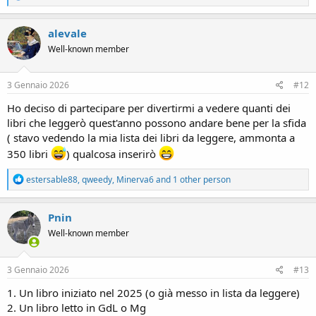
e
a
c
alevale
t
Well-known member
i
o
n
s
3 Gennaio 2026
#12
:
Ho deciso di partecipare per divertirmi a vedere quanti dei
libri che leggerò quest'anno possono andare bene per la sfida
( stavo vedendo la mia lista dei libri da leggere, ammonta a
350 libri
) qualcosa inserirò
R
estersable88
,
qweedy
,
Minerva6
and 1 other person
e
a
c
Pnin
t
Well-known member
i
o
n
s
3 Gennaio 2026
#13
:
1. Un libro iniziato nel 2025 (o già messo in lista da leggere)
2. Un libro letto in GdL o Mg