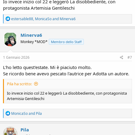
Io invece inizio col 22 e leggerò La disobbediente, con
protagonista Artemisia Gentileschi
R
estersable88
,
MonicaSo
and
Minerva6
e
a
c
Minerva6
t
Monkey *MOD*
Membro dello Staff
i
o
n
s
1 Gennaio 2026
#7
:
L'ho letto quest'estate. Mi è piaciuto molto.
Se ricordo bene avevo pescato l'autrice per Adotta un autore.
Pila ha scritto:
Io invece inizio col 22 e leggerò La disobbediente, con protagonista
Artemisia Gentileschi
R
MonicaSo
and
Pila
e
a
c
Pila
t