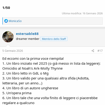
1/50
Ultima modifica:
16 Gennaio 2026
R
MonicaSo
e
a
c
estersable88
t
dreamer member
Membro dello Staff
i
o
n
s
5 Gennaio 2026
#17
:
Ed eccomi con la prima voce riempita!
1. Un libro iniziato nel 2025 (o già messo in lista da leggere):
Omicidio al Noah's Ark-Molly Thynne
2. Un libro letto in GdL o Mg
3. Un libro valido per una qualsiasi altra sfida (Adotta,
letteraria, per un anno...)
4. Un libro di un autore ungherese
5. Un'opera prima
6. Un libro tale che una volta finito di leggere ci piacerebbe
regalare a qualcuno