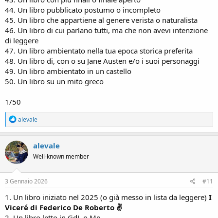
44. Un libro pubblicato postumo o incompleto
45. Un libro che appartiene al genere verista o naturalista
46. Un libro di cui parlano tutti, ma che non avevi intenzione
di leggere
47. Un libro ambientato nella tua epoca storica preferita
48. Un libro di, con o su Jane Austen e/o i suoi personaggi
49. Un libro ambientato in un castello
50. Un libro su un mito greco
1/50
R
alevale
e
a
c
alevale
t
Well-known member
i
o
n
s
3 Gennaio 2026
#11
:
1. Un libro iniziato nel 2025 (o già messo in lista da leggere)
I
Viceré di Federico De Roberto ✌
2. Un libro letto in GdL o Mg