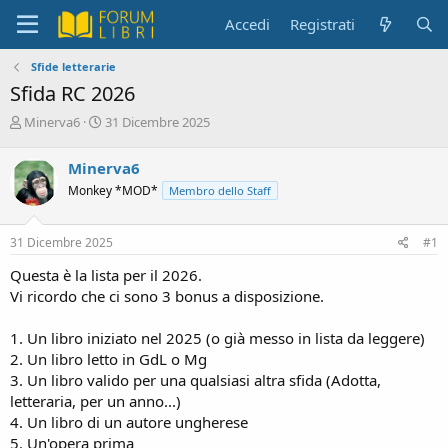
Accedi
Registrati
Sfide letterarie
Sfida RC 2026
C
D
Minerva6
31 Dicembre 2025
r
a
e
t
Minerva6
a
a
Monkey *MOD*
Membro dello Staff
t
d
o
i
r
i
31 Dicembre 2025
#1
e
n
D
i
Questa è la lista per il 2026.
i
z
Vi ricordo che ci sono 3 bonus a disposizione.
s
i
c
o
1. Un libro iniziato nel 2025 (o già messo in lista da leggere)
u
s
2. Un libro letto in GdL o Mg
s
3. Un libro valido per una qualsiasi altra sfida (Adotta,
i
letteraria, per un anno...)
o
4. Un libro di un autore ungherese
n
5. Un'opera prima
e