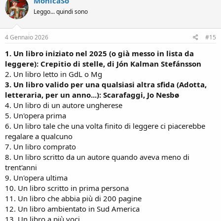
MonicaSo
t
Leggo... quindi sono
i
o
n
s
4 Gennaio 2026
#15
:
1. Un libro iniziato nel 2025 (o già messo in lista da
leggere): Crepitio di stelle, di Jón Kalman Stefánsson
2. Un libro letto in GdL o Mg
3. Un libro valido per una qualsiasi altra sfida (Adotta,
letteraria, per un anno...): Scarafaggi, Jo Nesbø
4. Un libro di un autore ungherese
5. Un'opera prima
6. Un libro tale che una volta finito di leggere ci piacerebbe
regalare a qualcuno
7. Un libro comprato
8. Un libro scritto da un autore quando aveva meno di
trent'anni
9. Un'opera ultima
10. Un libro scritto in prima persona
11. Un libro che abbia più di 200 pagine
12. Un libro ambientato in Sud America
13. Un libro a più voci