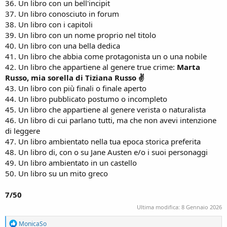
36. Un libro con un bell'incipit
37. Un libro conosciuto in forum
38. Un libro con i capitoli
39. Un libro con un nome proprio nel titolo
40. Un libro con una bella dedica
41. Un libro che abbia come protagonista un o una nobile
42. Un libro che appartiene al genere true crime:
Marta
Russo, mia sorella di Tiziana Russo ✌
43. Un libro con più finali o finale aperto
44. Un libro pubblicato postumo o incompleto
45. Un libro che appartiene al genere verista o naturalista
46. Un libro di cui parlano tutti, ma che non avevi intenzione
di leggere
47. Un libro ambientato nella tua epoca storica preferita
48. Un libro di, con o su Jane Austen e/o i suoi personaggi
49. Un libro ambientato in un castello
50. Un libro su un mito greco
7/50
Ultima modifica:
8 Gennaio 2026
R
MonicaSo