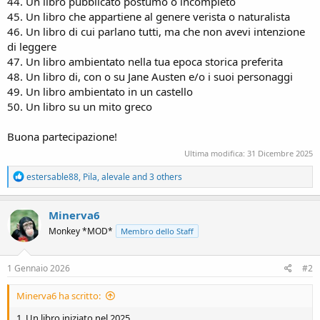
44. Un libro pubblicato postumo o incompleto
45. Un libro che appartiene al genere verista o naturalista
46. Un libro di cui parlano tutti, ma che non avevi intenzione
di leggere
47. Un libro ambientato nella tua epoca storica preferita
48. Un libro di, con o su Jane Austen e/o i suoi personaggi
49. Un libro ambientato in un castello
50. Un libro su un mito greco
Buona partecipazione!
Ultima modifica:
31 Dicembre 2025
R
estersable88
,
Pila
,
alevale
and 3 others
e
a
c
Minerva6
t
Monkey *MOD*
Membro dello Staff
i
o
n
s
1 Gennaio 2026
#2
:
Minerva6 ha scritto:
1. Un libro iniziato nel 2025