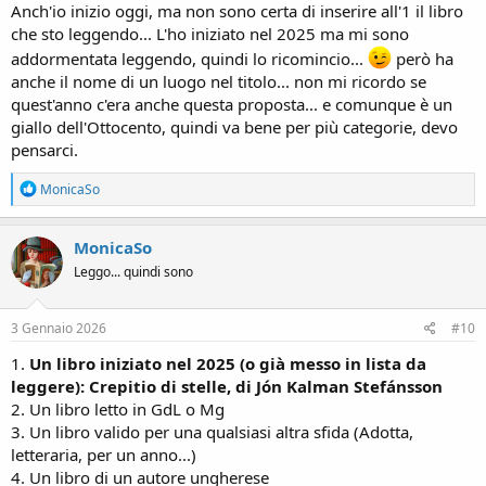
Anch'io inizio oggi, ma non sono certa di inserire all'1 il libro
che sto leggendo... L'ho iniziato nel 2025 ma mi sono
addormentata leggendo, quindi lo ricomincio...
però ha
anche il nome di un luogo nel titolo... non mi ricordo se
quest'anno c'era anche questa proposta... e comunque è un
giallo dell'Ottocento, quindi va bene per più categorie, devo
pensarci.
R
MonicaSo
e
a
c
MonicaSo
t
Leggo... quindi sono
i
o
n
s
3 Gennaio 2026
#10
:
1.
Un libro iniziato nel 2025 (o già messo in lista da
leggere): Crepitio di stelle, di Jón Kalman Stefánsson
2. Un libro letto in GdL o Mg
3. Un libro valido per una qualsiasi altra sfida (Adotta,
letteraria, per un anno...)
4. Un libro di un autore ungherese