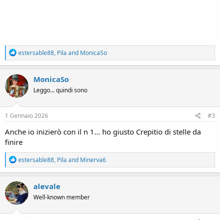
R
estersable88
,
Pila
and
MonicaSo
e
a
c
MonicaSo
t
Leggo... quindi sono
i
o
n
s
1 Gennaio 2026
#3
:
Anche io inizierò con il n 1... ho giusto Crepitio di stelle da
finire
R
estersable88
,
Pila
and
Minerva6
e
a
c
alevale
t
Well-known member
i
o
n