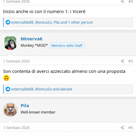
s
1 Gennaio 2026
#4
:
Inizio anche io con il numero 1: i Viceré
R
estersable88
,
MonicaSo
,
Pila
and 1 other person
e
a
c
Minerva6
t
Monkey *MOD*
Membro dello Staff
i
o
n
s
1 Gennaio 2026
#5
:
Son contenta di averci azzeccato almeno con una proposta
R
estersable88
,
MonicaSo
and
alevale
e
a
c
Pila
t
Well-known member
i
o
n
s
1 Gennaio 2026
#6
: