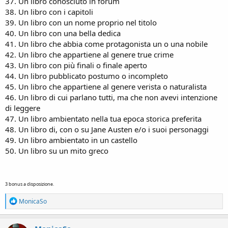
37. Un libro conosciuto in forum
38. Un libro con i capitoli
39. Un libro con un nome proprio nel titolo
40. Un libro con una bella dedica
41. Un libro che abbia come protagonista un o una nobile
42. Un libro che appartiene al genere true crime
43. Un libro con più finali o finale aperto
44. Un libro pubblicato postumo o incompleto
45. Un libro che appartiene al genere verista o naturalista
46. Un libro di cui parlano tutti, ma che non avevi intenzione
di leggere
47. Un libro ambientato nella tua epoca storica preferita
48. Un libro di, con o su Jane Austen e/o i suoi personaggi
49. Un libro ambientato in un castello
50. Un libro su un mito greco
3 bonus a disposizione.
R
MonicaSo
e
a
c