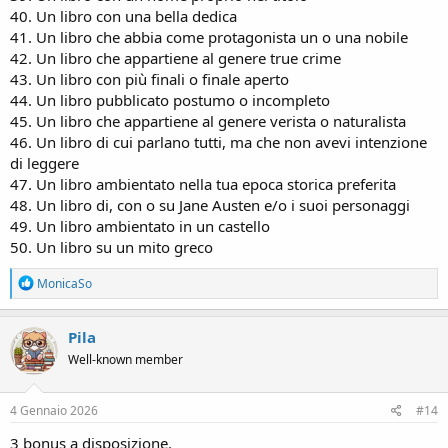
40. Un libro con una bella dedica
41. Un libro che abbia come protagonista un o una nobile
42. Un libro che appartiene al genere true crime
43. Un libro con più finali o finale aperto
44. Un libro pubblicato postumo o incompleto
45. Un libro che appartiene al genere verista o naturalista
46. Un libro di cui parlano tutti, ma che non avevi intenzione
di leggere
47. Un libro ambientato nella tua epoca storica preferita
48. Un libro di, con o su Jane Austen e/o i suoi personaggi
49. Un libro ambientato in un castello
50. Un libro su un mito greco
R
MonicaSo
e
a
c
Pila
t
Well-known member
i
o
n
s
4 Gennaio 2026
#14
:
3 bonus a disposizione.