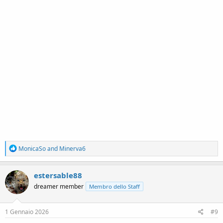
R
MonicaSo
and
Minerva6
e
a
c
estersable88
t
dreamer member
Membro dello Staff
i
o
n
s
1 Gennaio 2026
#9
: