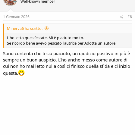
Well-known member
i
o
n
s
1 Gennaio 2026
#8
:
Minerva6 ha scritto:
L'ho letto quest'estate. Mi è piaciuto molto.
Se ricordo bene avevo pescato l'autrice per Adotta un autore.
Sono contenta che ti sia piaciuto, un giudizio positivo in più è
sempre un buon auspicio. L'ho anche messo come autore di
cui non ho mai letto nulla così ci finisco quella sfida e ci inizio
questa.