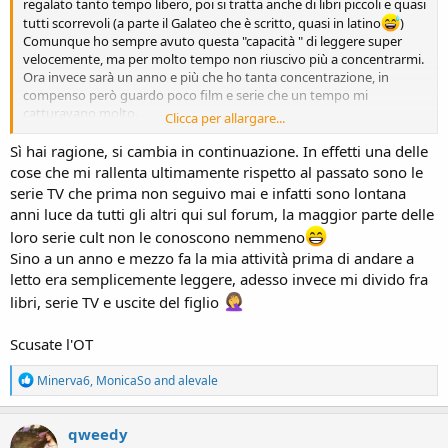
regalato tanto tempo libero, poi si tratta anche di libri piccoli e quasi
tutti scorrevoli (a parte il Galateo che è scritto, quasi in latino
)
Comunque ho sempre avuto questa "capacità " di leggere super
velocemente, ma per molto tempo non riuscivo più a concentrarmi.
Ora invece sarà un anno e più che ho tanta concentrazione, in
compenso però guardo poco film e serie che un tempo mi
catturavano molto.
Clicca per allargare...
Mi piace più vederli al cinema.
Insomma si cambia in continuazione
Sì hai ragione, si cambia in continuazione. In effetti una delle
cose che mi rallenta ultimamente rispetto al passato sono le
serie TV che prima non seguivo mai e infatti sono lontana
anni luce da tutti gli altri qui sul forum, la maggior parte delle
loro serie cult non le conoscono nemmeno
Sino a un anno e mezzo fa la mia attività prima di andare a
letto era semplicemente leggere, adesso invece mi divido fra
libri, serie TV e uscite del figlio
Scusate l'OT
R
Minerva6
,
MonicaSo
and
alevale
e
a
c
qweedy
t