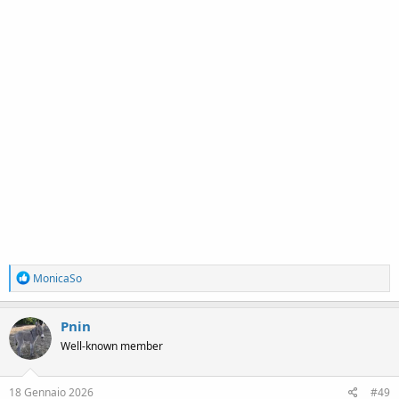
R
MonicaSo
e
a
c
Pnin
t
Well-known member
i
o
n
s
18 Gennaio 2026
#49