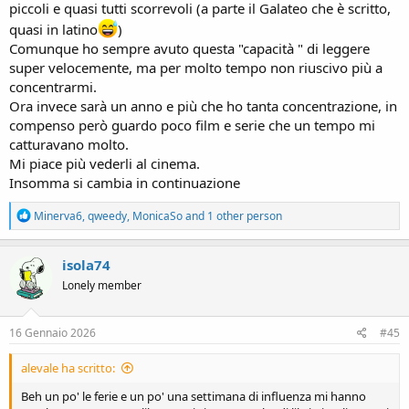
piccoli e quasi tutti scorrevoli (a parte il Galateo che è scritto,
quasi in latino
)
Comunque ho sempre avuto questa "capacità " di leggere
super velocemente, ma per molto tempo non riuscivo più a
concentrarmi.
Ora invece sarà un anno e più che ho tanta concentrazione, in
compenso però guardo poco film e serie che un tempo mi
catturavano molto.
Mi piace più vederli al cinema.
Insomma si cambia in continuazione
R
Minerva6
,
qweedy
,
MonicaSo
and 1 other person
e
a
c
isola74
t
Lonely member
i
o
n
s
16 Gennaio 2026
#45
:
alevale ha scritto:
Beh un po' le ferie e un po' una settimana di influenza mi hanno