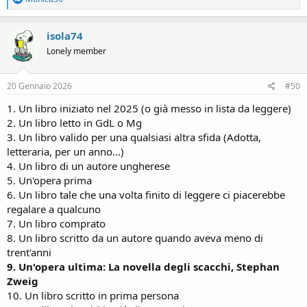
e
a
c
isola74
t
Lonely member
i
o
n
s
20 Gennaio 2026
#50
:
1. Un libro iniziato nel 2025 (o già messo in lista da leggere)
2. Un libro letto in GdL o Mg
3. Un libro valido per una qualsiasi altra sfida (Adotta,
letteraria, per un anno...)
4. Un libro di un autore ungherese
5. Un'opera prima
6. Un libro tale che una volta finito di leggere ci piacerebbe
regalare a qualcuno
7. Un libro comprato
8. Un libro scritto da un autore quando aveva meno di
trent'anni
9. Un'opera ultima: La novella degli scacchi, Stephan
Zweig
10. Un libro scritto in prima persona