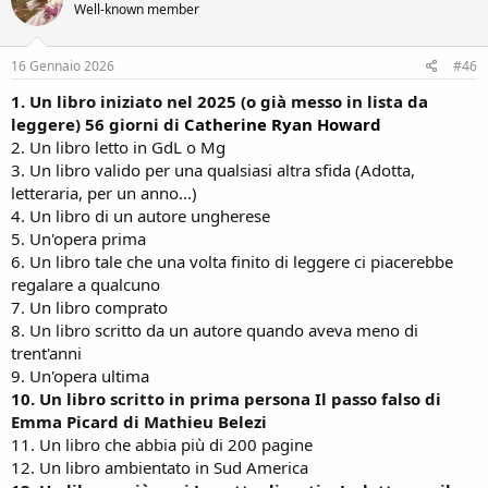
Well-known member
i
o
n
s
16 Gennaio 2026
#46
:
1. Un libro iniziato nel 2025 (o già messo in lista da
leggere) 56 giorni di
Catherine Ryan Howard
2. Un libro letto in GdL o Mg
3. Un libro valido per una qualsiasi altra sfida (Adotta,
letteraria, per un anno...)
4. Un libro di un autore ungherese
5. Un'opera prima
6. Un libro tale che una volta finito di leggere ci piacerebbe
regalare a qualcuno
7. Un libro comprato
8. Un libro scritto da un autore quando aveva meno di
trent'anni
9. Un'opera ultima
10. Un libro scritto in prima persona Il passo falso di
Emma Picard di Mathieu Belezi
11. Un libro che abbia più di 200 pagine
12. Un libro ambientato in Sud America