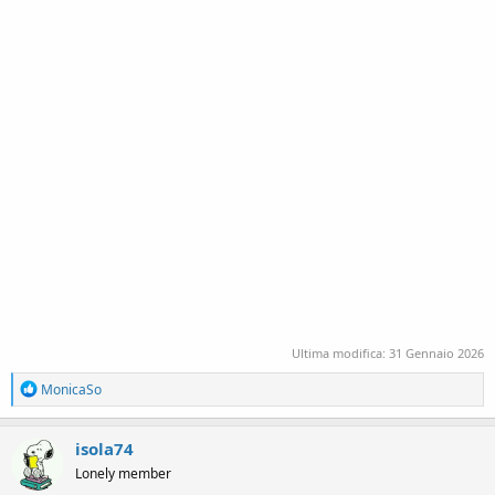
Ultima modifica:
31 Gennaio 2026
R
MonicaSo
e
a
c
isola74
t
Lonely member
i
o