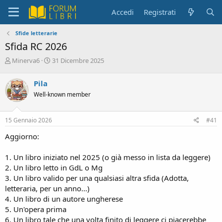
Accedi
Registrati
Sfide letterarie
Sfida RC 2026
C
D
Minerva6
31 Dicembre 2025
r
a
e
t
Pila
a
a
Well-known member
t
d
o
i
r
i
15 Gennaio 2026
#41
e
n
D
i
Aggiorno:
i
z
s
i
1. Un libro iniziato nel 2025 (o già messo in lista da leggere)
c
o
2. Un libro letto in GdL o Mg
u
s
3. Un libro valido per una qualsiasi altra sfida (Adotta,
s
letteraria, per un anno...)
i
4. Un libro di un autore ungherese
o
5. Un'opera prima
n
6. Un libro tale che una volta finito di leggere ci piacerebbe
e