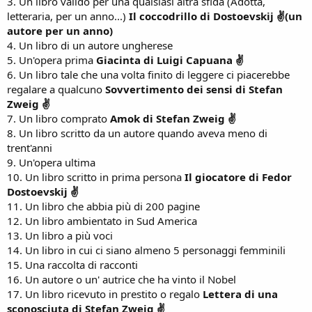
3. Un libro valido per una qualsiasi altra sfida (Adotta,
letteraria, per un anno...)
Il coccodrillo di Dostoevskij ✌(un
autore per un anno)
4. Un libro di un autore ungherese
5. Un'opera prima
Giacinta di Luigi Capuana ✌
6. Un libro tale che una volta finito di leggere ci piacerebbe
regalare a qualcuno
Sovvertimento dei sensi di Stefan
Zweig ✌
7. Un libro comprato
Amok di Stefan Zweig ✌
8. Un libro scritto da un autore quando aveva meno di
trent'anni
9. Un'opera ultima
10. Un libro scritto in prima persona
Il giocatore di Fedor
Dostoevskij ✌
11. Un libro che abbia più di 200 pagine
12. Un libro ambientato in Sud America
13. Un libro a più voci
14. Un libro in cui ci siano almeno 5 personaggi femminili
15. Una raccolta di racconti
16. Un autore o un' autrice che ha vinto il Nobel
17. Un libro ricevuto in prestito o regalo
Lettera di una
sconosciuta di Stefan Zweig ✌