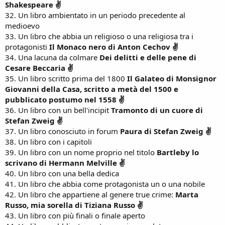
Shakespeare ✌
32. Un libro ambientato in un periodo precedente al
medioevo
33. Un libro che abbia un religioso o una religiosa tra i
protagonisti
Il Monaco nero di Anton Cechov ✌
34. Una lacuna da colmare
Dei delitti e delle pene di
Cesare Beccaria ✌
35. Un libro scritto prima del 1800
Il Galateo di Monsignor
Giovanni della Casa, scritto a metà del 1500 e
pubblicato postumo nel 1558 ✌
36. Un libro con un bell'incipit
Tramonto di un cuore di
Stefan Zweig ✌
37. Un libro conosciuto in forum
Paura di Stefan Zweig ✌
38. Un libro con i capitoli
39. Un libro con un nome proprio nel titolo
Bartleby lo
scrivano di Hermann Melville ✌
40. Un libro con una bella dedica
41. Un libro che abbia come protagonista un o una nobile
42. Un libro che appartiene al genere true crime:
Marta
Russo, mia sorella di Tiziana Russo ✌
43. Un libro con più finali o finale aperto