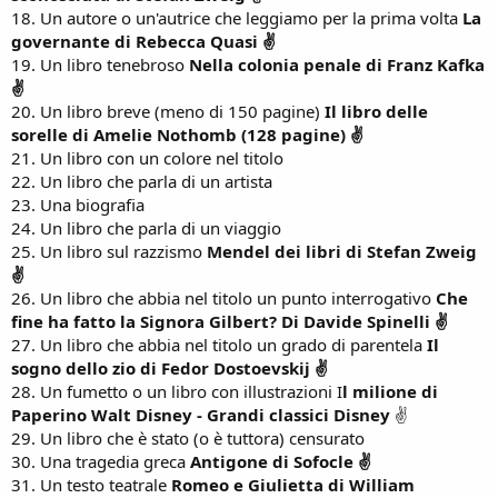
18. Un autore o un'autrice che leggiamo per la prima volta
La
governante di Rebecca Quasi ✌
19. Un libro tenebroso
Nella colonia penale di Franz Kafka
✌
20. Un libro breve (meno di 150 pagine)
Il libro delle
sorelle di Amelie Nothomb (128 pagine) ✌
21. Un libro con un colore nel titolo
22. Un libro che parla di un artista
23. Una biografia
24. Un libro che parla di un viaggio
25. Un libro sul razzismo
Mendel dei libri di Stefan Zweig
✌
26. Un libro che abbia nel titolo un punto interrogativo
Che
fine ha fatto la Signora Gilbert? Di Davide Spinelli ✌
27. Un libro che abbia nel titolo un grado di parentela
Il
sogno dello zio di Fedor Dostoevskij ✌
28. Un fumetto o un libro con illustrazioni I
l milione di
Paperino Walt Disney - Grandi classici Disney
✌
29. Un libro che è stato (o è tuttora) censurato
30. Una tragedia greca
Antigone di Sofocle ✌
31. Un testo teatrale
Romeo e Giulietta di William