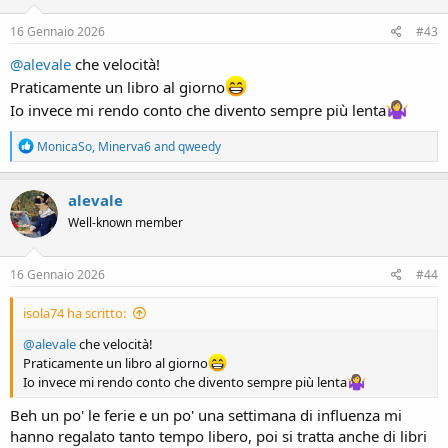
n
s
16 Gennaio 2026
#43
:
@alevale
che velocità!
Praticamente un libro al giorno
Io invece mi rendo conto che divento sempre più lenta
R
MonicaSo
,
Minerva6
and
qweedy
e
a
c
alevale
t
Well-known member
i
o
n
s
16 Gennaio 2026
#44
:
isola74 ha scritto:
@alevale
che velocità!
Praticamente un libro al giorno
Io invece mi rendo conto che divento sempre più lenta
Beh un po' le ferie e un po' una settimana di influenza mi
hanno regalato tanto tempo libero, poi si tratta anche di libri