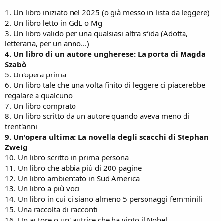
:
1. Un libro iniziato nel 2025 (o già messo in lista da leggere)
2. Un libro letto in GdL o Mg
3. Un libro valido per una qualsiasi altra sfida (Adotta,
letteraria, per un anno...)
4. Un libro di un autore ungherese: La porta di Magda
Szabò
5. Un'opera prima
6. Un libro tale che una volta finito di leggere ci piacerebbe
regalare a qualcuno
7. Un libro comprato
8. Un libro scritto da un autore quando aveva meno di
trent'anni
9. Un'opera ultima: La novella degli scacchi di Stephan
Zweig
10. Un libro scritto in prima persona
11. Un libro che abbia più di 200 pagine
12. Un libro ambientato in Sud America
13. Un libro a più voci
14. Un libro in cui ci siano almeno 5 personaggi femminili
15. Una raccolta di racconti
16. Un autore o un' autrice che ha vinto il Nobel