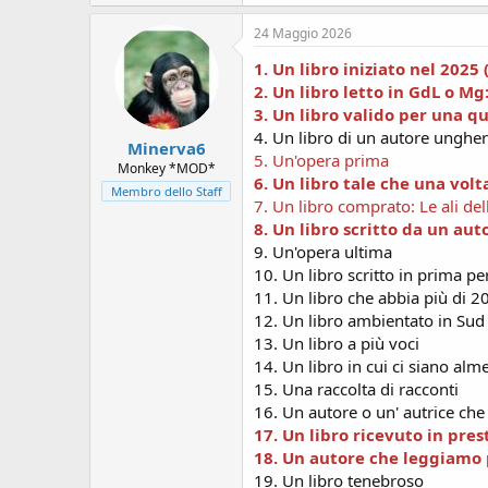
a
c
24 Maggio 2026
t
i
1. Un libro iniziato nel 2025
o
2. Un libro letto in GdL o Mg
n
3. Un libro valido per una qua
s
:
4. Un libro di un autore unghe
Minerva6
5. Un'opera prima
Monkey *MOD*
6. Un libro tale che una vol
Membro dello Staff
7. Un libro comprato: Le ali d
8. Un libro scritto da un au
9. Un'opera ultima
10. Un libro scritto in prima p
11. Un libro che abbia più di 2
12. Un libro ambientato in Su
13. Un libro a più voci
14. Un libro in cui ci siano al
15. Una raccolta di racconti
16. Un autore o un' autrice che 
17. Un libro ricevuto in pres
18. Un autore che leggiamo p
19. Un libro tenebroso