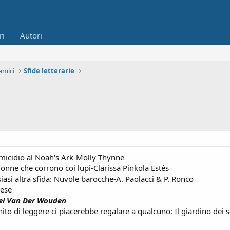
ri
Autori
amici
Sfide letterarie
Omicidio al Noah's Ark-Molly Thynne
Donne che corrono coi lupi-Clarissa Pinkola Estés
siasi altra sfida: Nuvole barocche-A. Paolacci & P. Ronco
rese
el Van Der Wouden
inito di leggere ci piacerebbe regalare a qualcuno: Il giardino de