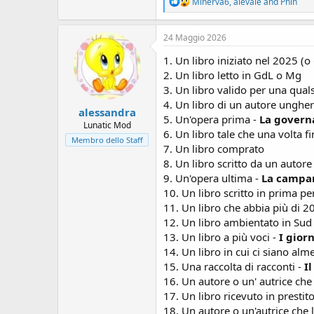
R
Minerva6
,
alevale
and
Pnin
e
a
c
24 Maggio 2026
t
i
1. Un libro iniziato nel 2025 (o
o
2. Un libro letto in GdL o Mg
n
3. Un libro valido per una qualsi
s
:
4. Un libro di un autore unghe
alessandra
5. Un'opera prima -
La govern
Lunatic Mod
6. Un libro tale che una volta f
Membro dello Staff
7. Un libro comprato
8. Un libro scritto da un autor
9. Un'opera ultima -
La campan
10. Un libro scritto in prima p
11. Un libro che abbia più di 2
12. Un libro ambientato in Su
13. Un libro a più voci -
I giorn
14. Un libro in cui ci siano al
15. Una raccolta di racconti -
Il
16. Un autore o un' autrice che 
17. Un libro ricevuto in prestit
18. Un autore o un'autrice che 