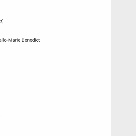
p)
iallo-Marie Benedict
r