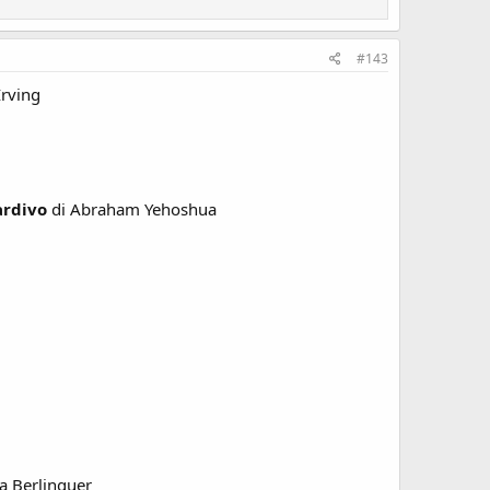
#143
Irving
ardivo
di Abraham Yehoshua
a Berlinguer