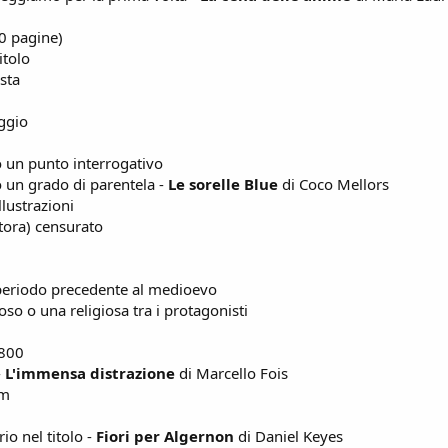
0 pagine)
itolo
ista
aggio
lo un punto interrogativo
lo un grado di parentela -
Le sorelle Blue
di Coco Mellors
llustrazioni
ttora) censurato
 periodo precedente al medioevo
oso o una religiosa tra i protagonisti
1800
-
L'immensa distrazione
di Marcello Fois
um
o nel titolo -
Fiori per Algernon
di Daniel Keyes