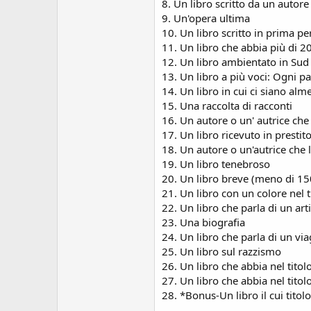
s
8. Un libro scritto da un autor
i
9. Un'opera ultima
o
10. Un libro scritto in prima pe
n
11. Un libro che abbia più di 
e
12. Un libro ambientato in S
13. Un libro a più voci: Ogni pa
14. Un libro in cui ci siano al
15. Una raccolta di racconti
16. Un autore o un' autrice che 
17. Un libro ricevuto in prestit
18. Un autore o un'autrice che 
19. Un libro tenebroso
20. Un libro breve (meno di 15
21. Un libro con un colore nel t
22. Un libro che parla di un art
23. Una biografia
24. Un libro che parla di un vi
25. Un libro sul razzismo
26. Un libro che abbia nel tito
27. Un libro che abbia nel tito
28. *Bonus-Un libro il cui tito