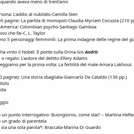
e quando aveva meno di trent'anni
rsona: L'addio al nubilato-Camilla Sten
200 pagine: La partita di monopoli-Claudia Myriam Cocuzza (210 p
ud America: Colombian psycho-Santiago Gamboa
sso che fai-C. L. Taylor
meno 5 personaggi femminili: La prima indagine delle regine del g
ha vinto il Nobel: Il ponte sulla Drina-Ivo
Andríc
o o regalo: L'autore del delitto-Ellery Adams
leggiamo per la prima volta: La fertilità del male-Amara Lakhous
0 pagine): Una storia sbagliata-Giancarlo De Cataldo (136 pp.)
itolo
ista
aggio
lo un punto interrogativo: Buongiorno, come stai? – Martina Hefte
lo un grado di parentela
lo sia una sola parola*: Braccata-Marina Di Guardo