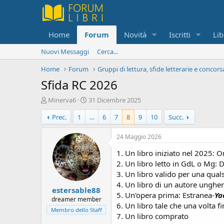
Home
Forum
Novità
Iscritti
Lib
Nuovi Messaggi
Cerca...
Home
Forum
Gruppi di lettura, sfide letterarie e concors
Sfida RC 2026
C
D
Minerva6
31 Dicembre 2025
r
a
Prec.
1
...
6
7
8
9
10
Succ.
e
t
a
a
t
d
24 Maggio 2026
o
i
1. Un libro iniziato nel 2025: 
r
i
e
n
2. Un libro letto in GdL o Mg: 
D
i
3. Un libro valido per una qual
i
z
4. Un libro di un autore unghe
estersable88
s
i
5. Un'opera prima: Estranea-
Ya
c
o
dreamer member
6. Un libro tale che una volta f
u
Membro dello Staff
7. Un libro comprato
s