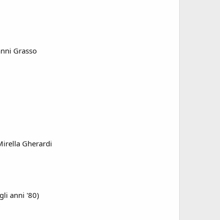
vanni Grasso
Mirella Gherardi
li anni '80)