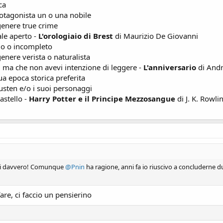
ca
otagonista un o una nobile
genere true crime
ale aperto -
L'orologiaio di Brest
di Maurizio De Giovanni
mo o incompleto
enere verista o naturalista
i, ma che non avevi intenzione di leggere -
L'anniversario
di Andr
ua epoca storica preferita
Austen e/o i suoi personaggi
astello -
Harry Potter e il Principe Mezzosangue
di J. K. Rowli
ti davvero! Comunque
@Pnin
ha ragione, anni fa io riuscivo a concluderne due
are, ci faccio un pensierino