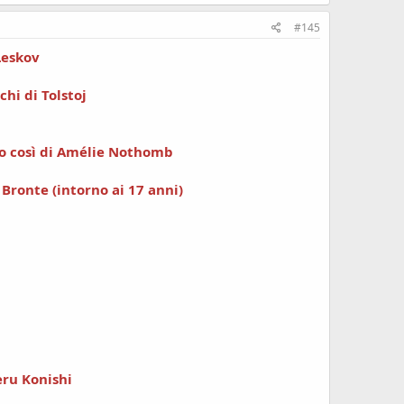
#145
Leskov
cchi di Tolstoj
lio così di Amélie Nothomb
 Bronte (intorno ai 17 anni)
eru Konishi