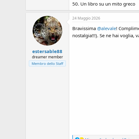
50. Un libro su un mito greco
24 Maggio 2026
Bravissima
@alevale
! Complim
nostalgia!!!). Se ne hai voglia, v
estersable88
dreamer member
Membro dello Staff