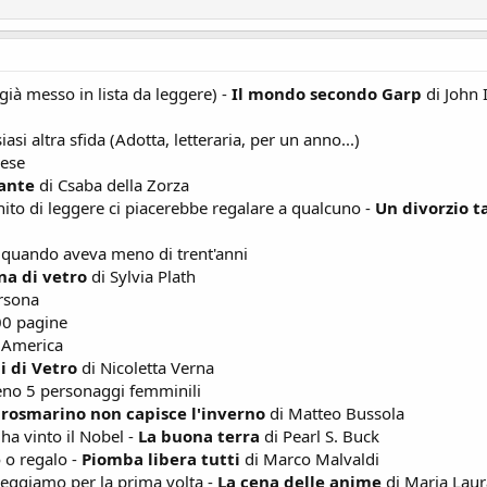
 già messo in lista da leggere) -
Il mondo secondo Garp
di John 
asi altra sfida (Adotta, letteraria, per un anno...)
rese
ante
di Csaba della Zorza
inito di leggere ci piacerebbe regalare a qualcuno -
Un divorzio t
e quando aveva meno di trent'anni
a di vetro
di Sylvia Plath
ersona
00 pagine
d America
i di Vetro
di Nicoletta Verna
meno 5 personaggi femminili
 rosmarino non capisce l'inverno
di Matteo Bussola
ha vinto il Nobel -
La buona terra
di Pearl S. Buck
o o regalo -
Piomba libera tutti
di Marco Malvaldi
leggiamo per la prima volta -
La cena delle anime
di Maria Laur