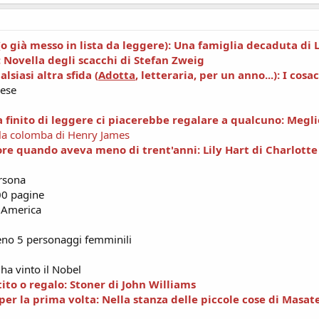
 (o già messo in lista da leggere): Una famiglia decaduta di 
: Novella degli scacchi di Stefan Zweig
lsiasi altra sfida (
Adotta
, letteraria, per un anno...): I cosa
rese
ta finito di leggere ci piacerebbe regalare a qualcuno: Meg
ella colomba di Henry James
tore quando aveva meno di trent'anni: Lily Hart di Charlotte
ersona
00 pagine
d America
meno 5 personaggi femminili
ha vinto il Nobel
tito o regalo: Stoner di John Williams
er la prima volta: Nella stanza delle piccole cose di Masat