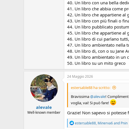
40. Un libro con una bella dedi
41. Un libro che abbia come pr
42. Un libro che appartiene al 
43. Un libro con più finali o fin
44. Un libro pubblicato postu
45. Un libro che appartiene al g
46. Un libro di cui parlano tutt
47. Un libro ambientato nella t
48. Un libro di, con o su Jane 
49. Un libro ambientato in un c
50. Un libro su un mito greco
24 Maggio 2026
estersable88 ha scritto:
Bravissima
@alevale
! Complimen
voglia, vai! Si può fare!
alevale
Grazie! Non sapevo si potesse f
Well-known member
R
estersable88
,
Minerva6
and
Pnin
e