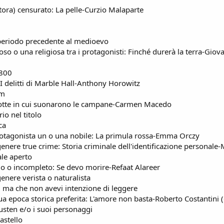
ttora) censurato: La pelle-Curzio Malaparte
 periodo precedente al medioevo
oso o una religiosa tra i protagonisti: Finché durerà la terra-Gio
1800
: I delitti di Marble Hall-Anthony Horowitz
um
a notte in cui suonarono le campane-Carmen Macedo
o nel titolo
ca
rotagonista un o una nobile: La primula rossa-Emma Orczy
genere true crime: Storia criminale dell'identificazione personale-
ale aperto
o o incompleto: Se devo morire-Refaat Alareer
enere verista o naturalista
i, ma che non avevi intenzione di leggere
ua epoca storica preferita: L'amore non basta-Roberto Costantini (g
Austen e/o i suoi personaggi
astello