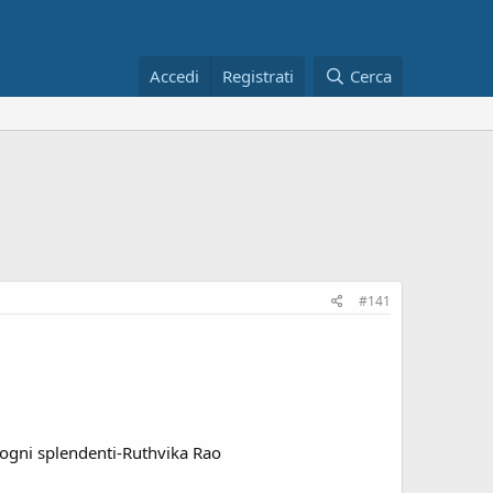
Accedi
Registrati
Cerca
#141
i sogni splendenti-Ruthvika Rao