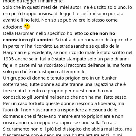
modo da leggerli finalmente.
Solo che in questi mesi dei miei autori ne è uscito solo uno, io
ero però troppo ansiosa di leggerli e così mi sono portata
avanti e li ho letti. Non so se può valere lo stesso come
adozione
Della Harpman nello specifico ho letto
Io che non ho
conosciuto gli uomini
. Si tratta di un romanzo distopico che
in parte mi ha ricordato La strada (anche se quello della
Harpman è precedente, se non ricordo male è stato scritto nel
1995 anche se in Italia è stato stampato solo un paio di anni
fa) e in parte mi ha ricordato Il racconto dell'ancella, ma forse
solo perché è un distopico al femminile.
Un gruppo di donne è tenuto prigioniero in un bunker
sotterraneo, tutte donne adulte tranne una ragazzina che è
forse nata lì dentro e proprio per questo non ha mai
conosciuto gli uomini nel senso che non ha mai fatto sesso.
Per un caso fortuito queste donne riescono a liberarsi, ma
fuori di lì non riusciranno a rispondere a nessuna delle
domande che si facevano mentre erano prigioniere e non
riusciranno mai neppure a capire se sono sulla Terra...
Sicuramente non è il più bel distopico che abbia mai letto, ma
francamente non è neppure una brutta lettura anzi, io mi