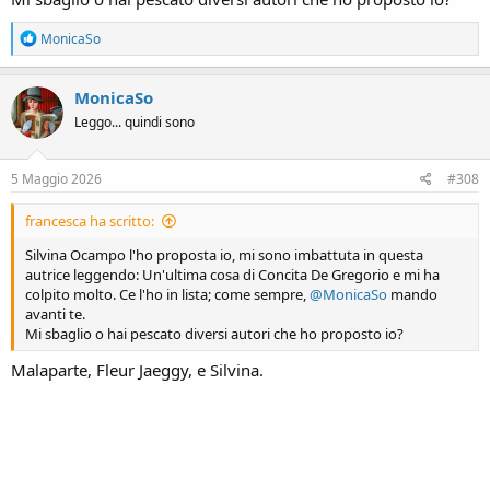
R
MonicaSo
e
a
c
MonicaSo
t
Leggo... quindi sono
i
o
n
s
5 Maggio 2026
#308
:
francesca ha scritto:
Silvina Ocampo l'ho proposta io, mi sono imbattuta in questa
autrice leggendo: Un'ultima cosa di Concita De Gregorio e mi ha
colpito molto. Ce l'ho in lista; come sempre,
@MonicaSo
mando
avanti te.
Mi sbaglio o hai pescato diversi autori che ho proposto io?
Malaparte, Fleur Jaeggy, e Silvina.