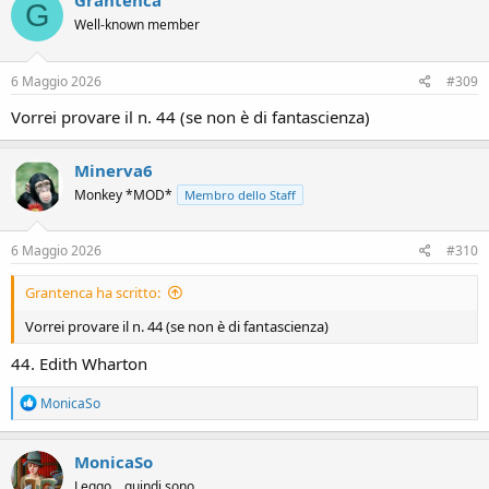
Grantenca
G
t
Well-known member
i
o
n
s
6 Maggio 2026
#309
:
Vorrei provare il n. 44 (se non è di fantascienza)
Minerva6
Monkey *MOD*
Membro dello Staff
6 Maggio 2026
#310
Grantenca ha scritto:
Vorrei provare il n. 44 (se non è di fantascienza)
44. Edith Wharton
R
MonicaSo
e
a
c
MonicaSo
t
Leggo... quindi sono
i