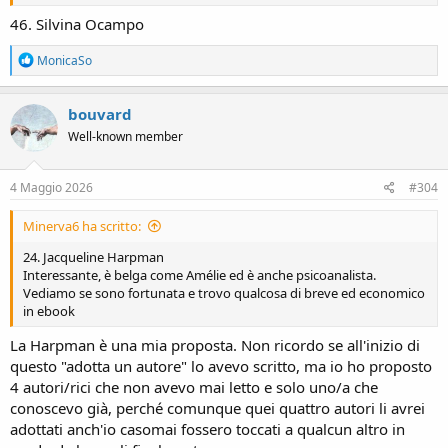
46. Silvina Ocampo
R
MonicaSo
e
a
c
bouvard
t
Well-known member
i
o
n
s
4 Maggio 2026
#304
:
Minerva6 ha scritto:
24. Jacqueline Harpman
Interessante, è belga come Amélie ed è anche psicoanalista.
Vediamo se sono fortunata e trovo qualcosa di breve ed economico
in ebook
La Harpman è una mia proposta. Non ricordo se all'inizio di
questo "adotta un autore" lo avevo scritto, ma io ho proposto
4 autori/rici che non avevo mai letto e solo uno/a che
conoscevo già, perché comunque quei quattro autori li avrei
adottati anch'io casomai fossero toccati a qualcun altro in