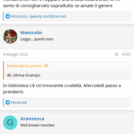
sento di consigliarvelo soprattutto se amate il genere
R
MonicaSo
,
qweedy
and
Minerva6
e
a
c
MonicaSo
t
Leggo... quindi sono
i
o
n
s
4 Maggio 2026
#305
:
Minerva6 ha scritto:
46. Silvina Ocampo
In biblioteca c'è Un'innocente crudeltà. Mercoledì passo a
prenderlo
R
Minerva6
e
a
c
Grantenca
G
t
Well-known member
i
o