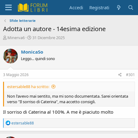
Accedi
Registrati
Sfide letterarie
Adotta un autore - 14esima edizione
C
D
Minerva6
31 Dicembre 2025
r
a
e
t
MonicaSo
a
a
Leggo... quindi sono
t
d
o
i
r
i
3 Maggio 2026
#301
e
n
D
i
estersable88 ha scritto:
i
z
s
i
Non l'avevo mai sentito, ma mi sono documentata. Sarei orientata
c
o
verso "Il sorriso di Caterina", ma accetto consigli.
u
s
Il sorriso di Caterina al 100%. A me è piaciuto molto
s
i
R
estersable88
o
e
n
a
e
c