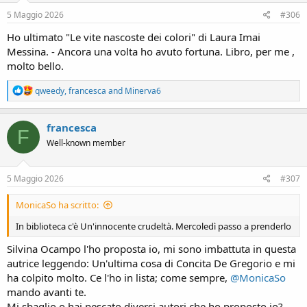
n
s
5 Maggio 2026
#306
:
Ho ultimato "Le vite nascoste dei colori" di Laura Imai
Messina. - Ancora una volta ho avuto fortuna. Libro, per me ,
molto bello.
R
qweedy
,
francesca
and
Minerva6
e
a
c
francesca
F
t
Well-known member
i
o
n
s
5 Maggio 2026
#307
:
MonicaSo ha scritto:
In biblioteca c'è Un'innocente crudeltà. Mercoledì passo a prenderlo
Silvina Ocampo l'ho proposta io, mi sono imbattuta in questa
autrice leggendo: Un'ultima cosa di Concita De Gregorio e mi
ha colpito molto. Ce l'ho in lista; come sempre,
@MonicaSo
mando avanti te.
Mi sbaglio o hai pescato diversi autori che ho proposto io?