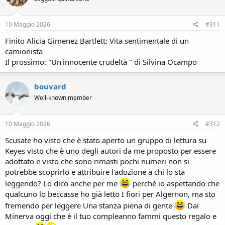
o
n
s
10 Maggio 2026
#311
:
Finito Alicia Gimenez Bartlett: Vita sentimentale di un
camionista
Il prossimo: "Un'innocente crudeltà " di Silvina Ocampo
bouvard
Well-known member
10 Maggio 2026
#312
Scusate ho visto che è stato aperto un gruppo di lettura su
Keyes visto che è uno degli autori da me proposto per essere
adottato e visto che sono rimasti pochi numeri non si
potrebbe scoprirlo e attribuire l'adozione a chi lo sta
leggendo? Lo dico anche per me
perché io aspettando che
qualcuno lo beccasse ho già letto I fiori per Algernon, ma sto
fremendo per leggere Una stanza piena di gente
Dai
Minerva oggi che è il tuo compleanno fammi questo regalo e