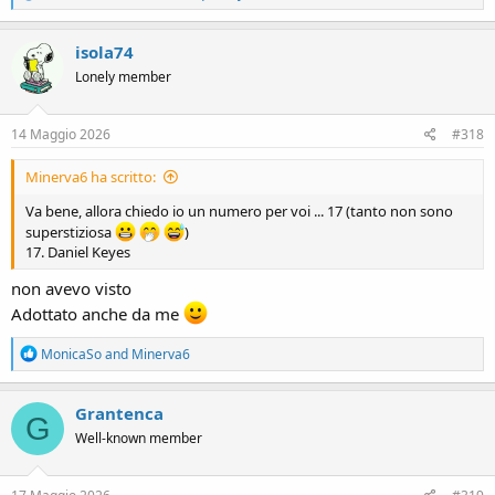
e
a
c
isola74
t
Lonely member
i
o
n
s
14 Maggio 2026
#318
:
Minerva6 ha scritto:
Va bene, allora chiedo io un numero per voi ... 17 (tanto non sono
superstiziosa
)
17. Daniel Keyes
non avevo visto
Adottato anche da me
R
MonicaSo
and
Minerva6
e
a
c
Grantenca
G
t
Well-known member
i
o
n
s