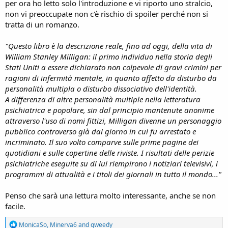
per ora ho letto solo l'introduzione e vi riporto uno stralcio,
non vi preoccupate non c'è rischio di spoiler perché non si
tratta di un romanzo.
"Questo libro è la descrizione reale, fino ad oggi, della vita di
William Stanley Milligan: il primo individuo nella storia degli
Stati Uniti a essere dichiarato non colpevole di gravi crimini per
ragioni di infermità mentale, in quanto affetto da disturbo da
personalità multipla o disturbo dissociativo dell'identità.
A differenza di altre personalità multiple nella letteratura
psichiatrica e popolare, sin dal principio mantenute anonime
attraverso l'uso di nomi fittizi, Milligan divenne un personaggio
pubblico controverso già dal giorno in cui fu arrestato e
incriminato. Il suo volto comparve sulle prime pagine dei
quotidiani e sulle copertine delle riviste. I risultati delle perizie
psichiatriche eseguite su di lui riempirono i notiziari televisivi, i
programmi di attualità e i titoli dei giornali in tutto il mondo..."
Penso che sarà una lettura molto interessante, anche se non
facile.
R
MonicaSo
,
Minerva6
and
qweedy