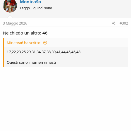
MonicaSo
t
Leggo... quindi sono
i
o
n
s
3 Maggio 2026
#302
:
Ne chiedo un altro: 46
Minerva6 ha scritto:
17,22,23,25,29,31,34,37,38,39,41,44,45,46,48
Questi sono i numeri rimasti