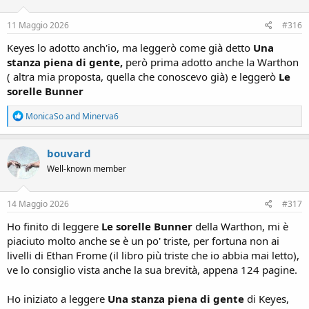
o
n
s
11 Maggio 2026
#316
:
Keyes lo adotto anch'io, ma leggerò come già detto
Una
stanza piena di gente,
però prima adotto anche la Warthon
( altra mia proposta, quella che conoscevo già) e leggerò
Le
sorelle Bunner
R
MonicaSo
and
Minerva6
e
a
c
bouvard
t
Well-known member
i
o
n
s
14 Maggio 2026
#317
:
Ho finito di leggere
Le sorelle Bunner
della Warthon, mi è
piaciuto molto anche se è un po' triste, per fortuna non ai
livelli di Ethan Frome (il libro più triste che io abbia mai letto),
ve lo consiglio vista anche la sua brevità, appena 124 pagine.
Ho iniziato a leggere
Una stanza piena di gente
di Keyes,