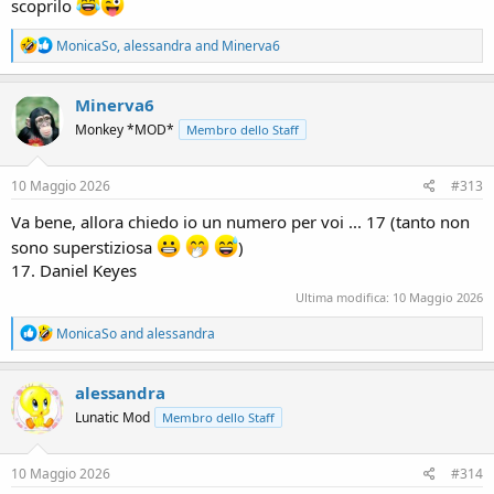
scoprilo
R
MonicaSo
,
alessandra
and
Minerva6
e
a
c
Minerva6
t
Monkey *MOD*
Membro dello Staff
i
o
n
s
10 Maggio 2026
#313
:
Va bene, allora chiedo io un numero per voi ... 17 (tanto non
sono superstiziosa
)
17. Daniel Keyes
Ultima modifica:
10 Maggio 2026
R
MonicaSo
and
alessandra
e
a
c
alessandra
t
Lunatic Mod
Membro dello Staff
i
o
n
s
10 Maggio 2026
#314
: