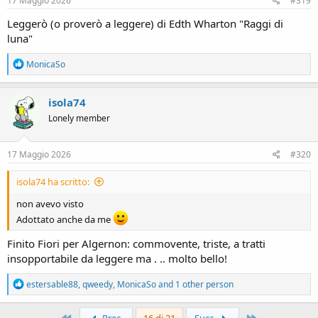
17 Maggio 2026
#319
:
Leggerò (o proverò a leggere) di Edth Wharton "Raggi di
luna"
R
MonicaSo
e
a
c
isola74
t
Lonely member
i
o
n
s
17 Maggio 2026
#320
:
isola74 ha scritto:
non avevo visto
Adottato anche da me
Finito Fiori per Algernon: commovente, triste, a tratti
insopportabile da leggere ma . .. molto bello!
R
estersable88
,
qweedy
,
MonicaSo
and 1 other person
e
a
c
Primo
Ultimo
Prec.
16 di 21
Succ.