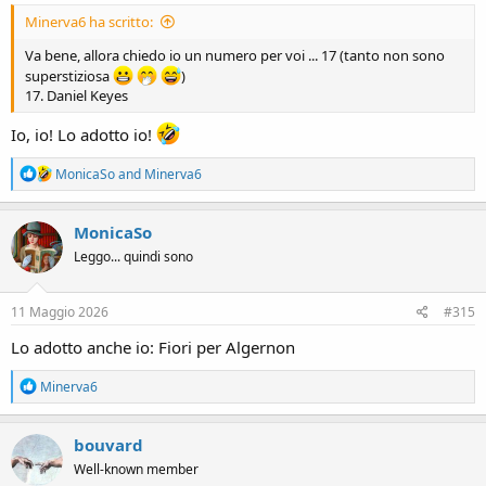
Minerva6 ha scritto:
Va bene, allora chiedo io un numero per voi ... 17 (tanto non sono
superstiziosa
)
17. Daniel Keyes
Io, io! Lo adotto io!
R
MonicaSo
and
Minerva6
e
a
c
MonicaSo
t
Leggo... quindi sono
i
o
n
s
11 Maggio 2026
#315
:
Lo adotto anche io: Fiori per Algernon
R
Minerva6
e
a
c
bouvard
t
Well-known member
i