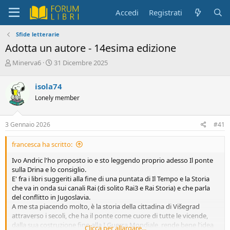
Accedi
Registrati
Sfide letterarie
Adotta un autore - 14esima edizione
C
D
Minerva6
31 Dicembre 2025
r
a
e
t
isola74
a
a
Lonely member
t
d
o
i
r
i
3 Gennaio 2026
#41
e
n
D
i
francesca ha scritto:
i
z
s
i
Ivo Andric l'ho proposto io e sto leggendo proprio adesso Il ponte
c
o
sulla Drina e lo consiglio.
u
E' fra i libri suggeriti alla fine di una puntata di Il Tempo e la Storia
s
che va in onda sui canali Rai (di solito Rai3 e Rai Storia) e che parla
s
del conflitto in Jugoslavia.
i
A me sta piacendo molto, è la storia della cittadina di Višegrad
o
attraverso i secoli, che ha il ponte come cuore di tutte le vicende,
n
dalla sua costruzione fino alla I Guerra Mondiale, rende bene l'idea
Clicca per allargare...
e