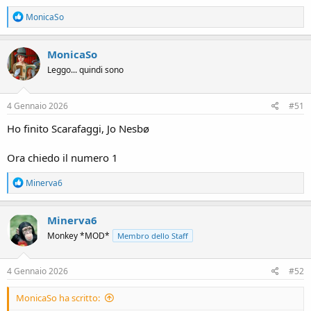
R
MonicaSo
e
a
c
MonicaSo
t
Leggo... quindi sono
i
o
n
s
4 Gennaio 2026
#51
:
Ho finito Scarafaggi, Jo Nesbø
Ora chiedo il numero 1
R
Minerva6
e
a
c
Minerva6
t
Monkey *MOD*
Membro dello Staff
i
o
n
s
4 Gennaio 2026
#52
:
MonicaSo ha scritto: