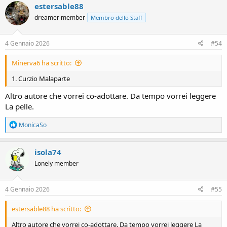
c
estersable88
t
dreamer member
Membro dello Staff
i
o
n
s
4 Gennaio 2026
#54
:
Minerva6 ha scritto:
1. Curzio Malaparte
Altro autore che vorrei co-adottare. Da tempo vorrei leggere
La pelle.
R
MonicaSo
e
a
c
isola74
t
Lonely member
i
o
n
s
4 Gennaio 2026
#55
:
estersable88 ha scritto:
Altro autore che vorrei co-adottare. Da tempo vorrei leggere La