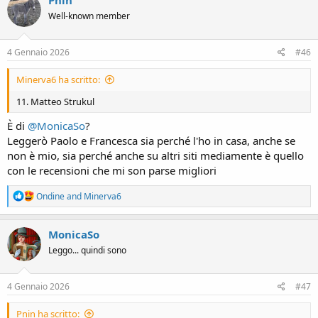
t
Well-known member
i
o
n
s
4 Gennaio 2026
#46
:
Minerva6 ha scritto:
11. Matteo Strukul
È di
@MonicaSo
?
Leggerò Paolo e Francesca sia perché l'ho in casa, anche se
non è mio, sia perché anche su altri siti mediamente è quello
con le recensioni che mi son parse migliori
R
Ondine
and
Minerva6
e
a
c
MonicaSo
t
Leggo... quindi sono
i
o
n
s
4 Gennaio 2026
#47
:
Pnin ha scritto: