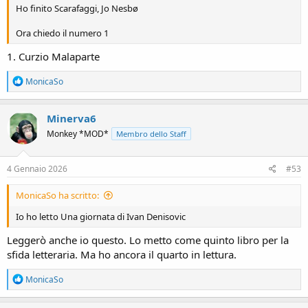
Ho finito Scarafaggi, Jo Nesbø
Ora chiedo il numero 1
1. Curzio Malaparte
R
MonicaSo
e
a
c
Minerva6
t
Monkey *MOD*
Membro dello Staff
i
o
n
s
4 Gennaio 2026
#53
:
MonicaSo ha scritto:
Io ho letto Una giornata di Ivan Denisovic
Leggerò anche io questo. Lo metto come quinto libro per la
sfida letteraria. Ma ho ancora il quarto in lettura.
R
MonicaSo
e
a