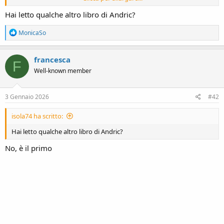
dell'intrico di popoli e culture che si incontrano in questa piccola
città attraverso il ponte.
Hai letto qualche altro libro di Andric?
R
MonicaSo
e
a
c
francesca
F
t
Well-known member
i
o
n
s
3 Gennaio 2026
#42
:
isola74 ha scritto:
Hai letto qualche altro libro di Andric?
No, è il primo