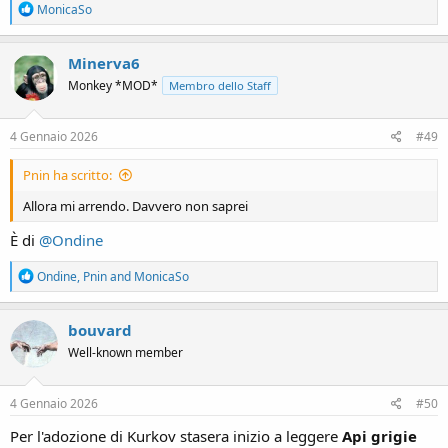
R
MonicaSo
e
a
c
Minerva6
t
Monkey *MOD*
Membro dello Staff
i
o
n
s
4 Gennaio 2026
#49
:
Pnin ha scritto:
Allora mi arrendo. Davvero non saprei
È di
@Ondine
R
Ondine
,
Pnin
and
MonicaSo
e
a
c
bouvard
t
Well-known member
i
o
n
s
4 Gennaio 2026
#50
:
Per l'adozione di Kurkov stasera inizio a leggere
Api grigie