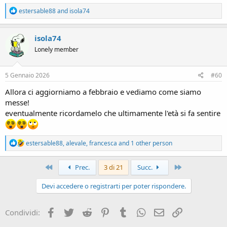
R
estersable88
and
isola74
e
a
c
isola74
t
Lonely member
i
o
n
s
5 Gennaio 2026
#60
:
Allora ci aggiorniamo a febbraio e vediamo come siamo
messe!
eventualmente ricordamelo che ultimamente l'età si fa sentire
R
estersable88
,
alevale
,
francesca
and 1 other person
e
a
c
Primo
Ultimo
Prec.
3 di 21
Succ.
t
i
Devi accedere o registrarti per poter rispondere.
o
n
s
Facebook
Twitter
Reddit
Pinterest
Tumblr
WhatsApp
e-mail
Link
Condividi:
: