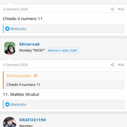
n
s
3 Gennaio 2026
#43
:
Chiedo il numero 11
R
MonicaSo
e
a
c
Minerva6
t
Monkey *MOD*
Membro dello Staff
i
o
n
s
3 Gennaio 2026
#44
:
Pnin ha scritto:
Chiedo il numero 11
11. Matteo Strukul
R
MonicaSo
e
a
c
KRATOS1190
t
Member
i