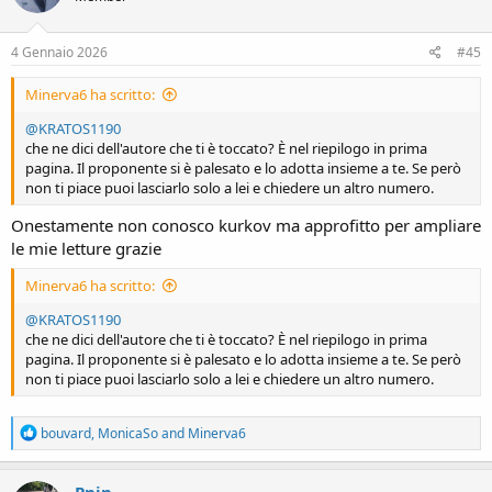
o
n
s
4 Gennaio 2026
#45
:
Minerva6 ha scritto:
@KRATOS1190
che ne dici dell'autore che ti è toccato? È nel riepilogo in prima
pagina. Il proponente si è palesato e lo adotta insieme a te. Se però
non ti piace puoi lasciarlo solo a lei e chiedere un altro numero.
Onestamente non conosco kurkov ma approfitto per ampliare
le mie letture grazie
Minerva6 ha scritto:
@KRATOS1190
che ne dici dell'autore che ti è toccato? È nel riepilogo in prima
pagina. Il proponente si è palesato e lo adotta insieme a te. Se però
non ti piace puoi lasciarlo solo a lei e chiedere un altro numero.
R
bouvard
,
MonicaSo
and
Minerva6
e
a
c
Pnin