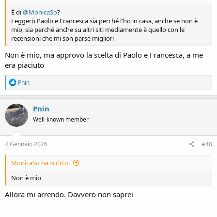
È di
@MonicaSo
?
Leggerò Paolo e Francesca sia perché l'ho in casa, anche se non è
mio, sia perché anche su altri siti mediamente è quello con le
recensioni che mi son parse migliori
Non è mio, ma approvo la scelta di Paolo e Francesca, a me
era piaciuto
R
Pnin
e
a
c
Pnin
t
Well-known member
i
o
n
s
4 Gennaio 2026
#48
:
MonicaSo ha scritto:
Non è mio
Allora mi arrendo. Davvero non saprei