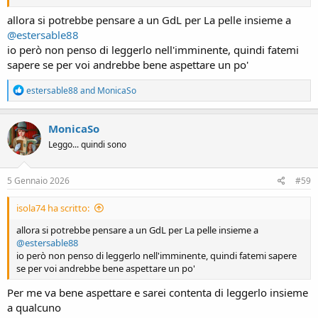
allora si potrebbe pensare a un GdL per La pelle insieme a
@estersable88
io però non penso di leggerlo nell'imminente, quindi fatemi
sapere se per voi andrebbe bene aspettare un po'
R
estersable88
and
MonicaSo
e
a
c
MonicaSo
t
Leggo... quindi sono
i
o
n
s
5 Gennaio 2026
#59
:
isola74 ha scritto:
allora si potrebbe pensare a un GdL per La pelle insieme a
@estersable88
io però non penso di leggerlo nell'imminente, quindi fatemi sapere
se per voi andrebbe bene aspettare un po'
Per me va bene aspettare e sarei contenta di leggerlo insieme
a qualcuno