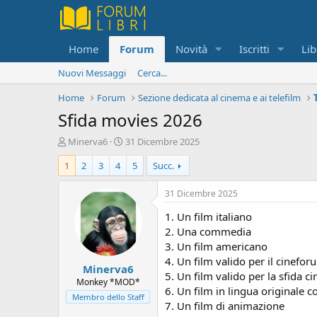
Home
Forum
Novità
Iscritti
Lib
Nuovi Messaggi
Cerca...
Home
Forum
Sezione dedicata al cinema e ai telefilm
Sfida movies 2026
C
D
Minerva6
31 Dicembre 2025
r
a
1
2
3
4
5
Succ.
e
t
a
a
t
d
31 Dicembre 2025
o
i
1. Un film italiano
r
i
e
n
2. Una commedia
D
i
3. Un film americano
i
z
4. Un film valido per il cinefor
Minerva6
s
i
5. Un film valido per la sfida c
c
o
Monkey *MOD*
6. Un film in lingua originale co
u
Membro dello Staff
7. Un film di animazione
s