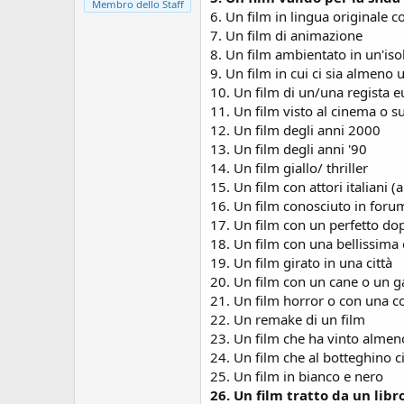
Membro dello Staff
6. Un film in lingua originale co
7. Un film di animazione
8. Un film ambientato in un'iso
9. Un film in cui ci sia almeno 
10. Un film di un/una regista 
11. Un film visto al cinema o s
12. Un film degli anni 2000
13. Un film degli anni '90
14. Un film giallo/ thriller
15. Un film con attori italiani 
16. Un film conosciuto in foru
17. Un film con un perfetto do
18. Un film con una bellissima
19. Un film girato in una città
20. Un film con un cane o un g
21. Un film horror o con una
22. Un remake di un film
23. Un film che ha vinto alme
24. Un film che al botteghino c
25. Un film in bianco e nero
26. Un film tratto da un libr