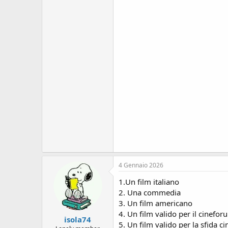
4 Gennaio 2026
1.
Un film italiano
2. Una commedia
3. Un film americano
4. Un film valido per il cinefor
isola74
5. Un film valido per la sfida c