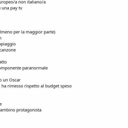
europeo/a non italiano/a
u una pay tv
(almeno per la maggior parte)
m
ppiaggio
 canzone
atto
 componente paranormale
no un Oscar
i ha rimesso rispetto al budget speso
e
bambino protagonista