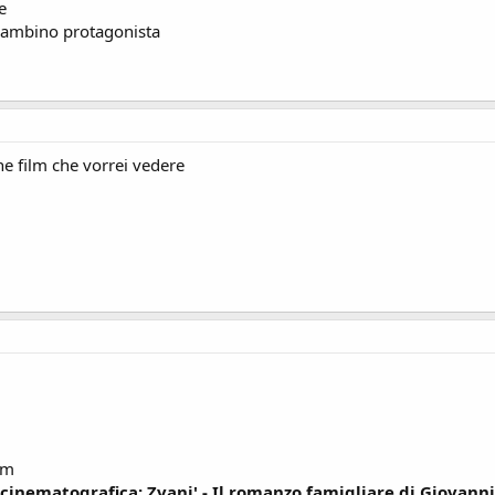
e
bambino protagonista
he film che vorrei vedere
um
a cinematografica: Zvani' - Il romanzo famigliare di Giovanni