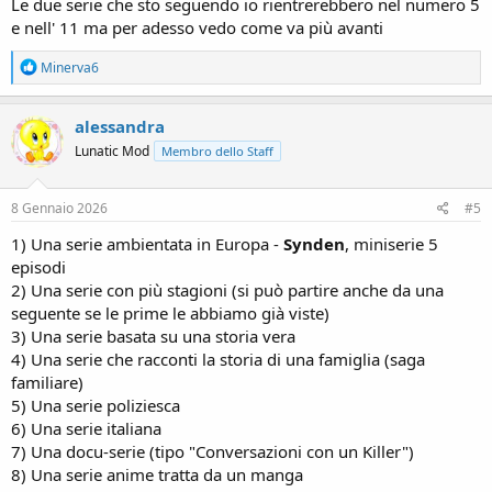
Le due serie che sto seguendo io rientrerebbero nel numero 5
e nell' 11 ma per adesso vedo come va più avanti
R
Minerva6
e
a
c
alessandra
t
Lunatic Mod
Membro dello Staff
i
o
n
s
8 Gennaio 2026
#5
:
1) Una serie ambientata in Europa -
Synden
, miniserie 5
episodi
2) Una serie con più stagioni (si può partire anche da una
seguente se le prime le abbiamo già viste)
3) Una serie basata su una storia vera
4) Una serie che racconti la storia di una famiglia (saga
familiare)
5) Una serie poliziesca
6) Una serie italiana
7) Una docu-serie (tipo "Conversazioni con un Killer")
8) Una serie anime tratta da un manga