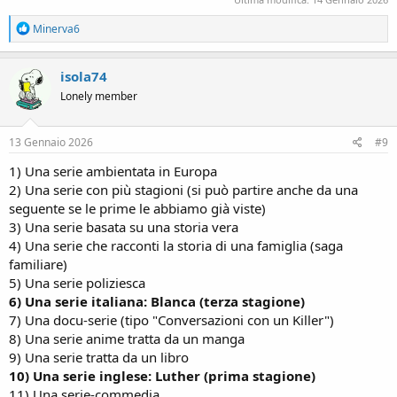
R
Minerva6
e
a
c
isola74
t
Lonely member
i
o
n
s
13 Gennaio 2026
#9
:
1) Una serie ambientata in Europa
2) Una serie con più stagioni (si può partire anche da una
seguente se le prime le abbiamo già viste)
3) Una serie basata su una storia vera
4) Una serie che racconti la storia di una famiglia (saga
familiare)
5) Una serie poliziesca
6) Una serie italiana: Blanca (terza stagione)
7) Una docu-serie (tipo "Conversazioni con un Killer")
8) Una serie anime tratta da un manga
9) Una serie tratta da un libro
10) Una serie inglese: Luther (prima stagione)
11) Una serie-commedia