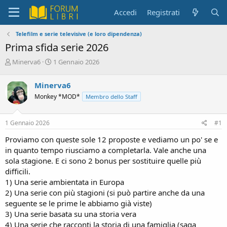
Accedi
Registrati
Telefilm e serie televisive (e loro dipendenza)
Prima sfida serie 2026
C
D
Minerva6
1 Gennaio 2026
r
a
e
t
Minerva6
a
a
Monkey *MOD*
Membro dello Staff
t
d
o
i
r
i
1 Gennaio 2026
#1
e
n
D
i
Proviamo con queste sole 12 proposte e vediamo un po' se e
i
z
in quanto tempo riusciamo a completarla. Vale anche una
s
i
sola stagione. E ci sono 2 bonus per sostituire quelle più
c
o
difficili.
u
s
1) Una serie ambientata in Europa
s
2) Una serie con più stagioni (si può partire anche da una
i
seguente se le prime le abbiamo già viste)
o
3) Una serie basata su una storia vera
n
4) Una serie che racconti la storia di una famiglia (saga
e