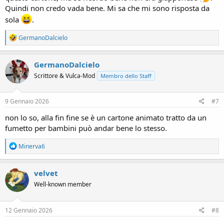
Quindi non credo vada bene. Mi sa che mi sono risposta da
sola
.
R
GermanoDalcielo
e
a
c
GermanoDalcielo
t
Scrittore & Vulca-Mod
Membro dello Staff
i
o
n
s
9 Gennaio 2026
#7
:
non lo so, alla fin fine se è un cartone animato tratto da un
fumetto per bambini può andar bene lo stesso.
R
Minerva6
e
a
c
velvet
t
Well-known member
i
o
n
s
12 Gennaio 2026
#8
: