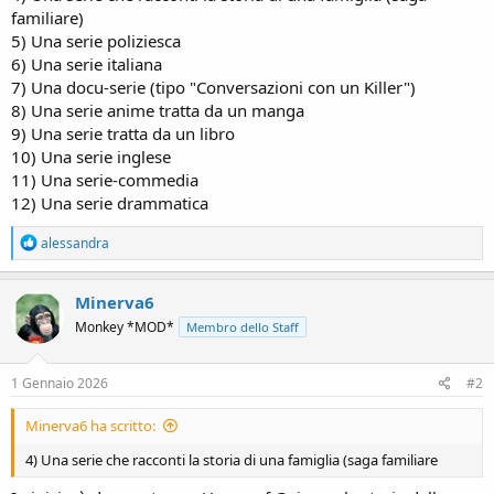
familiare)
5) Una serie poliziesca
6) Una serie italiana
7) Una docu-serie (tipo "Conversazioni con un Killer")
8) Una serie anime tratta da un manga
9) Una serie tratta da un libro
10) Una serie inglese
11) Una serie-commedia
12) Una serie drammatica
R
alessandra
e
a
c
Minerva6
t
Monkey *MOD*
Membro dello Staff
i
o
n
s
1 Gennaio 2026
#2
:
Minerva6 ha scritto:
4) Una serie che racconti la storia di una famiglia (saga familiare