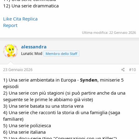
12) Una serie drammatica
Like
Cita
Replica
Report
Ultima modifica:
22 Gennaio 2026
alessandra
Lunatic Mod
Membro dello Staff
23 Gennaio 2026
#10
1) Una serie ambientata in Europa -
Synden
, miniserie 5
episodi
2) Una serie con più stagioni (si può partire anche da una
seguente se le prime le abbiamo già viste)
3) Una serie basata su una storia vera
4) Una serie che racconti la storia di una famiglia (saga
familiare)
5) Una serie poliziesca
6) Una serie italiana
7) Una docu-serie (tipo "Conversazioni con un Killer")