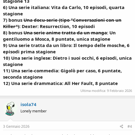
stagione 13
6) Una serie italiana: Vita da Carlo, 10 episodi, quarta
stagione
7)
bonus
Una docu-serie (tipo "Conversazioni con un
Killer")
: Dexter: Resurrection, 10 episodi
8) bonus
Una serie anime tratta da un manga
: Un
gentiluomo a Mosca, 8 puntate, unica stagione
9) Una serie tratta da un libro: Il tempo delle mosche, 6
episodi prima stagione
10) Una serie inglese: Dietro i suoi occhi, 6 episodi, unica
stagione
11) Una serie-commedia: Gigolò per caso, 6 puntate,
seconda stagione
12) Una serie drammatica: All Her Fault, 8 puntate
Ultima modifica:
9 Febbraio 2026
isola74
Lonely member
3 Gennaio 2026
#4