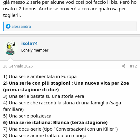
già messo 2 serie per alcune voci così poi faccio il bis. Però ho
usato i 2 bonus. Anche se proverò a cercare qualcosa per
toglierli.
R
alessandra
e
a
c
isola74
t
Lonely member
i
o
n
s
28 Gennaio 2026
#12
:
1) Una serie ambientata in Europa
2) Una serie con più stagioni : Una nuova vita per Zoe
(prima stagione di due)
3) Una serie basata su una storia vera
4) Una serie che racconti la storia di una famiglia (saga
familiare)
5) Una serie poliziesca
6) Una serie italiana: Blanca (terza stagione)
7) Una docu-serie (tipo "Conversazioni con un Killer")
8) Una serie anime tratta da un manga