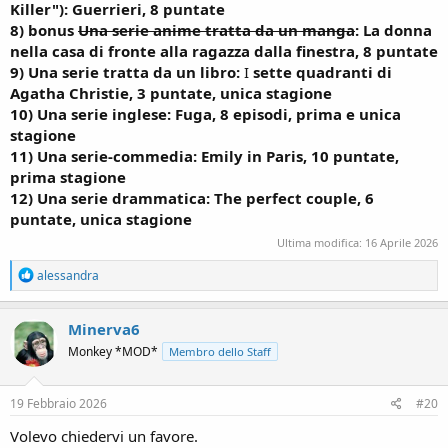
Killer"): Guerrieri, 8 puntate
8) bonus
Una serie anime tratta da un manga
: La donna
nella casa di fronte alla ragazza dalla finestra, 8 puntate
9) Una serie tratta da un libro:
I
sette quadranti di
Agatha Christie, 3 puntate, unica stagione
10) Una serie inglese:
Fuga, 8 episodi, prima e unica
stagione
11) Una serie-commedia: Emily in Paris, 10 puntate,
prima stagione
12) Una serie drammatica: The perfect couple, 6
puntate, unica stagione
Ultima modifica:
16 Aprile 2026
R
alessandra
e
a
c
Minerva6
t
Monkey *MOD*
Membro dello Staff
i
o
n
s
19 Febbraio 2026
#20
:
Volevo chiedervi un favore.