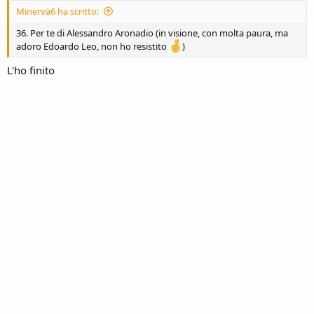
n
Minerva6 ha scritto:
e
36. Per te di Alessandro Aronadio (in visione, con molta paura, ma
adoro Edoardo Leo, non ho resistito
)
L'ho finito