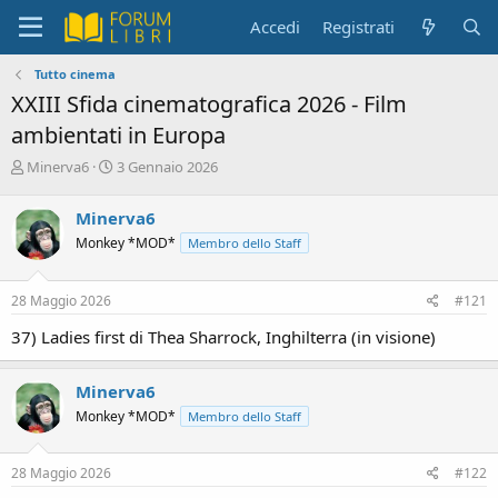
Accedi
Registrati
Tutto cinema
XXIII Sfida cinematografica 2026 - Film
ambientati in Europa
C
D
Minerva6
3 Gennaio 2026
r
a
e
t
Minerva6
a
a
Monkey *MOD*
Membro dello Staff
t
d
o
i
r
i
28 Maggio 2026
#121
e
n
D
i
37) Ladies first di Thea Sharrock, Inghilterra (in visione)
i
z
s
i
c
o
Minerva6
u
Monkey *MOD*
Membro dello Staff
s
s
i
28 Maggio 2026
#122
o