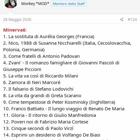
Monkey *MOD*
Membro dello Staff
28 Maggio 2026
#124
Minerva6
:
1. La sostituta di Aurélia Georges (Francia)
2. Nico, 1988 di Susanna Nicchiarelli (Italia, Cecoslovacchia,
Polonia, Germania)
3. Come fratelli di Antonio Padovan
4. Zvani' - Il romanzo famigliare di Giovanni Pascoli di
Giuseppe Piccioni
5. La vita va così di Riccardo Milani
6. Zamora di Neri Marcoré
7. Il falsario di Stefano Lodovichi
8. La vita da grandi di Greta Scarano
9. Cime tempestose di Peter Kosminsky (Inghilterra)
10. Franco Battiato - Il lungo viaggio di Renato De Maria
11. Gloria - Il ritorno di Giulio Manfredonia
12. Poveri noi di Fabrizio Maria Cortese
13. Cinque secondi di Paolo Virzì
14. Esprimi un desiderio di Volfango De Biasi