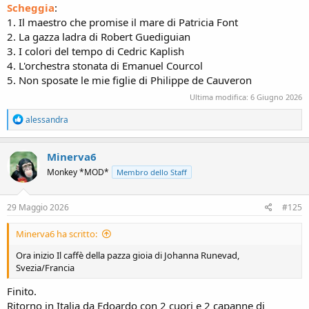
Scheggia
:
1. Il maestro che promise il mare di Patricia Font
2. La gazza ladra di Robert Guediguian
3. I colori del tempo di Cedric Kaplish
4. L'orchestra stonata di Emanuel Courcol
5. Non sposate le mie figlie di Philippe de Cauveron
Ultima modifica:
6 Giugno 2026
R
alessandra
e
a
c
Minerva6
t
Monkey *MOD*
Membro dello Staff
i
o
n
s
29 Maggio 2026
#125
:
Minerva6 ha scritto:
Ora inizio Il caffè della pazza gioia di Johanna Runevad,
Svezia/Francia
Finito.
Ritorno in Italia da Edoardo con 2 cuori e 2 capanne di