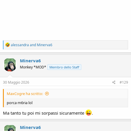
R
alessandra
and
Minerva6
e
a
c
Minerva6
t
Monkey *MOD*
Membro dello Staff
i
o
n
s
30 Maggio 2026
#129
:
MaxCogre ha scritto:
porca m6ria lol
Ma tanto tu poi mi sorpassi sicuramente
.
Minerva6