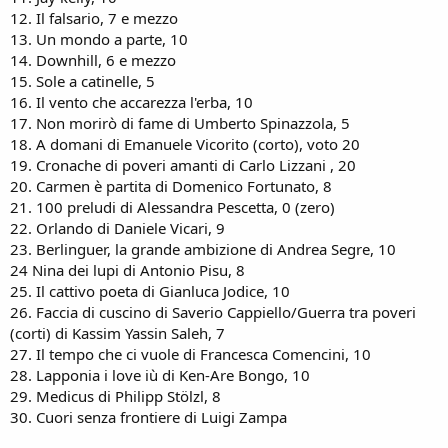
12. Il falsario, 7 e mezzo
13. Un mondo a parte, 10
14. Downhill, 6 e mezzo
15. Sole a catinelle, 5
16. Il vento che accarezza l'erba, 10
17. Non morirò di fame di Umberto Spinazzola, 5
18. A domani di Emanuele Vicorito (corto), voto 20
19. Cronache di poveri amanti di Carlo Lizzani , 20
20. Carmen è partita di Domenico Fortunato, 8
21. 100 preludi di Alessandra Pescetta, 0 (zero)
22. Orlando di Daniele Vicari, 9
23. Berlinguer, la grande ambizione di Andrea Segre, 10
24 Nina dei lupi di Antonio Pisu, 8
25. Il cattivo poeta di Gianluca Jodice, 10
26. Faccia di cuscino di Saverio Cappiello/Guerra tra poveri
(corti) di Kassim Yassin Saleh, 7
27. Il tempo che ci vuole di Francesca Comencini, 10
28. Lapponia i love iù di Ken-Are Bongo, 10
29. Medicus di Philipp Stölzl, 8
30. Cuori senza frontiere di Luigi Zampa