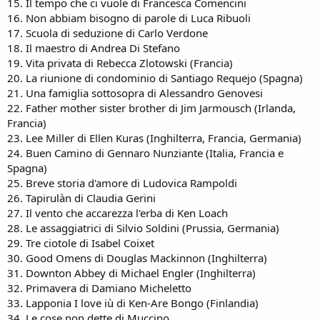
15. Il tempo che ci vuole di Francesca Comencini
16. Non abbiam bisogno di parole di Luca Ribuoli
17. Scuola di seduzione di Carlo Verdone
18. Il maestro di Andrea Di Stefano
19. Vita privata di Rebecca Zlotowski (Francia)
20. La riunione di condominio di Santiago Requejo (Spagna)
21. Una famiglia sottosopra di Alessandro Genovesi
22. Father mother sister brother di Jim Jarmousch (Irlanda,
Francia)
23. Lee Miller di Ellen Kuras (Inghilterra, Francia, Germania)
24. Buen Camino di Gennaro Nunziante (Italia, Francia e
Spagna)
25. Breve storia d'amore di Ludovica Rampoldi
26. Tapirulàn di Claudia Gerini
27. Il vento che accarezza l'erba di Ken Loach
28. Le assaggiatrici di Silvio Soldini (Prussia, Germania)
29. Tre ciotole di Isabel Coixet
30. Good Omens di Douglas Mackinnon (Inghilterra)
31. Downton Abbey di Michael Engler (Inghilterra)
32. Primavera di Damiano Micheletto
33. Lapponia I love iù di Ken-Are Bongo (Finlandia)
34. Le cose non dette di Muccino