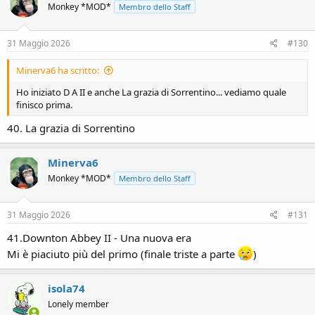
Monkey *MOD*
Membro dello Staff
31 Maggio 2026
#130
Minerva6 ha scritto:
Ho iniziato D A II e anche La grazia di Sorrentino... vediamo quale
finisco prima.
40. La grazia di Sorrentino
Minerva6
Monkey *MOD*
Membro dello Staff
31 Maggio 2026
#131
41.Downton Abbey II - Una nuova era
Mi è piaciuto più del primo (finale triste a parte
)
isola74
Lonely member