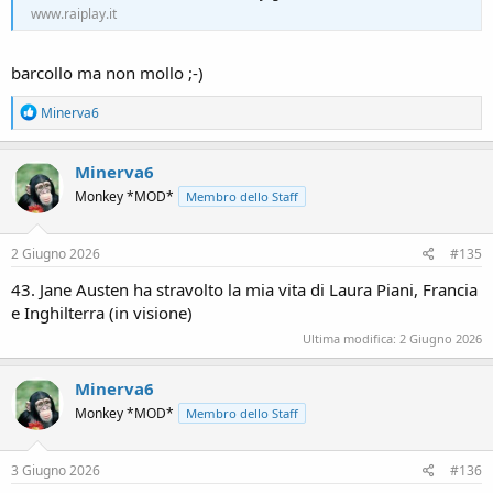
www.raiplay.it
barcollo ma non mollo ;-)
R
Minerva6
e
a
c
Minerva6
t
Monkey *MOD*
Membro dello Staff
i
o
n
s
2 Giugno 2026
#135
:
43. Jane Austen ha stravolto la mia vita di Laura Piani, Francia
e Inghilterra (in visione)
Ultima modifica:
2 Giugno 2026
Minerva6
Monkey *MOD*
Membro dello Staff
3 Giugno 2026
#136