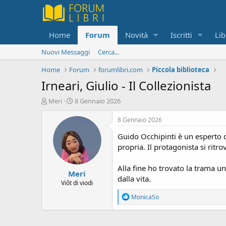
Home
Forum
Novità
Iscritti
Lib
Nuovi Messaggi
Cerca...
Home
Forum
forumlibri.com
Piccola biblioteca
Irneari, Giulio - Il Collezionista
C
D
Meri
8 Gennaio 2026
r
a
e
t
8 Gennaio 2026
a
a
Guido Occhipinti è un esperto d
t
d
o
i
propria. Il protagonista si ritr
r
i
e
n
Alla fine ho trovato la trama u
Meri
D
i
dalla vita.
i
z
Viôt di viodi
s
i
R
MonicaSo
c
o
e
u
a
s
c