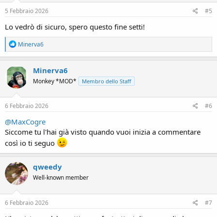
n
s
5 Febbraio 2026
#5
:
Lo vedrò di sicuro, spero questo fine setti!
R
Minerva6
e
a
c
Minerva6
t
Monkey *MOD*
Membro dello Staff
i
o
n
s
6 Febbraio 2026
#6
:
@MaxCogre
Siccome tu l'hai già visto quando vuoi inizia a commentare
così io ti seguo
qweedy
Well-known member
6 Febbraio 2026
#7