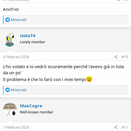
:
Anch'io!
R
Minerva6
e
a
c
isola74
t
Lonely member
i
o
n
s
6 Febbraio 2026
#10
:
L'ho votato e lo vedrò sicuramente perché l'avevo già in lista
da un po'
Il problema è che lo farò con i miei tempi
R
Minerva6
e
a
c
MaxCogre
t
Well-known member
i
o
n
s
7 Febbraio 2026
#11