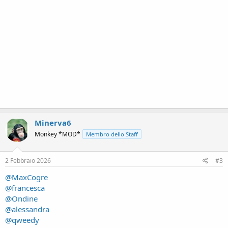
Minerva6
Monkey *MOD*
Membro dello Staff
2 Febbraio 2026
#3
@MaxCogre
@francesca
@Ondine
@alessandra
@qweedy