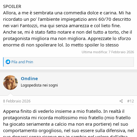
:
SPOILER
Allora, a me è sembrata una commedia dolce e carina. Mi ha
ricordato un po' l'ambiente impiegatizio anni 60/70 descritto
nei vari Fantozzi, ma qui senza amarezza e col lieto fine.
Anche se, mi è stato fatto notare e non del tutto a torto, che il
protagonista migliora ma non migliora. Apprezzate lo sforzo
enorme di non spoilerare lol. Io metto spoiler lo stesso
Ultima modifica:
7 Febbraio 2026
R
Pila
and
Pnin
e
a
c
Ondine
t
Logopedista nei sogni
i
o
n
s
8 Febbraio 2026
#12
:
Appena finito di vederlo insieme a mio fratello. In realtà il
protagonista mi ricorda moltissimo mio fratello (mio fratello
ha giocato seriamente a calcio ma non era portiere) nel suo
comportamento orgoglioso, nel suo essere sulla difensiva, nel
suo donarsi senza riserve ma in cambio nel volere dall'altra