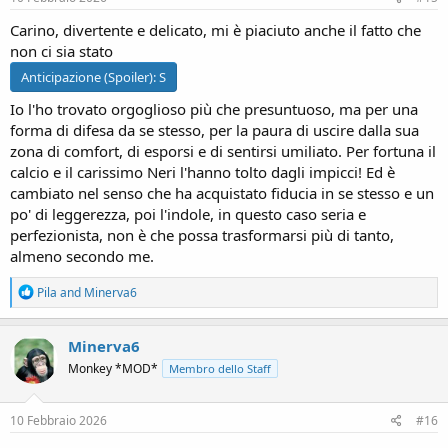
:
Carino, divertente e delicato, mi è piaciuto anche il fatto che
non ci sia stato
Anticipazione (Spoiler):
S
Io l'ho trovato orgoglioso più che presuntuoso, ma per una
forma di difesa da se stesso, per la paura di uscire dalla sua
zona di comfort, di esporsi e di sentirsi umiliato. Per fortuna il
calcio e il carissimo Neri l'hanno tolto dagli impicci! Ed è
cambiato nel senso che ha acquistato fiducia in se stesso e un
po' di leggerezza, poi l'indole, in questo caso seria e
perfezionista, non è che possa trasformarsi più di tanto,
almeno secondo me.
R
Pila
and
Minerva6
e
a
c
Minerva6
t
Monkey *MOD*
Membro dello Staff
i
o
n
s
10 Febbraio 2026
#16
: