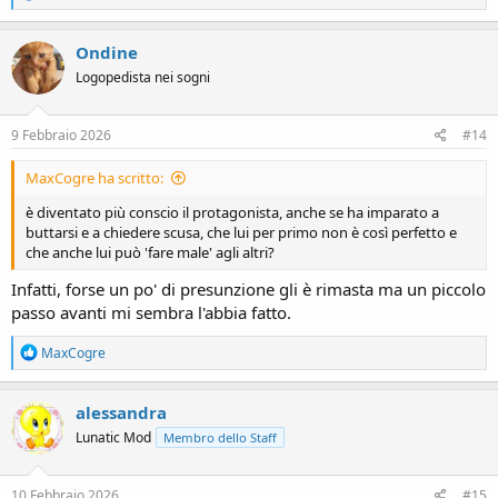
e
a
c
Ondine
t
Logopedista nei sogni
i
o
n
s
9 Febbraio 2026
#14
:
MaxCogre ha scritto:
è diventato più conscio il protagonista, anche se ha imparato a
buttarsi e a chiedere scusa, che lui per primo non è così perfetto e
che anche lui può 'fare male' agli altri?
Infatti, forse un po' di presunzione gli è rimasta ma un piccolo
passo avanti mi sembra l'abbia fatto.
R
MaxCogre
e
a
c
alessandra
t
Lunatic Mod
Membro dello Staff
i
o
n
s
10 Febbraio 2026
#15