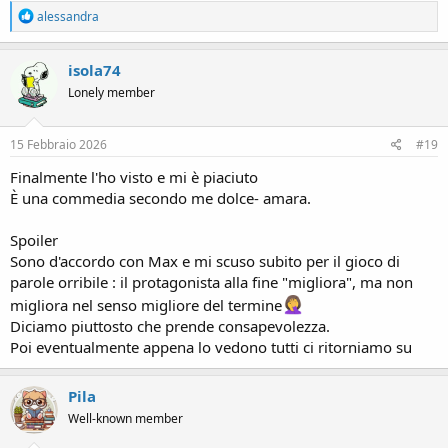
R
alessandra
e
a
c
isola74
t
Lonely member
i
o
n
s
15 Febbraio 2026
#19
:
Finalmente l'ho visto e mi è piaciuto
È una commedia secondo me dolce- amara.
Spoiler
Sono d'accordo con Max e mi scuso subito per il gioco di
parole orribile : il protagonista alla fine "migliora", ma non
migliora nel senso migliore del termine
Diciamo piuttosto che prende consapevolezza.
Poi eventualmente appena lo vedono tutti ci ritorniamo su
Pila
Well-known member