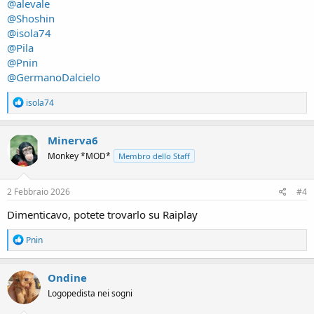
@alevale
@Shoshin
@isola74
@Pila
@Pnin
@GermanoDalcielo
R
isola74
e
a
c
Minerva6
t
Monkey *MOD*
Membro dello Staff
i
o
n
s
2 Febbraio 2026
#4
:
Dimenticavo, potete trovarlo su Raiplay
R
Pnin
e
a
c
Ondine
t
Logopedista nei sogni
i
o