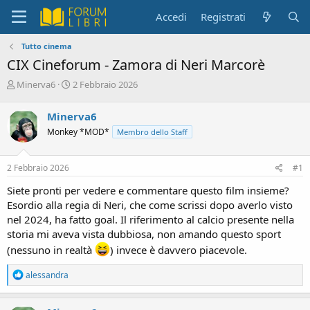
Accedi
Registrati
Tutto cinema
CIX Cineforum - Zamora di Neri Marcorè
C
D
Minerva6
2 Febbraio 2026
r
a
e
t
Minerva6
a
a
Monkey *MOD*
Membro dello Staff
t
d
o
i
r
i
2 Febbraio 2026
#1
e
n
D
i
Siete pronti per vedere e commentare questo film insieme?
i
z
Esordio alla regia di Neri, che come scrissi dopo averlo visto
s
i
nel 2024, ha fatto goal. Il riferimento al calcio presente nella
c
o
storia mi aveva vista dubbiosa, non amando questo sport
u
s
(nessuno in realtà
) invece è davvero piacevole.
s
i
R
alessandra
o
e
n
a
c
e