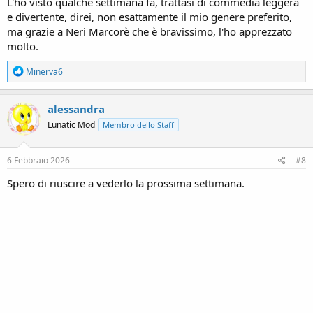
L'ho visto qualche settimana fa, trattasi di commedia leggera
e divertente, direi, non esattamente il mio genere preferito,
ma grazie a Neri Marcorè che è bravissimo, l'ho apprezzato
molto.
R
Minerva6
e
a
c
alessandra
t
Lunatic Mod
Membro dello Staff
i
o
n
s
6 Febbraio 2026
#8
:
Spero di riuscire a vederlo la prossima settimana.