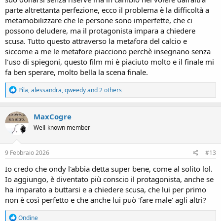
parte altrettanta perfezione, ecco il problema è la difficoltà a
metamobilizzare che le persone sono imperfette, che ci
possono deludere, ma il protagonista impara a chiedere
scusa. Tutto questo attraverso la metafora del calcio e
siccome a me le metafore piacciono perchè insegnano senza
l'uso di spiegoni, questo film mi è piaciuto molto e il finale mi
fa ben sperare, molto bella la scena finale.
R
Pila
,
alessandra
,
qweedy
and 2 others
e
a
c
MaxCogre
t
Well-known member
i
o
n
s
9 Febbraio 2026
#13
:
Io credo che ondy l'abbia detta super bene, come al solito lol.
Io aggiungo, è diventato più conscio il protagonista, anche se
ha imparato a buttarsi e a chiedere scusa, che lui per primo
non è così perfetto e che anche lui può 'fare male' agli altri?
R
Ondine