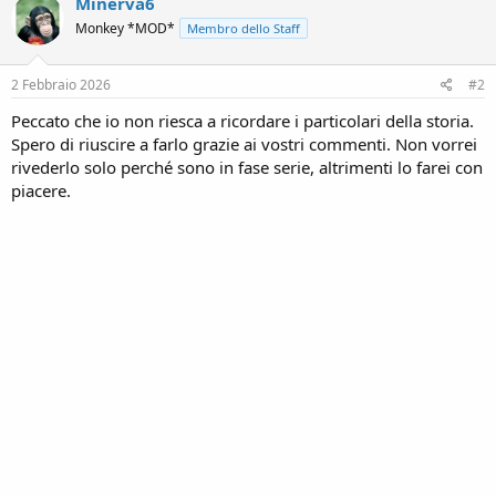
Minerva6
t
Monkey *MOD*
Membro dello Staff
i
o
n
s
2 Febbraio 2026
#2
:
Peccato che io non riesca a ricordare i particolari della storia.
Spero di riuscire a farlo grazie ai vostri commenti. Non vorrei
rivederlo solo perché sono in fase serie, altrimenti lo farei con
piacere.