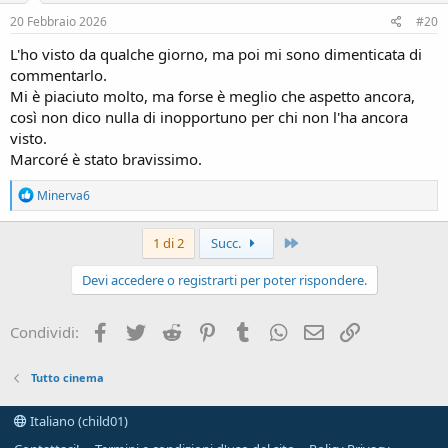
20 Febbraio 2026
#20
L'ho visto da qualche giorno, ma poi mi sono dimenticata di
commentarlo.
Mi è piaciuto molto, ma forse è meglio che aspetto ancora,
così non dico nulla di inopportuno per chi non l'ha ancora
visto.
Marcoré è stato bravissimo.
R
Minerva6
e
a
c
Ultimo
1 di 2
Succ.
t
i
Devi accedere o registrarti per poter rispondere.
o
n
s
Facebook
Twitter
Reddit
Pinterest
Tumblr
WhatsApp
e-mail
Link
Condividi:
:
Tutto cinema
Italiano (child01)