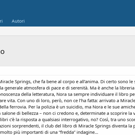
ri
Autori
to
 Miracle Springs, che fa bene al corpo e all’anima. Di certo sono l
la generale atmosfera di pace e di serenità. Ma è anche la libreria
oscenza della letteratura, Nora sa sempre individuare il libro perf
are vita. Con uno di loro, però, non ce l’ha fatta: arrivato a Mira
ella ferrovia. Per la polizia è un suicidio, ma Nora e le sue amich
n salone di bellezza – non ci credono e, determinate a scoprire la 
ibri c’è la risposta a qualsiasi interrogativo, no? Così, tra uno sco
ioni sorprendenti, il club del libro di Miracle Springs diventa la p
o molto più importanti di una “fredda” indagine…