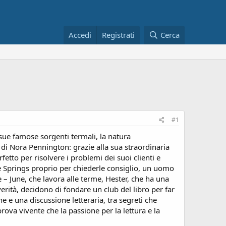
Accedi
Registrati
Cerca
#1
e sue famose sorgenti termali, la natura
 di Nora Pennington: grazie alla sua straordinaria
etto per risolvere i problemi dei suoi clienti e
cle Springs proprio per chiederle consiglio, un uomo
e – June, che lavora alle terme, Hester, che ha una
verità, decidono di fondare un club del libro per far
ne e una discussione letteraria, tra segreti che
rova vivente che la passione per la lettura e la