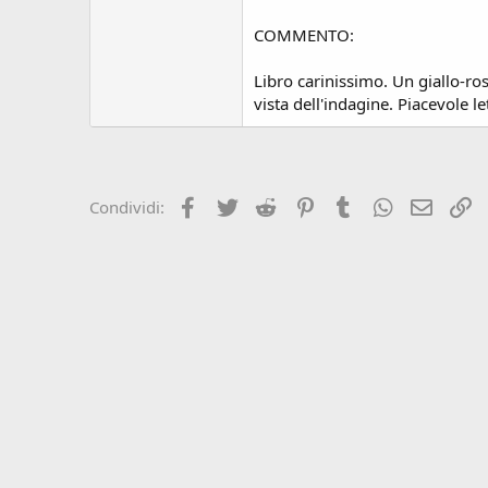
s
i
COMMENTO:
o
n
Libro carinissimo. Un giallo-ro
e
vista dell'indagine. Piacevole l
Facebook
Twitter
Reddit
Pinterest
Tumblr
WhatsApp
e-mail
L
Condividi: