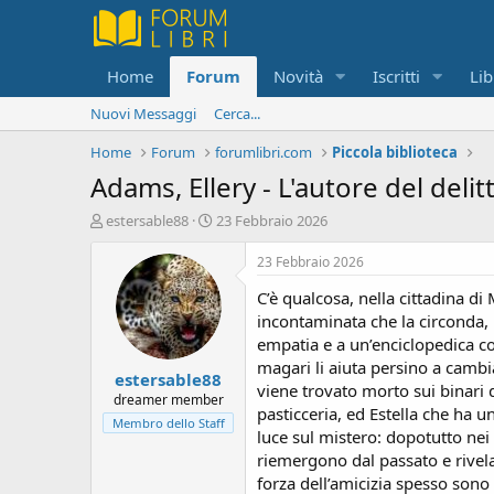
Home
Forum
Novità
Iscritti
Lib
Nuovi Messaggi
Cerca...
Home
Forum
forumlibri.com
Piccola biblioteca
Adams, Ellery - L'autore del delit
C
D
estersable88
23 Febbraio 2026
r
a
e
t
23 Febbraio 2026
a
a
C’è qualcosa, nella cittadina di
t
d
o
i
incontaminata che la circonda, 
r
i
empatia e a un’enciclopedica con
e
n
magari li aiuta persino a cambi
estersable88
D
i
viene trovato morto sui binari d
i
z
dreamer member
pasticceria, ed Estella che ha u
s
i
Membro dello Staff
luce sul mistero: dopotutto nei l
c
o
u
riemergono dal passato e rivelaz
s
forza dell’amicizia spesso son