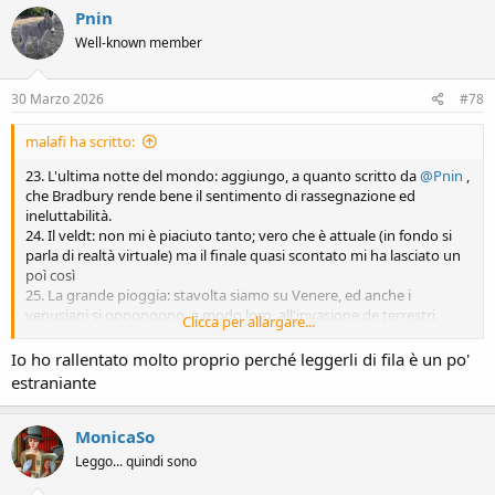
c
Pnin
t
Well-known member
i
o
n
s
30 Marzo 2026
#78
:
malafi ha scritto:
23. L'ultima notte del mondo: aggiungo, a quanto scritto da
@Pnin
,
che Bradbury rende bene il sentimento di rassegnazione ed
ineluttabilità.
24. Il veldt: non mi è piaciuto tanto; vero che è attuale (in fondo si
parla di realtà virtuale) ma il finale quasi scontato mi ha lasciato un
poì così
25. La grande pioggia: stavolta siamo su Venere, ed anche i
venusiani si oppongono, a modo loro, all'invasione de terrestri.
Clicca per allargare...
Finale a non sorpresa che è stato, per me, una grande sorpresa
26. Il grande incendio: boh, non ci sono entrato
Io ho rallentato molto proprio perché leggerli di fila è un po'
estraniante
Come notate dai commenti, gli ultimi racconti non mi hanno
entusiasmato. Non riesco a dire se per una qualità dei racconti o per
un mia 'stanchezza' nell'entrare sempre in mondi/situazioni
MonicaSo
fanta/surreali. vedremo i prossimi
Leggo... quindi sono