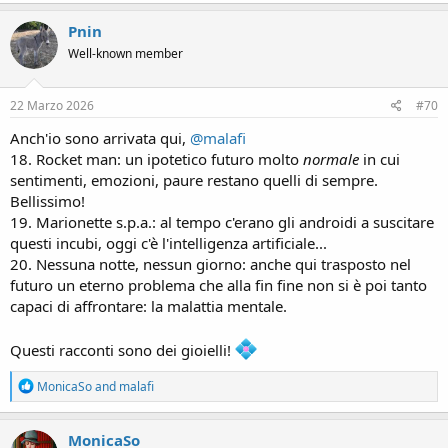
a
c
Pnin
t
Well-known member
i
o
n
s
22 Marzo 2026
#70
:
Anch'io sono arrivata qui,
@malafi
18. Rocket man: un ipotetico futuro molto
normale
in cui
sentimenti, emozioni, paure restano quelli di sempre.
Bellissimo!
19. Marionette s.p.a.: al tempo c'erano gli androidi a suscitare
questi incubi, oggi c'è l'intelligenza artificiale...
20. Nessuna notte, nessun giorno: anche qui trasposto nel
futuro un eterno problema che alla fin fine non si è poi tanto
capaci di affrontare: la malattia mentale.
Questi racconti sono dei gioielli!
R
MonicaSo
and
malafi
e
a
c
MonicaSo