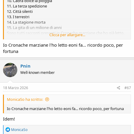
10. Cadrà dolce la pioggia
11. La terza spedizione
12. Città silenti
13. I terrestri
14. La stagione morta
15. La gita di un milione di anni
Sono tutti racconti presenti in Cronache marziane che ho già letto,
Clicca per allargare...
quindi finora su 15 racconti letti solo tre sono state letture nuove
Io Cronache marziane l'ho letto eoni fa... ricordo poco, per
fortuna
Pnin
Well-known member
18 Marzo 2026
#67
MonicaSo ha scritto:
Io Cronache marziane l'ho letto eoni fa... ricordo poco, per fortuna
Idem!
R
MonicaSo
e