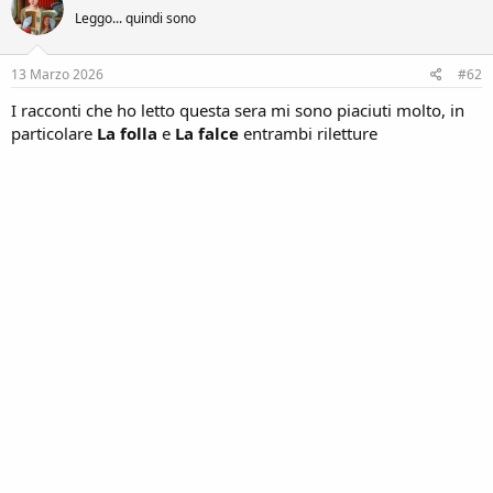
t
Leggo... quindi sono
o
i
o
n
n
e
s
13 Marzo 2026
#62
:
I racconti che ho letto questa sera mi sono piaciuti molto, in
particolare
La folla
e
La falce
entrambi riletture