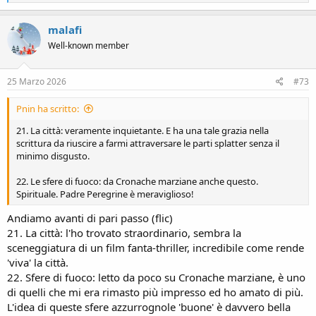
e
a
c
malafi
t
Well-known member
i
o
n
s
25 Marzo 2026
#73
:
Pnin ha scritto:
21. La città: veramente inquietante. E ha una tale grazia nella
scrittura da riuscire a farmi attraversare le parti splatter senza il
minimo disgusto.
22. Le sfere di fuoco: da Cronache marziane anche questo.
Spirituale. Padre Peregrine è meraviglioso!
Andiamo avanti di pari passo (flic)
21. La città: l'ho trovato straordinario, sembra la
sceneggiatura di un film fanta-thriller, incredibile come rende
'viva' la città.
22. Sfere di fuoco: letto da poco su Cronache marziane, è uno
di quelli che mi era rimasto più impresso ed ho amato di più.
L'idea di queste sfere azzurrognole 'buone' è davvero bella