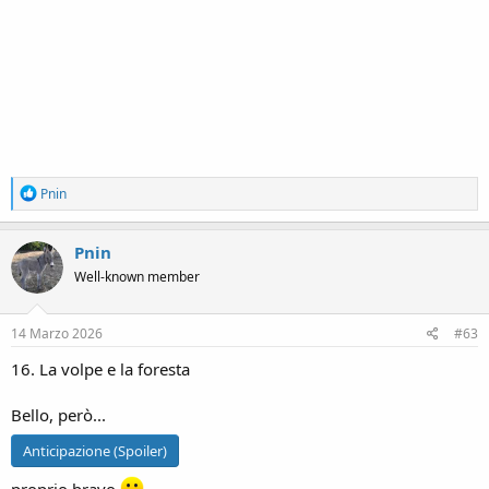
R
Pnin
e
a
c
Pnin
t
Well-known member
i
o
n
s
14 Marzo 2026
#63
:
16. La volpe e la foresta
Bello, però...
Anticipazione (Spoiler)
proprio bravo