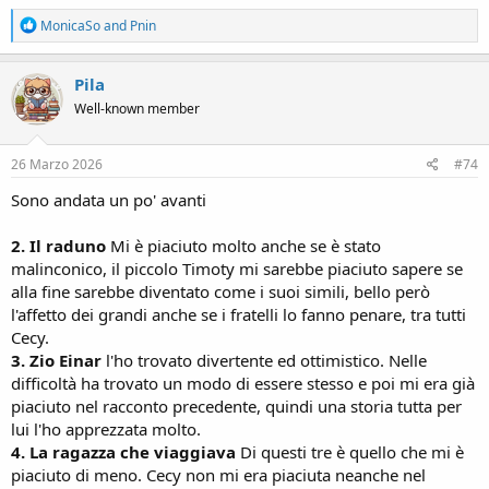
R
MonicaSo
and
Pnin
e
a
c
Pila
t
Well-known member
i
o
n
s
26 Marzo 2026
#74
:
Sono andata un po' avanti
2. Il raduno
Mi è piaciuto molto anche se è stato
malinconico, il piccolo Timoty mi sarebbe piaciuto sapere se
alla fine sarebbe diventato come i suoi simili, bello però
l'affetto dei grandi anche se i fratelli lo fanno penare, tra tutti
Cecy.
3. Zio Einar
l'ho trovato divertente ed ottimistico. Nelle
difficoltà ha trovato un modo di essere stesso e poi mi era già
piaciuto nel racconto precedente, quindi una storia tutta per
lui l'ho apprezzata molto.
4. La ragazza che viaggiava
Di questi tre è quello che mi è
piaciuto di meno. Cecy non mi era piaciuta neanche nel