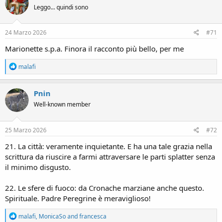
t
Leggo... quindi sono
i
o
n
s
24 Marzo 2026
#71
:
Marionette s.p.a. Finora il racconto più bello, per me
R
malafi
e
a
c
Pnin
t
Well-known member
i
o
n
s
25 Marzo 2026
#72
:
21. La città: veramente inquietante. E ha una tale grazia nella
scrittura da riuscire a farmi attraversare le parti splatter senza
il minimo disgusto.
22. Le sfere di fuoco: da Cronache marziane anche questo.
Spirituale. Padre Peregrine è meraviglioso!
R
malafi
,
MonicaSo
and
francesca