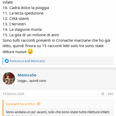
infatti
10. Cadrà dolce la pioggia
11. La terza spedizione
12. Città silenti
13. I terrestri
14. La stagione morta
15. La gita di un milione di anni
Sono tutti racconti presenti in Cronache marziane che ho già
letto, quindi finora su 15 racconti letti solo tre sono state
letture nuove
R
francesca
and
MonicaSo
e
a
c
MonicaSo
t
Leggo... quindi sono
i
o
n
s
18 Marzo 2026
#66
:
bouvard ha scritto:
Sono andata un po' avanti, solo che sono state tutte riletture infatti