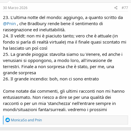
n
s
30 Marzo 2026
#77
:
23. L'ultima notte del mondo: aggiungo, a quanto scritto da
@Pnin
, che Bradbury rende bene il sentimento di
rassegnazione ed ineluttabilità.
24. Il veldt: non mi è piaciuto tanto; vero che è attuale (in
fondo si parla di realtà virtuale) ma il finale quasi scontato mi
ha lasciato un poì così
25. La grande pioggia: stavolta siamo su Venere, ed anche i
venusiani si oppongono, a modo loro, all'invasione de
terrestri. Finale a non sorpresa che è stato, per me, una
grande sorpresa
26. Il grande incendio: boh, non ci sono entrato
Come notate dai commenti, gli ultimi racconti non mi hanno
entusiasmato. Non riesco a dire se per una qualità dei
racconti o per un mia 'stanchezza' nell'entrare sempre in
mondi/situazioni fanta/surreali. vedremo i prossimi
R
MonicaSo
and
Pnin
e
a