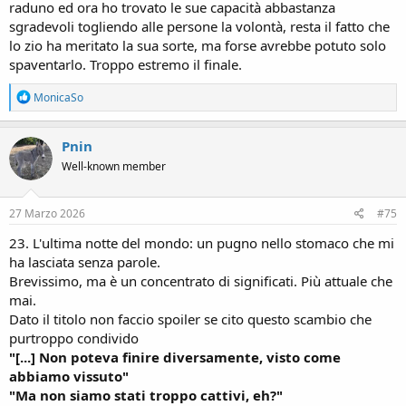
raduno ed ora ho trovato le sue capacità abbastanza
sgradevoli togliendo alle persone la volontà, resta il fatto che
lo zio ha meritato la sua sorte, ma forse avrebbe potuto solo
spaventarlo. Troppo estremo il finale.
R
MonicaSo
e
a
c
Pnin
t
Well-known member
i
o
n
s
27 Marzo 2026
#75
:
23. L'ultima notte del mondo: un pugno nello stomaco che mi
ha lasciata senza parole.
Brevissimo, ma è un concentrato di significati. Più attuale che
mai.
Dato il titolo non faccio spoiler se cito questo scambio che
purtroppo condivido
"[...] Non poteva finire diversamente, visto come
abbiamo vissuto"
"Ma non siamo stati troppo cattivi, eh?"