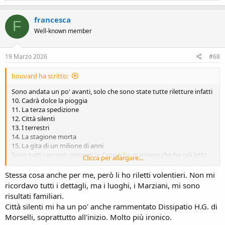
a
c
francesca
F
t
Well-known member
i
o
n
s
19 Marzo 2026
#68
:
bouvard ha scritto:
Sono andata un po' avanti, solo che sono state tutte riletture infatti
10. Cadrà dolce la pioggia
11. La terza spedizione
12. Città silenti
13. I terrestri
14. La stagione morta
15. La gita di un milione di anni
Sono tutti racconti presenti in Cronache marziane che ho già letto,
Clicca per allargare...
quindi finora su 15 racconti letti solo tre sono state letture nuove
Stessa cosa anche per me, però li ho riletti volentieri. Non mi
ricordavo tutti i dettagli, ma i luoghi, i Marziani, mi sono
risultati familiari.
Città silenti mi ha un po' anche rammentato Dissipatio H.G. di
Morselli, soprattutto all'inizio. Molto più ironico.