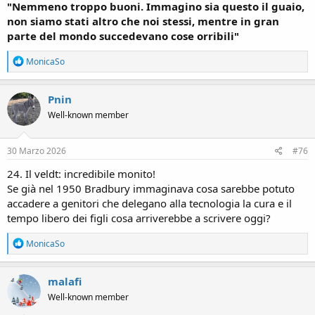
"Nemmeno troppo buoni. Immagino sia questo il guaio,
non siamo stati altro che noi stessi, mentre in gran
parte del mondo succedevano cose orribili"
R
MonicaSo
e
a
c
Pnin
t
Well-known member
i
o
n
s
30 Marzo 2026
#76
:
24. Il veldt: incredibile monito!
Se già nel 1950 Bradbury immaginava cosa sarebbe potuto
accadere a genitori che delegano alla tecnologia la cura e il
tempo libero dei figli cosa arriverebbe a scrivere oggi?
R
MonicaSo
e
a
c
malafi
t
Well-known member
i
o