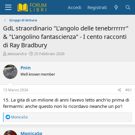
Accedi
Registrati
Gruppi di lettura
GdL straordinario "L'angolo delle tenebrrrrrr"
& "L'angolino fantascienza" - I cento racconti
di Ray Bradbury
C
D
alessandra
25 Febbraio 2026
r
a
e
t
Pnin
a
a
Well-known member
t
d
o
i
r
i
13 Marzo 2026
#61
e
n
D
i
15. La gita di un milione di anni l'avevo letto anch'io prima di
i
z
fermarmi: anche questo non lo ricordavo neanche un po'!
s
i
c
o
R
MonicaSo
u
e
s
a
s
c
MonicaSo
i