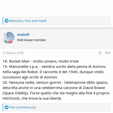
R
MonicaSo
,
Pnin
and
malafi
e
a
c
malafi
t
Well-known member
i
o
n
s
21 Marzo 2026
#69
:
18. Rocket Man - molto umano, molto triste
19. Marionette s.p.a. - sembra uscito dalla penna di Asimov
nella saga dei Robot. Il racconto è del 1949, dunque credo
successivo agli scritti di Asimov
20. Nessuna notte, nessun giorno - l'alienazione dello spazio,
descritta anche in una celeberrima canzone di David Bowie
(Space Oddity). Forse quello che sta meglio alla fine è proprio
Hitchcock, che trova la sua libertà.
R
Pnin
and
MonicaSo
e