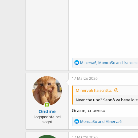
R
Minerva6
,
MonicaSo
and
frances
e
a
c
17 Marzo 2026
t
i
Minerva6 ha scritto:
o
n
Neanche uno? Sennò va bene lo stes
s
:
Grazie, ci penso.
Ondine
Logopedista nei
R
MonicaSo
and
Minerva6
sogni
e
a
c
17 Marzo 2026