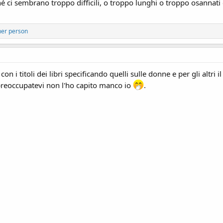
hé ci sembrano troppo difficili, o troppo lunghi o troppo osannat
her person
e con i titoli dei libri specificando quelli sulle donne e per gli altr
preoccupatevi non l'ho capito manco io
.