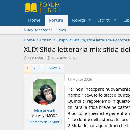
Home
Forum
Novità
Iscritti
Lib
Nuovi Messaggi
Cerca...
Home
Forum
Gruppi di lettura, sfide letterarie e concors
XLIX Sfida letteraria mix sfida d
C
D
Minerva6
16 Marzo 2026
r
a
1
2
3
Succ.
e
t
a
a
t
d
16 Marzo 2026
o
i
Per non incappare nuovamente i
r
i
e
n
hanno ricevuto lo stesso punteg
D
i
Quindi ci regoleremo in questo
i
z
chi farà la sfida breve ne bast
Minerva6
s
i
Riporto le specifiche per entram
c
o
Monkey *MOD*
1 Le donne della storia (le loro 
u
Membro dello Staff
2 Sfida del coraggio (libri che 
s