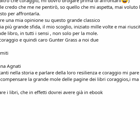
 (altro che coraggio, mi dovrò drogare prima di affrontarli
)
e credo che me ne pentirò, so quello che mi aspetta, mai voluto l
to per affrontarla.
vere una mia opinione su questo grande classico
a più grande sfida, il mio scoglio, iniziato mille volte e mai rius
de libro, in tutti i sensi , non solo per la mole.
 coraggio e quindi caro Gunter Grass a noi due
 miti
ana Agnati
ti nella storia e parlare della loro resilienza e coraggio mi pare
 compensare la grande mole delle pagine dei libri coraggios,i ma 
are i libri, che in effetti dovrei avere già in ebook