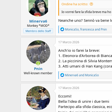
i
Ondine ha scritto:
o
n
Io vorrei fare la sfida breve ma ho
s
:
Neanche uno? Sennò va bene lo s
Minerva6
Monkey *MOD*
R
MonicaSo
,
francesca
and
Pnin
Membro dello Staff
e
a
c
17 Marzo 2026
t
i
Anch'io io farei la breve:
o
1. Eleonora d'Arborea di Bianc
n
2. La piccinina di Silvia Mont
s
:
3. Atti umani di Han Kang (cor
Pnin
Well-known member
R
Minerva6
and
MonicaSo
e
a
c
17 Marzo 2026
t
i
Eccomi!
o
Bella l'idea di unire i due temi
n
Partecipo alla sfida classica, e
s
: