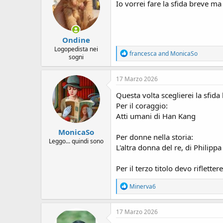
i
Io vorrei fare la sfida breve ma
o
n
s
:
Ondine
Logopedista nei
R
francesca
and
MonicaSo
sogni
e
a
c
17 Marzo 2026
t
i
Questa volta sceglierei la sfida
o
Per il coraggio:
n
Atti umani di Han Kang
s
:
MonicaSo
Per donne nella storia:
Leggo... quindi sono
L'altra donna del re, di Philipp
Per il terzo titolo devo riflettere
R
Minerva6
e
a
c
17 Marzo 2026
t