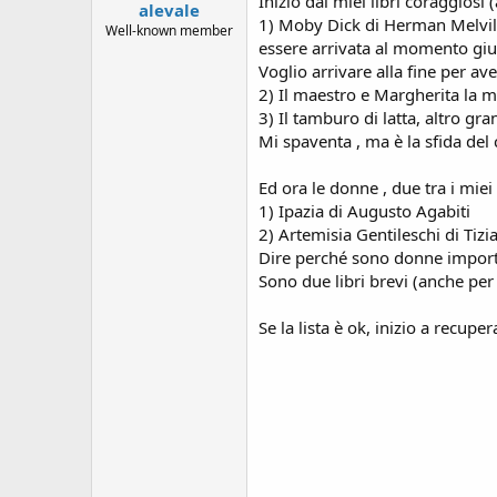
Inizio dai miei libri coraggiosi
alevale
1) Moby Dick di Herman Melvill
Well-known member
essere arrivata al momento gius
Voglio arrivare alla fine per a
2) Il maestro e Margherita la mi
3) Il tamburo di latta, altro gran
Mi spaventa , ma è la sfida del
Ed ora le donne , due tra i miei
1) Ipazia di Augusto Agabiti
2) Artemisia Gentileschi di Tizi
Dire perché sono donne importan
Sono due libri brevi (anche per
Se la lista è ok, inizio a recuper