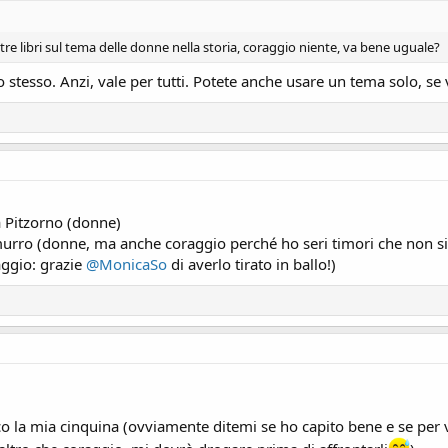
 tre libri sul tema delle donne nella storia, coraggio niente, va bene uguale?
tesso. Anzi, vale per tutti. Potete anche usare un tema solo, se v
a Pitzorno (donne)
emurro (donne, ma anche coraggio perché ho seri timori che non 
aggio: grazie
@MonicaSo
di averlo tirato in ballo!)
cco la mia cinquina (ovviamente ditemi se ho capito bene e se per v