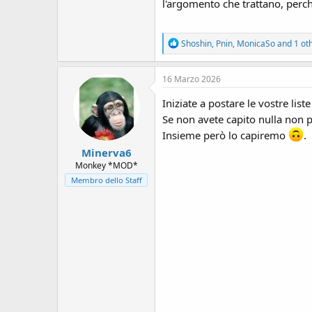
s
l'argomento che trattano, perc
i
o
n
R
Shoshin
,
Pnin
,
MonicaSo
and 1 ot
e
e
a
c
16 Marzo 2026
t
i
Iniziate a postare le vostre list
o
Se non avete capito nulla non 
n
s
Insieme però lo capiremo
.
:
Minerva6
Monkey *MOD*
Membro dello Staff