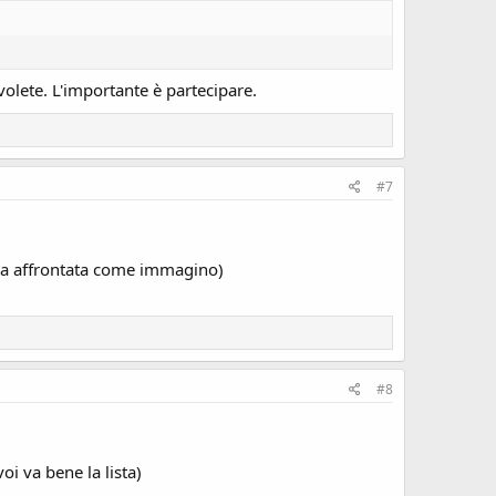
olete. L'importante è partecipare.
#7
sia affrontata come immagino)
#8
oi va bene la lista)