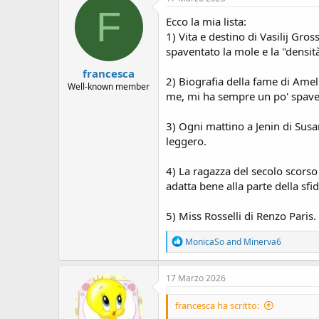
t
F
i
Ecco la mia lista:
o
1) Vita e destino di Vasilij Gr
n
spaventato la mole e la "densità
s
:
francesca
2) Biografia della fame di Ame
Well-known member
me, mi ha sempre un po' spave
3) Ogni mattino a Jenin di Sus
leggero.
4) La ragazza del secolo scorso
adatta bene alla parte della sf
5) Miss Rosselli di Renzo Paris.
R
MonicaSo
and
Minerva6
e
a
c
17 Marzo 2026
t
i
francesca ha scritto:
o