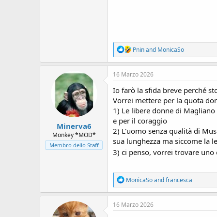
R
Pnin
and
MonicaSo
e
a
c
16 Marzo 2026
t
i
Io farò la sfida breve perché 
o
Vorrei mettere per la quota do
n
1) Le libere donne di Magliano
s
:
e per il coraggio
Minerva6
2) L'uomo senza qualità di Mus
Monkey *MOD*
sua lunghezza ma siccome la le
Membro dello Staff
3) ci penso, vorrei trovare uno
R
MonicaSo
and
francesca
e
a
c
16 Marzo 2026
t