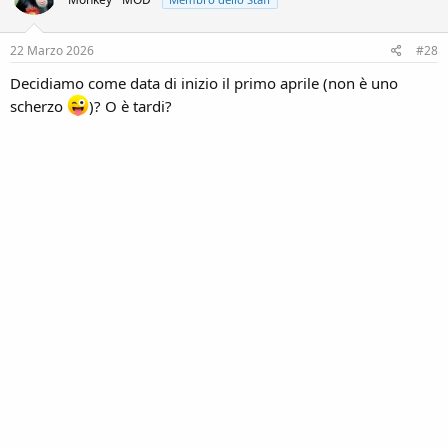
i
o
n
s
22 Marzo 2026
#28
:
Decidiamo come data di inizio il primo aprile (non è uno
scherzo
)? O è tardi?