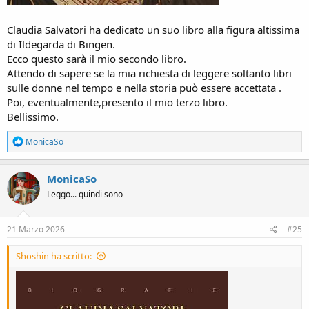
Claudia Salvatori ha dedicato un suo libro alla figura altissima
di Ildegarda di Bingen.
Ecco questo sarà il mio secondo libro.
Attendo di sapere se la mia richiesta di leggere soltanto libri
sulle donne nel tempo e nella storia può essere accettata .
Poi, eventualmente,presento il mio terzo libro.
Bellissimo.
R
MonicaSo
e
a
c
MonicaSo
t
Leggo... quindi sono
i
o
n
s
21 Marzo 2026
#25
:
Shoshin ha scritto: