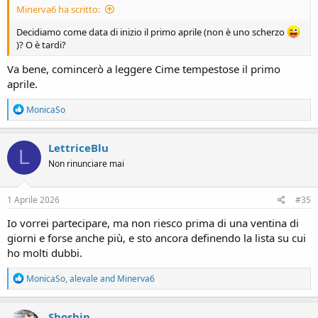
Minerva6 ha scritto:
Decidiamo come data di inizio il primo aprile (non è uno scherzo
)? O è tardi?
Va bene, comincerò a leggere Cime tempestose il primo
aprile.
R
MonicaSo
e
a
c
LettriceBlu
L
t
Non rinunciare mai
i
o
n
s
1 Aprile 2026
#35
:
Io vorrei partecipare, ma non riesco prima di una ventina di
giorni e forse anche più, e sto ancora definendo la lista su cui
ho molti dubbi.
R
MonicaSo
,
alevale
and
Minerva6
e
a
c
Shoshin