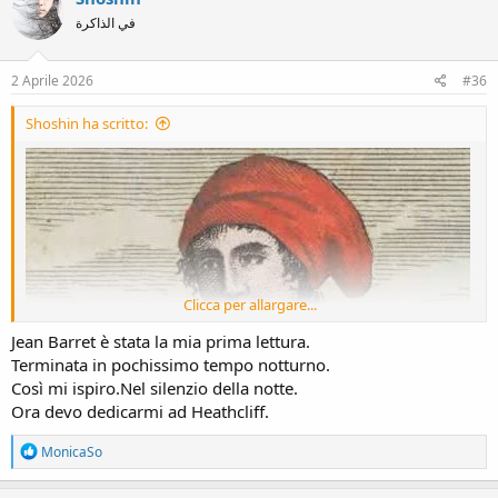
t
في الذاكرة
i
o
n
s
2 Aprile 2026
#36
:
Shoshin ha scritto:
Clicca per allargare...
Jean Barret è stata la mia prima lettura.
Terminata in pochissimo tempo notturno.
Così mi ispiro.Nel silenzio della notte.
Ora devo dedicarmi ad Heathcliff.
R
MonicaSo
e
a