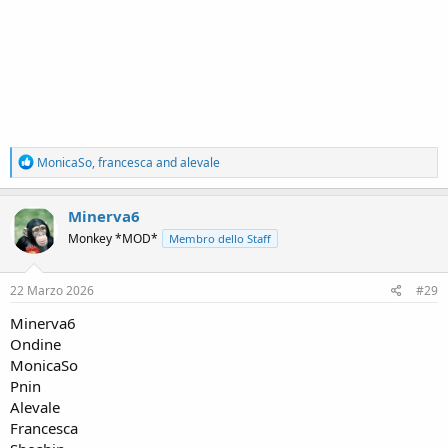
R
MonicaSo
,
francesca
and
alevale
e
a
c
Minerva6
t
Monkey *MOD*
Membro dello Staff
i
o
n
s
22 Marzo 2026
#29
:
Minerva6
Ondine
MonicaSo
Pnin
Alevale
Francesca