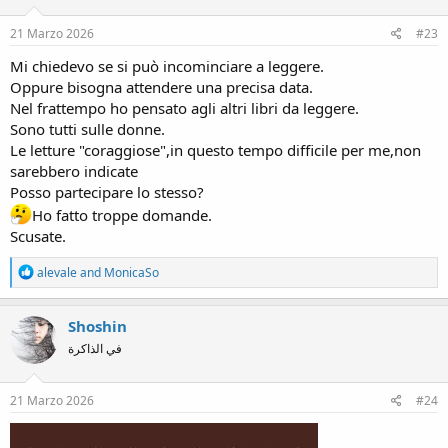
o
n
s
21 Marzo 2026
#23
:
Mi chiedevo se si può incominciare a leggere.
Oppure bisogna attendere una precisa data.
Nel frattempo ho pensato agli altri libri da leggere.
Sono tutti sulle donne.
Le letture "coraggiose",in questo tempo difficile per me,non
sarebbero indicate
Posso partecipare lo stesso?
Ho fatto troppe domande.
Scusate.
R
alevale
and
MonicaSo
e
a
c
Shoshin
t
في الذاكرة
i
o
n
s
21 Marzo 2026
#24
: