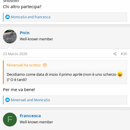
Shoshin
Chi altro partecipa?
R
MonicaSo
and
francesca
e
a
c
Pnin
t
Well-known member
i
o
n
s
23 Marzo 2026
#30
:
Minerva6 ha scritto:
Decidiamo come data di inizio il primo aprile (non è uno scherzo
)? O è tardi?
Per me va bene!
R
Minerva6
and
MonicaSo
e
a
c
francesca
F
t
Well-known member
i
o