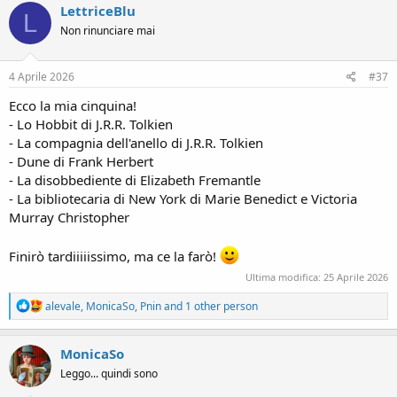
c
LettriceBlu
L
t
Non rinunciare mai
i
o
n
s
4 Aprile 2026
#37
:
Jean Barret fu la prima donna a partecipare ad una spedizione
Ecco la mia cinquina!
intorno al globo...
- Lo Hobbit di J.R.R. Tolkien
Travestita da uomo parti al seguito della spedizione di Antoine de
- La compagnia dell'anello di J.R.R. Tolkien
Bougainville.
Botanica eccellente ed appassionata,non rinunciò mai alla
- Dune di Frank Herbert
conoscenza e alla libertà.
- La disobbediente di Elizabeth Fremantle
L'erbario di Jeanne sarà uno dei libri che leggerò.
- La bibliotecaria di New York di Marie Benedict e Victoria
Per gli altri due ci devo pensare.
Murray Christopher
Finirò tardiiiiissimo, ma ce la farò!
Ultima modifica:
25 Aprile 2026
R
alevale
,
MonicaSo
,
Pnin
and 1 other person
e
a
c
MonicaSo
t
Leggo... quindi sono
i
o