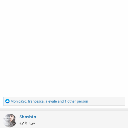
R
MonicaSo
,
francesca
,
alevale
and 1 other person
e
a
c
Shoshin
t
في الذاكرة
i