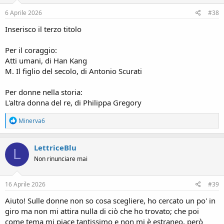
n
s
6 Aprile 2026
#38
:
Inserisco il terzo titolo
Per il coraggio:
Atti umani, di Han Kang
M. Il figlio del secolo, di Antonio Scurati
Per donne nella storia:
L'altra donna del re, di Philippa Gregory
R
Minerva6
e
a
c
LettriceBlu
L
t
Non rinunciare mai
i
o
n
s
16 Aprile 2026
#39
:
Aiuto! Sulle donne non so cosa scegliere, ho cercato un po' in
giro ma non mi attira nulla di ciò che ho trovato; che poi
come tema mi piace tantissimo e non mi è estraneo, però