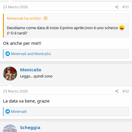
n
s
23 Marzo 2026
#31
:
Minerva6 ha scritto:
Decidiamo come data di inizio il primo aprile (non è uno scherzo
)? O è tardi?
Ok anche per me!!!
R
Minerva6
and
MonicaSo
e
a
c
MonicaSo
t
Leggo... quindi sono
i
o
n
s
23 Marzo 2026
#32
:
La data va bene, grazie
R
Minerva6
e
a
c
Scheggia
t