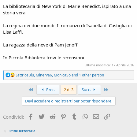
La bibliotecaria di New York di Marie Benedict, ispirato a una
storia vera.
La regina dei due mondi. Il romanzo di Isabella di Castiglia di
Lisa Laffi.
La ragazza della neve di Pam Jenoff.
In Piccola Biblioteca trovi le recensioni.
Ultima modifica:
17 Aprile 2026
R
LettriceBlu
,
Minerva6
,
MonicaSo
and 1 other person
e
a
c
Primo
Ultimo
Prec.
2 di 3
Succ.
t
i
Devi accedere o registrarti per poter rispondere.
o
n
s
Facebook
Twitter
Reddit
Pinterest
Tumblr
WhatsApp
e-mail
Link
Condividi:
:
Sfide letterarie