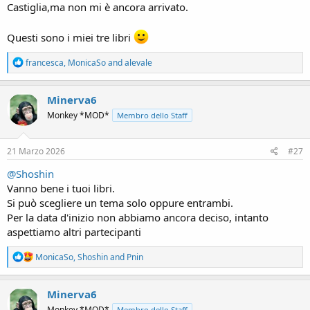
Castiglia,ma non mi è ancora arrivato.
Questi sono i miei tre libri
R
francesca
,
MonicaSo
and
alevale
e
a
c
Minerva6
t
Monkey *MOD*
Membro dello Staff
i
o
n
s
21 Marzo 2026
#27
:
@Shoshin
Vanno bene i tuoi libri.
Si può scegliere un tema solo oppure entrambi.
Per la data d'inizio non abbiamo ancora deciso, intanto
aspettiamo altri partecipanti
R
MonicaSo
,
Shoshin
and
Pnin
e
a
c
Minerva6
t
Monkey *MOD*
Membro dello Staff