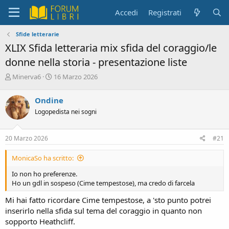
Accedi
Registrati
Sfide letterarie
XLIX Sfida letteraria mix sfida del coraggio/le
donne nella storia - presentazione liste
C
D
Minerva6
16 Marzo 2026
r
a
e
t
Ondine
a
a
Logopedista nei sogni
t
d
o
i
r
i
20 Marzo 2026
#21
e
n
D
i
MonicaSo ha scritto:
i
z
s
i
Io non ho preferenze.
c
o
Ho un gdl in sospeso (Cime tempestose), ma credo di farcela
u
s
Mi hai fatto ricordare Cime tempestose, a 'sto punto potrei
s
inserirlo nella sfida sul tema del coraggio in quanto non
i
sopporto Heathcliff.
o