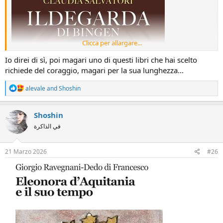
Clicca per allargare...
Io direi di sì, poi magari uno di questi libri che hai scelto
richiede del coraggio, magari per la sua lunghezza...
R
alevale
and
Shoshin
e
a
c
Shoshin
t
في الذاكرة
i
o
n
s
21 Marzo 2026
#26
: