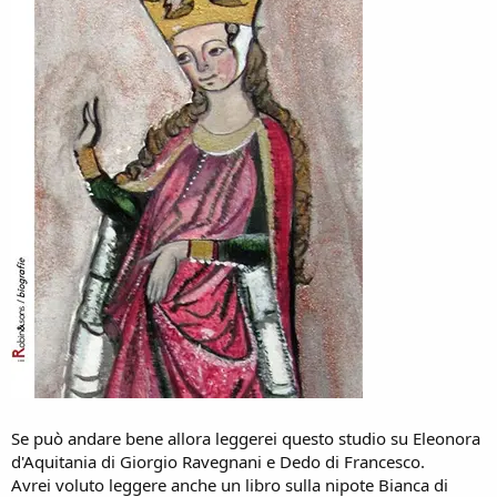
Claudia Salvatori ha dedicato un suo libro alla figura altissima di
Ildegarda di Bingen.
Ecco questo sarà il mio secondo libro.
Attendo di sapere se la mia richiesta di leggere soltanto libri sulle
donne nel tempo e nella storia può essere accettata .
Poi, eventualmente,presento il mio terzo libro.
Bellissimo.
Se può andare bene allora leggerei questo studio su Eleonora
d'Aquitania di Giorgio Ravegnani e Dedo di Francesco.
Avrei voluto leggere anche un libro sulla nipote Bianca di