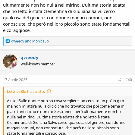
ultimamente non ho nulla nel mirino. L'ultima storia adatta
che ho letto è stata Clementina di Giuliana Salvi: cerco
qualcosa del genere, con donne magari comuni, non
conosciute, che però nel loro piccolo sono state fondamentali
e coraggiose.
R
qweedy
and
MonicaSo
e
a
c
qweedy
t
Well-known member
i
o
n
s
17 Aprile 2026
#40
:
LettriceBlu ha scritto:
Aiuto! Sulle donne non so cosa scegliere, ho cercato un po' in giro
ma non mi attira nulla di ciò che ho trovato; che poi come tema mi
piace tantissimo e non mi è estraneo, però ultimamente non ho
nulla nel mirino. L'ultima storia adatta che ho letto è stata
Clementina di Giuliana Salvi: cerco qualcosa del genere, con donne
magari comuni, non conosciute, che però nel loro piccolo sono
state fondamentali e coraggiose.