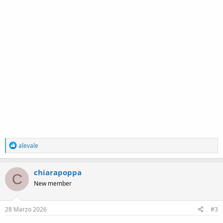
R
alevale
e
a
c
chiarapoppa
C
t
New member
i
o
n
s
28 Marzo 2026
#3
: