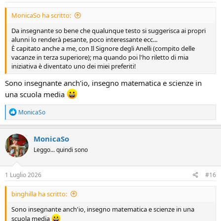
:
MonicaSo ha scritto:
Da insegnante so bene che qualunque testo si suggerisca ai propri
alunni lo renderà pesante, poco interessante ecc...
È capitato anche a me, con Il Signore degli Anelli (compito delle
vacanze in terza superiore); ma quando poi l'ho riletto di mia
iniziativa è diventato uno dei miei preferiti!
Sono insegnante anch'io, insegno matematica e scienze in
una scuola media
R
MonicaSo
e
a
c
MonicaSo
t
Leggo... quindi sono
i
o
n
s
1 Luglio 2026
#16
:
binghilla ha scritto:
Sono insegnante anch'io, insegno matematica e scienze in una
scuola media