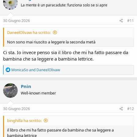
t
La mente è un paracadute: funziona solo se si apre
i
o
n
s
30 Giugno 2026
#11
:
DaneelOlivaw ha scritto:
Non sono mai riuscito a leggere la seconda metà
Ci sta. Io invece penso sia il libro che mi ha fatto passare da
bambina che sa leggere a bambina lettrice.
R
MonicaSo
and
DaneelOlivaw
e
a
c
Pnin
t
Well-known member
i
o
n
s
30 Giugno 2026
#12
:
binghilla ha scritto:
il libro che mi ha fatto passare da bambina che sa leggere a
bambina lettrice