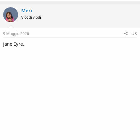
a
c
Meri
t
Viôt di viodi
i
o
n
s
9 Maggio 2026
#8
:
Jane Eyre.