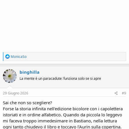
R
MonicaSo
e
a
c
binghilla
t
La mente è un paracadute: funziona solo se si apre
i
o
n
s
29 Giugno 2026
#9
:
Sai che non so scegliere?
Forse la storia infinita nell'edizione bicolore con i capolettera
istoriati e in ordine alfabetico. Quando da piccola lo leggevo
mi faceva troppo immedesimare in Bastiano, nella lettura
ogni tanto chiudevo il libro e toccavo l'Aurin sulla copertina.