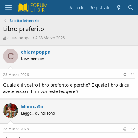
Accedi
Registrati
Salotto letterario
Libro preferito
C
D
chiarapoppa
28 Marzo 2026
r
a
e
t
chiarapoppa
C
a
a
New member
t
d
o
i
r
i
28 Marzo 2026
#1
e
n
D
i
Quale é il vostro libro preferito e perché? E quale libro di cui
i
z
avete visto il film vorreste leggere ?
s
i
c
o
u
MonicaSo
s
Leggo... quindi sono
s
i
o
28 Marzo 2026
#2
n
e