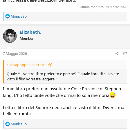
Ultima modifica:
29 Marzo 2026
R
MonicaSo
e
a
c
Elizabeth.
t
Member
i
o
n
s
7 Maggio 2026
#7
:
chiarapoppa ha scritto:
Quale é il vostro libro preferito e perché? E quale libro di cui avete
visto il film vorreste leggere ?
Il mio libro preferito in assoluto è Cose Preziose di Stephen
king. L'ho letto tante volte che ormai lo so a memoria
Letto il libro del Signore degli anelli e visto il film. Diversi ma
belli entrambi
R
MonicaSo
e