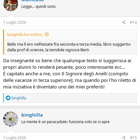
t
Leggo... quindi sono
i
o
n
s
1 Luglio 2026
#14
:
binghilla ha scritto:
Bello ma lì ero nell'estate fra seconda e terza media, libro suggerito
dalla prof di scienze, la temibile signora Berti
Da insegnante so bene che qualunque testo si suggerisca ai
propri alunni lo renderà pesante, poco interessante ecc...
È capitato anche a me, con Il Signore degli Anelli (compito
delle vacanze in terza superiore); ma quando poi l'ho riletto di
mia iniziativa è diventato uno dei miei preferiti!
R
binghilla
e
a
c
binghilla
t
La mente è un paracadute: funziona solo se si apre
i
o
n
s
1 Luglio 2026
#15