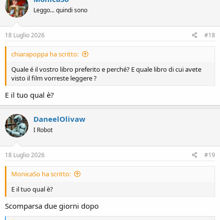
t
Leggo... quindi sono
i
o
n
s
18 Luglio 2026
#18
:
chiarapoppa ha scritto:
Quale é il vostro libro preferito e perché? E quale libro di cui avete
visto il film vorreste leggere ?
E il tuo qual è?
DaneelOlivaw
I Robot
18 Luglio 2026
#19
MonicaSo ha scritto:
E il tuo qual è?
Scomparsa due giorni dopo