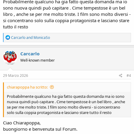
Probabilmente qualcuno ha gia fatto questa domanda ma io
sono nuova quindi può capitare . Cime tempestose è un bel
libro , anche se per me molto triste. I film sono molto diversi -
si concentrano solo sulla coppia protagonista e lasciano stare
tutto il resto
R
Carcarlo
and
MonicaSo
e
a
c
Carcarlo
t
Well-known member
i
o
n
s
29 Marzo 2026
#4
:
chiarapoppa ha scritto:
Probabilmente qualcuno ha gia fatto questa domanda ma io sono
nuova quindi può capitare . Cime tempestose è un bel libro , anche
se per me molto triste. I film sono molto diversi - si concentrano
solo sulla coppia protagonista e lasciano stare tutto il resto
Ciao Chiarapoppa,
buongiorno e benvenuta sul Forum.