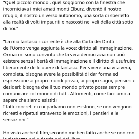
"Quel piccolo mondo , quel soggiorno con la finestra che
incorniciava i miei amati monti Elburz, diventò il nostro
rifugio, il nostro universo autonomo, una sorta di sberleffo
alla realtà di volti impauriti e nascosti nei veli della città sotto
di noi.”
"La mia fantasia ricorrente è che alla Carta dei Diritti
dell'Uomo venga aggiunta la voce: diritto all'immaginazione.
Ormai mi sono convinto che la vera democrazia non può
esistere senza libertà di immaginazione e il diritto di usufruire
liberamente delle opere di fantasia. Per vivere una vita vera,
completa, bisogna avere la possibilità di dar forma ed
espressione ai propri mondi privati, ai propri sogni, pensieri e
desideri: bisogna che il tuo mondo privato possa sempre
comunicare col mondo di tutti. Altrimenti, come facciamo a
sapere che siamo esistiti?
I fatti concreti di cui parliamo non esistono, se non vengono
ricreati e ripetuti attraverso le emozioni, i pensieri e le
sensazioni."
Ho visto anche il film,secondo me ben fatto anche se non con
la ricchezza delle descizioni del libro.