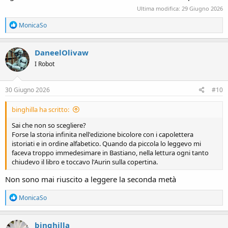
Ultima modifica:
29 Giugno 2026
R
MonicaSo
e
a
c
DaneelOlivaw
t
I Robot
i
o
n
s
30 Giugno 2026
#10
:
binghilla ha scritto:
Sai che non so scegliere?
Forse la storia infinita nell'edizione bicolore con i capolettera
istoriati e in ordine alfabetico. Quando da piccola lo leggevo mi
faceva troppo immedesimare in Bastiano, nella lettura ogni tanto
chiudevo il libro e toccavo l'Aurin sulla copertina.
Non sono mai riuscito a leggere la seconda metà
R
MonicaSo
e
a
c
binghilla