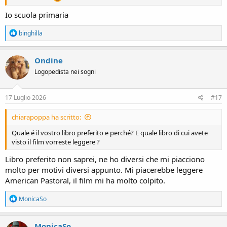
Io scuola primaria
R
binghilla
e
a
c
Ondine
t
Logopedista nei sogni
i
o
n
s
17 Luglio 2026
#17
:
chiarapoppa ha scritto:
Quale é il vostro libro preferito e perché? E quale libro di cui avete
visto il film vorreste leggere ?
Libro preferito non saprei, ne ho diversi che mi piacciono
molto per motivi diversi appunto. Mi piacerebbe leggere
American Pastoral, il film mi ha molto colpito.
R
MonicaSo
e
a
c
MonicaSo