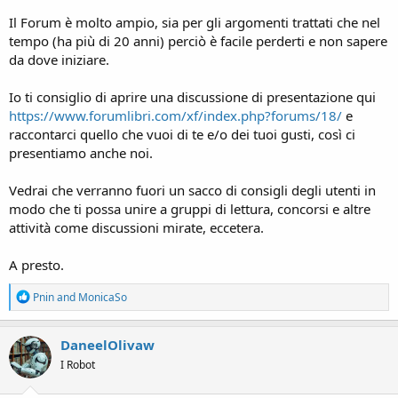
Il Forum è molto ampio, sia per gli argomenti trattati che nel
tempo (ha più di 20 anni) perciò è facile perderti e non sapere
da dove iniziare.
Io ti consiglio di aprire una discussione di presentazione qui
https://www.forumlibri.com/xf/index.php?forums/18/
e
raccontarci quello che vuoi di te e/o dei tuoi gusti, così ci
presentiamo anche noi.
Vedrai che verranno fuori un sacco di consigli degli utenti in
modo che ti possa unire a gruppi di lettura, concorsi e altre
attività come discussioni mirate, eccetera.
A presto.
R
Pnin
and
MonicaSo
e
a
c
DaneelOlivaw
t
I Robot
i
o
n