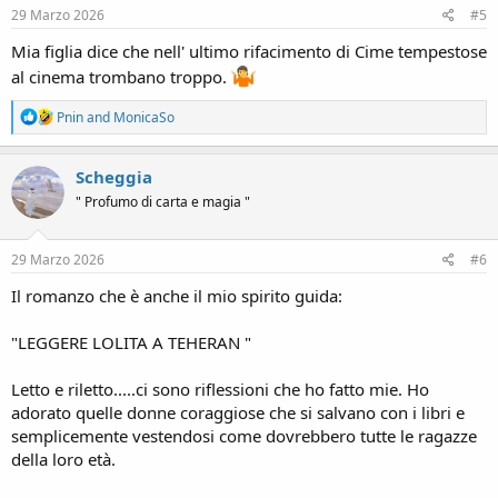
s
29 Marzo 2026
#5
:
Mia figlia dice che nell' ultimo rifacimento di Cime tempestose
al cinema trombano troppo.
R
Pnin
and
MonicaSo
e
a
c
Scheggia
t
" Profumo di carta e magia "
i
o
n
s
29 Marzo 2026
#6
:
Il romanzo che è anche il mio spirito guida:
"LEGGERE LOLITA A TEHERAN "
Letto e riletto.....ci sono riflessioni che ho fatto mie. Ho
adorato quelle donne coraggiose che si salvano con i libri e
semplicemente vestendosi come dovrebbero tutte le ragazze
della loro età.