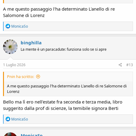
A me questo passaggio l'ha determinato L'anello di re
Salomone di Lorenz
R
MonicaSo
e
a
c
binghilla
t
La mente è un paracadute: funziona solo se si apre
i
o
n
s
1 Luglio 2026
#13
:
Pnin ha scritto:
A me questo passaggio l'ha determinato L'anello di re Salomone di
Lorenz
Bello ma lì ero nell'estate fra seconda e terza media, libro
suggerito dalla prof di scienze, la temibile signora Berti
R
MonicaSo
e
a
c
MonicaSo