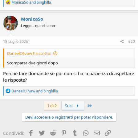
R
MonicaSo
and
binghilla
e
a
c
MonicaSo
t
Leggo... quindi sono
i
o
n
s
18 Luglio 2026
#20
:
DaneelOlivaw ha scritto:
Scomparsa due giorni dopo
Perché fare domande se poi non si ha la pazienza di aspettare
le risposte?
R
DaneelOlivaw
and
binghilla
e
a
c
Ultimo
1 di 2
Succ.
t
i
Devi accedere o registrarti per poter rispondere.
o
n
s
Facebook
Twitter
Reddit
Pinterest
Tumblr
WhatsApp
e-mail
Link
Condividi:
: