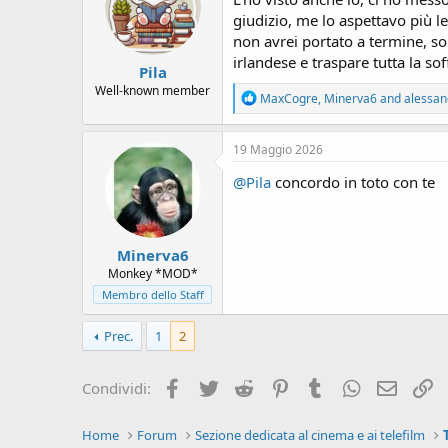
o
giudizio, me lo aspettavo più l
n
non avrei portato a termine, son
s
:
irlandese e traspare tutta la so
Pila
Well-known member
R
MaxCogre
,
Minerva6
and
alessan
e
a
c
19 Maggio 2026
t
i
@Pila
concordo in toto con te
o
n
s
:
Minerva6
Monkey *MOD*
Membro dello Staff
Prec.
1
2
Facebook
Twitter
Reddit
Pinterest
Tumblr
WhatsApp
e-mail
L
Condividi:
Home
Forum
Sezione dedicata al cinema e ai telefilm