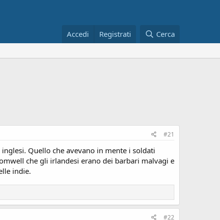
Accedi
Registrati
Cerca
#21
i inglesi. Quello che avevano in mente i soldati
mwell che gli irlandesi erano dei barbari malvagi e
lle indie.
#22