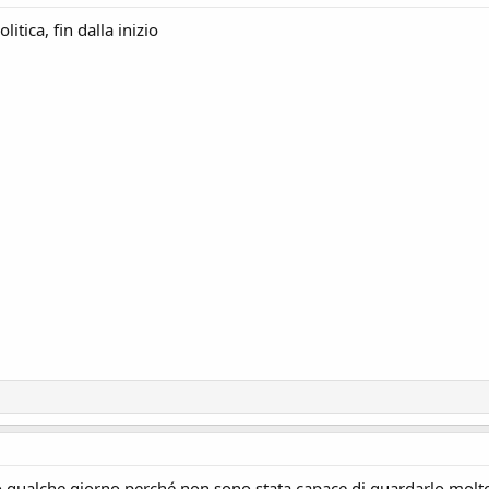
ica, fin dalla inizio
o qualche giorno perché non sono stata capace di guardarlo molto a