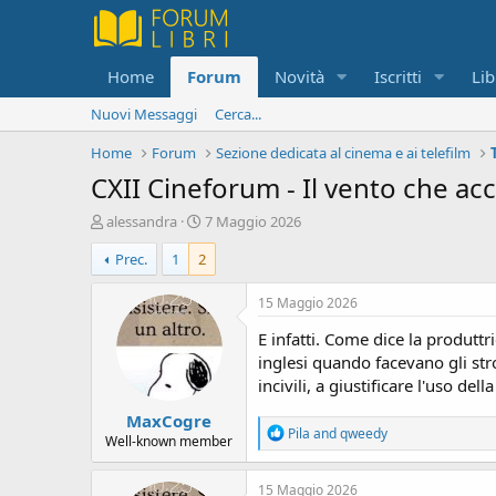
Home
Forum
Novità
Iscritti
Lib
Nuovi Messaggi
Cerca...
Home
Forum
Sezione dedicata al cinema e ai telefilm
CXII Cineforum - Il vento che ac
C
D
alessandra
7 Maggio 2026
r
a
Prec.
1
2
e
t
a
a
t
d
15 Maggio 2026
o
i
E infatti. Come dice la produttr
r
i
e
n
inglesi quando facevano gli st
D
i
incivili, a giustificare l'uso de
i
z
MaxCogre
s
i
R
Pila
and
qweedy
c
o
Well-known member
e
u
a
s
c
15 Maggio 2026