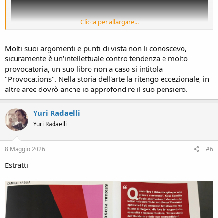
Clicca per allargare...
Molti suoi argomenti e punti di vista non li conoscevo,
sicuramente è un'intellettuale contro tendenza e molto
provocatoria, un suo libro non a caso si intitola
"Provocations". Nella storia dell'arte la ritengo eccezionale, in
Sono arrivato a metà e ne riassumo alcuni argomenti mettendo tra
altre aree dovrò anche io approfondire il suo pensiero.
parentesi le mie note, che credo possano essere anche sue:
1. Il multiculturalismo è assurdamente passivo e tenta di sostituire
Yuri Radaelli
la ragione con l'empatia
Yuri Radaelli
2. un tempo c'era un mondo maschile ben separato da quello
femminile, ognuno coi suoi ruoli professionali, sociali e famigliari che
8 Maggio 2026
#6
generavano solidarietà intersessuale che generava sicurezza e
Estratti
felicità; oggi questo mondo si è perso e tante donne si ritrovano
sole, spaesate e incomprese in una società dove tutti e tutte fanno
gli uomini (a basso tasso di testosterone però)
3. le femministe di un tempo volevano abbattere il paternalismo
maschile per avere la libertà di autogestirsi ed essere responsabili;
oggi le femministe vorrebbero un nuovo paternalismo sociale,