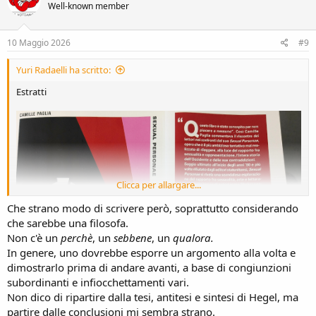
Well-known member
i
o
n
s
10 Maggio 2026
#9
:
Yuri Radaelli ha scritto:
Estratti
Clicca per allargare...
Che strano modo di scrivere però, soprattutto considerando
che sarebbe una filosofa.
Non c'è un
perchè
, un
sebbene
, un
qualora.
In genere, uno dovrebbe esporre un argomento alla volta e
dimostrarlo prima di andare avanti, a base di congiunzioni
subordinanti e infiocchettamenti vari.
Non dico di ripartire dalla tesi, antitesi e sintesi di Hegel, ma
partire dalle conclusioni mi sembra strano.