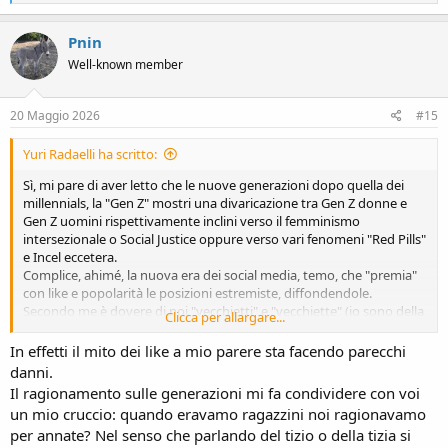
e
a
c
Pnin
t
Well-known member
i
o
n
s
20 Maggio 2026
#15
:
Yuri Radaelli ha scritto:
Sì, mi pare di aver letto che le nuove generazioni dopo quella dei
millennials, la "Gen Z" mostri una divaricazione tra Gen Z donne e
Gen Z uomini rispettivamente inclini verso il femminismo
intersezionale o Social Justice oppure verso vari fenomeni "Red Pills"
e Incel eccetera.
Complice, ahimé, la nuova era dei social media, temo, che "premia"
con like e popolarità le posizioni estremiste, diffondendole.
Secondo me è dovere di noi "vecchietti" e "vecchiette" (io sono della
Clicca per allargare...
GenerationX) trasmettere la staffetta dei valori liberali.
In effetti il mito dei like a mio parere sta facendo parecchi
danni.
Il ragionamento sulle generazioni mi fa condividere con voi
un mio cruccio: quando eravamo ragazzini noi ragionavamo
per annate? Nel senso che parlando del tizio o della tizia si