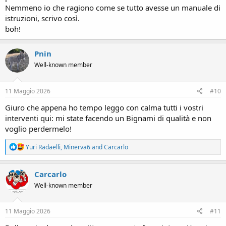
Nemmeno io che ragiono come se tutto avesse un manuale di
istruzioni, scrivo così.
boh!
Pnin
Well-known member
11 Maggio 2026
#10
Giuro che appena ho tempo leggo con calma tutti i vostri
interventi qui: mi state facendo un Bignami di qualità e non
voglio perdermelo!
R
Yuri Radaelli
,
Minerva6
and
Carcarlo
e
a
c
Carcarlo
t
Well-known member
i
o
n
s
11 Maggio 2026
#11
: