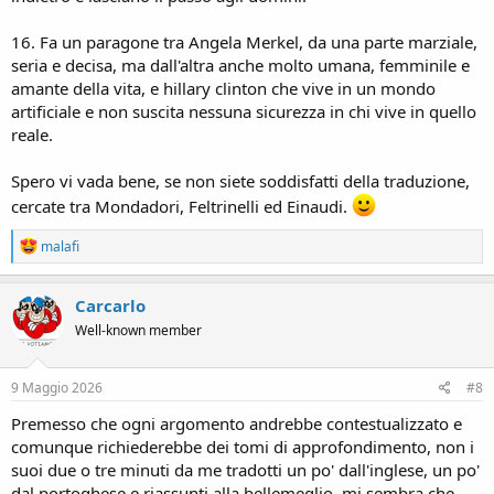
16. Fa un paragone tra Angela Merkel, da una parte marziale,
seria e decisa, ma dall'altra anche molto umana, femminile e
amante della vita, e hillary clinton che vive in un mondo
artificiale e non suscita nessuna sicurezza in chi vive in quello
reale.
Spero vi vada bene, se non siete soddisfatti della traduzione,
cercate tra Mondadori, Feltrinelli ed Einaudi.
R
malafi
e
a
c
Carcarlo
t
Well-known member
i
o
n
s
9 Maggio 2026
#8
:
Premesso che ogni argomento andrebbe contestualizzato e
comunque richiederebbe dei tomi di approfondimento, non i
suoi due o tre minuti da me tradotti un po' dall'inglese, un po'
dal portoghese e riassunti alla bellemeglio, mi sembra che