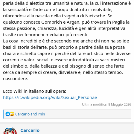
parla della dialettica tra umanità e natura, la cui intersezione è
la sessualità e l'arte come luogo di attrito irrisolvibile,
rifacendosi alla nascita della tragedia di Nietzsche. Se
qualcuno conosce Gombrich e Argan, può trovare in Paglia la
stessa passione, chiarezza, lucidità e genialità interpretativa
traslte nei fenomeni mediatici più recenti.
La cosa incredibile è che secondo me anche chi non ha solide
basi di storia dell'arte, può proprio a partire dalla sua prosa
chiara e schietta capire il perché del fare artistico nelle diverse
correnti e valori sociali e essere introdotto/a ai sacri misteri
del simbolo, della bellezza e del bisogno di senso che l'arte
cerca da sempre di creare, disvelare e, nello stesso tempo,
nascondere.
Ecco Wiki in italiano sull'opera:
https://it.wikipedia.org/wiki/Sexual_Personae
Ultima modifica:
8 Maggio 2026
R
Carcarlo
and
Pnin
e
a
c
Carcarlo
t