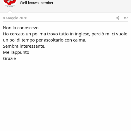
Well-known member
i
o
n
s
8 Maggio 2026
#2
:
Non la conoscevo.
Ho cercato un po' ma trovo tutto in inglese, perciò mi ci vuole
un po' di tempo per ascoltarlo con calma.
Sembra interessante.
Me l'appunto
Grazie