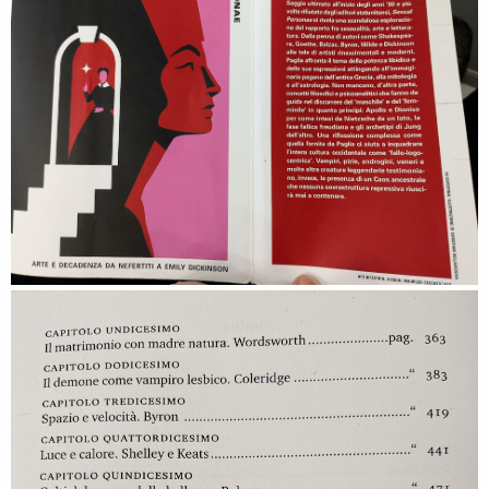
sportivo, scolastico, professionale che (a base di quote rosa) le tuteli
tornando indietro. Il nuovo femminismo in pratica, si è dimenticato
della responsabilità individuale che tanta fatica era costata.
4. il femminismo ha la arroganza di pretendere che di colpo tutto il
mondo si adegui agli standard borghesi e occidentali (che però
disprezzano) senza nemmeno rendersi conto di quanto ciò sia fuori
dalla realtà;
5. il sesso è un fatto biologico, non mentale. Ci si può operare finchè
si vuole, i cromosomi non cambiano. Consentire e incoraggiare il
cambio di sesso nei bambini e negli adolescenti è sbagliato, se non
altro perchè nessuno sa come potranno cambiare nel giro di pochi
anni. Sono processi da riservare a persone adulte.
6. lungo la storia c'è una strana e pericolosa correlazione tra
l'incoraggiamento della transessualità e la decadenza della società
7. oggi ci permettiamo di dare addosso al
maschio
perchè la nostra
società se lo può permettere finchè va tutto bene, poi appena c'è un
problema
tecnico
, allora si dà per scontato che ci pensino loro,
allora sì che ci ricordiamo che sono
maschi
. Il testosterone non è un
nemico della società (
sic!
)
8. la lotta di alcune femministe contro la pornografia è solo una