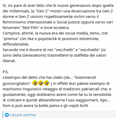
nonché da biasimevoli gozzovigliatori - del
voler la botte piena e la
Sì, mi pare di aver letto che le nuove generazioni dopo quella
moglie ubriaca
) per le donne e su teorie da redpillatori per gli
dei millennials, la "Gen Z" mostri una divaricazione tra Gen Z
uomini, creando un varco sempre più ampio tra le reciproche
donne e Gen Z uomini rispettivamente inclini verso il
posizioni. Posizioni che però sono accomunate da un'evidente
femminismo intersezionale o Social Justice oppure verso vari
caratteristica: non assumersi un briciolo di responsabilità e vedere
fenomeni "Red Pills" e Incel eccetera.
nell'
altro
, chiunque esso sia, la fonte di tutti i mali.
L'età dell'oro dei fuffaguru, che su queste polarizzazioni e con la
Complice, ahimé, la nuova era dei social media, temo, che
diffusa tendenza a voler trovare agevolazioni e scorciatoie per
"premia" con like e popolarità le posizioni estremiste,
tutto, fanno soldi a palate.
diffondendole.
Secondo me è dovere di noi "vecchietti" e "vecchiette" (io
Benvengano quindi queste riflessioni
sono della GenerationX) trasmettere la staffetta dei valori
Grazie di nuovo
liberali.
P.S.
L'esempio del detto che hai citato (da... "biasimevoli
gozzovigliatori"
) in effetti èun palese esempio di
machismo linguistico retaggio di tradizioni patriarcali che, e
giustamente, oggi dobbiamo avere come fai tu la sensibilità
di criticare e quindi abbandonarne l'uso oaggiornarli, tipo...
Non si può avere la botte piena e gli ospiti brilli
R
Carcarlo
and
Pnin