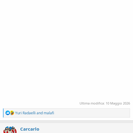
Ultima modifica:
10 Maggio 2026
R
Yuri Radaelli
and
malafi
e
a
c
Carcarlo
t