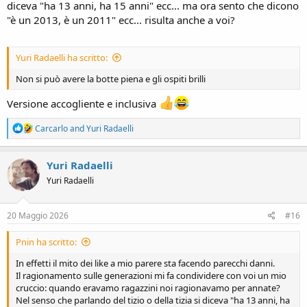
diceva "ha 13 anni, ha 15 anni" ecc... ma ora sento che dicono
"è un 2013, è un 2011" ecc... risulta anche a voi?
Yuri Radaelli ha scritto:
Non si può avere la botte piena e gli ospiti brilli
Versione accogliente e inclusiva
R
Carcarlo
and
Yuri Radaelli
e
a
c
Yuri Radaelli
t
Yuri Radaelli
i
o
n
s
20 Maggio 2026
#16
:
Pnin ha scritto:
In effetti il mito dei like a mio parere sta facendo parecchi danni.
Il ragionamento sulle generazioni mi fa condividere con voi un mio
cruccio: quando eravamo ragazzini noi ragionavamo per annate?
Nel senso che parlando del tizio o della tizia si diceva "ha 13 anni, ha