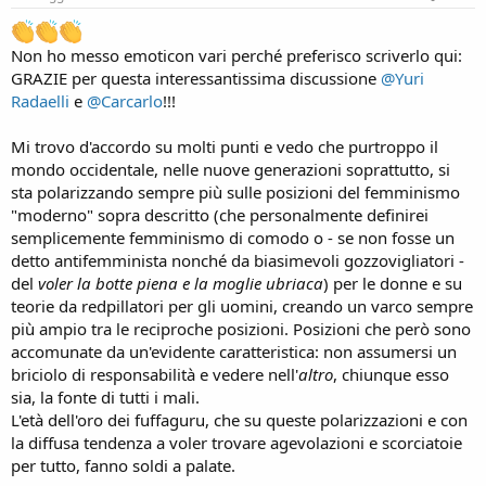
:
Non ho messo emoticon vari perché preferisco scriverlo qui:
GRAZIE per questa interessantissima discussione
@Yuri
Radaelli
e
@Carcarlo
!!!
Mi trovo d'accordo su molti punti e vedo che purtroppo il
mondo occidentale, nelle nuove generazioni soprattutto, si
sta polarizzando sempre più sulle posizioni del femminismo
"moderno" sopra descritto (che personalmente definirei
semplicemente femminismo di comodo o - se non fosse un
detto antifemminista nonché da biasimevoli gozzovigliatori -
del
voler la botte piena e la moglie ubriaca
) per le donne e su
teorie da redpillatori per gli uomini, creando un varco sempre
più ampio tra le reciproche posizioni. Posizioni che però sono
accomunate da un'evidente caratteristica: non assumersi un
briciolo di responsabilità e vedere nell'
altro
, chiunque esso
sia, la fonte di tutti i mali.
L'età dell'oro dei fuffaguru, che su queste polarizzazioni e con
la diffusa tendenza a voler trovare agevolazioni e scorciatoie
per tutto, fanno soldi a palate.