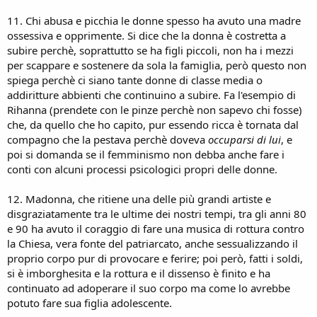
11. Chi abusa e picchia le donne spesso ha avuto una madre
ossessiva e opprimente. Si dice che la donna è costretta a
subire perchè, soprattutto se ha figli piccoli, non ha i mezzi
per scappare e sostenere da sola la famiglia, però questo non
spiega perchè ci siano tante donne di classe media o
addiritture abbienti che continuino a subire. Fa l'esempio di
Rihanna (prendete con le pinze perchè non sapevo chi fosse)
che, da quello che ho capito, pur essendo ricca è tornata dal
compagno che la pestava perchè doveva
occuparsi di lui
, e
poi si domanda se il femminismo non debba anche fare i
conti con alcuni processi psicologici propri delle donne.
12. Madonna, che ritiene una delle più grandi artiste e
disgraziatamente tra le ultime dei nostri tempi, tra gli anni 80
e 90 ha avuto il coraggio di fare una musica di rottura contro
la Chiesa, vera fonte del patriarcato, anche sessualizzando il
proprio corpo pur di provocare e ferire; poi però, fatti i soldi,
si è imborghesita e la rottura e il dissenso è finito e ha
continuato ad adoperare il suo corpo ma come lo avrebbe
potuto fare sua figlia adolescente.