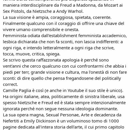
n
maniera interdisciplinare da Freud a Madonna, da Mozart ai
e
Sex Pistols, da Nietzsche a Andy Warhol.
La sua visione è ampia, coraggiosa, spietata, coerente.
Finalmente qualcuno con il coraggio di offrire una chiave del
vivere umano comprensibile e onesta.
Femminista odiata dall'establishment femminista accademico,
lesbica dichiarata che non fa sconti, non lascia indifferenti: a
ogni riga, e intendo letteralmente a ogni riga che scrive,
tocca, muove, critica, spiega.
Se scrivo questa raffazzonata apologia è perché sono
vent'anni che cerco qualcuno con cui confrontarmi che abbia i
piedi per terr, grande visione e cultura, ma l'onestà di non fare
sconti: di dire quello che pensa fregandosene del politically
correct.
Camille Paglia è così (e anche in Youtube il suo stile è unico).
Ha origini italiane, atea, politicamente di sinistra liberale, usa
spesso Nietzsche e Freud ed è stata sempre intenzionalmente
ignorata perché non segue nessuna ideologia dominante.
La sua opera magna, Sexual Personae, Arte e decadenza da
Nefertiti a Emily Dickinson è un voluminoso tomo di 1000
pagine dedicata all'intera storia dell'arte, il cui primo capitolo