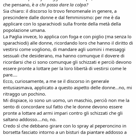
che pensano, è
a chi posso dare la colpa?
Sia chiaro: il discorso lo trovo fenomenale in genere, a
prescindere dalle donne e dal femminismo: per me è da
applicare con lo sparachiodi sulla fronte della metà della
popolazione umana.
La Paglia invece, lo applica con foga e con piglio (ma senza lo
sparachiodi) alle donne, ricordando loro che hanno il diritto di
vestirsi come vogliono, di mandare agli uomini i messaggi
sessuali che desiderano, ma hanno comunque il dovere di
ricordarsi che ci sono comunque gli schizzati e perciò devono
essere pronte a lottare per la loro libertà di vestirsi come le
pare....
Ecco, curiosamente, a me se il discorso in generale
entusiasmava, applicato a questo aspetto delle donne...no, mi
ritraggo un pochino.
Mi dispiace, io sono un uomo, un maschio, perciò non me la
sento di concordare sul fatto che le donne devono essere
pronte a lottare ad armi impari contro gli schizzati che gli
saltano addosso....no, no.
Credo sì che debbano girare con lo spray al peperoncino in
borsetta fasciato intorno a un bisturi da piantare addosso a