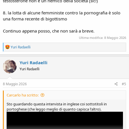
testosterone non è un nemico della società (
sic!
)
8. la lotta di alcune femministe contro la pornografia è solo
una forma recente di bigottismo
Continuo appena posso, che non sarà a breve.
Ultima modifica:
8 Maggio 2026
R
Yuri Radaelli
e
a
c
Yuri Radaelli
t
Yuri Radaelli
i
o
n
s
8 Maggio 2026
#5
:
Carcarlo ha scritto:
Sto guardando questa intervista in inglese coi sottotitoli in
portoghese (che leggo meglio di quanto capisca l'altro).