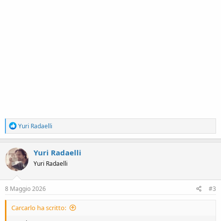
R
Yuri Radaelli
e
a
c
Yuri Radaelli
t
Yuri Radaelli
i
o
n
s
8 Maggio 2026
#3
:
Carcarlo ha scritto: