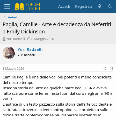
Accedi
Registrati
Autori
Paglia, Camille - Arte e decadenza da Nefertiti
a Emily Dickinson
C
D
Yuri Radaelli
8 Maggio 2026
r
a
e
t
Yuri Radaelli
a
a
Yuri Radaelli
t
d
o
i
r
i
8 Maggio 2026
#1
e
n
D
i
Camille Paglia è una delle voci più potenti e meno conosciute
i
z
del nostro tempo.
s
i
Insegna storia dell'arte da qualche parte negli USA e aveva
c
o
fatto scalpore come femminista fuori dal coro negli anni '90 e
u
2000.
s
È autrice di un testo pazzesco sulla storia dell'arte occidentale
s
i
catturata attraverso la lente antropologica e proiettata sulle
o
forme d'arte contemporanee più disparate spaziando in