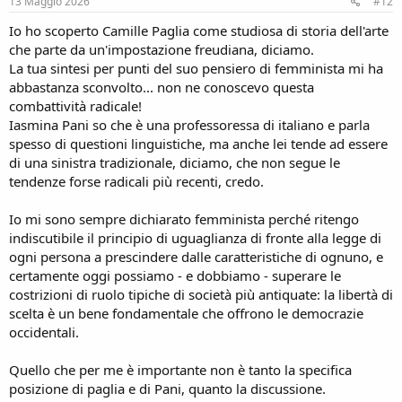
s
13 Maggio 2026
#12
:
Io ho scoperto Camille Paglia come studiosa di storia dell'arte
che parte da un'impostazione freudiana, diciamo.
La tua sintesi per punti del suo pensiero di femminista mi ha
abbastanza sconvolto... non ne conoscevo questa
combattività radicale!
Iasmina Pani so che è una professoressa di italiano e parla
spesso di questioni linguistiche, ma anche lei tende ad essere
di una sinistra tradizionale, diciamo, che non segue le
tendenze forse radicali più recenti, credo.
Io mi sono sempre dichiarato femminista perché ritengo
indiscutibile il principio di uguaglianza di fronte alla legge di
ogni persona a prescindere dalle caratteristiche di ognuno, e
certamente oggi possiamo - e dobbiamo - superare le
costrizioni di ruolo tipiche di società più antiquate: la libertà di
scelta è un bene fondamentale che offrono le democrazie
occidentali.
Quello che per me è importante non è tanto la specifica
posizione di paglia e di Pani, quanto la discussione.