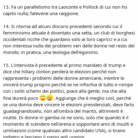
13. Fa un parallelismo tra Laoconte e Pollock di cui non ho
capito nulla; fatevene una raqgione.
14. Si ritorna ad alcuni discorsi precedenti secondo cui il
femminismo attuale è diventato una setta, un club di borghesi
occidentali ricche che guardano solo ai loro capricci e a cui
non interessa nulla dei problemi veri delle donne nel resto del
mondo; in pratica, una teologia dell'egoismo.
15. L'intervista è precedente al primo mandato di trump e
dice che hillary clinton perderà le elezioni perchè non
rappresenta i problemi delle donne americane, mentre le
vincerà trump proprio perchè se ne infischia di tutto e rompe
con i soliti schemi dei politici, piace alla gente, ma che alla
fine durerà poco
. Aggiunge che è meglio così, perchè
se una donna deve vincere le elezioni presidenziali, deve farlo
guadagnandoselo, non all'ombra del marito, altrimenti è
inutile. Di donne in gamba ce ne sono, solo che quando è il
momento di scendere nell'arena e sopportare anni di insulti e
umiliazioni (come qualsiasi altro candidato USA), si tirano
indietro e lasciano il passo agli uomini.