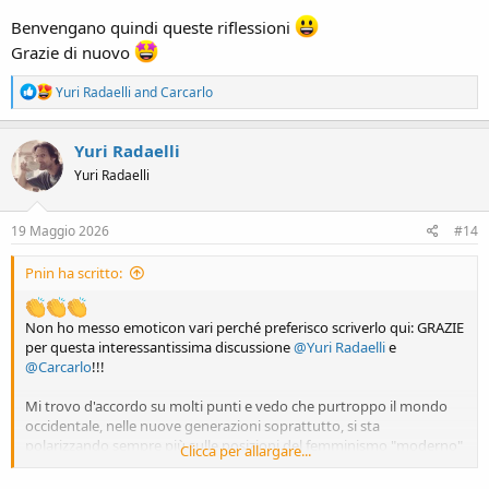
Benvengano quindi queste riflessioni
Grazie di nuovo
R
Yuri Radaelli
and
Carcarlo
e
a
c
Yuri Radaelli
t
Yuri Radaelli
i
o
n
s
19 Maggio 2026
#14
:
Pnin ha scritto:
Non ho messo emoticon vari perché preferisco scriverlo qui: GRAZIE
per questa interessantissima discussione
@Yuri Radaelli
e
@Carcarlo
!!!
Mi trovo d'accordo su molti punti e vedo che purtroppo il mondo
occidentale, nelle nuove generazioni soprattutto, si sta
polarizzando sempre più sulle posizioni del femminismo "moderno"
Clicca per allargare...
sopra descritto (che personalmente definirei semplicemente
femminismo di comodo o - se non fosse un detto antifemminista