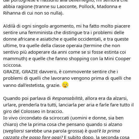
abbia ragione (tranne su Laoconte, Pollock, Madonna e
Rihanna di cui non so nulla).
Aldilà di ogni singolo argomento, mi ha fatto molto piacere
sentire una femminista che distingue tra i problemi delle
donne africane e asiatiche e quelle occidentali, e tra queste
ultime, tra quelle della classe operaia (termine che non
sentivo più adoperare da anni come se si fosse estinta coi
mammuth) e quelle che fanno shopping con la Mini Cooper
sciccosa.
GRAZIE, GRAZIE davvero, è commovente sentire che i
problemi di quelli che lavorano vengono prima di quelli che
vanno dall'estetista, grazie.
Quando poi parlava di
Responsabilità
, allora era da alzarsi,
urlare, prenderla tra tutti, lanciarla per aria e farle fare tutto il
giro del Colosseo in braccio.
Io vivo circondato da sciroccati (uomini e donne, sia ben
chiaro) che la prima cosa che pensano quando si alzano
(
svegliarsi
sarebbe una parola grossa) è
qual'è la prima
cazzata che posso fare oggi?
E subito dopo, la seconda cosa