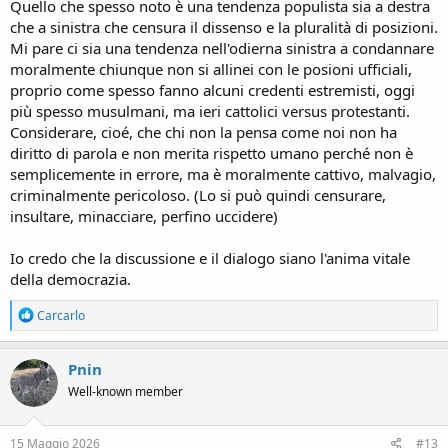
Quello che spesso noto è una tendenza populista sia a destra
che a sinistra che censura il dissenso e la pluralità di posizioni.
Mi pare ci sia una tendenza nell'odierna sinistra a condannare
moralmente chiunque non si allinei con le posioni ufficiali,
proprio come spesso fanno alcuni credenti estremisti, oggi
più spesso musulmani, ma ieri cattolici versus protestanti.
Considerare, cioé, che chi non la pensa come noi non ha
diritto di parola e non merita rispetto umano perché non è
semplicemente in errore, ma è moralmente cattivo, malvagio,
criminalmente pericoloso. (Lo si può quindi censurare,
insultare, minacciare, perfino uccidere)
Io credo che la discussione e il dialogo siano l'anima vitale
della democrazia.
R
Carcarlo
e
a
c
Pnin
t
Well-known member
i
o
n
s
15 Maggio 2026
#13