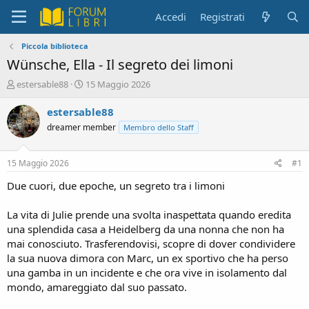
Accedi
Registrati
Piccola biblioteca
Wünsche, Ella - Il segreto dei limoni
C
D
estersable88
15 Maggio 2026
r
a
e
t
estersable88
a
a
dreamer member
Membro dello Staff
t
d
o
i
r
i
15 Maggio 2026
#1
e
n
D
i
Due cuori, due epoche, un segreto tra i limoni
i
z
s
i
La vita di Julie prende una svolta inaspettata quando eredita
c
o
una splendida casa a Heidelberg da una nonna che non ha
u
mai conosciuto. Trasferendovisi, scopre di dover condividere
s
la sua nuova dimora con Marc, un ex sportivo che ha perso
s
i
una gamba in un incidente e che ora vive in isolamento dal
o
mondo, amareggiato dal suo passato.
n
e