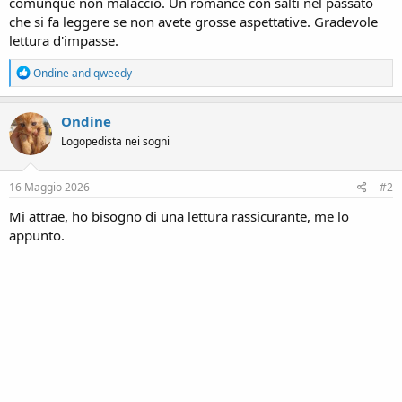
comunque non malaccio. Un romance con salti nel passato
che si fa leggere se non avete grosse aspettative. Gradevole
lettura d'impasse.
R
Ondine
and
qweedy
e
a
c
Ondine
t
Logopedista nei sogni
i
o
n
s
16 Maggio 2026
#2
:
Mi attrae, ho bisogno di una lettura rassicurante, me lo
appunto.