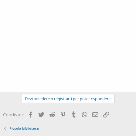
Devi accedere o registrarti per poter rispondere.
Facebook
Twitter
Reddit
Pinterest
Tumblr
WhatsApp
e-mail
Link
Condividi:
Piccola biblioteca