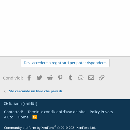
Devi accedere o registrarti per poter rispondere.
Facebook
Twitter
Reddit
Pinterest
Tumblr
WhatsApp
e-mail
Link
Condividi:
Sto cercando un libro che parli di...
Italiano (child01)
Contattaci!
Termini e condizioni d'uso del sito
Policy Privacy
Aiuto
Home
R
S
S
®
Community platform by XenForo
© 2010-2021 XenForo Ltd.