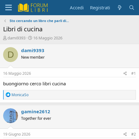
Accedi
Registrati
Sto cercando un libro che parli di...
Libri di cucina
C
D
dami9393
16 Maggio 2026
r
a
e
t
dami9393
D
a
a
New member
t
d
o
i
r
i
16 Maggio 2026
#1
e
n
D
i
buongiorno cerco libri cucina
i
z
s
i
R
MonicaSo
c
o
e
a
u
c
s
gamine2612
t
s
Together for ever
i
i
o
o
n
n
s
19 Giugno 2026
#2
e
: