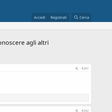
Accedi
Registrati
Cerca
noscere agli altri
#261
#262