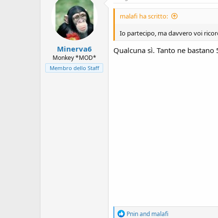
s
t
i
i
malafi ha scritto:
o
o
n
n
Io partecipo, ma davvero voi ricor
s
e
:
Minerva6
Qualcuna sì. Tanto ne bastano 5 
Monkey *MOD*
Membro dello Staff
R
Pnin
and
malafi