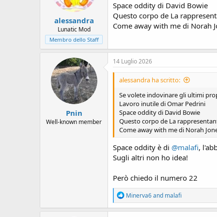
Space oddity di David Bowie
Questo corpo de La rappresenta
alessandra
Come away with me di Norah J
Lunatic Mod
Membro dello Staff
14 Luglio 2026
alessandra ha scritto:
Se volete indovinare gli ultimi pro
Lavoro inutile di Omar Pedrini
Pnin
Space oddity di David Bowie
Questo corpo de La rappresentante
Well-known member
Come away with me di Norah Jon
Space oddity è di
@malafi
, l'a
Sugli altri non ho idea!
Però chiedo il numero 22
R
Minerva6
and
malafi
e
a