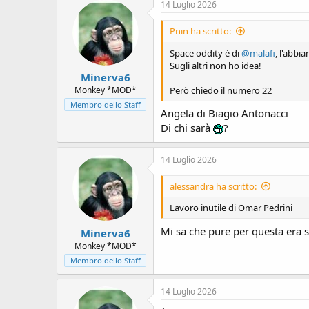
c
14 Luglio 2026
t
i
Pnin ha scritto:
o
n
Space oddity è di
@malafi
, l'abb
s
Sugli altri non ho idea!
:
Minerva6
Però chiedo il numero 22
Monkey *MOD*
Membro dello Staff
Angela di Biagio Antonacci
Di chi sarà
?
14 Luglio 2026
alessandra ha scritto:
Lavoro inutile di Omar Pedrini
Mi sa che pure per questa era st
Minerva6
Monkey *MOD*
Membro dello Staff
14 Luglio 2026