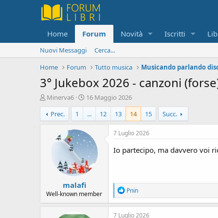
Home
Forum
Novità
Iscritti
Lib
Nuovi Messaggi
Cerca...
Home
Forum
Tutto musica
Musicando parlando di
3° Jukebox 2026 - canzoni (fors
C
D
Minerva6
16 Maggio 2026
r
a
Prec.
1
...
12
13
14
15
Succ.
e
t
a
a
t
d
7 Luglio 2026
o
i
r
i
Io partecipo, ma davvero voi ri
e
n
D
i
i
z
malafi
s
i
R
Pnin
c
o
Well-known member
e
u
a
s
c
7 Luglio 2026