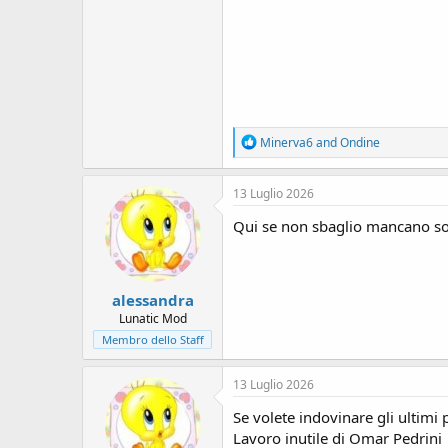
R
Minerva6
and
Ondine
e
a
c
13 Luglio 2026
t
i
Qui se non sbaglio mancano sol
o
n
s
:
alessandra
Lunatic Mod
Membro dello Staff
13 Luglio 2026
Se volete indovinare gli ultimi 
Lavoro inutile di Omar Pedrini