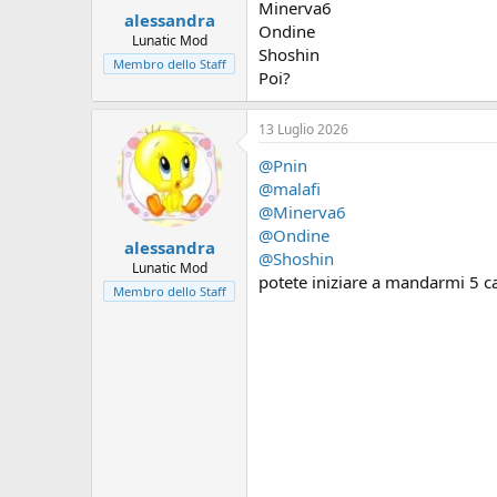
:
Minerva6
alessandra
Ondine
Lunatic Mod
Shoshin
Membro dello Staff
Poi?
13 Luglio 2026
@Pnin
@malafi
@Minerva6
@Ondine
alessandra
@Shoshin
Lunatic Mod
potete iniziare a mandarmi 5 ca
Membro dello Staff