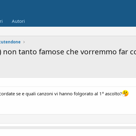
ri
Autori
scutendone
e) non tanto famose che vorremmo far co
cordate se e quali canzoni vi hanno folgorato al 1° ascolto?