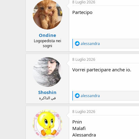
c
8 Luglio 2026
t
i
Partecipo
o
n
s
:
Ondine
Logopedista nei
R
alessandra
sogni
e
a
c
8 Luglio 2026
t
i
Vorrei partecipare anche io.
o
n
s
:
Shoshin
R
alessandra
في الذاكرة
e
a
c
8 Luglio 2026
t
i
Pnin
o
Malafi
n
Alessandra
s