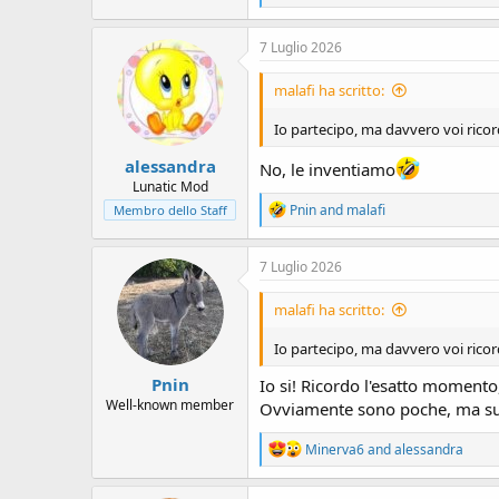
e
a
c
7 Luglio 2026
t
i
malafi ha scritto:
o
n
Io partecipo, ma davvero voi ricor
s
:
alessandra
No, le inventiamo
Lunatic Mod
R
Pnin
and
malafi
Membro dello Staff
e
a
c
7 Luglio 2026
t
i
malafi ha scritto:
o
n
Io partecipo, ma davvero voi ricor
s
:
Pnin
Io si! Ricordo l'esatto moment
Well-known member
Ovviamente sono poche, ma suff
R
Minerva6
and
alessandra
e
a