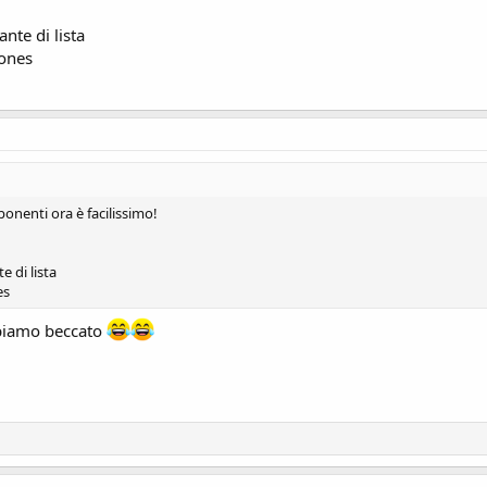
nte di lista
ones
ponenti ora è facilissimo!
 di lista
es
bbiamo beccato