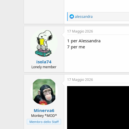
R
alessandra
e
a
c
17 Maggio 2026
t
i
1 per Alessandra
o
7 per me
n
s
:
isola74
Lonely member
17 Maggio 2026
Minerva6
Monkey *MOD*
Membro dello Staff