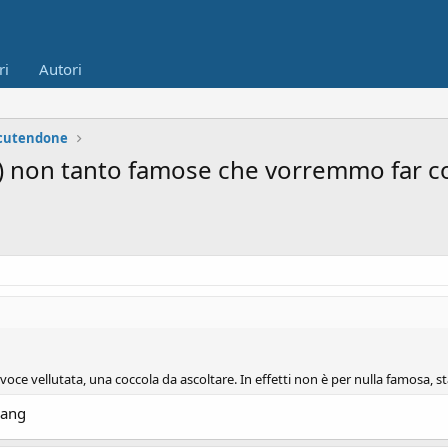
ri
Autori
scutendone
e) non tanto famose che vorremmo far co
oce vellutata, una coccola da ascoltare. In effetti non è per nulla famosa, sta
Gang