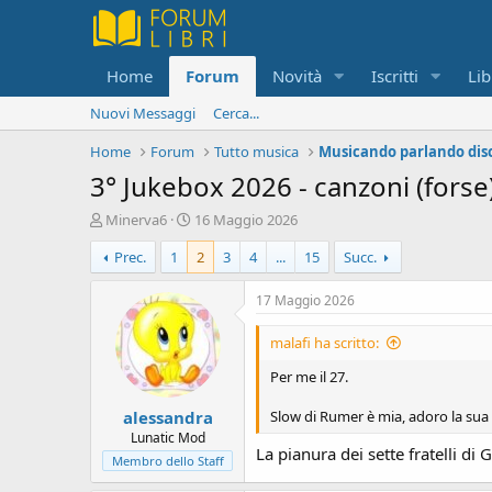
Home
Forum
Novità
Iscritti
Lib
Nuovi Messaggi
Cerca...
Home
Forum
Tutto musica
Musicando parlando di
3° Jukebox 2026 - canzoni (fors
C
D
Minerva6
16 Maggio 2026
r
a
Prec.
1
2
3
4
...
15
Succ.
e
t
a
a
t
d
17 Maggio 2026
o
i
r
i
malafi ha scritto:
e
n
D
i
Per me il 27.
i
z
alessandra
s
i
Slow di Rumer è mia, adoro la sua v
c
o
Lunatic Mod
La pianura dei sette fratelli di 
u
Membro dello Staff
s