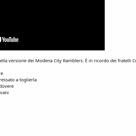
ella versione dei Modena City Ramblers. È in ricordo dei fratelli C
re
essato a toglierla
 dovere
ovani