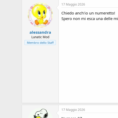
s
17 Maggio 2026
i
o
Chiedo anch'io un numeretto!
n
Spero non mi esca una delle mi
e
alessandra
Lunatic Mod
Membro dello Staff
17 Maggio 2026