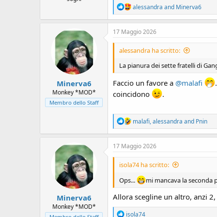
R
alessandra
and
Minerva6
e
a
c
17 Maggio 2026
t
i
alessandra ha scritto:
o
n
La pianura dei sette fratelli di Gan
s
:
Faccio un favore a
@malafi
Minerva6
Monkey *MOD*
coincidono
.
Membro dello Staff
R
malafi
,
alessandra
and
Pnin
e
a
c
17 Maggio 2026
t
i
isola74 ha scritto:
o
n
Ops...
mi mancava la seconda 
s
:
Allora scegline un altro, anzi 2
Minerva6
Monkey *MOD*
R
isola74
Membro dello Staff