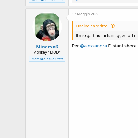
e
a
c
17 Maggio 2026
t
i
Ondine ha scritto:
o
n
Il mio gattino mi ha suggerito il 
s
:
Per
@alessandra
Distant shore 
Minerva6
Monkey *MOD*
Membro dello Staff