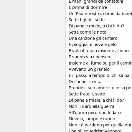
E mani grandi da contadini
E prima di dormire
Un Padrenostro, come da bamb
Sette figlioli, sette
Di pane e miele, a chi li do?
Sette come le note
Una canzone gli canterò
E pioggia, e neve e gelo
E vola il fuoco insieme al vino
E vanno via i pensieri
Insieme al fumo su per il cami
Avevano un granaio
E il passo a tempo di chi sa bal
Di chi per la vita
Prende il suo amore, e lo sa po
Sette fratelli, sette
Di pane e miele, a chi li do?
Non li darò alla guerra
All'uomo nero non li darò
Nuvola, lampo e tuono
Non c'è perdono per quella not
Che gli squadristi vennero