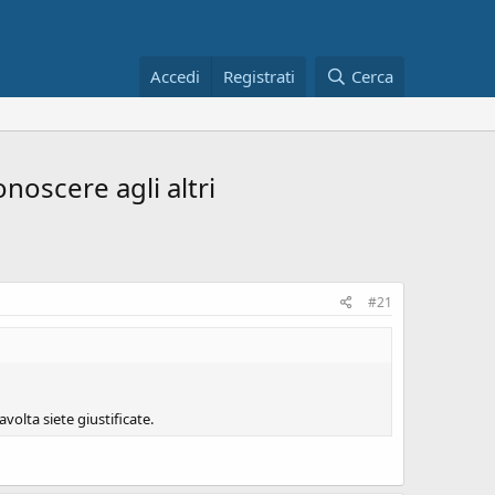
Accedi
Registrati
Cerca
noscere agli altri
#21
volta siete giustificate.