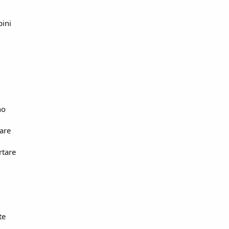
ini
no
lare
rtare
te