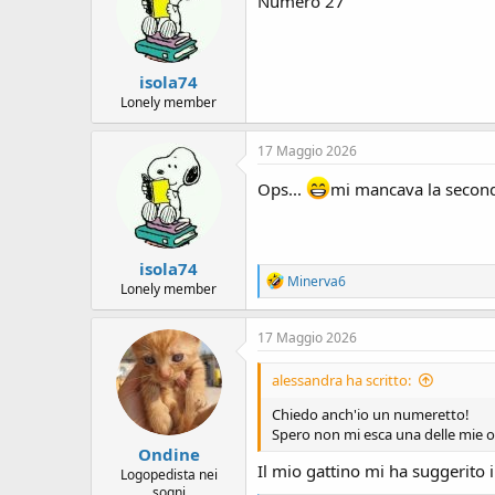
Numero 27
isola74
Lonely member
17 Maggio 2026
Ops...
mi mancava la secon
isola74
R
Minerva6
Lonely member
e
a
c
17 Maggio 2026
t
i
alessandra ha scritto:
o
n
Chiedo anch'io un numeretto!
s
Spero non mi esca una delle mie o
:
Ondine
Il mio gattino mi ha suggerito
Logopedista nei
sogni