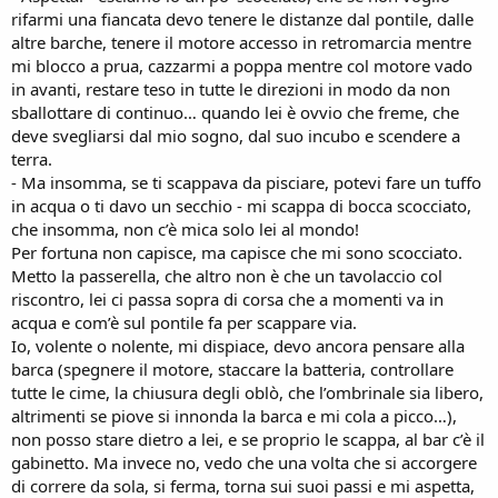
rifarmi una fiancata devo tenere le distanze dal pontile, dalle
altre barche, tenere il motore accesso in retromarcia mentre
mi blocco a prua, cazzarmi a poppa mentre col motore vado
in avanti, restare teso in tutte le direzioni in modo da non
sballottare di continuo… quando lei è ovvio che freme, che
deve svegliarsi dal mio sogno, dal suo incubo e scendere a
terra.
- Ma insomma, se ti scappava da pisciare, potevi fare un tuffo
in acqua o ti davo un secchio - mi scappa di bocca scocciato,
che insomma, non c’è mica solo lei al mondo!
Per fortuna non capisce, ma capisce che mi sono scocciato.
Metto la passerella, che altro non è che un tavolaccio col
riscontro, lei ci passa sopra di corsa che a momenti va in
acqua e com’è sul pontile fa per scappare via.
Io, volente o nolente, mi dispiace, devo ancora pensare alla
barca (spegnere il motore, staccare la batteria, controllare
tutte le cime, la chiusura degli oblò, che l’ombrinale sia libero,
altrimenti se piove si innonda la barca e mi cola a picco…),
non posso stare dietro a lei, e se proprio le scappa, al bar c’è il
gabinetto. Ma invece no, vedo che una volta che si accorgere
di correre da sola, si ferma, torna sui suoi passi e mi aspetta,