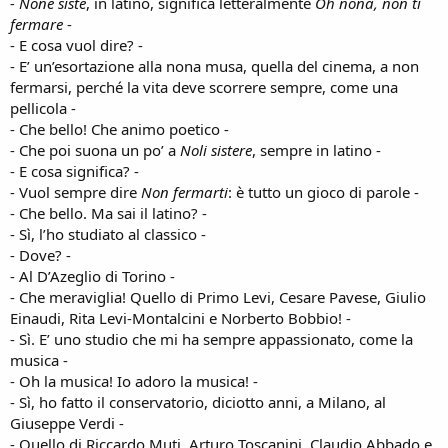
- None siste
, in latino, significa letteralmente
Oh nona, non ti
fermare
-
- E cosa vuol dire? -
- E’ un’esortazione alla nona musa, quella del cinema, a non
fermarsi, perché la vita deve scorrere sempre, come una
pellicola -
- Che bello! Che animo poetico -
- Che poi suona un po’ a
Noli sistere
, sempre in latino -
- E cosa significa? -
- Vuol sempre dire
Non fermarti
: è tutto un gioco di parole -
- Che bello. Ma sai il latino? -
- Sì, l’ho studiato al classico -
- Dove? -
- Al D’Azeglio di Torino -
- Che meraviglia! Quello di Primo Levi, Cesare Pavese, Giulio
Einaudi, Rita Levi-Montalcini e Norberto Bobbio! -
- Sì. E’ uno studio che mi ha sempre appassionato, come la
musica -
- Oh la musica! Io adoro la musica! -
- Sì, ho fatto il conservatorio, diciotto anni, a Milano, al
Giuseppe Verdi -
- Quello di Riccardo Muti, Arturo Toscanini, Claudio Abbado e