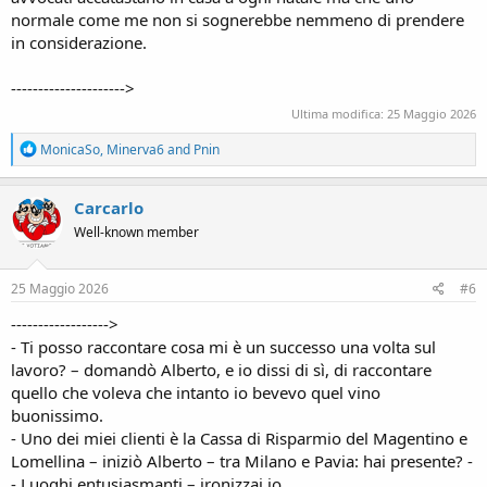
normale come me non si sognerebbe nemmeno di prendere
in considerazione.
--------------------->
Ultima modifica:
25 Maggio 2026
R
MonicaSo
,
Minerva6
and
Pnin
e
a
c
Carcarlo
t
Well-known member
i
o
n
s
25 Maggio 2026
#6
:
------------------>
- Ti posso raccontare cosa mi è un successo una volta sul
lavoro? – domandò Alberto, e io dissi di sì, di raccontare
quello che voleva che intanto io bevevo quel vino
buonissimo.
- Uno dei miei clienti è la Cassa di Risparmio del Magentino e
Lomellina – iniziò Alberto – tra Milano e Pavia: hai presente? -
- Luoghi entusiasmanti – ironizzai io