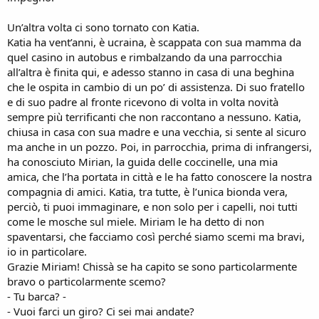
Un’altra volta ci sono tornato con Katia.
Katia ha vent’anni, è ucraina, è scappata con sua mamma da
quel casino in autobus e rimbalzando da una parrocchia
all’altra è finita qui, e adesso stanno in casa di una beghina
che le ospita in cambio di un po’ di assistenza. Di suo fratello
e di suo padre al fronte ricevono di volta in volta novità
sempre più terrificanti che non raccontano a nessuno. Katia,
chiusa in casa con sua madre e una vecchia, si sente al sicuro
ma anche in un pozzo. Poi, in parrocchia, prima di infrangersi,
ha conosciuto Mirian, la guida delle coccinelle, una mia
amica, che l’ha portata in città e le ha fatto conoscere la nostra
compagnia di amici. Katia, tra tutte, è l’unica bionda vera,
perciò, ti puoi immaginare, e non solo per i capelli, noi tutti
come le mosche sul miele. Miriam le ha detto di non
spaventarsi, che facciamo così perché siamo scemi ma bravi,
io in particolare.
Grazie Miriam! Chissà se ha capito se sono particolarmente
bravo o particolarmente scemo?
- Tu barca? -
- Vuoi farci un giro? Ci sei mai andate?