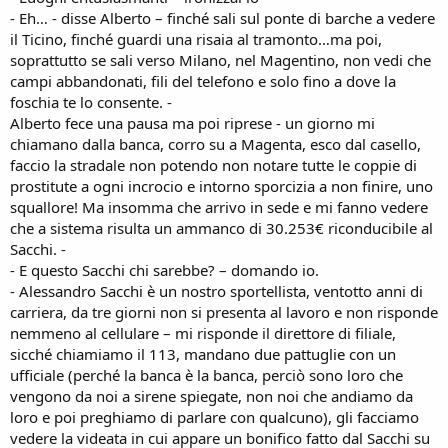
- Eh… - disse Alberto – finché sali sul ponte di barche a vedere
il Ticino, finché guardi una risaia al tramonto…ma poi,
soprattutto se sali verso Milano, nel Magentino, non vedi che
campi abbandonati, fili del telefono e solo fino a dove la
foschia te lo consente. -
Alberto fece una pausa ma poi riprese - un giorno mi
chiamano dalla banca, corro su a Magenta, esco dal casello,
faccio la stradale non potendo non notare tutte le coppie di
prostitute a ogni incrocio e intorno sporcizia a non finire, uno
squallore! Ma insomma che arrivo in sede e mi fanno vedere
che a sistema risulta un ammanco di 30.253€ riconducibile al
Sacchi. -
- E questo Sacchi chi sarebbe? – domando io.
- Alessandro Sacchi è un nostro sportellista, ventotto anni di
carriera, da tre giorni non si presenta al lavoro e non risponde
nemmeno al cellulare – mi risponde il direttore di filiale,
sicché chiamiamo il 113, mandano due pattuglie con un
ufficiale (perché la banca è la banca, perciò sono loro che
vengono da noi a sirene spiegate, non noi che andiamo da
loro e poi preghiamo di parlare con qualcuno), gli facciamo
vedere la videata in cui appare un bonifico fatto dal Sacchi su