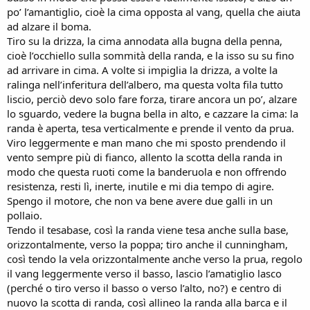
po’ l’amantiglio, cioè la cima opposta al vang, quella che aiuta
ad alzare il boma.
Tiro su la drizza, la cima annodata alla bugna della penna,
cioè l’occhiello sulla sommità della randa, e la isso su su fino
ad arrivare in cima. A volte si impiglia la drizza, a volte la
ralinga nell’inferitura dell’albero, ma questa volta fila tutto
liscio, perciò devo solo fare forza, tirare ancora un po’, alzare
lo sguardo, vedere la bugna bella in alto, e cazzare la cima: la
randa è aperta, tesa verticalmente e prende il vento da prua.
Viro leggermente e man mano che mi sposto prendendo il
vento sempre più di fianco, allento la scotta della randa in
modo che questa ruoti come la banderuola e non offrendo
resistenza, resti lì, inerte, inutile e mi dia tempo di agire.
Spengo il motore, che non va bene avere due galli in un
pollaio.
Tendo il tesabase, così la randa viene tesa anche sulla base,
orizzontalmente, verso la poppa; tiro anche il cunningham,
così tendo la vela orizzontalmente anche verso la prua, regolo
il vang leggermente verso il basso, lascio l’amatiglio lasco
(perché o tiro verso il basso o verso l’alto, no?) e centro di
nuovo la scotta di randa, così allineo la randa alla barca e il