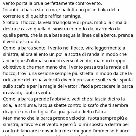
vento porta la prua perfettamente controvento.
Intanto la barca sta ferma, sballotta un po’ in balia della
corrente e di qualche raffica raminga.
Srotolo il fiocco, la vela triangolare di prua, mollo la cima di
destra e cazzo quella di sinistra in modo da tirarmelo da
quella parte, che la sua base segua la linea della barca, prenda
il vento e si gonfi.
Come la barca sente il vento nel fiocco, vira leggermente a
sinistra, allora allento un po’ la scotta di randa in modo che
anche quest’ultima si orienti verso il vento, ma non troppo:
obiettivo è che man mano che il vento passa tra la randa e il
fiocco, trovi una sezione sempre più stretta in modo da che la
riduzione della sua velocità diventi pressione sulle vele, spinta
sullo scafo e per la magia dei vettori, faccia procedere la barca
in avanti, contro vento.
Come la barca prende l’abbrivio, vedi che si lascia dietro la
scia, la schiuma, l’acqua sbatte contro lo scafo che ti sembra
di aprire una bottiglia d’acqua gasata dietro l’altra.
Man mano che la barca prende velocità, ruota sempre più a
sinistra, a favore del vento e perciò io mi sposto a destra per
controbilanciare e davanti a me e mi godo l’immenso bianco