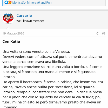
R
MonicaSo
,
Minerva6
and
Pnin
e
a
c
Carcarlo
t
Well-known member
i
o
n
s
19 Maggio 2026
#3
:
Con Katia
Una volta ci sono venuto con la Vanessa.
Dovevi vedere come fluttuava sul pontile mentre andavamo
verso la barca: sembrava una libellula.
Una leggera emozione salirci e una volta a bordo, si è come
bloccata, si è portata una mano al mento e si è guardata
intorno.
Ho aperto il boccaporto, è scesa in cabina, che insomma, era
carina, l’avevo anche pulita per l’occasione, lei si guarda
intorno, tempo di constatare che non c’era il bidet e la presa
per il phon che con lo sguardo ha cercato la via di fuga; poi,
fuori, mi ha chiesto se però tornavamo presto che aveva un
impegno.