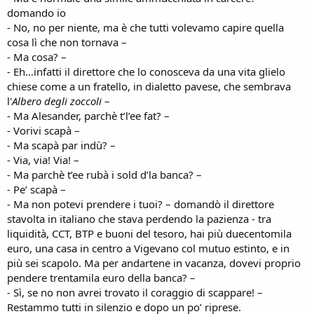
domando io
- No, no per niente, ma è che tutti volevamo capire quella
cosa lì che non tornava –
- Ma cosa? –
- Eh…infatti il direttore che lo conosceva da una vita glielo
chiese come a un fratello, in dialetto pavese, che sembrava
l'
Albero degli zoccoli
–
- Ma Alesander, parchè t’l’ee fat? –
- Vorivi scapà –
- Ma scapà par indù? –
- Via, via! Via! –
- Ma parchè t’ee rubà i sold d’la banca? –
- Pe’ scapà –
- Ma non potevi prendere i tuoi? – domandò il direttore
stavolta in italiano che stava perdendo la pazienza - tra
liquidità, CCT, BTP e buoni del tesoro, hai più duecentomila
euro, una casa in centro a Vigevano col mutuo estinto, e in
più sei scapolo. Ma per andartene in vacanza, dovevi proprio
pendere trentamila euro della banca? –
- Sì, se no non avrei trovato il coraggio di scappare! –
Restammo tutti in silenzio e dopo un po’ riprese.