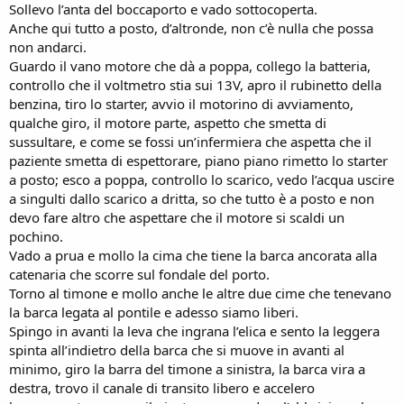
Sollevo l’anta del boccaporto e vado sottocoperta.
Anche qui tutto a posto, d’altronde, non c’è nulla che possa
non andarci.
Guardo il vano motore che dà a poppa, collego la batteria,
controllo che il voltmetro stia sui 13V, apro il rubinetto della
benzina, tiro lo starter, avvio il motorino di avviamento,
qualche giro, il motore parte, aspetto che smetta di
sussultare, e come se fossi un’infermiera che aspetta che il
paziente smetta di espettorare, piano piano rimetto lo starter
a posto; esco a poppa, controllo lo scarico, vedo l’acqua uscire
a singulti dallo scarico a dritta, so che tutto è a posto e non
devo fare altro che aspettare che il motore si scaldi un
pochino.
Vado a prua e mollo la cima che tiene la barca ancorata alla
catenaria che scorre sul fondale del porto.
Torno al timone e mollo anche le altre due cime che tenevano
la barca legata al pontile e adesso siamo liberi.
Spingo in avanti la leva che ingrana l’elica e sento la leggera
spinta all’indietro della barca che si muove in avanti al
minimo, giro la barra del timone a sinistra, la barca vira a
destra, trovo il canale di transito libero e accelero