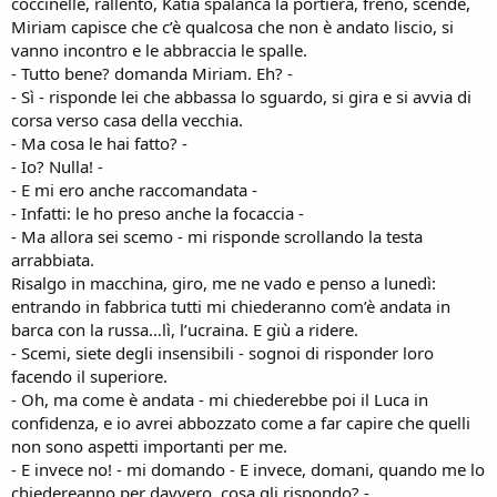
coccinelle, rallento, Katia spalanca la portiera, freno, scende,
Miriam capisce che c’è qualcosa che non è andato liscio, si
vanno incontro e le abbraccia le spalle.
- Tutto bene? domanda Miriam. Eh? -
- Sì - risponde lei che abbassa lo sguardo, si gira e si avvia di
corsa verso casa della vecchia.
- Ma cosa le hai fatto? -
- Io? Nulla! -
- E mi ero anche raccomandata -
- Infatti: le ho preso anche la focaccia -
- Ma allora sei scemo - mi risponde scrollando la testa
arrabbiata.
Risalgo in macchina, giro, me ne vado e penso a lunedì:
entrando in fabbrica tutti mi chiederanno com’è andata in
barca con la russa…lì, l’ucraina. E giù a ridere.
- Scemi, siete degli insensibili - sognoi di risponder loro
facendo il superiore.
- Oh, ma come è andata - mi chiederebbe poi il Luca in
confidenza, e io avrei abbozzato come a far capire che quelli
non sono aspetti importanti per me.
- E invece no! - mi domando - E invece, domani, quando me lo
chiedereanno per davvero, cosa gli rispondo? -