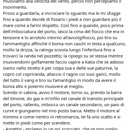
muoviamo alla velocità del vento, perciò non percepiamo il
movimento.
Provo a guardarla, a incrociare lo sguardo ma le mi sfugge
fino a quando decide di fissarsi i piedi e non guardare più il
mare come a farmi dispetto. Così fino a quando, poco prima
dell’imboccatura del porto, lasco la cima del fiocco che era in
tensione e lo arrotolo intorno all’avvolgifiocco, poi tiro su
l’ammantiglio affinchè il boma non caschi in testa a qualcuno,
mollo la drizza, la ralinga scivola lungo l’inferitura fino a
trovarci la randa nel pozzetto; la ripiego su se stessa mentre
muovendomi goffamente faccio capire a Katia che se adesso
siamo nello stretto è per colpa sua e delle sue paturnie, la
copro col copriranda, allaccio il ragno coi suoi ganci, mollo
del tutto il vang e tiro su l’amantiglio in modo da avere il
boma alto e potermi muovere al meglio.
Scendo in cabina, avvio il motore, torno su, prendo la barra
del timone, do gas e m’infilo nel canale di transito principale
del porto, rallento, imbocco un canale secondario, un paio di
curve e giungiamo nel mio posto barca. Metto il motore al
minimo e come rientro in retromarcia, lei fa uno scatto e si
mette in piedi come per scendere.
- Aspetta! - esclamo io un po’ scocciato, che se non voglio