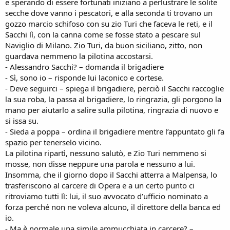
e sperando di essere fortunati iniziano a perlustrare le solite
secche dove vanno i pescatori, e alla seconda ti trovano un
gozzo marcio schifoso con su zio Turi che faceva le reti, e il
Sacchi lì, con la canna come se fosse stato a pescare sul
Naviglio di Milano. Zio Turi, da buon siciliano, zitto, non
guardava nemmeno la pilotina accostarsi.
- Alessandro Sacchi? – domanda il brigadiere
- Sì, sono io – risponde lui laconico e cortese.
- Deve seguirci – spiega il brigadiere, perciò il Sacchi raccoglie
la sua roba, la passa al brigadiere, lo ringrazia, gli porgono la
mano per aiutarlo a salire sulla pilotina, ringrazia di nuovo e
si issa su.
- Sieda a poppa – ordina il brigadiere mentre l’appuntato gli fa
spazio per tenerselo vicino.
La pilotina ripartì, nessuno salutò, e Zio Turi nemmeno si
mosse, non disse neppure una parola e nessuno a lui.
Insomma, che il giorno dopo il Sacchi atterra a Malpensa, lo
trasferiscono al carcere di Opera e a un certo punto ci
ritroviamo tutti lì: lui, il suo avvocato d’ufficio nominato a
forza perché non ne voleva alcuno, il direttore della banca ed
io.
- Ma è normale una simile ammucchiata in carcere? –