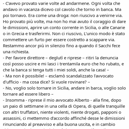
- C’avevo provato varie volte ad andarmene. Ogni volta che
andavo in vacanza dicevo col cavolo che torno in banca. Ma
poi tornavo. Era come una droga: non riuscivo a venirne via.
Ho provato più volte, ma non ho mai avuto il coraggio di dare
le dimissioni, aprire un conto corrente in Sicilia, o alle Canarie
o in Grecia e trasferirmi. Non ci riuscivo, L’unico modo è stato
commettere un furto per essere costretto a scappare via.
Restammo ancor più in silenzio fino a quando il Sacchi fece
una richiesta.
- Per favore direttore – deglutì e riprese – ritiri la denuncia
così posso uscire e mi lasci i trentamila euro che ho rubato, e
che la banca si tenga tutti i miei soldi, anche la casa! –
- Ma non è possibile! – esclamò scandalizzato l’avvocato
d'ufficio - ma cosa dice? Si vuole rovinare? –
- No, voglio solo tornare in Sicilia, andare in barca, voglio solo
tornare ad essere libero –
- Insomma - riprese il mio avvocato Alberto - alla fine, dopo
un paio di settimane in una cella di Opera, di quelle tranquille
con altri truffatori, niente violenti, niente drogati, papponi o
assassini, ci mettemmo d’accordo affinché desse le dimissioni
rinunciando al preavviso e alla buona uscita, e in cambio