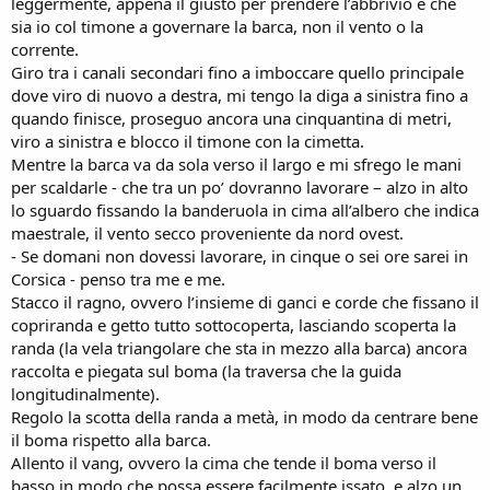
leggermente, appena il giusto per prendere l’abbrivio e che
sia io col timone a governare la barca, non il vento o la
corrente.
Giro tra i canali secondari fino a imboccare quello principale
dove viro di nuovo a destra, mi tengo la diga a sinistra fino a
quando finisce, proseguo ancora una cinquantina di metri,
viro a sinistra e blocco il timone con la cimetta.
Mentre la barca va da sola verso il largo e mi sfrego le mani
per scaldarle - che tra un po’ dovranno lavorare – alzo in alto
lo sguardo fissando la banderuola in cima all’albero che indica
maestrale, il vento secco proveniente da nord ovest.
- Se domani non dovessi lavorare, in cinque o sei ore sarei in
Corsica - penso tra me e me.
Stacco il ragno, ovvero l’insieme di ganci e corde che fissano il
copriranda e getto tutto sottocoperta, lasciando scoperta la
randa (la vela triangolare che sta in mezzo alla barca) ancora
raccolta e piegata sul boma (la traversa che la guida
longitudinalmente).
Regolo la scotta della randa a metà, in modo da centrare bene
il boma rispetto alla barca.
Allento il vang, ovvero la cima che tende il boma verso il
basso in modo che possa essere facilmente issato, e alzo un