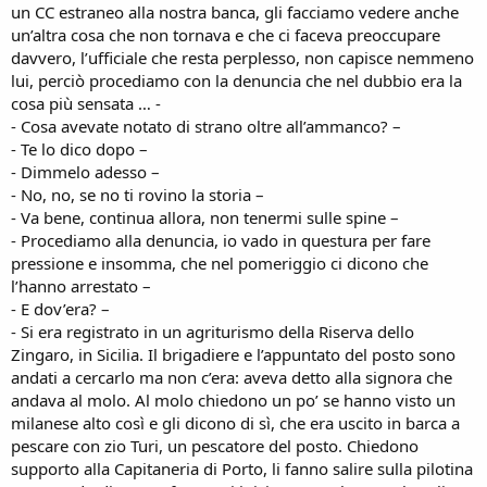
un CC estraneo alla nostra banca, gli facciamo vedere anche
un’altra cosa che non tornava e che ci faceva preoccupare
davvero, l’ufficiale che resta perplesso, non capisce nemmeno
lui, perciò procediamo con la denuncia che nel dubbio era la
cosa più sensata … -
- Cosa avevate notato di strano oltre all’ammanco? –
- Te lo dico dopo –
- Dimmelo adesso –
- No, no, se no ti rovino la storia –
- Va bene, continua allora, non tenermi sulle spine –
- Procediamo alla denuncia, io vado in questura per fare
pressione e insomma, che nel pomeriggio ci dicono che
l’hanno arrestato –
- E dov’era? –
- Si era registrato in un agriturismo della Riserva dello
Zingaro, in Sicilia. Il brigadiere e l’appuntato del posto sono
andati a cercarlo ma non c’era: aveva detto alla signora che
andava al molo. Al molo chiedono un po’ se hanno visto un
milanese alto così e gli dicono di sì, che era uscito in barca a
pescare con zio Turi, un pescatore del posto. Chiedono
supporto alla Capitaneria di Porto, li fanno salire sulla pilotina