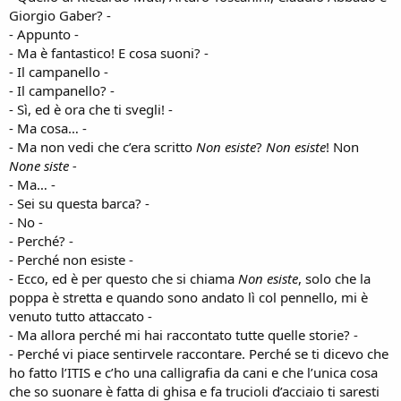
Giorgio Gaber? -
- Appunto -
- Ma è fantastico! E cosa suoni? -
- Il campanello -
- Il campanello? -
- Sì, ed è ora che ti svegli! -
- Ma cosa… -
- Ma non vedi che c’era scritto
Non esiste
?
Non esiste
! Non
None siste -
- Ma… -
- Sei su questa barca? -
- No -
- Perché? -
- Perché non esiste -
- Ecco, ed è per questo che si chiama
Non esiste
, solo che la
poppa è stretta e quando sono andato lì col pennello, mi è
venuto tutto attaccato -
- Ma allora perché mi hai raccontato tutte quelle storie? -
- Perché vi piace sentirvele raccontare. Perché se ti dicevo che
ho fatto l’ITIS e c’ho una calligrafia da cani e che l’unica cosa
che so suonare è fatta di ghisa e fa trucioli d’acciaio ti saresti