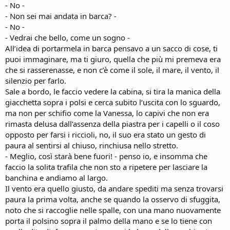
- No -
- Non sei mai andata in barca? -
- No -
- Vedrai che bello, come un sogno -
All’idea di portarmela in barca pensavo a un sacco di cose, ti
puoi immaginare, ma ti giuro, quella che più mi premeva era
che si rasserenasse, e non c’è come il sole, il mare, il vento, il
silenzio per farlo.
Sale a bordo, le faccio vedere la cabina, si tira la manica della
giacchetta sopra i polsi e cerca subito l’uscita con lo sguardo,
ma non per schifio come la Vanessa, lo capivi che non era
rimasta delusa dall’assenza della piastra per i capelli o il coso
opposto per farsi i riccioli, no, il suo era stato un gesto di
paura al sentirsi al chiuso, rinchiusa nello stretto.
- Meglio, così starà bene fuori! - penso io, e insomma che
faccio la solita trafila che non sto a ripetere per lasciare la
banchina e andiamo al largo.
Il vento era quello giusto, da andare spediti ma senza trovarsi
paura la prima volta, anche se quando la osservo di sfuggita,
noto che si raccoglie nelle spalle, con una mano nuovamente
porta il polsino sopra il palmo della mano e se lo tiene con