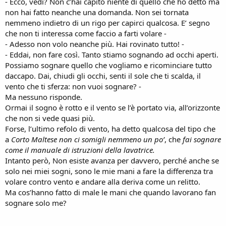
- Ecco, vedi? Non c’hai capito niente di quello che ho detto ma
non hai fatto neanche una domanda. Non sei tornata
nemmeno indietro di un rigo per capirci qualcosa. E’ segno
che non ti interessa come faccio a farti volare -
- Adesso non volo neanche più. Hai rovinato tutto! -
- Eddai, non fare così. Tanto stiamo sognando ad occhi aperti.
Possiamo sognare quello che vogliamo e ricominciare tutto
daccapo. Dai, chiudi gli occhi, senti il sole che ti scalda, il
vento che ti sferza: non vuoi sognare? -
Ma nessuno risponde.
Ormai il sogno è rotto e il vento se l’è portato via, all’orizzonte
che non si vede quasi più.
Forse, l’ultimo refolo di vento, ha detto qualcosa del tipo che
a
Corto Maltese non ci somigli nemmeno un po’
, che
fai sognare
come il manuale di istruzioni della lavatrice.
Intanto però, Non esiste avanza per davvero, perché anche se
solo nei miei sogni, sono le mie mani a fare la differenza tra
volare contro vento e andare alla deriva come un relitto.
Ma cos’hanno fatto di male le mani che quando lavorano fan
sognare solo me?