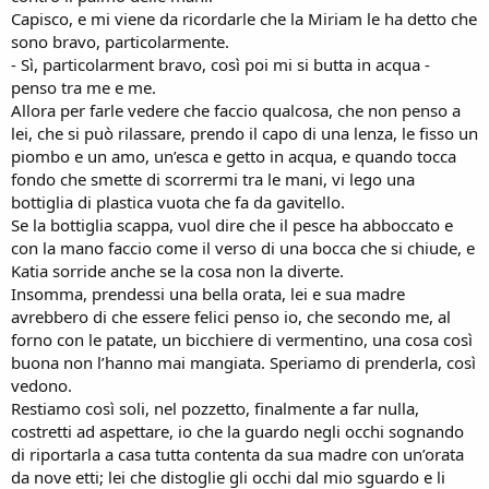
Capisco, e mi viene da ricordarle che la Miriam le ha detto che
sono bravo, particolarmente.
- Sì, particolarment bravo, così poi mi si butta in acqua -
penso tra me e me.
Allora per farle vedere che faccio qualcosa, che non penso a
lei, che si può rilassare, prendo il capo di una lenza, le fisso un
piombo e un amo, un’esca e getto in acqua, e quando tocca
fondo che smette di scorrermi tra le mani, vi lego una
bottiglia di plastica vuota che fa da gavitello.
Se la bottiglia scappa, vuol dire che il pesce ha abboccato e
con la mano faccio come il verso di una bocca che si chiude, e
Katia sorride anche se la cosa non la diverte.
Insomma, prendessi una bella orata, lei e sua madre
avrebbero di che essere felici penso io, che secondo me, al
forno con le patate, un bicchiere di vermentino, una cosa così
buona non l’hanno mai mangiata. Speriamo di prenderla, così
vedono.
Restiamo così soli, nel pozzetto, finalmente a far nulla,
costretti ad aspettare, io che la guardo negli occhi sognando
di riportarla a casa tutta contenta da sua madre con un’orata
da nove etti; lei che distoglie gli occhi dal mio sguardo e li