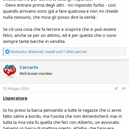
- Devo entrare prima degli altri - mi rispondo furbo - così
quando arrivano sono già a fare qualcosa e non mi chiede
nulla nessuno, che mica gli posso dire la verità -
Se c’è una cosa che fa terrore e scoprire che si può essere
felici, anche se per un attimo, ed è per questo che ci sono
sempre tante barche in vendita.
R
MonicaSo
,
Minerva6
,
malafi
and 1 other person
e
a
c
Carcarlo
t
Well-known member
i
o
n
s
25 Maggio 2026
#5
:
L’operatore
Io ho preso la barca pensando a tutte le ragazze che ci avrei
fatto salire a bordo, ma l’uscita che non dimenticherò mai in
tutta la mia vita fu quella che feci con Alberto, un avvocato.
Saliamo in barca di mattina presto, all’alba, che l’aria era