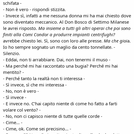
schifata -
- Non è vero - rispondi stizzita.
- Invece sì, infatti a me nessuna donna mi ha mai chiesto dove
sono diventato meccanico. Al Don Bosco di Settimo Milanese
le avrei risposto.
Ma insieme a tutti gli altri operai che poi sono
finiti alla Comi Condor a produrre impianti centrifughi?
avrebbe chiesto lei. Sì, sono con loro alle presse.
Ma che gioi
a.
Io ho sempre sognato un maglio da cento tonnellate. -
Silenzio.
- Eddai, non ti arrabbiare. Dai, non tenermi il muso -
- Ma perché mi hai raccontato una bugia? Perché mi hai
mentito? -
- Perché tanto la realtà non ti interessa -
- Sì invece, sì che mi interessa -
- No, non è vero -
- Sì invece -
- E invece no. C’hai capito niente di come ho fatto a farti
volare col vento? -
- No, non ci capisco niente di tutte quelle corde -
- Cime… -
- Cime, ok. Come sei precisino... -