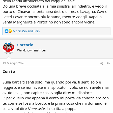
della randa attraversato dai raggi del sole.
Do una breve occhiata alla mia sinistra, all'indietro, e vedo il
porto di Chiavari allontanarsi dietro di me, e Lavagna, Cavi e
Sestri Levante ancora più lontane, mentre Zoagli, Rapallo,
Santa Margherita e Portofino non sono ancora vicine.
R
MonicaSo
and
Pnin
e
a
c
Carcarlo
t
Well-known member
i
o
n
s
19 Maggio 2026
#2
:
Con te
Sulla barca ti senti solo, ma quando poi va, ti senti solo e
leggero, e se non avete mai spiccato il volo, se non avete mai
avuto le ali, non capite cosa voglia dire; mi dispiace.
E’ per quello che appena il vento mi porta via chiacchiero con
te, come se fossi a bordo, e la prima cosa che mi domandi è
cosa vuol dire
None siste
, la scritta a poppa.