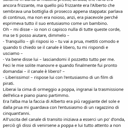
ancora frizzante, ma quello più frizzante era l'Alberto che
sembrava una bottiglia di prosecco appena stappata: parlava
di continuo, ma non era noioso, anzi, era piacevole perché
esprimeva tutto il suo entusiasmo come un bambino.
Oh – mi disse – io non ci capisco nulla di tutte queste corde,
ma se ti posso aiutare, dimmelo –
- Tranquillo – gli risposi io – tu vai a prua, mettiti comodo e
quando ti chiedo se il canale è libero, tu mi rispondi e
usciamo –
- Va bene disse lui – lasciandomi il pozzetto tutto per me.
Feci le mie solite manovre e quando finalmente fui pronto
domandai – il canale è libero? –
- Liberissimo! – rispose lui con l'entusiasmo di un film di
pirati.
Liberai la cima di ormeggio a poppa, ingranai la trasmissione
dell’elica e piano piano partimmo.
Era l’alba ma la faccia di Alberto era più raggiante del sole e
dalla prua mi guardava con l’entusiasmo di un ragazzino di
cinquant’anni.
All’uscita del canale di transito iniziava a esserci un po’ d’onda,
perciò gli dissi di venirsene a poppa e lui tutto attento a non