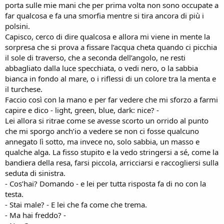
porta sulle mie mani che per prima volta non sono occupate a
far qualcosa e fa una smorfia mentre si tira ancora di più i
polsini.
Capisco, cerco di dire qualcosa e allora mi viene in mente la
sorpresa che si prova a fissare l’acqua cheta quando ci picchia
il sole di traverso, che a seconda dell’angolo, ne resti
abbagliato dalla luce specchiata, o vedi nero, o la sabbia
bianca in fondo al mare, o i riflessi di un colore tra la menta e
il turchese.
Faccio così con la mano e per far vedere che mi sforzo a farmi
capire e dico - light, green, blue, dark: nice? -
Lei allora si ritrae come se avesse scorto un orrido al punto
che mi sporgo anch’io a vedere se non ci fosse qualcuno
annegato lì sotto, ma invece no, solo sabbia, un masso e
qualche alga. La fisso stupito e la vedo stringersi a sé, come la
bandiera della resa, farsi piccola, arricciarsi e raccogliersi sulla
seduta di sinistra.
- Cos’hai? Domando - e lei per tutta risposta fa di no con la
testa.
- Stai male? - E lei che fa come che trema.
- Ma hai freddo? -