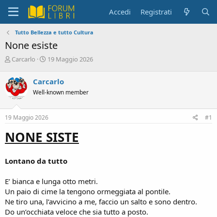
Accedi
Registrati
Tutto Bellezza e tutto Cultura
None esiste
C
D
Carcarlo
19 Maggio 2026
r
a
e
t
Carcarlo
a
a
Well-known member
t
d
o
i
r
i
19 Maggio 2026
#1
e
n
D
i
NONE SISTE
i
z
s
i
c
o
Lontano da tutto
u
s
E’ bianca e lunga otto metri.
s
i
Un paio di cime la tengono ormeggiata al pontile.
o
Ne tiro una, l’avvicino a me, faccio un salto e sono dentro.
n
Do un’occhiata veloce che sia tutto a posto.
e