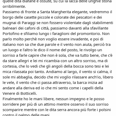
quelle dita diafane e ossute, su cui la lacca delle unghie stona
orribilmente.
Passiamo di fronte a Santa Margherita elegante, vedremmo il
borgo delle casette piccole e colorate dei pescatori e dei
mugnai di Paraggi se non fossero violentate dagli stabilimenti
balneari dei cafoni di città, passiamo davanti alla sfavillante
Portofino e sfiliamo lungo i faraglioni del promontorio. Non
parlo molto perchè non voglio essere invadente, e poi di
italiano non sa che due parole e il vento non aiuta, perciò tra
un luogo e l’altro le dico il nome del posto, le rivolgo un
sorriso a farle capire che non è sola, che va tutto bene, che c’è
da stare allegri e lei mi ricambia con un altro sorriso, ma di
cortesia, che lo vedi che gli angoli della bocca sono tesi e lei
mica rilassata poi tanto. Andiamo al largo, il vento si calma, il
sole mi abbaglia, decido che mi voglio rilassare anch’io, libero
le vele, il vento che ci passa attraverso, la barca inizia ad
andare alla deriva ed io che mi sento come i capelli della
Venere di Botticelli.
Finalmente ho le mani libere, nessun impegno e le posso
sorridere per più di un attimo mentre osservo il suo sorriso
scomparire mentre con le dita serra ancora più forte i polsini
contro il palmo delle mani.