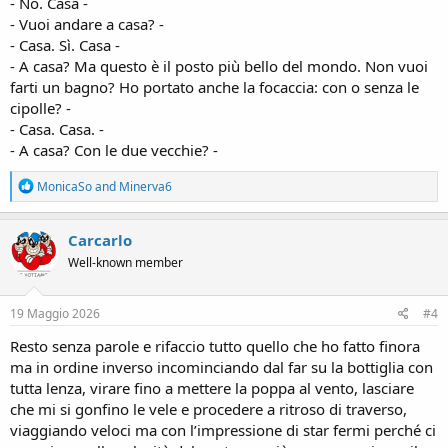
- No. Casa -
- Vuoi andare a casa? -
- Casa. Sì. Casa -
- A casa? Ma questo è il posto più bello del mondo. Non vuoi
farti un bagno? Ho portato anche la focaccia: con o senza le
cipolle? -
- Casa. Casa. -
- A casa? Con le due vecchie? -
R
MonicaSo
and
Minerva6
e
a
c
Carcarlo
t
Well-known member
i
o
n
s
19 Maggio 2026
#4
:
Resto senza parole e rifaccio tutto quello che ho fatto finora
ma in ordine inverso incominciando dal far su la bottiglia con
tutta lenza, virare fino a mettere la poppa al vento, lasciare
che mi si gonfino le vele e procedere a ritroso di traverso,
viaggiando veloci ma con l’impressione di star fermi perché ci