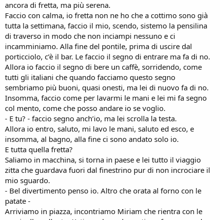
ancora di fretta, ma più serena.
Faccio con calma, io fretta non ne ho che a cottimo sono già
tutta la settimana, faccio il mio, scendo, sistemo la pensilina
di traverso in modo che non inciampi nessuno e ci
incamminiamo. Alla fine del pontile, prima di uscire dal
porticciolo, c’è il bar. Le faccio il segno di entrare ma fa di no.
Allora io faccio il segno di bere un caffè, sorridendo, come
tutti gli italiani che quando facciamo questo segno
sembriamo più buoni, quasi onesti, ma lei di nuovo fa di no.
Insomma, faccio come per lavarmi le mani e lei mi fa segno
col mento, come che posso andare io se voglio.
- E tu? - faccio segno anch’io, ma lei scrolla la testa.
Allora io entro, saluto, mi lavo le mani, saluto ed esco, e
insomma, al bagno, alla fine ci sono andato solo io.
E tutta quella fretta?
Saliamo in macchina, si torna in paese e lei tutto il viaggio
zitta che guardava fuori dal finestrino pur di non incrociare il
mio sguardo.
- Bel divertimento penso io. Altro che orata al forno con le
patate -
Arriviamo in piazza, incontriamo Miriam che rientra con le