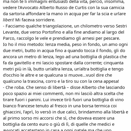
ma non te li immagini entusiasti della vita, perciò, insomma,
vedere l’Avvocato Alberto Russo de Curtis con la sua camicia
da sartoria affondare la mano in acqua per far la scia e urlare
liberi!
Mi faceva sorridere.
- Facciamo qualche triangolazione, un chilometro verso Sestri
Levante, due verso Portofino e alla fine andiamo al largo del
Parco, raccolgo le vele e prendiamo gli arnesi per pescare.
Io ho il mio metodo: lenza media, peso in fondo, un amo ogni
due metri, butto in acqua fino a quando tocca il fondo, gli do
ancora un metro di lenza, lego ad una bottiglia di plastica che
fa da gavitello e mi lascio spostare dalla corrente; cinquanta
metri più in là, butto un’altra lenza, un’altra bottiglia e tengo
d’occhio le altre e se qualcuna si muove…vuol dire che
qualcuno la trascina, corro e la tiro su con la cena appesa!
- Che roba. Che senso di libertà – disse Alberto che lasciando
poco spazio ai miei commenti, non mi lasciò altra scelta che
tirare fuori i panini. Lui invece tirò fuori una bottiglia di vino
bianco francese tenuto al fresco in una borsa termica coi
ghiaccini, l’aprì, lo versò in due calici, brindammo alla libertà e
al primo sorso mi accorsi che sì, che doveva essere una
bottiglia da cento euro o giù di lì, di quelle che medici e
avvocati accatastano in casa a ogni natale ma che uno