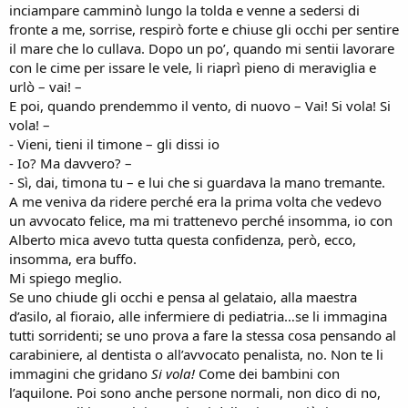
inciampare camminò lungo la tolda e venne a sedersi di
fronte a me, sorrise, respirò forte e chiuse gli occhi per sentire
il mare che lo cullava. Dopo un po’, quando mi sentii lavorare
con le cime per issare le vele, li riaprì pieno di meraviglia e
urlò – vai! –
E poi, quando prendemmo il vento, di nuovo – Vai! Si vola! Si
vola! –
- Vieni, tieni il timone – gli dissi io
- Io? Ma davvero? –
- Sì, dai, timona tu – e lui che si guardava la mano tremante.
A me veniva da ridere perché era la prima volta che vedevo
un avvocato felice, ma mi trattenevo perché insomma, io con
Alberto mica avevo tutta questa confidenza, però, ecco,
insomma, era buffo.
Mi spiego meglio.
Se uno chiude gli occhi e pensa al gelataio, alla maestra
d’asilo, al fioraio, alle infermiere di pediatria…se li immagina
tutti sorridenti; se uno prova a fare la stessa cosa pensando al
carabiniere, al dentista o all’avvocato penalista, no. Non te li
immagini che gridano
Si vola!
Come dei bambini con
l’aquilone. Poi sono anche persone normali, non dico di no,