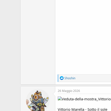
R
Shoshin
e
a
c
26 Maggio 2026
t
i
o
n
Vittorio Marella - Sotto il sole
s