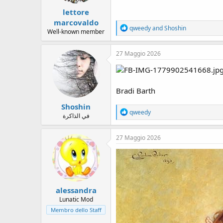
:
lettore
marcovaldo
R
qweedy
and
Shoshin
Well-known member
e
a
c
27 Maggio 2026
t
i
o
n
Bradi Barth
s
:
Shoshin
R
qweedy
في الذاكرة
e
a
c
27 Maggio 2026
t
i
o
n
s
:
alessandra
Lunatic Mod
Membro dello Staff