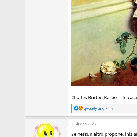
Charles Burton Barber - In cast
R
qweedy
and
Pnin
e
a
c
3 Giugno 2026
t
i
Se nessun altro propone, inizi