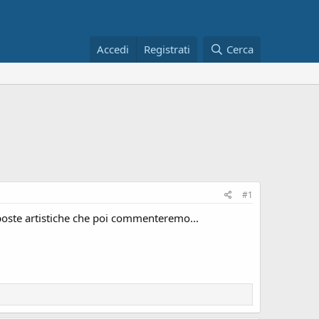
Accedi
Registrati
Cerca
#1
oposte artistiche che poi commenteremo...