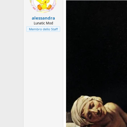
o
n
s
:
alessandra
Lunatic Mod
Membro dello Staff