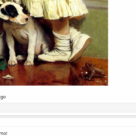
igo
amo!