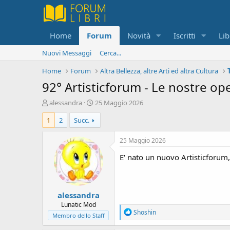
Home
Forum
Novità
Iscritti
Lib
Nuovi Messaggi
Cerca...
Home
Forum
Altra Bellezza, altre Arti ed altra Cultura
92° Artisticforum - Le nostre ope
C
D
alessandra
25 Maggio 2026
r
a
1
2
Succ.
e
t
a
a
t
d
25 Maggio 2026
o
i
E' nato un nuovo Artisticforum,
r
i
e
n
D
i
i
z
alessandra
s
i
c
o
Lunatic Mod
R
Shoshin
u
Membro dello Staff
e
s
a