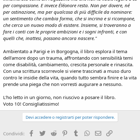
n
per compassione. E invece Éléonore resta. Non per dovere, né
e
per ostinazione, ma per qualcosa di più difficile da nominare:
un sentimento che cambia forma, che si incrina e si ricompone,
che cerca un nuovo modo di esistere. Insieme, si troveranno a
fare i conti con le proprie ambizioni e i sogni infranti, e con
quelli che, inattesi, possono ancora nascere."
Ambientato a Parigi e in Borgogna, il libro esplora il tema
dell’amore dopo un trauma, affrontando con sensibilità temi
come disabilità, cambiamento, crescita personale e rinascita.
Con una scrittura scorrevole si viene trascinati a muso duro
contro le insidie della vita, quando tutto sembra finire e la vita
prende una piega che non vorresti augurare a nessuno.
L'ho letto in un giorno, non riuscivo a posare il libro.
Voto 10! Consigliatissimo!
Devi accedere o registrarti per poter rispondere.
Facebook
Twitter
Reddit
Pinterest
Tumblr
WhatsApp
e-mail
Link
Condividi: