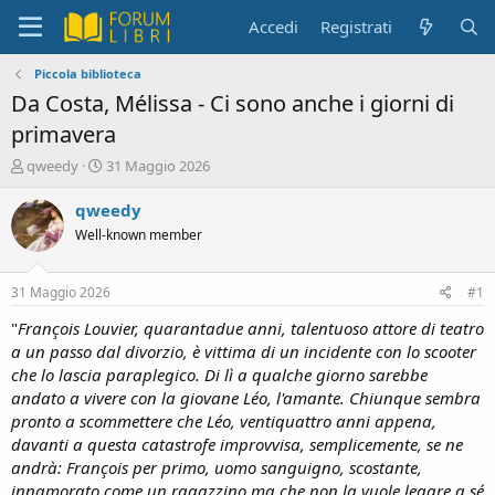
Accedi
Registrati
Piccola biblioteca
Da Costa, Mélissa - Ci sono anche i giorni di
primavera
C
D
qweedy
31 Maggio 2026
r
a
e
t
qweedy
a
a
Well-known member
t
d
o
i
r
i
31 Maggio 2026
#1
e
n
D
i
"
François Louvier, quarantadue anni, talentuoso attore di teatro
i
z
a un passo dal divorzio, è vittima di un incidente con lo scooter
s
i
che lo lascia paraplegico. Di lì a qualche giorno sarebbe
c
o
andato a vivere con la giovane Léo, l'amante. Chiunque sembra
u
pronto a scommettere che Léo, ventiquattro anni appena,
s
davanti a questa catastrofe improvvisa, semplicemente, se ne
s
i
andrà: François per primo, uomo sanguigno, scostante,
o
innamorato come un ragazzino ma che non la vuole legare a sé