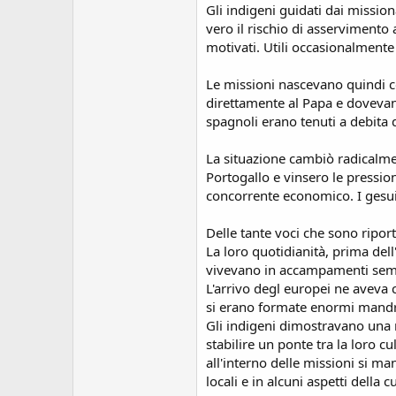
s
Gli indigeni guidati dai mission
i
vero il rischio di asservimento 
o
motivati. Utili occasionalmente 
n
e
Le missioni nascevano quindi c
direttamente al Papa e dovevano
spagnoli erano tenuti a debita d
La situazione cambiò radicalmen
Portogallo e vinsero le pressio
concorrente economico. I gesuit
Delle tante voci che sono ripor
La loro quotidianità, prima dell
vivevano in accampamenti semis
L'arrivo degl europei ne aveva 
si erano formate enormi mandrie
Gli indigeni dimostravano una n
stabilire un ponte tra la loro 
all'interno delle missioni si ma
locali e in alcuni aspetti della 