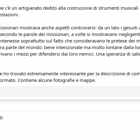
one c'è un artigianato dedito alla costruzione di strumenti musical
stazioni.
 missionari mostrava anche aspetti controversi: da un lato i gesuit
i, secondo le parole dei missionari, a volte si mostravano negligenti
antenesse soprattutto sul fatto che consideravano le pretese dei 
ltra parte del mondo: bene intenzionate ma molto lontane dalla lo
frivano i mezzi per difendersi dai loro nemici. Una speranza di sal
he ho trovato estremamente interessante per la descrizione di 
ormato. Contiene alcune fotografie e mappe.
ti