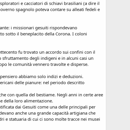
oratori e cacciatori di schiavi brasiliani (a dire il
 governo spagnolo poteva contare su alleati fedeli e
ante: i missionari gesuiti rispondevano
o sotto il beneplacito della Corona. I coloni
tecento fu trovato un accordo sui confini con il
 sfruttamento degli indigeni e in alcuni casi un
dopo le comunità vennero travolte e disperse.
o pensiero abbiamo solo indizi e deduzioni.
ericani delle pianure: nel periodo descritto
che con quella del bestiame. Negli anni in certe aree
e della loro alimentazione.
ficata dai Gesuiti come una delle principali per
ssedevano anche una grande capacità artigiana che
dri e statuaria di cui ci sono molte tracce nei musei