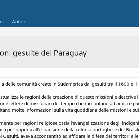
ri
Autori
oni gesuite del Paraguay
ria delle comunità create in Sudamerica dai gesuiti tra il 1600 e i
stualizza le ragioni della creazione di queste missioni e descrive 
une lettere di missionari del tempo che raccontano ad amici e par
pitano molte informazioni sulla vita quotidiana delle missioni e su
nte per ragioni religiose ossia l'evangelizzazione degli indigeni e
gica per opporsi all'espansione della colonia portoghese del Brasi
Gesuiti, aveva acconsentito ad affidare la difesa dei territori al