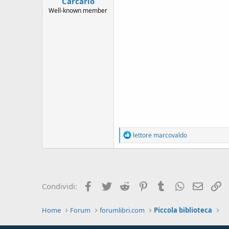
Carcarlo
Well-known member
R
lettore marcovaldo
e
a
c
t
i
o
Facebook
Twitter
Reddit
Pinterest
Tumblr
WhatsApp
e-mail
L
Condividi:
n
s
:
Home
Forum
forumlibri.com
Piccola biblioteca