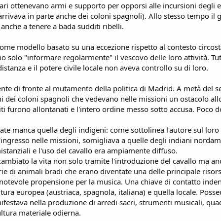
ari ottenevano armi e supporto per opporsi alle incursioni degli espl
arrivava in parte anche dei coloni spagnoli). Allo stesso tempo il
anche a tenere a bada sudditi ribelli.
ome modello basato su una eccezione rispetto al contesto circost
 solo "informare regolarmente" il vescovo delle loro attività. Tutt
istanza e il potere civile locale non aveva controllo su di loro.
te di fronte al mutamento della politica di Madrid. A metà del set
ni dei coloni spagnoli che vedevano nelle missioni un ostacolo allo
i furono allontanati e l'intero ordine messo sotto accusa. Poco 
tate manca quella degli indigeni: come sottolinea l'autore sul lor
'ingresso nelle missioni, somigliava a quelle degli indiani nordam
tanziali e l'uso del cavallo era ampiamente diffuso.
cambiato la vita non solo tramite l'introduzione del cavallo ma an
 di animali bradi che erano diventate una delle principale risors
otevole propensione per la musica. Una chiave di contatto indenti
cultura europea (austriaca, spagnola, italiana) e quella locale. Po
nifestava nella produzione di arredi sacri, strumenti musicali, qua
cultura materiale odierna.