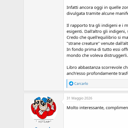
Infatti ancora oggi in quelle z
divulgata tramite alcune manife
Il rapporto tra gli indigeni e i
esigenti. Dall'altro gli indigen
Credo che quell'equilibrio si m
"strane creature" venute dall'a
In fondo prima di tutto essi of
mondo che voleva distruggerli.
Libro abbastanza scorrevole c
anch'esso profondamente trasf
R
Carcarlo
e
a
c
31 Maggio 2026
t
i
Molto interessante, complimen
o
n
s
: