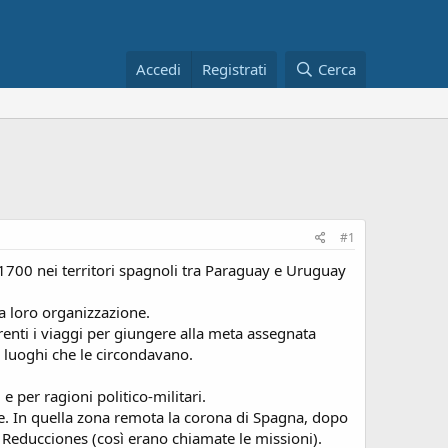
Accedi
Registrati
Cerca
#1
l 1700 nei territori spagnoli tra Paraguay e Uruguay
la loro organizzazione.
enti i viaggi per giungere alla meta assegnata
i luoghi che le circondavano.
 per ragioni politico-militari.
le. In quella zona remota la corona di Spagna, dopo
le Reducciones (così erano chiamate le missioni).