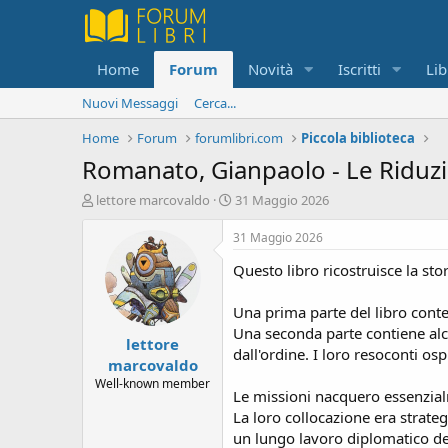
Home
Forum
Novità
Iscritti
Lib
Nuovi Messaggi
Cerca...
Home
Forum
forumlibri.com
Piccola biblioteca
Romanato, Gianpaolo - Le Riduzi
C
D
lettore marcovaldo
31 Maggio 2026
r
a
e
t
31 Maggio 2026
a
a
Questo libro ricostruisce la sto
t
d
o
i
r
i
Una prima parte del libro conte
e
n
Una seconda parte contiene alc
lettore
D
i
dall'ordine. I loro resoconti os
i
z
marcovaldo
s
i
Well-known member
Le missioni nacquero essenzialme
c
o
u
La loro collocazione era strate
s
un lungo lavoro diplomatico dei 